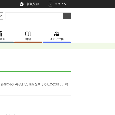
新規登録
ログイン
ネス
書籍
メディア化
に邪神の呪いを受けた母親を助けるために戦う。村