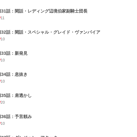
第31話：閑話・レディング辺境伯家副騎士団長
11
第32話：閑話・スペシャル・グレイド・ヴァンパイア
10
第33話：新発見
10
第34話：息抜き
10
第35話：肩透かし
20
第36話：予言頼み
10