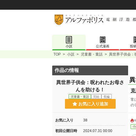
小説
公式漫画
投
TOP
>
小説
>
児童書・童話
>
異世界子供会：
作品の情報
異
異世界子供会：呪われたお母さ
んを助ける！
克
児童書・童話
完結
長編
常
お気に入り追加
の
お気に入り
38
小
初回公開日時
2024.07.31 00:00