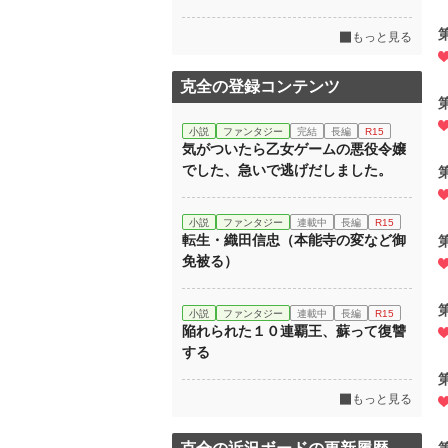
もっと見る
克全の登録コンテンツ
小説
ファンタジー
完結
長編
R15
気がついたら乙女ゲームの悪役令嬢
でした、急いで逃げだしました。
小説
ファンタジー
連載中
長編
R15
転生・織田信忠（本能寺の変など御
免被る）
小説
ファンタジー
連載中
長編
R15
陥れられた１０連覇王、蘇って復讐
する
もっと見る