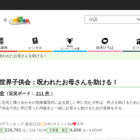
Web
稿漫画
レンタル
絵本ひろば
ビジ
コンテンツ大賞
呪われたお母さんを助ける！
世界子供会：呪われたお母さんを助ける！
全
（近況ボード：
211 件
）
に生死と隣り合わせの危険魔境内にある貧しい村に住む少年は、村人を助けるため
子供会で共に学び育った同級生と一緒にお母さん助けるための冒険をする。
HOTランキング 最高21位
24h.ポイント
0pt
378
228,781
4,658
位 / 228,781件
位 / 4,658件
説
児童書・童話