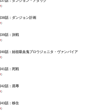
第37話：ダンジョン・アタック
0
第38話：ダンジョン計画
0
第39話：決戦
0
第40話：始祖吸血鬼プロウジェニタ・ヴァンパイア
0
第41話：死戦
0
第42話：屈辱
0
第43話：移住
0