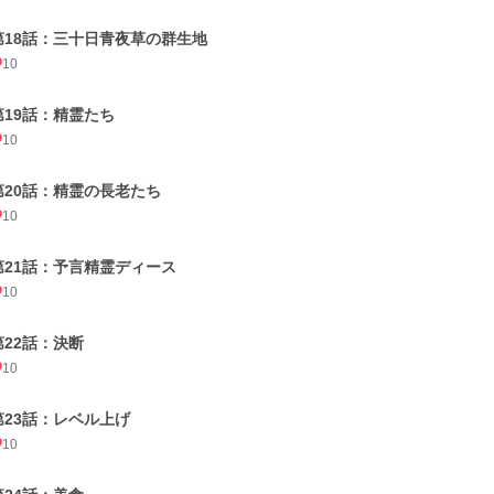
第18話：三十日青夜草の群生地
10
第19話：精霊たち
10
第20話：精霊の長老たち
10
第21話：予言精霊ディース
10
第22話：決断
10
第23話：レベル上げ
10