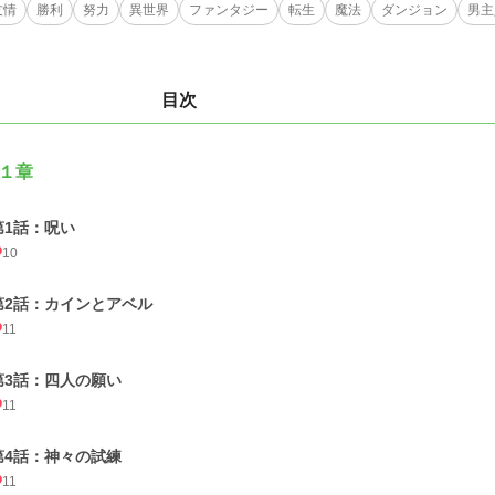
友情
勝利
努力
異世界
ファンタジー
転生
魔法
ダンジョン
男主
目次
１章
第1話：呪い
10
第2話：カインとアベル
11
第3話：四人の願い
11
第4話：神々の試練
11