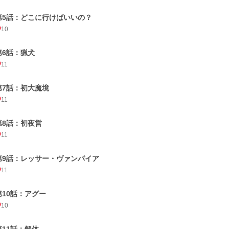
第5話：どこに行けばいいの？
10
第6話：猟犬
11
第7話：初大魔境
11
第8話：初夜営
11
第9話：レッサー・ヴァンパイア
11
第10話：アグー
10