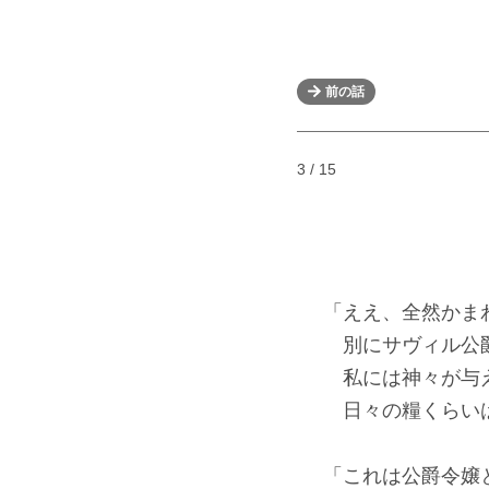
前の話
3 / 15
「ええ、全然かま
別にサヴィル公爵
私には神々が与え
日々の糧くらいは
「これは公爵令嬢