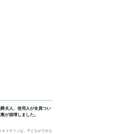
侯爵夫人、使用人が全員つい
屋敷が崩壊しました。
人キャサリンは、子どもができな