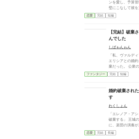
ンを愛し、予算管
璧にこなして彼を
って最も重要な祝
恋愛
完結
短編
リリィの些細な体
特別な存在だ」と
う。 長年の献身
【完結】破棄さ
は、静かに彼への
んでした
への支援をすべて
「実務能力」を武
しばゎんゎん
歩み出す。
「私、ヴァルディ
エリシアとの婚約を破棄する」
棄だった。 公衆の面前で告げられた言葉と、エリシアに
向けられる嘲笑。 だがエリシア・ラングレイは、それ
ファンタジー
完結
短編
静かに受け入れる。 断罪される側として…。 な
彼女は知っていたからだ。 この栄華
築き上げてきたのかを。 愚かな選択は
婚約破棄された
結をもたらす。 時が来たとき、真に断罪される者が明確
す
に示される。 残酷な結果。 支えを外し、高みを目指した
結果、真っ逆さまに転落
わくしょん
くなった男〘レオ
「エレノア・アシ
侯爵家令嬢のミレイユ。 そう、真の勝
破棄する」 王城の大広間に響いた第一王子レオンの声
い… 真の勝者は
に、楽団の演奏が止まった。 集ま
だった。 これは、静かにすべてを制する才女と、 自ら破
をのみ、次の瞬間にはざ
恋愛
完結
長編
滅を選んだ愚かな者たちの物語
っくりと顔を上げた。 目の前では、王子が
です（午前/午後 