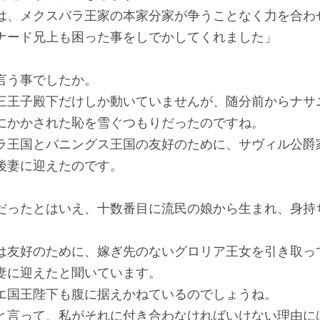
、メクスバラ王家の本家分家が争うことなく力を合わ
ナード兄上も困った事をしでかしてくれました」
言う事でしたか。
王子殿下だけしか動いていませんが、随分前からナサ
にかかされた恥を雪ぐつもりだったのですね。
王国とバニングス王国の友好のために、サヴィル公爵
後妻に迎えたのです。
ったとはいえ、十数番目に流民の娘から生まれ、身持
友好のために、嫁ぎ先のないグロリア王女を引き取っ
妻に迎えたと聞いています。
国王陛下も腹に据えかねているのでしょうね。
言って、私がそれに付き合わなければいけない理由に