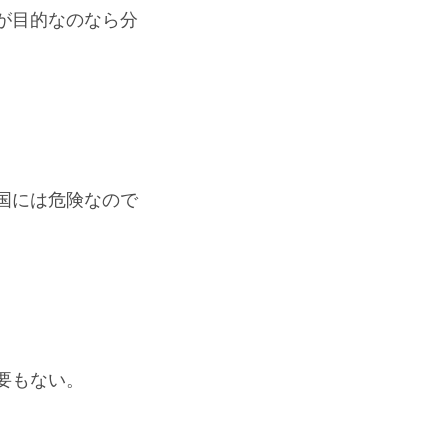
が目的なのなら分
国には危険なので
要もない。