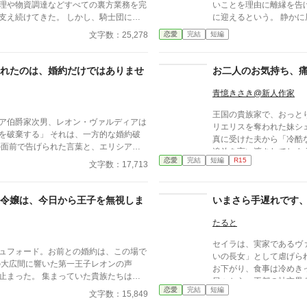
理や物資調達などすべての裏方業務を完
いことを理由に離縁を告
支え続けてきた。 しかし、騎士団にと
に迎えるという。 静か
賀会の直前。レオンは幼なじみの魔導士
― 「我々も辞めます」 料理人、庭師、メイド、執事。 使
文字数：25,278
恋愛
完結
短編
調不良を優先し、「彼女は君とは違う、
用人全員が、キャサリン
エルザを一人残して会場を去ってしま
の屋敷は崩壊していく。
が全く報われないことを悟ったエルザ
され離宮の管理を任され
れたのは、婚約だけではありませ
お二人のお気持ち、
愛を捨てた。 婚約指輪を置き、騎士団
た人々とともに、彼女は
打ち切った彼女は、自身の類まれなる
青憶きさき@新人作家
器に、新たな舞台である商業ギルドへと
王国の貴族家で、おっと
ア伯爵家次男、レオン・ヴァルディアは
リエリスを奪われた妹シ
 それは、一方的な婚約破
真に受けた夫から「冷酷
追放を言い渡されてしまう
を
恋愛
完結
短編
R15
な夫と薄気味悪い姉に愛
文字数：17,713
ぜなら、
て晴れやかに王国を去る
を、誰が支え、誰が
国の都。 ​そこで持ち前
、やがて当然の帰
令嬢は、今日から王子を無視しま
いまさら手遅れです
エルは、帝国を代表する
れ、華やかな都会暮らし
たると
がいなくなった王国では
する男、レオン。 利用価値がな
性が破滅をもたらし始め
セイラは、実家であるヴ
ン〙を容赦なく切り捨てる女、アルシェ
ュフォード。お前との婚約は、この場で
いの長女」として虐げら
者は彼らではな
お下がり、食事は冷めき
すべてを見通し、手中に収めたエリシア
っていた貴族たちは息
日々から、王都の社交界
わめきが広がる。 エレノアはゆ
恋愛
完結
短編
アンに望まれて嫁いだと
文字数：15,849
。 ※毎日2話ずつ公開予定
腰に手を回し
たのだった。 人並みに
各1話を順次予約投稿予定）。 ※16話で