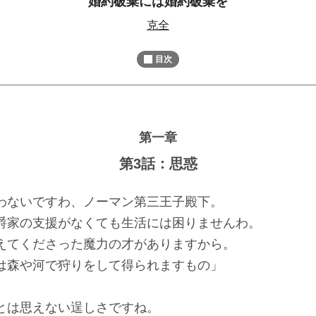
婚約破棄には婚約破棄を
M
克全
u
t
目次
e
第一章
第3話：思惑
わないですわ、ノーマン第三王子殿下。
家の支援がなくても生活には困りませんわ。
てくださった魔力の才がありますから。
森や河で狩りをして得られますもの」
とは思えない逞しさですね。