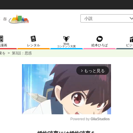
Web
稿漫画
レンタル
絵本ひろば
ビジ
コンテンツ大賞
棄を
>
第3話：思惑
もっと見る
arrow_forward_ios
Powered by 
GliaStudios