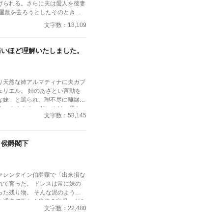
げられる。さらに夫は愛人を後妻
に屋敷を去ろうとしたそのとき―
文字数：13,109
とともに辞職。 その結果、元夫
 一方キャサリンは、王妃に見出
ることに。 新たな場所で出会っ
痛いほど理解いたしました。
本来の価値を取り戻していく。
り天然な姉アルマティナに夫ガブ
ェリエル。 姉のあざとい言動を
な妹」と罵られ、理不尽に離縁と
。 ​しかしシェリエルは、愚か
文字数：53,145
想を尽かし、自ら離縁を受け入れ
。 向かった先は、絢爛豪華な帝
の美貌と商才を開花させたシェリ
、侯爵閣下
極上な男性たちに次々と溺愛さ
を満喫する。 一方、シェリエル
、おっとり天然な姉の恐ろしい本
ていた。
ァレンタイン伯爵家で「出来損な
れて育った。 ドレスは常に妹の
った残り物。 そんな泥のような
を浮名で賑わす当代の寵児、ダミ
文字数：22,480
き、彼女は一筋の光を見た気がし
愛し、愛される温かい家庭。それ