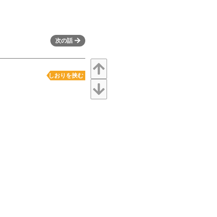
次の話
しおりを挟む