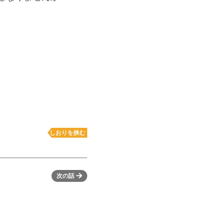
しおりを挟む
次の話