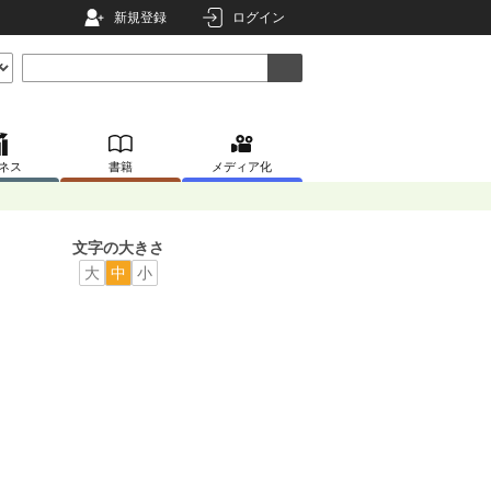
新規登録
ログイン
ネス
書籍
メディア化
文字の大きさ
大
中
小