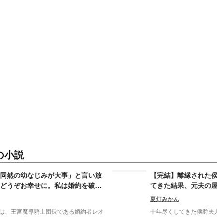
の小説
同然の幼なじみが大事」と言い放
【完結】離縁された
どうぞお幸せに。私は婚約を破棄
てきた結果、元夫の
行きます
夏灯みかん
は、王宮魔導騎士団長である婚約者レオ
十年尽くしてきた侯爵夫