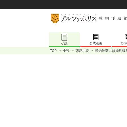
小説
公式漫画
投
TOP
>
小説
>
恋愛小説
>
婚約破棄には婚約破