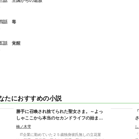
三話 王国からの追放
0
四話 毒
0
五話 覚醒
0
なたにおすすめの小説
勝手に召喚され捨てられた聖女さま。～よっ
しゃここから本当のセカンドライフの始まり
だ！～
楠ノ木雫
し
IT企業に勤めていた２５歳独身彼氏無しの立花菫
「