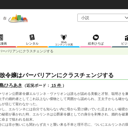
Web
稿漫画
レンタル
絵本ひろば
ビジ
コンテンツ大賞
バーバリアンにクラスチェンジする
放令嬢はバーバリアンにクラスチェンジする
島ひろあき
（近況ボード：
15 件
）
ァリオン公爵家令嬢エルリンネ・ヴァリオンは誰もが認める美貌と才智、聡明さを
太子の婚約者としてこれ以上ない傑物として周囲から認められ、王太子からも確か
もが信じて疑わなかった。
かし、エルリンネには自分でも知らない内に母から受け継いでいた忌まわしい秘密
の秘密が暴かれた時、エルリンネは公爵家令嬢としての身分を剥奪され、婚約を破
に命まで狙われる始末。
分には非が無いにも関わらず次々と襲い来る不幸と理不尽に、ついにエルリンネの