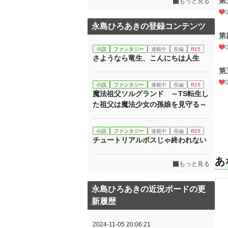
第
もっと見る
永島ひろあきの登録コンテンツ
第
小説
ファンタジー
連載中
長編
R15
さようなら竜生、こんにちは人生
第
小説
ファンタジー
連載中
長編
R15
魔法祖父ソルグランド ～TS転生し
た祖父は魔法少女の孫娘を見守る～
小説
ファンタジー
連載中
長編
R15
チュートリアルボスじゃ終われない
あ
もっと見る
永島ひろあきの近況ボードの更
新履歴
2024-11-05 20:06:21