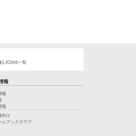
公式SNS一覧
情報
情報
報
情報
様向け
ームブッククラブ