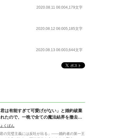
2020.08.11 06:00
4,179文字
2020.08.12 06:00
5,185文字
2020.08.13 06:00
3,644文字
「君は有能すぎて可愛げがない」と婚約破棄
されたので、一晩で全ての魔法結界を撤去し
て隣国へ行きます。あ、維持マニュアルは燃
ょくぱん
やしました。
君の完璧主義には反吐が出る」――婚約者の第一王