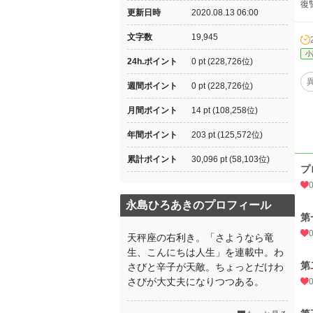
復
更新日時
2020.08.13 06:00
文字数
19,945
小
24h.ポイント
0 pt (228,726位)
週間ポイント
0 pt (228,726位)
月間ポイント
14 pt (108,258位)
年間ポイント
203 pt (125,572位)
累計ポイント
30,096 pt (58,103位)
プ
永島ひろあきのプロフィール
第
天秤座の右利き。「さようなら竜
生、こんにちは人生」を連載中。わ
第
さびと辛子が天敵。ちょっとだけわ
さびが大丈夫になりつつある。