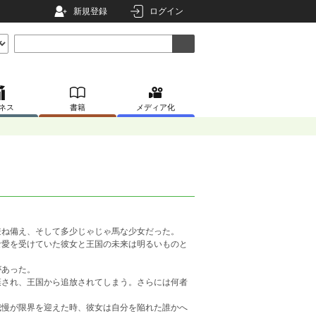
新規登録
ログイン
ネス
書籍
メディア化
兼ね備え、そして多少じゃじゃ馬な少女だった。
な愛を受けていた彼女と王国の未来は明るいものと
があった。
棄され、王国から追放されてしまう。さらには何者
我慢が限界を迎えた時、彼女は自分を陥れた誰かへ