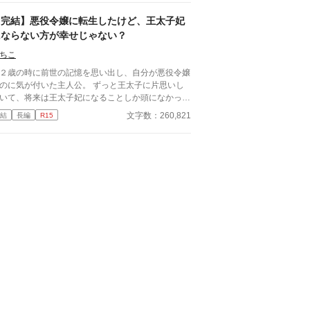
【完結】悪役令嬢に転生したけど、王太子妃
にならない方が幸せじゃない？
ちこ
２歳の時に前世の記憶を思い出し、自分が悪役令嬢
に気が付いた主人公。 ずっと王太子に片思いし
いて、将来は王太子妃になることしか頭になかった
人公だけど、前世の記憶を思い出したことで、王太
文字数：260,821
結
長編
R15
の何が良かったのか疑問に思うようになる 色々と
がらみがある王太子妃になるより、このまま公爵家
娘として暮らす方が幸せだと気が付く