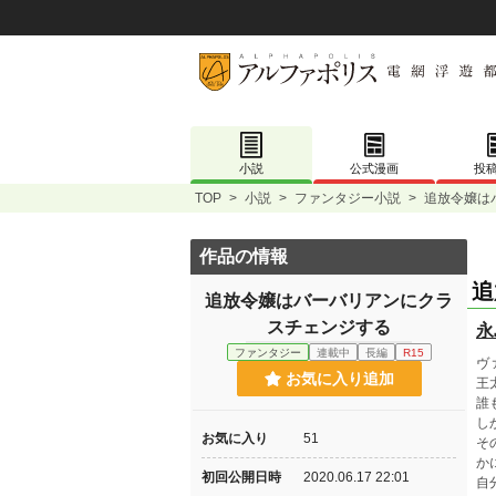
小説
公式漫画
投
TOP
>
小説
>
ファンタジー小説
>
追放令嬢は
作品の情報
追
追放令嬢はバーバリアンにクラ
スチェンジする
永
ファンタジー
連載中
長編
R15
ヴ
お気に入り追加
王
誰
し
お気に入り
51
そ
か
初回公開日時
2020.06.17 22:01
自