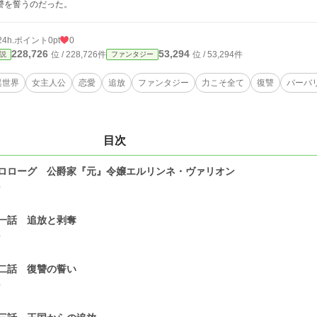
讐を誓うのだった。
24h.ポイント
0pt
0
228,726
53,294
位 / 228,726件
位 / 53,294件
説
ファンタジー
異世界
女主人公
恋愛
追放
ファンタジー
力こそ全て
復讐
バーバ
目次
ロローグ 公爵家『元』令嬢エルリンネ・ヴァリオン
0
一話 追放と剥奪
0
二話 復讐の誓い
0