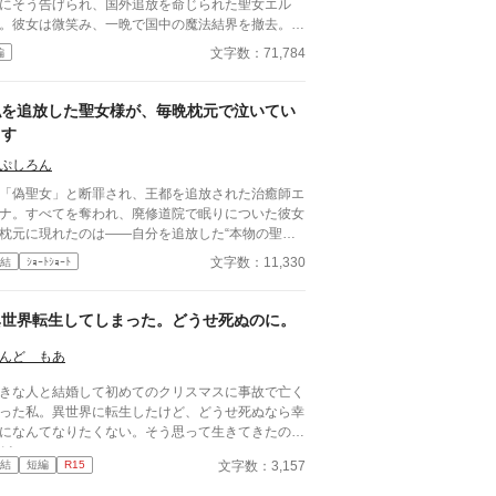
にそう告げられ、国外追放を命じられた聖女エル
。彼女は微笑み、一晩で国中の魔法結界を撤去。さ
に「素人でも直せる」と嘘を吐かれた維持マニュア
文字数：71,784
編
を全て焼却処分した。守護を失いパニックに陥る母
を背に、彼女は隣国の軍事帝国へ。そこでは、彼女
「可愛くない」技術を渇望する皇帝が待っていた。
私を追放した聖女様が、毎晩枕元で泣いてい
ます
ぷしろん
偽聖女」と断罪され、王都を追放された治癒師エ
ナ。すべてを奪われ、廃修道院で眠りについた彼女
枕元に現れたのは――自分を追放した“本物の聖
”セレスティアの幽霊だった。 「お願い、わたくし
文字数：11,330
結
ｼｮｰﾄｼｮｰﾄ
体を取り戻して！」 聖印を授かった瞬間、セ
スティアの肉体は謎の存在に乗っ取られていた。し
も完全に魂を喰われるまで、残された時間はわずか
異世界転生してしまった。どうせ死ぬのに。
日。性悪令嬢の涙など知るものかと思っていたエル
だが、無口な騎士団長ロルフと調べるうち、歴代聖
んど もあ
を食い物にしてきた神殿の闇と、自分の追放に隠さ
きな人と結婚して初めてのクリスマスに事故で亡く
た恐ろしい真相へ辿り着く。 許せない。けれ
った私。異世界に転生したけど、どうせ死ぬなら幸
、見捨てない。 追放治癒師と泣き虫な元敵、そ
になんてなりたくない。そう思って生きてきたのだ
て訳あり騎士団長。最悪の出会いから始まる三人
ど……。
、偽りの奇跡を暴き、奪われた身体と居場所を取り
文字数：3,157
結
短編
R15
す！