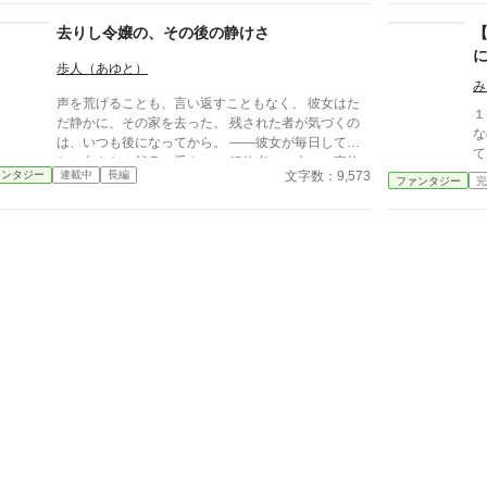
いうお話。
去りし令嬢の、その後の静けさ
歩人（あゆと）
み
声を荒げることも、言い返すこともなく、 彼女はた
１
だ静かに、その家を去った。 残された者が気づくの
なの
は、いつも後になってから。 ——彼女が毎日してい
て
た、名もない献身の重さに。 婚約者の、夫の、家族
主
文字数：9,573
ァンタジー
連載中
長編
の「当たり前」を支えていた手が消えたとき、 失わ
ファンタジー
完
子
れたものの輪郭が、ようやく見えてくる。 ざまぁを
し
声高に描かない。すれ違いと、後悔と、再会の余韻で
の
読ませる。 静かな情がじんわり効く、一話完結の短
編集。 ※S01「捨てられ令嬢」のアルファポリス最適
化分割。 ※アルファ読者向け：関係性・感情の機
微・余韻を最優先。