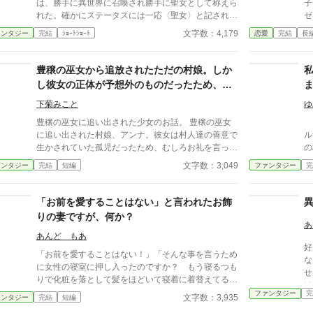
は、勝手に異世界に召喚され勝手に聖女として称えら
子
れた。確かにステータスには一応〈聖女〉と記されて
ゼ
いるのだが、しばらくして偽物扱いされ国を追放され
ら
文字数：4,179
ァンタジー
完結
ｼｮｰﾄｼｮｰﾄ
恋愛
完結
長
る。まぁ仕方ない、と森に移り住み神様の助けの元セ
ル
カンドライフを満喫するのだった。だが、彼女を追い
国
だした国はその日を境に天気が大荒れになり始めてい
の
豊穣の巫女から追放されたただの村娘。しか
き…… ※他の投稿サイトにも掲載しています。
し彼女の正体が予想外のものだったため、村
は彼女が知らないうちに崩壊する。
下菊みこと
ゆ
豊穣の巫女に追い出された少女のお話。 豊穣の巫女
「
に追い出された村娘、アンナ。彼女は村人達の善意で
ル
生かされていた孤児だったため、むしろお礼を言って
の
笑顔で村を離れた。その感謝は本物だった。なにも持
女
文字数：3,049
ァンタジー
完結
短編
ファンタジー
完
たない彼女は、果たしてどこに向かうのか…。 小説
の身
家になろう様でも投稿しています。
レ
か
「お前を愛することはない」と言われたお飾
三
りの妻ですが、何か？
ナ
あ
女
あんど もあ
好
れ
「お前を愛することはない！」「そんな事を言うため
な
ど
に女性の寝室に押し入ったのですか？ もう寝るつも
せ
し
りで化粧を落として髪をほどいて寝着に着替えてるの
け
が
に！ 最っ低！」 仕事大好き女が「お飾りの妻最
ファンタジー
完
文字数：3,935
ァンタジー
完結
短編
戻
高！」と恋愛感情無しで結婚したらこうなるよね、と