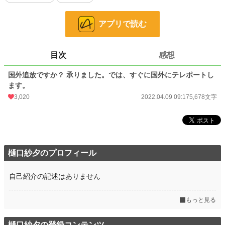
恋愛
2,423 位 / 66,310 件
お気に入り
525
アプリで読む
24h.ポイント
291 pt
文字数
5,678
目次
感想
更新日時
2022.04.09 09:17
国外追放ですか？ 承りました。では、すぐに国外にテレポートし
ます。
初回公開日時
2022.04.09 09:17
3,020
2022.04.09 09:17
5,678文字
初回完結日時
2022.04.09 09:17
週間ポイント
2,197 pt (4,456 位)
月間ポイント
12,473 pt (3,709 位)
樋口紗夕のプロフィール
年間ポイント
226,011 pt (2,731 位)
自己紹介の記述はありません
累計ポイント
638,216 pt (8,604 位)
もっと見る
樋口紗夕の登録コンテンツ