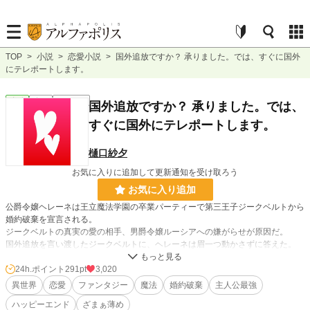
TOP
>
小説
>
恋愛小説
>
国外追放ですか？ 承りました。では、すぐに国外
にテレポートします。
恋愛
完結
ｼｮｰﾄｼｮｰﾄ
国外追放ですか？ 承りました。では、
すぐに国外にテレポートします。
樋口紗夕
お気に入りに追加して更新通知を受け取ろう
お気に入り追加
公爵令嬢ヘレーネは王立魔法学園の卒業パーティーで第三王子ジークベルトから
婚約破棄を宣言される。
ジークベルトの真実の愛の相手、男爵令嬢ルーシアへの嫌がらせが原因だ。
国外追放を言い渡したジークベルトに、ヘレーネは眉一つ動かさずに答えた。
「国外追放ですか？ 承りました。では、すぐに国外にテレポートします」
24h.ポイント
291pt
3,020
異世界
恋愛
ファンタジー
魔法
婚約破棄
主人公最強
小説
4,689 位 / 228,572 件
ハッピーエンド
ざまぁ薄め