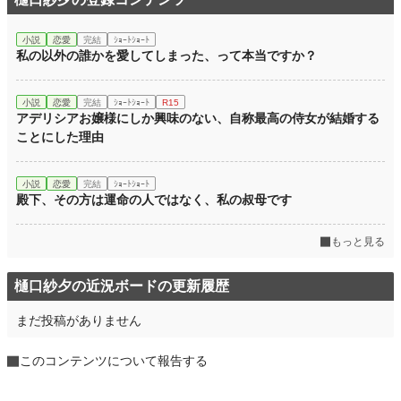
小説
恋愛
完結
ｼｮｰﾄｼｮｰﾄ
私の以外の誰かを愛してしまった、って本当ですか？
小説
恋愛
完結
ｼｮｰﾄｼｮｰﾄ
R15
アデリシアお嬢様にしか興味のない、自称最高の侍女が結婚する
ことにした理由
小説
恋愛
完結
ｼｮｰﾄｼｮｰﾄ
殿下、その方は運命の人ではなく、私の叔母です
もっと見る
樋口紗夕の近況ボードの更新履歴
まだ投稿がありません
このコンテンツについて報告する