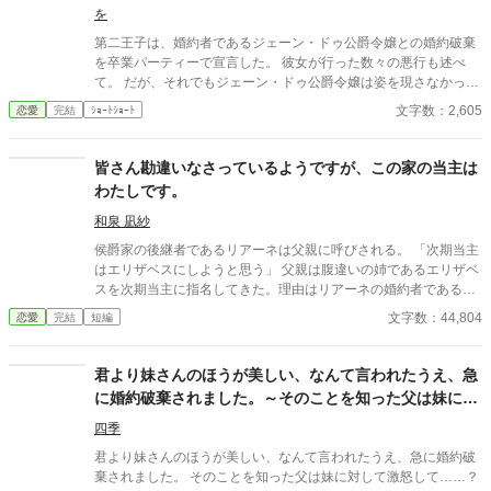
を
第二王子は、婚約者であるジェーン・ドゥ公爵令嬢との婚約破棄
を卒業パーティーで宣言した。 彼女が行った数々の悪行も述べ
て。 だが、それでもジェーン・ドゥ公爵令嬢は姿を現さなかっ
た。 一体、何故……？
文字数：2,605
恋愛
完結
ｼｮｰﾄｼｮｰﾄ
皆さん勘違いなさっているようですが、この家の当主は
わたしです。
和泉 凪紗
侯爵家の後継者であるリアーネは父親に呼びされる。 「次期当主
はエリザベスにしようと思う」 父親は腹違いの姉であるエリザベ
スを次期当主に指名してきた。理由はリアーネの婚約者であるリ
ンハルトがエリザベスと結婚するから。 リンハルトは侯爵家に婿
文字数：44,804
恋愛
完結
短編
に入ることになっていた。 「エリザベスとリンハルト殿が一緒に
なりたいそうだ。エリザベスはちょうど適齢期だし、二人が思い
合っているなら結婚させたい。急に婚約者がいなくなってリアー
君より妹さんのほうが美しい、なんて言われたうえ、急
ネも不安だろうが、適齢期までまだ時間はある。お前にふさわし
に婚約破棄されました。～そのことを知った父は妹に対
い結婚相手を見つけるから安心しなさい。エリザベスの結婚が決
して激怒して……？～
まったのだ。こんなにめでたいことはないだろう？」 破談になっ
四季
てめでたいことなんてないと思いますけど？ 婚約破棄になるの
君より妹さんのほうが美しい、なんて言われたうえ、急に婚約破
は構いませんが、この家を渡すつもりはありません。
棄されました。 そのことを知った父は妹に対して激怒して……？