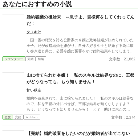
あなたにおすすめの小説
婚約破棄の後始末 ～息子よ、貴様何をしてくれってん
だ！
タヌキ汁
国一番の権勢を誇る公爵家の令嬢と政略結婚が決められていた
王子。だが政略結婚を嫌がり、自分の好き相手と結婚する為に取
り巻き達と共に、公爵令嬢に冤罪をかけ婚約破棄をしてしまう、
それが国を揺るがすことになるとも思わずに。 これは馬鹿なこ
文字数：21,862
ファンタジー
完結
短編
とをやらかした息子を持つ父親達の嘆きの物語である。
山に捨てられた令嬢！ 私のスキルは結界なのに、王都
がどうなっても、もう知りません！
甘い秋空
婚約を破棄されて、山に捨てられました！ 私のスキルは結界な
ので、私を王都の外に出せば、王都は結界が無くなりますよ？
もう、どうなっても知りませんから！ え？ 助けに来たの
は・・・
文字数：2,374
恋愛
完結
ｼｮｰﾄｼｮｰﾄ
【完結】婚約破棄をしたいのだが婚約者が出てこない