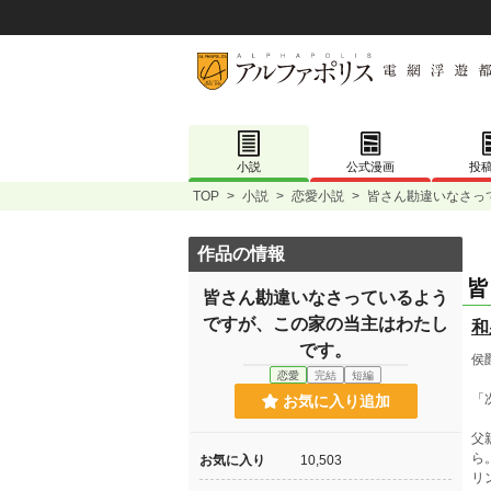
小説
公式漫画
投
TOP
>
小説
>
恋愛小説
>
皆さん勘違いなさっ
作品の情報
皆
皆さん勘違いなさっているよう
ですが、この家の当主はわたし
和
です。
侯
恋愛
完結
短編
「
お気に入り追加
父
ら
お気に入り
10,503
リ