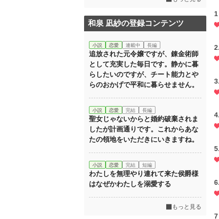
和泉 凪紗の登録コンテンツ
小説
恋愛
連載中
長編
2
追放された元令嬢ですが、錬金術師
として充実した毎日です。静かに暮
らしたいのですが、チート能力とや
3
らのおかげで平和に暮らせません。
小説
恋愛
完結
長編
4
聖女じゃないからと婚約破棄されま
したが計画通りです。これからあな
たの領地をいただきにいきますね。
5
小説
恋愛
完結
短編
わたしを無理やり連れて来た侯爵様
6
はなぜかわたしを溺愛する
もっと見る