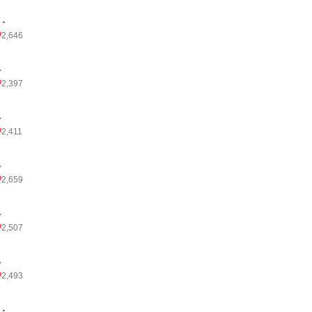
1．
2,646
.
2,397
.
2,411
.
2,659
.
2,507
.
2,493
7．