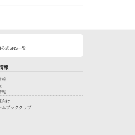
アと義母は私のことを『平民の娘』だといつも見下
嫌がらせばかり。 婚約者には何の思い入れも
いので別にいいですけど、本当によろしいのです
か？
公式SNS一覧
情報
情報
報
情報
様向け
ームブッククラブ