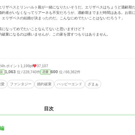
エリザベスとリンハルト殿が一緒になりたいそうだ。エリザベスはちょうど適齢期
婚約者がいなくなってリアーネも不安だろうが、適齢期までまだ時間はある。お前
。エリザベスの結婚が決まったのだ。こんなにめでたいことはないだろう？」
談になってめでたいことなんてないと思いますけど？
約破棄になるのは構いませんが、この家を渡すつもりはありません。
24h.ポイント
1,199pt
37,107
1,063
600
位 / 228,740件
位 / 66,362件
説
恋愛
恋愛
ファンタジー
婚約破棄
ハッピーエンド
ざまぁ
目次
編