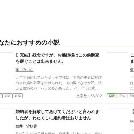
なたにおすすめの小説
〖完結〗残念ですが、お義姉様はこの侯爵家
を継ぐことは出来ません。
藍川みいな
藍
五年間婚約していたジョゼフ様に、学園の中庭に呼び
「
出され婚約破棄を告げられた。その隣でなぜか私に怯
は
える義姉のバーバラの姿があった。 バーバラは私に
た
いじめられたと嘘をつき、婚約者を奪った。 五年も
は
文字数：56,812
愛
完結
短編
恋愛
完結
長
婚約していたのに、私ではなく、バーバラの嘘を信じ
リ
た婚約者。学園の生徒達も彼女の嘘を信じ、親友だと
い
思っていた人にまで裏切られた。 バーバラの目的
た
婚約者を解放してあげてくださいと言われま
は、ワイヤット侯爵家を継ぐことのようだ。 だが、
そ
したが、わたくしに婚約者はおりません
彼女には絶対に継ぐことは出来ない。 設定ゆるゆる
ません。 幼
桐
の、架空の世界のお話です。 感想の返信が出来ず、
な
碧井 汐桜香
「
申し訳ありません。
後