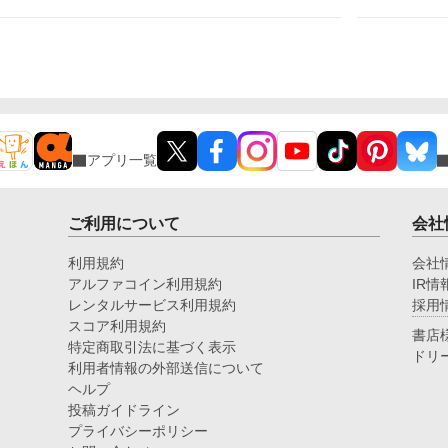
人を連れて来て、彼女が産む子を私達の子として育て
リ
ると言い出した。 愛していた彼の本性を知った私
し、
は、復讐する決意をする。決してあなたの思い通りに
な
なんてさせない。 ＊設定ゆるゆるの、架空の世界の
お話です。 ＊全16話で完結になります。 ＊番外編、
追加しました。
アプリ一覧
ご利用について
会社
利用規約
会社
アルファコイン利用規約
IR情
レンタルサービス利用規約
採用
スコア利用規約
書店
特定商取引法に基づく表示
ドリ
利用者情報の外部送信について
ヘルプ
投稿ガイドライン
プライバシーポリシー