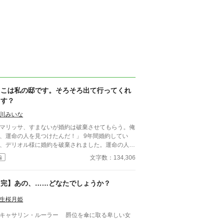
ここは私の邸です。そろそろ出て行ってくれ
ます？
川みいな
マリッサ、すまないが婚約は破棄させてもらう。俺
、運命の人を見つけたんだ！」 9年間婚約してい
、デリオル様に婚約を破棄されました。運命の人と
、私の義妹のロクサーヌのようです。 そもそもデ
文字数：134,306
編
オル様に好意を持っていないので、婚約破棄はかま
ませんが、あなたには莫大な慰謝料を請求させてい
だきますし、借金の全額返済もしていただきます。
【完】あの、……どなたでしょうか？
れに、あなたが選んだロクサーヌは、令嬢ではあり
い頃に両親を亡くした私は、8歳で侯爵に
生桜月姫
った。この国では、爵位を継いだ者には18歳まで
キャサリン・ルーラー 爵位を傘に取る卑しい女
見人が必要で、ロクサーヌの父で私の叔父ドナルド