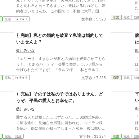
見ず知らずの子爵令嬢が、突然家に訪れてきて、婚約
め
が
者と別れろと言ってきました。夫はいるけれども、婚
た
し
約者はいませんわ。 この国では、不倫は大罪。国教
破
す
の教義に反するため、むち打ちの上、国外追放になり
恋愛
完結
短
…
文字数：5,523
愛
完結
ｼｮｰﾄｼｮｰﾄ
る
ます。 話を擦り合わせていると、夫が帰ってき
発言！！ 今
て……。
破棄ラ
〖完結〗私との婚約を破棄？私達は婚約して
いませんよ？
藍川みいな
四
「エリーサ、すまないが君との婚約を破棄させてもら
「
う！」 とあるパーティー会場で突然、ラルフ様から
は
告げられたのですが、 「ラルフ様……私とラルフ様
ロ
は、婚約なんてしていませんよ？」 確かに昔、婚約
文字数：7,235
愛
完結
ｼｮｰﾄｼｮｰﾄ
恋愛
完結
短
をしていましたが、三年前に同じセリフで婚約破棄し
たじゃないですか。 設定はゆるゆるです。 本編7話＋
番外編1話です。
〖完結〗その子は私の子ではありません。ど
うぞ、平民の愛人とお幸せに。
藍川みいな
和
愛する人と結婚した…はずだった…… 結婚式を終え
「
て帰る途中、見知らぬ男達に襲われた。 ジュラン様
姉
を庇い、顔に傷痕が残ってしまった私を、彼は醜いと
腹
言い放った。それだけではなく、彼の子を身篭った愛
だ
文字数：31,224
愛
完結
短編
恋愛
完結
短