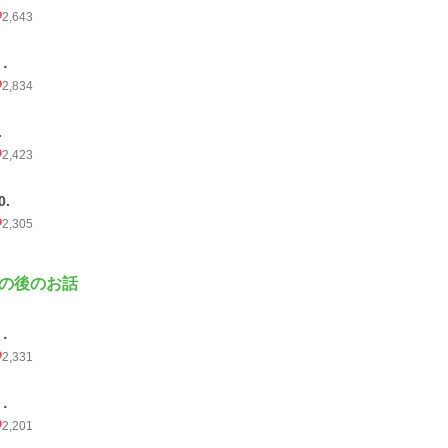
2,643
8．
2,834
.
2,423
0.
2,305
の後のお話
1．
2,331
2．
2,201