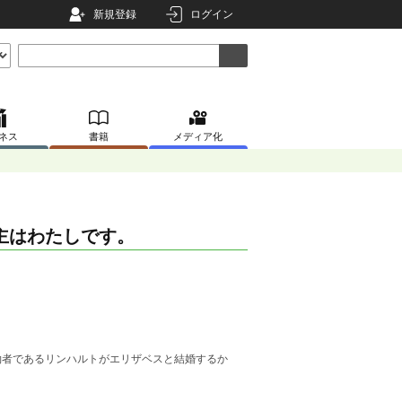
新規登録
ログイン
ネス
書籍
メディア化
主はわたしです。
約者であるリンハルトがエリザベスと結婚するか