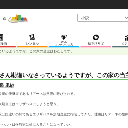
Web
稿漫画
レンタル
絵本ひろば
ビジ
コンテンツ大賞
ているようですが、この家の当主はわたしです。
さん勘違いなさっているようですが、この家の当
泉 凪紗
爵家の後継者であるリアーネは父親に呼びされる。
次期当主はエリザベスにしようと思う」
親は腹違いの姉であるエリザベスを次期当主に指名してきた。理由はリアーネの婚
。
ンハルトは侯爵家に婿に入ることになっていた。