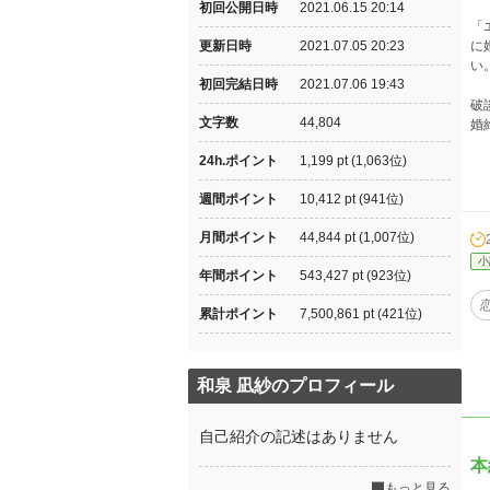
初回公開日時
2021.06.15 20:14
「
更新日時
2021.07.05 20:23
に
い
初回完結日時
2021.07.06 19:43
破
文字数
44,804
婚
24h.ポイント
1,199 pt (1,063位)
週間ポイント
10,412 pt (941位)
月間ポイント
44,844 pt (1,007位)
小
年間ポイント
543,427 pt (923位)
累計ポイント
7,500,861 pt (421位)
和泉 凪紗のプロフィール
自己紹介の記述はありません
本
もっと見る