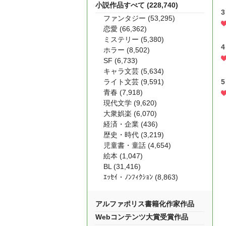
小説作品すべて (228,740)
ファンタジー (53,295)
恋愛 (66,362)
ミステリー (5,380)
ホラー (8,502)
SF (6,733)
キャラ文芸 (5,634)
ライト文芸 (9,591)
青春 (7,918)
現代文学 (9,620)
大衆娯楽 (6,070)
経済・企業 (436)
歴史・時代 (3,219)
児童書・童話 (4,654)
絵本 (1,047)
BL (31,416)
ｴｯｾｲ・ﾉﾝﾌｨｸｼｮﾝ (8,863)
アルファポリス書籍化作家作品
Webコンテンツ大賞受賞作品