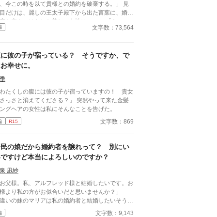
、今この時を以て貴様との婚約を破棄する。」 見
後見人として侯爵代理になった。 叔父は私を冷遇
目だけは、麗しの王太子殿下から出た言葉に、婚約
、自分が侯爵のように振る舞って来ましたが、もう
棄を突きつけられた美しい女性は……… 「あの、
ぐ私は18歳。全てを返していただきます！ 設定ゆ
文字数：73,564
編
…どなたのことでしょうか？」 まさかの意味不明
ゆるの、架空の世界のお話です。
ここに幕開ける、波瀾万丈の間違い婚約
ブコメ！！ 結末やいかに！！ ＊＊＊＊＊＊＊
腹に彼の子が宿っている？ そうですか、で
＊＊＊＊＊＊＊＊＊＊＊＊ 執筆終了済みです。
はお幸せに。
季
わたくしの腹には彼の子が宿っていますの！ 貴女
さっさと消えてくださる？」 突然やって来た金髪
ングヘアの女性は私にそんなことを告げた。
文字数：869
編
R15
平民の娘だから婚約者を譲れって？ 別にい
いですけど本当によろしいのですか？
泉 凪紗
お父様。私、アルフレッド様と結婚したいです。お
様より私の方がお似合いだと思いませんか？」
違いの妹のマリアは私の婚約者と結婚したいそう
。私は平民の娘だから譲るのが当然らしい。 マ
文字数：9,143
編