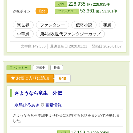
街。誰をも受け入れる街。この街ほど命の軽い場所はない。この街
228,935
小説
位 / 228,935件
ほど命の足掻く場所はない。 それでも住めば都。毎日、自分と世
53,361
0pt
24h.ポイント
位 / 53,361件
ファンタジー
界の正気を疑うようなこの街にも慣れてきたころ、俺は悪党どもに
追いかけられていた女の子を助け――この街でも滅多にお目に掛か
れない厄介ごとに自ら飛び込むのだった。 ※小説家になろうでも
異世界
ファンタジー
伝奇小説
和風
投稿しています
中華風
第4回次世代ファンタジーカップ
文字数 149,386
最終更新日 2020.01.21
登録日 2020.01.07
ファンタジー
連載中
長編
お気に入りに追加
649
さようなら竜生 外伝
永島ひろあき
書籍情報
さようなら竜生本編中より外伝に相当するお話をまとめて移動しま
した。
17,153
小説