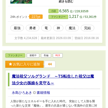
取り戻した竜は、人間として生きてゆくことを
選ぶ。 辺境の農民の子供として生を受けた竜
は、魂の有する莫大な力を隠して生きてきた
6,565
小説
位 / 228,935件
が、のちにラミアの少女、黒薔薇の妖精との出
1,217
227pt
24h.ポイント
位 / 53,361件
ファンタジー
会いを経て魔法の力を見いだされて魔法学院へ
と入学する。 かつて竜であったその人間は、
魔法学院で過ごす日々の中、美しく強い学友達
最強
勇者
竜
神
魔法
完結
やかつての友である大地母神や吸血鬼の女王、
龍の女皇達との出会いを経て生きる事の喜びと
文字数 4,234,628
最終更新日 2026.03.09
登録日 2016.08.16
幸福を知ってゆく。 ※お陰様をもちまして2015
年3月に書籍化いたしました。書籍化該当箇所は
ダイジェストと差し替えております。 このダ
イジェスト化は書籍の出版をしてくださってい
ファンタジー
連載中
長編
R15
るアルファポリスさんとの契約に基づくもので
す。ご容赦のほど、よろしくお願い申し上げま
お気に入りに追加
44
す。 ※2016年9月より、ハーメルン様でも合わ
せて投稿させていただいております。 ※2019年
10月28日、完結いたしました。ありがとうござ
魔法祖父ソルグランド ～TS転生した祖父は魔
いました！
法少女の孫娘を見守る～
永島ひろあき
書籍情報
人類が新たなエネルギーを手に入れた時代。 突如として人類を襲
った新たな災害『魔物』。通常の兵器が通じない常識外の災害に対