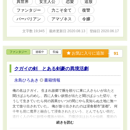
異世界
女主人公
恋愛
追放
ファンタジー
力こそ全て
復讐
バーバリアン
アマゾネス
令嬢
文字数 19,945
最終更新日 2020.08.13
登録日 2020.06.17
ファンタジー
連載中
長編
お気に入りに追加
91
クガイの剣 とある剣豪の異境活劇
永島ひろあき
書籍情報
俺の名はクガイ。 生まれ故郷で腕を頼りに東に人さらいが出たと
聞けばぶちのめし、西に人食い妖怪が出たと聞けばぶった切り、そ
うして生きていたら何の因果かいつの間にやら見知らぬ土地に無一
文で放り出されていた。 俺が放り出されたのは浸食都市"楽都"。 何
十年も前に魔界と融合して浸食されたという、とんでもない街だ。
道行く人の中に妖怪や魔族が紛れ、刃傷沙汰はおろか仙術、魔術の
入り乱れる大抗争が日常茶飯事。 人間と妖怪と神とが争い、共存
し、欲望を滾らせる浸食都市”楽都”。 何が起きてもおかしくない