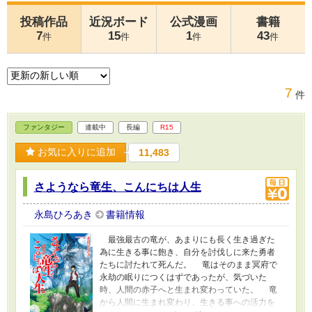
投稿作品
近況ボード
公式漫画
書籍
7
15
1
43
件
件
件
件
7
件
ファンタジー
連載中
長編
R15
お気に入りに追加
11,483
さようなら竜生、こんにちは人生
永島ひろあき
書籍情報
最強最古の竜が、あまりにも長く生き過ぎた
為に生きる事に飽き、自分を討伐しに来た勇者
たちに討たれて死んだ。 竜はそのまま冥府で
永劫の眠りにつくはずであったが、気づいた
時、人間の赤子へと生まれ変わっていた。 竜
から人間に生まれ変わり、生きる事への活力を