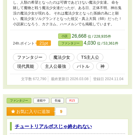
し、人類の希望となったのは可憐であどけない魔法少女達。 命を
賭して魔物と戦う魔法少女達だったが、ある日、正体不明、神出鬼
没の魔法少女が現れる。 それは魔法少女となった孫娘の為にと願
い、魔法少女ソルグランドとなった祖父・真上大我（68）だった！
小説家になろう、カクヨム、ハーメルンでも掲載しています。
26,668
小説
位 / 228,935件
4,030
21pt
24h.ポイント
位 / 53,361件
ファンタジー
ファンタジー
魔法少女
TS主人公
現代異能
主人公最強
バトル
神
文字数 672,790
最終更新日 2026.03.08
登録日 2024.11.04
ファンタジー
連載中
長編
R15
お気に入りに追加
9
チュートリアルボスじゃ終われない