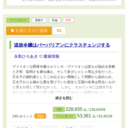
ファンタジー
連載中
長編
R15
お気に入りに追加
51
追放令嬢はバーバリアンにクラスチェンジする
永島ひろあき
書籍情報
ヴァリオン公爵家令嬢エルリンネ・ヴァリオンは誰もが認める美貌
と才智、聡明さを兼ね備え、そして多少じゃじゃ馬な少女だった。
王太子の婚約者としてこれ以上ない傑物として周囲から認められ、
王太子からも確かな愛を受けていた彼女と王国の未来は明るいもの
と誰もが信じて疑わなかった。 しかし、エルリンネには自分でも
知らない内に母から受け継いでいた忌まわしい秘密があった。 そ
の秘密が暴かれた時、エルリンネは公爵家令嬢としての身分を剥奪
され、婚約を破棄され、王国から追放されてしまう。さらには何者
かに命まで狙われる始末。 自分には非が無いにも関わらず次々と
228,935
小説
位 / 228,935件
襲い来る不幸と理不尽に、ついにエルリンネの我慢が限界を迎えた
53,361
0pt
24h.ポイント
位 / 53,361件
ファンタジー
時、彼女は自分を陥れた誰かへ復讐を誓うのだった。