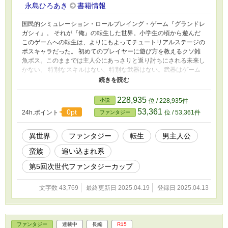
永島ひろあき
書籍情報
国民的シミュレーション・ロールプレイング・ゲーム『グランドレ
ガシィ』。 それが『俺』の転生した世界。小学生の頃から遊んだ
このゲームへの転生は、よりにもよってチュートリアルステージの
ボスキャラだった。 初めてのプレイヤーに遊び方を教えるクソ雑
魚ボス。このままでは主人公にあっさりと返り討ちにされる未来し
かない。 特別なスキルはない、特別な武器はない。武器はゲーム
と前世の知識。 約束された暗い未来を変える為、ユーバン王国第
一王子バルガン十歳は今日も今日とて運命に抗う。
228,935
小説
位 / 228,935件
53,361
0pt
24h.ポイント
位 / 53,361件
ファンタジー
異世界
ファンタジー
転生
男主人公
蛮族
追い込まれ系
第5回次世代ファンタジーカップ
文字数 43,769
最終更新日 2025.04.19
登録日 2025.04.13
ファンタジー
連載中
長編
R15