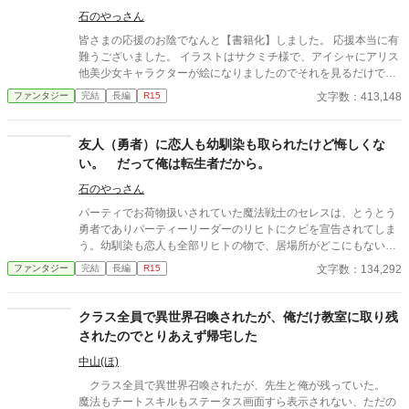
石のやっさん
皆さまの応援のお陰でなんと【書籍化】しました。 応援本当に有
難うございました。 イラストはサクミチ様で、アイシャにアリス
他美少女キャラクターが絵になりましたのでそれを見るだけでも
面白いかも知れません。 書籍化に伴い、旧タイトル「パーティー
文字数：413,148
ファンタジー
完結
長編
R15
を追放された挙句、幼馴染も全部取られたけど「ざまぁ」なんて
しない！だって俺の方が幸せ確定だからな！」 から新タイトル
「勇者に全部取られたけど幸せ確定の俺は「ざまぁ」なんてしな
友人（勇者）に恋人も幼馴染も取られたけど悔しくな
い！」にタイトルが変更になりました。 書籍化に伴いまして設定
い。 だって俺は転生者だから。
や内容が一部変わっています。 WEB版と異なった世界が楽しめる
かも知れません。 この作品を愛して下さった方、長きにわたり、
石のやっさん
私を応援をし続けて下さった方...本当に感謝です。 本当にありが
パーティでお荷物扱いされていた魔法戦士のセレスは、とうとう
とうございました。 【以下あらすじ】 パーティーでお荷物扱いさ
勇者でありパーティーリーダーのリヒトにクビを宣告されてしま
れていた魔法戦士のケインは、とうとう勇者でありパーティーリ
う。幼馴染も恋人も全部リヒトの物で、居場所がどこにもない状
ーダーのリヒトにクビを宣告されてしまう。幼馴染も恋人も全部
態だった。 だが、此の状態は彼にとっては『本当の幸せ』を掴む
文字数：134,292
ファンタジー
完結
長編
R15
リヒトの物で、居場所がどこにもないことを悟った彼は、一人さ
事に必要だった 何故なら、彼は『転生者』だから… 今度は違う切
った... ここから、彼は何をするのか？ 何もしないで普通に生活
り口からのアプローチ。 追放の話しの一話は、前作とかなり似て
するだけだ「ざまぁ」なんて必要ない、ただ生活するだけで幸せ
いますが2話からは、かなり変わります。 こうご期待。
クラス全員で異世界召喚されたが、俺だけ教室に取り残
なんだ...俺にとって勇者パーティーも幼馴染も離れるだけで幸せ
されたのでとりあえず帰宅した
になれるんだから... 第13回ファンタジー小説大賞奨励賞受賞作
品。 何と！『現在3巻まで書籍化されています』 そして書籍も
中山(ほ)
堂々完結...ケインとは何者か此処で正体が解ります。 応援、本当
にありがとうございました！
クラス全員で異世界召喚されたが、先生と俺が残っていた。
魔法もチートスキルもステータス画面すら表示されない、ただの