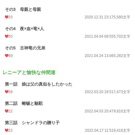
その3 母親と母親
25
2020.12.31 23:17
5,580文字
その4 夜×血×竜×人
55
2021.04.04 08:55
5,702文字
その5 古神竜の兄弟
69
2021.04.24 13:06
5,282文字
レニーアと愉快な仲間達
第一話 娘は父の真似をしたかった
58
2022.03.20 18:51
7,473文字
第二話 蜥蜴と駱駝
22
2022.04.03 20:47
9,810文字
第三話 シャンドラの贈り子
22
2022.04.17 11:51
9,418文字