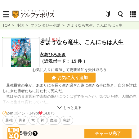
TOP
>
小説
>
ファンタジー小説
>
さようなら竜生、こんにちは人生
ファンタジー
連載中
長編
R15
さようなら竜生、こんにちは人生
永島ひろあき
（近況ボード：
15 件
）
お気に入りに追加して更新通知を受け取ろう
お気に入り追加
最強最古の竜が、あまりにも長く生き過ぎた為に生きる事に飽き、自分を討伐
しに来た勇者たちに討たれて死んだ。
竜はそのまま冥府で永劫の眠りにつくはずであったが、気づいた時、人間の赤
子へと生まれ変わっていた。
竜から人間に生まれ変わり、生きる事への活力を取り戻した竜は、人間として
生きてゆくことを選ぶ。
24h.ポイント
149pt
14,875
辺境の農民の子供として生を受けた竜は、魂の有する莫大な力を隠して生きて
最強
勇者
竜
神
魔法
完結
きたが、のちにラミアの少女、黒薔薇の妖精との出会いを経て魔法の力を見いだ
されて魔法学院へと入学する。
5巻分
チャージ完了
かつて竜であったその人間は、魔法学院で過ごす日々の中、美しく強い学友達