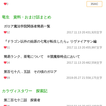
0
35AC
竜生 資料・おまけ話まとめ
ガロア魔法学院関係者簡易一覧
52
2017.11.13 20:43
1,920文字
『ドラゴン以外の始原の七竜が転生したら』リヴァイアサン編
51
2017.11.13 20:45
5,997文字
簡易ランク、亜竜について ※競魔祭時点において
34
2017.11.13 20:48
2,558文字
第百七十八．五話 その頃のガロア
69
2019.05.27 21:55
8,175文字
カラヴィスタワー 探索記
第二百七十二話 探索者