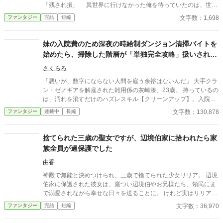
「残され損」 異世界に行けなかった俺を待っていたのは、世知
辛い現実だった。 AI使用状況 GoogleのGeminiさん使ってます〜
文字数：1,698
ファンタジー
完結
短編
誤字脱字チェックと調べ物お願いしてます
妹の入院費のため深夜の時給制ダンジョン清掃バイトを
始めたら、掃除した階層が「単独完全攻略」扱いされ、
正体不明の人類最強を巡り世界中が動き出す
さくらろ
「悪いが、数字にならない人間を雇う余裕はないんだ」 大手クラ
ン・ゼノギアを解雇された雑用係の灰崎湊、23歳。 持っているの
は、汚れを消すだけのハズレスキル【クリーンアップ】。入院中
の妹の治療費を稼ぐため、湊は深夜のダンジョン清掃バイトを始
文字数：130,878
ファンタジー
連載中
長編
める。 ——だがその夜、湊が「散らかってるなあ」と掃除した階
層は、人類未踏破の第47層だった。 魔物の群れも、災害級の呪い
も、残留魔素も。湊にとってはぜんぶ、ただの「汚れ」。 翌朝、
捨てられた三歳の聖女ですが、辺境伯家に拾われたら家
ダンジョン協会は観測史上初の【単独完全攻略】を検知。正体不
族全員が過保護でした
明の攻略者《ファントム》の存在に、世界中の探索者が、国家
が、人類最強が動き出す。 「時給、ちょっと上がらないかな。妹
由香
に、いちご買ってやりたいんだよな」 本人だけが、何も知らな
神殿で無能と決めつけられ、三歳で捨てられた少女リリア。 辺境
い。 一方その頃、湊を切り捨てた古巣のクランでは、原因不明の
伯家に保護された彼女は、厳つい辺境伯やお兄様たち、領民にま
事故が相次いでいて——。 これは、世界で一番静かな最強が、世
で溺愛されながら幸せな日々を送ることに。 けれど実はリリア
界を綺麗にしていく物語。
は、数百年に一人現れる伝説級の聖女だった。 これは捨てられた
文字数：36,970
ファンタジー
完結
短編
幼女聖女が、たくさんの愛に包まれながら成長していく物語。