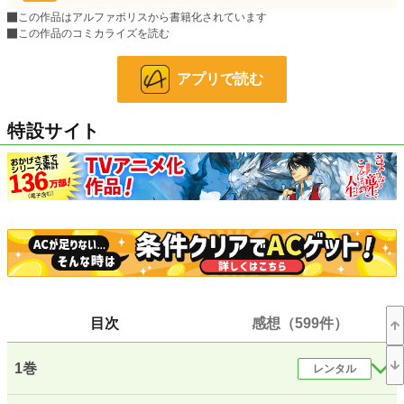
やかつての友である大地母神や吸血鬼の女王、龍の女皇達との出会いを経て生き
この作品はアルファポリスから書籍化されています
る事の喜びと幸福を知ってゆく。
この作品のコミカライズを読む
※お陰様をもちまして2015年3月に書籍化いたしました。書籍化該当箇所はダイ
ジェストと差し替えております。
アプリで読む
このダイジェスト化は書籍の出版をしてくださっているアルファポリスさんと
の契約に基づくものです。ご容赦のほど、よろしくお願い申し上げます。
特設サイト
※2016年9月より、ハーメルン様でも合わせて投稿させていただいております。
※2019年10月28日、完結いたしました。ありがとうございました！
小説
8,362 位 / 228,609 件
ファンタジー
1,698 位 / 53,260 件
お気に入り
11,482
24h.ポイント
149 pt
文字数(レンタル含む)
4,234,628
目次
感想（599件）
更新日時
2026.03.09 13:33
1巻
レンタル
初回公開日時
2016.08.16 20:51