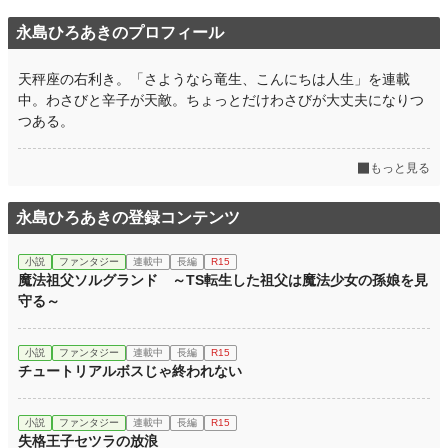
永島ひろあきのプロフィール
天秤座の右利き。「さようなら竜生、こんにちは人生」を連載
中。わさびと辛子が天敵。ちょっとだけわさびが大丈夫になりつ
つある。
もっと見る
永島ひろあきの登録コンテンツ
小説
ファンタジー
連載中
長編
R15
魔法祖父ソルグランド ～TS転生した祖父は魔法少女の孫娘を見
守る～
小説
ファンタジー
連載中
長編
R15
チュートリアルボスじゃ終われない
小説
ファンタジー
連載中
長編
R15
失格王子セツラの放浪