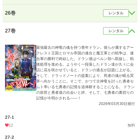
26巻
レンタル
27巻
レンタル
最強最古の神竜の魂を持つ青年ドラン。彼らが属するアー
クレスト王国とロマル帝国の連合と魔王軍との戦争は、連
合軍の勝利で終結した。ドラン達はベルン領へ凱旋し、戦
後処理を進める。ようやく一段落したドラン達が久々に会
話に花を咲かせていると、ドランの過去が話題に上がる。
そして、ドラッドノートの提案により、死者の魂が眠る冥
界へ向かうことに。そこで、かつて古神竜を討った勇者セ
ムト率いる七勇者の記憶を追体験することになる。 ドラン
の前世と勇者達の出会いと絆、そして、七勇者の裏切りの
記憶が今明かされる――！
2026年03月30日発行
27-1
12
無料
27-2