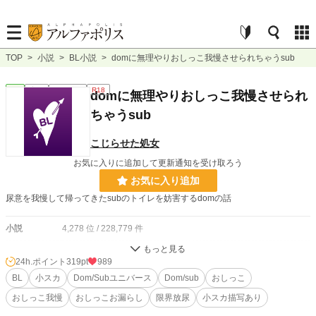
TOP
>
小説
>
BL小説
>
domに無理やりおしっこ我慢させられちゃうsub
BL
完結
ｼｮｰﾄｼｮｰﾄ
R18
domに無理やりおしっこ我慢させられ
ちゃうsub
こじらせた処女
お気に入りに追加して更新通知を受け取ろう
お気に入り追加
尿意を我慢して帰ってきたsubのトイレを妨害するdomの話
小説
4,278 位 / 228,779 件
BL
830 位 / 31,415 件
24h.ポイント
319pt
989
お気に入り
BL
小スカ
276
Dom/Subユニバース
Dom/sub
おしっこ
おしっこ我慢
おしっこお漏らし
限界放尿
小スカ描写あり
24h.ポイント
319 pt