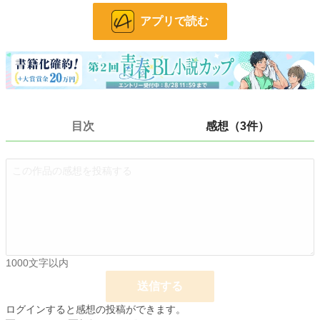
文字数
11,458
アプリで読む
更新日時
2025.10.13 23:12
初回公開日時
2023.08.19 00:00
初回完結日時
2023.11.25 16:29
週間ポイント
1,922 pt (5,025 位)
目次
感想（3件）
月間ポイント
9,446 pt (4,731 位)
年間ポイント
137,656 pt (4,507 位)
累計ポイント
428,568 pt (11,788 位)
1000文字以内
送信する
ログインすると感想の投稿ができます。