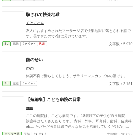
たがる。 特に食へのこだわりが強く、渚が食べるもの全てを知
ろうとする。 でもその執着が捨てられた渚にとっては心地よ
く、気味が悪いほどの執着が欲しくなってしまう。 理玖さんの
騙されて快楽地獄
執着は日に日に重みを増していくが、渚はどこまでも幸福として
てけてとん
受け入れてゆく。 そんな風な激重Domによってドロドロにされ
ちゃうSubのお話です！ アルファポリス限定で連載中 月に一
友人におすすめされたマッサージ店で快楽地獄に落とされる話で
回は更新します
す。長すぎたので2話に分けています。
文字数：5,970
BL
完結
ｼｮｰﾄｼｮｰﾄ
R18
熱のせい
yoyo
体調不良で漏らしてしまう、サラリーマンカップルの話です。
文字数：2,151
BL
完結
ｼｮｰﾄｼｮｰﾄ
【短編集】こども病院の日常
moa
ここの病院は、こども病院です。 18歳以下の子供が通う病院、
診療科はたくさんあります。 内科、外科、耳鼻科、歯科、皮膚科
etc… ただただ医者目線で色々な病気を治療していくだけの小説
です。 恋愛要素などは一切ありません。 密着病院24時！的な感
文字数：20,633
キャラ文芸
完結
ｼｮｰﾄｼｮｰﾄ