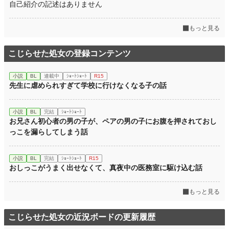
自己紹介の記述はありません
もっと見る
こじらせた処女の登録コンテンツ
小説
BL
連載中
ｼｮｰﾄｼｮｰﾄ
R15
先生に虐められすぎて学校に行けなくなる子の話
小説
BL
完結
ｼｮｰﾄｼｮｰﾄ
お兄さん初心者の男の子が、ペアの男の子にお腹を押されておし
っこを漏らしてしまう話
小説
BL
完結
ｼｮｰﾄｼｮｰﾄ
R15
おしっこがうまく出せなくて、真夜中の医務室に駆け込む話
もっと見る
こじらせた処女の近況ボードの更新履歴