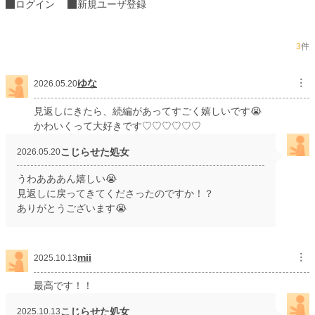
ログイン
新規ユーザ登録
3
件
ゆな
︙
2026.05.20
見返しにきたら、続編があってすごく嬉しいです😭
かわいくって大好きです♡♡♡♡♡♡
こじらせた処女
2026.05.20
うわあああん嬉しい😭
見返しに戻ってきてくださったのですか！？
ありがとうございます😭
mii
︙
2025.10.13
最高です！！
こじらせた処女
2025.10.13