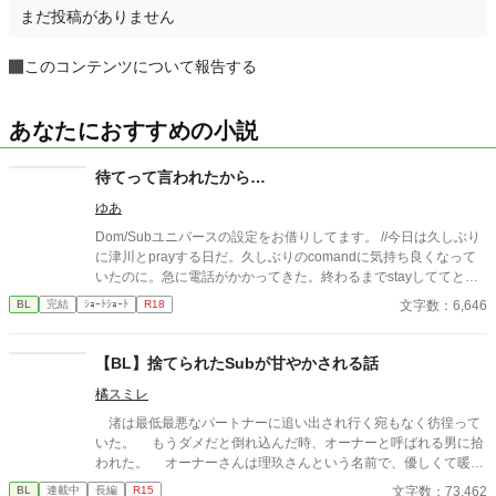
まだ投稿がありません
このコンテンツについて報告する
あなたにおすすめの小説
待てって言われたから…
ゆあ
Dom/Subユニバースの設定をお借りしてます。 //今日は久しぶり
に津川とprayする日だ。久しぶりのcomandに気持ち良くなって
いたのに。急に電話がかかってきた。終わるまでstayしててと言
われて、30分ほど待っている間に雪人はトイレに行きたくなって
文字数：6,646
BL
完結
ｼｮｰﾄｼｮｰﾄ
R18
いた。行かせてと言おうと思ったのだが、会社に戻るからそれま
でstayと言われて… がっつり小スカです。 投稿不定期です🙇表紙
は自筆です。 華奢な上司(sub)×がっしりめな後輩(dom)
【BL】捨てられたSubが甘やかされる話
橘スミレ
渚は最低最悪なパートナーに追い出され行く宛もなく彷徨って
いた。 もうダメだと倒れ込んだ時、オーナーと呼ばれる男に拾
われた。 オーナーさんは理玖さんという名前で、優しくて暖か
いDomだ。 ただ執着心がすごく強い。渚の全てを知って管理し
文字数：73,462
BL
連載中
長編
R15