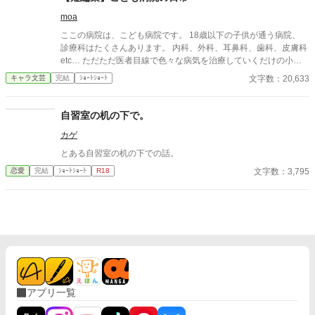
moa
ここの病院は、こども病院です。 18歳以下の子供が通う病院、
診療科はたくさんあります。 内科、外科、耳鼻科、歯科、皮膚科
etc… ただただ医者目線で色々な病気を治療していくだけの小説
です。 恋愛要素などは一切ありません。 密着病院24時！的な感
文字数：20,633
キャラ文芸
完結
ｼｮｰﾄｼｮｰﾄ
じです。 人物像などは表記していない為、読者様のご想像にお任
せします。 ※泣く表現、痛い表現など嫌いな方は読むのをお控え
ください。 歯科以外の医療知識はそこまで詳しくないのですみま
自習室の机の下で。
せんがご了承ください。
カゲ
とある自習室の机の下での話。
文字数：3,795
恋愛
完結
ｼｮｰﾄｼｮｰﾄ
R18
アプリ一覧