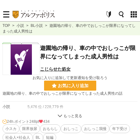
TOP
>
小説
>
BL小説
>
遊園地の帰り、車の中でおしっこが限界になってし
まった成人男性は
BL
完結
ｼｮｰﾄｼｮｰﾄ
遊園地の帰り、車の中でおしっこが限
界になってしまった成人男性は
こじらせた処女
お気に入りに追加して更新通知を受け取ろう
お気に入り追加
遊園地の帰り、車の中でおしっこが限界になってしまった成人男性の話
小説
5,476 位 / 228,779 件
BL
1,093 位 / 31,415 件
24h.ポイント
248pt
434
お気に入り
小スカ
限界放尿
108
おもらし
おしっこ
おしっこ我慢
年下受け
社会人×社会人
BL
短編
24h.ポイント
248 pt