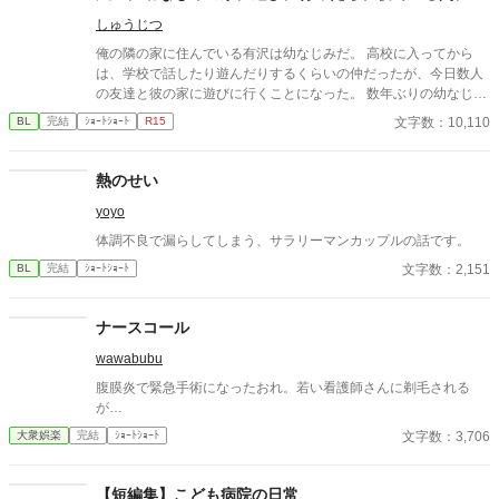
しゅうじつ
俺の隣の家に住んでいる有沢は幼なじみだ。 高校に入ってから
は、学校で話したり遊んだりするくらいの仲だったが、今日数人
の友達と彼の家に遊びに行くことになった。 数年ぶりの幼なじみ
の家を懐かしんでいる中、いつの間にか友人たちは帰っており、
文字数：10,110
BL
完結
ｼｮｰﾄｼｮｰﾄ
R15
幼なじみと2人きりに。 そこで俺は彼の部屋であるものを見つけ
てしまい、部屋に来た有沢に咄嗟に寝たフリをするが…
熱のせい
yoyo
体調不良で漏らしてしまう、サラリーマンカップルの話です。
文字数：2,151
BL
完結
ｼｮｰﾄｼｮｰﾄ
ナースコール
wawabubu
腹膜炎で緊急手術になったおれ。若い看護師さんに剃毛される
が…
文字数：3,706
大衆娯楽
完結
ｼｮｰﾄｼｮｰﾄ
【短編集】こども病院の日常