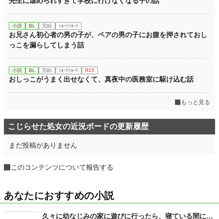
先生に虐められすぎて学校に行けなくなる子の話
小説
BL
完結
ｼｮｰﾄｼｮｰﾄ
お兄さん初心者の男の子が、ペアの男の子にお腹を押されておし
っこを漏らしてしまう話
小説
BL
完結
ｼｮｰﾄｼｮｰﾄ
R15
おしっこがうまく出せなくて、真夜中の医務室に駆け込む話
もっと見る
こじらせた処女の近況ボードの更新履歴
まだ投稿がありません
このコンテンツについて報告する
あなたにおすすめの小説
久々に幼なじみの家に遊びに行ったら、寝ている間に…