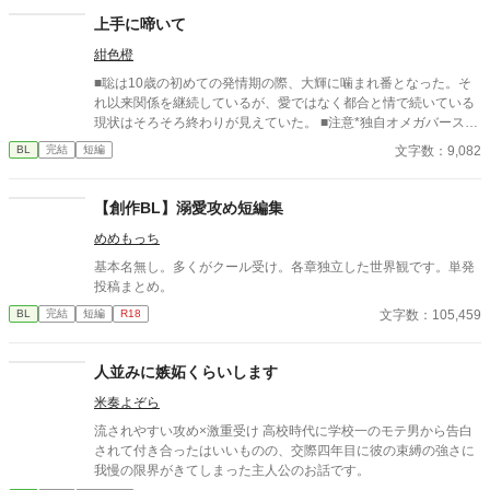
校で繰り広げられるダークファンタジー
上手に啼いて
紺色橙
■聡は10歳の初めての発情期の際、大輝に噛まれ番となった。そ
れ以来関係を継続しているが、愛ではなく都合と情で続いている
現状はそろそろ終わりが見えていた。 ■注意*独自オメガバース設
定。■『それは愛か本能か』と同じ世界設定です。関係は一切な
文字数：9,082
BL
完結
短編
し。
【創作BL】溺愛攻め短編集
めめもっち
基本名無し。多くがクール受け。各章独立した世界観です。単発
投稿まとめ。
文字数：105,459
BL
完結
短編
R18
人並みに嫉妬くらいします
米奏よぞら
流されやすい攻め×激重受け 高校時代に学校一のモテ男から告白
されて付き合ったはいいものの、交際四年目に彼の束縛の強さに
我慢の限界がきてしまった主人公のお話です。