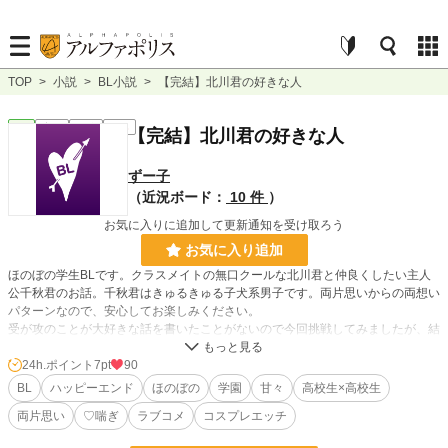
TOP
>
小説
>
BL小説
>
【完結】北川君の好きな人
BL
完結
短編
R18
【完結】北川君の好きな人
ずー子
（近況ボード：
10 件
）
お気に入りに追加して更新通知を受け取ろう
お気に入り追加
ほのぼの学生BLです。クラスメイトの無口クールな北川君と仲良くしたい主人
公千秋君のお話。千秋君はきゅるきゅる子犬系男子です。両片思いからの両想い
パターンなので、安心してお楽しみください。
受が攻のことが大好きな話を書いたことがないので今回挑戦してみましたが、結
局いつものような感じになりました。私は執着する攻が好き。
どうでもいいですが、千秋君の過保護なお兄さんの名前は千夏さんです。北川君
24h.ポイント
7pt
90
とお兄ちゃんがバトる話とかも書きたいな。
BL
ハッピーエンド
ほのぼの
学園
甘々
高校生×高校生
両片思い
♡喘ぎ
ラブコメ
コスプレエッチ
攻さん→北川君。でかい、かしこい、寡黙。愛想が悪いので誤解されがちだけ
ど、根は真面目。ド真面目。