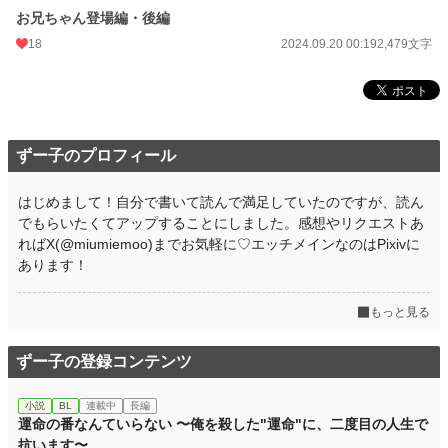
月間ポイント
238 pt (47,904 位)
お兄ちゃん登場編・後編
年間ポイント
3,897 pt (51,526 位)
18
2024.09.20 00:19
2,479文字
累計ポイント
32,636 pt (55,838 位)
ずー子のプロフィール
はじめまして！自分で書いて読んで満足していたのですが、読ん
でもらいたくてアップすることにしました。感想やリクエストあ
ればX(@miumiemoo)までお気軽に♡エッチメインなのはPixivに
あります！
もっと見る
ずー子の登録コンテンツ
小説
BL
連載中
長編
運命の番なんていらない 〜俺を殺した"運命"に、二度目の人生で
抗います〜