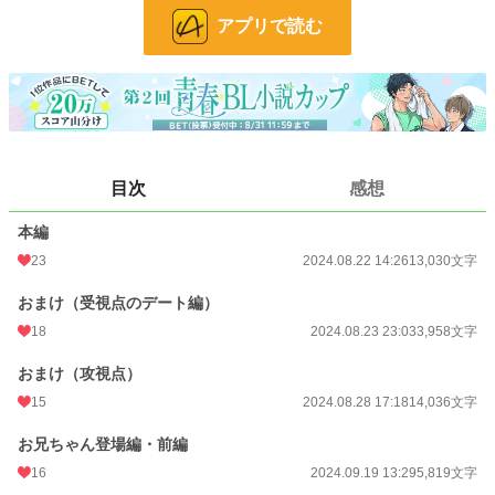
受くん→千秋君。親御さんとお兄ちゃんにめちゃめちゃ甘やかされた結果、真っ
アプリで読む
直ぐでいい子に育ちました。自分の可愛さを理解している。
お楽しみいただけると嬉しいです♡
※9月20日 千夏兄さん登場編、更新しました
小説
37,918 位 / 229,023 件
目次
感想
BL
10,127 位 / 31,497 件
本編
お気に入り
85
23
2024.08.22 14:26
13,030文字
24h.ポイント
7 pt
おまけ（受視点のデート編）
文字数
39,322
18
2024.08.23 23:03
3,958文字
更新日時
2024.09.20 00:19
おまけ（攻視点）
初回公開日時
2024.08.22 14:26
15
2024.08.28 17:18
14,036文字
初回完結日時
2024.08.22 14:26
お兄ちゃん登場編・前編
週間ポイント
28 pt (55,838 位)
16
2024.09.19 13:29
5,819文字