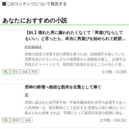
このコンテンツについて報告する
あなたにおすすめの小説
【BL】惚れた男に嫌われたくなくて「男遊びならして
もいい」と言ったら、本当に男遊びを始められて絶望し
ている侯爵令息の話
かがみゆえ
多額の借金で没落寸前の実家を救うため、結婚相手を探していた
男爵令息のラキにカムグロス侯爵家から求婚状が届く。 お相手は
同性のディートリヒで、初対面で歓迎されるどころか冷たく突き
放されてしまう。 『必要最低限関わるな』 『愛人を作るな』
文字数：31,965
BL
完結
短編
R15
『男遊びならしてもいい』 ディートリヒから実家の借金を完済す
る条件を言われたラキは、学園で令息たちとの交流を満喫中。 褒
め上手なラキの周りには可愛い令息が集まり、推し活状態に。 一
邪神の祭壇へ無垢な筋肉を生贄として捧ぐ
方、ディートリヒだけが嫉妬で胃を痛める日々。 ラキへの恋心を
零
隠し続けた不器用侯爵令息に、幸せな未来は訪れるのか？ .
世間に秘された名門男子校・平坂学園体育科 空手の名選手であっ
た高尾雄一は、新任教師として赴任する 高潔な人格と鋼のように
鍛えられた肉体 それは、学園にとって最高の生贄の候補に他なら
なかった 至高の筋肉を持つ、精神を削られ意志をなくした青年を
文字数：236,341
BL
連載中
短編
太古の神に捧げるため、“水”、“風”、“土”の信奉者達が暗躍する 意
志をなくし筋肉の操り人形と化した“デク” 消える教師 山奥の男子