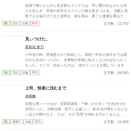
戦場で捕らえられた若き騎士エリアスは、牢に繋がれながらも誇
りを折らず、帝国の皇帝オルフェンの瞳を惹きつける。 冷酷と畏
怖で人を遠ざけてきた皇帝は、彼を望み、夜ごと逢瀬を重ねてい
く。 憎しみと抗いのはずが、いつしか芽生える心の揺らぎ。 誇り
文字数：22,793
BL
完結
短編
R15
高き騎士が囚われたのは、冷徹な皇帝の愛。 鎖に繋がれた誇り
と、独占欲に満ちた溺愛の行方は――。
見ぃつけた。
茉莉花 香乃
小学生の時、意地悪されて転校した。高校一年生の途中までは穏
やかな生活だったのに、全寮制の学校に転入しなければならなく
なった。そこで、出会ったのは… 他サイトにも公開しています
文字数：69,060
BL
完結
短編
R15
上司、快楽に沈むまで
赤林檎
完璧な男――それが、営業部課長・**榊（さかき）**の社内での
評判だった。 冷静沈着、部下にも厳しい。私生活の噂すら立たな
いほどの隙のなさ。 だが、その“完璧”が崩れる日がくるとは、誰
も想像していなかった。 入社三年目の篠原は、榊の直属の部下。
文字数：25,689
BL
連載中
短編
R15
真面目だが強気で、どこか挑発的な笑みを浮かべる青年。 ある
夜、取引先とのトラブル対応で二人だけが残ったオフィスで、 篠