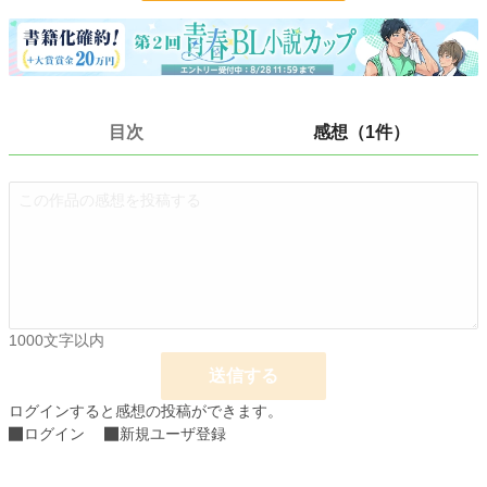
24h.ポイント
7 pt
文字数
11,384
更新日時
2019.06.05 21:00
初回公開日時
2019.06.05 20:00
目次
感想（1件）
初回完結日時
2019.06.05 20:00
週間ポイント
49 pt (46,319 位)
月間ポイント
168 pt (54,960 位)
年間ポイント
2,470 pt (62,128 位)
累計ポイント
32,264 pt (56,124 位)
1000文字以内
送信する
ログインすると感想の投稿ができます。
ログイン
新規ユーザ登録