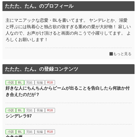
たたた、たん。のプロフィール
主にマニアックな恋愛・BLを書いてます。 ヤンデレとか、溺愛
と呼ぶには執着心と独占欲の強すぎる重めの愛が大好物！ 寂しい
人なので、お声がけ頂けると画面の向こうで小躍りしてます。 よ
ろしくお願いします！
もっと見る
たたた、たん。の登録コンテンツ
小説
BL
完結
短編
R18
好きな人にちんちんからビームが出ることを告白したら何故か付
き合えたのだが？
小説
BL
完結
長編
R18
シンデレラ97
小説
BL
完結
短編
R18