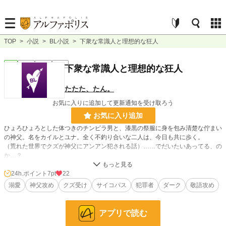
TOP
>
小説
>
BL小説
>
下衆な常識人と理想的な狂人
BL
完結
短編
R18
下衆な常識人と理想的な狂人
たたた、たん。
お気に入りに追加して更新通知を受け取ろう
お気に入り追加
ひょろひょろとした体つきのチンピラ男と、漆黒の祭服に身を包み清楚な佇まい
の神父。名をカイルとユナ。全く不釣り合いな二人は、今日も共に歩く。
（荒れた世界でクズが神父にアンアン犯される話）……でだいたいあってる、の
か…？
24h.ポイント
7pt
22
小説
36,844 位 / 228,788 件
溺愛
神父攻め
クズ受け
サイコパス
犯罪者
ダーク
敬語攻め
BL
9,797 位 / 31,415 件
お気に入り
51
アプリで読む