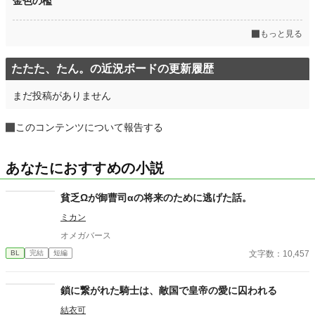
金色の檻
もっと見る
たたた、たん。の近況ボードの更新履歴
まだ投稿がありません
このコンテンツについて報告する
あなたにおすすめの小説
貧乏Ωが御曹司αの将来のために逃げた話。
ミカン
オメガバース
文字数：10,457
BL
完結
短編
鎖に繋がれた騎士は、敵国で皇帝の愛に囚われる
結衣可