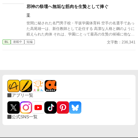
原は上司に向かって、いつもの穏やかな口調を崩した。「……そ
邪神の祭壇へ無垢な筋肉を生贄として捧ぐ
んな顔、部下には見せないんですね」 疲労で僅かに緩んだ榊の表
零
情。 その弱さを見逃さず、篠原はデスク越しに距離を詰める。
「強がらなくていいですよ。俺の前では、もう」 指先が榊のネク
世間に秘された名門男子校・平坂学園体育科 空手の名選手であっ
タイを掴む。 引き寄せられた瞬間、榊の理性は音を立てて崩れ
た高尾雄一は、新任教師として赴任する 高潔な人格と鋼のように
た。 拒むことも、許すこともできないまま、 彼は“部下”の手によ
鍛えられた肉体 それは、学園にとって最高の生贄の候補に他なら
って、ひとつずつ乱されていく。 言葉で支配され、触れられるた
なかった 至高の筋肉を持つ、精神を削られ意志をなくした青年を
文字数：236,341
BL
連載中
短編
びに、自分の知らなかった感情と快楽を知る。それは、上司とし
太古の神に捧げるため、“水”、“風”、“土”の信奉者達が暗躍する 意
ての誇りを壊すほどに甘く、逃れられないほどに深い。 だが、篠
志をなくし筋肉の操り人形と化した“デク” 消える教師 山奥の男子
原の視線の奥に宿るのは、ただの欲望ではなかった。 そこには、
校で繰り広げられるダークファンタジー
ずっと榊だけを見つめ続けてきた、静かな執着がある。 「俺、前
から思ってたんです。 あなたが誰かに“支配される”ところ、き
っと綺麗だろうなって」 支配する側だったはずの男が、 支配され
ることで初めて“生きている”と感じてしまう――。 上司と部下、
立場も理性も、すべてが絡み合うオフィスの夜。 秘密の扉を開け
た榊は、もう戻れない。 快楽に溺れるその瞬間まで、彼を待つの
は破滅か、それとも救いか。 ――これは、ひとりの上司が“愛”と
アプリ一覧
いう名の支配に沈んでいく物語。
公式SNS一覧