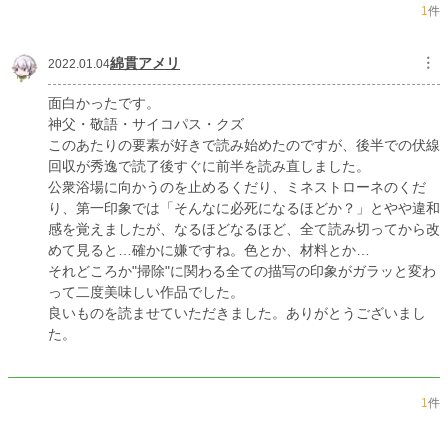
1
件
綿貫アメリ
︙
2022.01.04
面白かったです。
神父・敬語・サイコパス・クズ
このあたりの要素が好きで読み始めたのですが、後半での伏線
回収が秀逸で読了後すぐに前半を読み直しました。
公衆浴場に向かうのを止めるくだり、ミネストローネのくだ
り、第一印象では「そんなに必死になるほどか？」とやや違和
感を覚えましたが、なるほどなるほど、全て読み切ってから改
めて見ると…確かに嫌ですね。色とか、材料とか…
それどころか"掃除"に関わる全ての描写の印象がガラッと変わ
って二度美味しい作品でした。
良いものを読ませていただきました。ありがとうございまし
た。
1
件