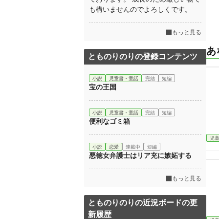
も構いませんのでよろしくです。
もっと見る
あ
とものりのりの登録コンテンツ
小説
児童書・童話
完結
短編
宝の王国
小説
児童書・童話
完結
短編
便利なゴミ箱
児
小説
恋愛
連載中
短編
悪徳女弁護士はリア充に嫉妬する
もっと見る
とものりのりの近況ボードの更
新履歴