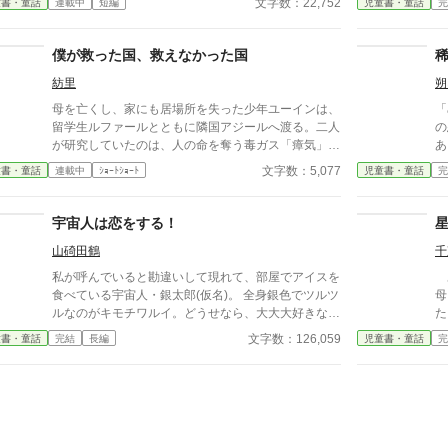
文字数：22,752
童書・童話
連載中
短編
児童書・童話
完
―
な
ト
な
a.
を
僕が救った国、救えなかった国
て
紡里
朔
（
て
母を亡くし、家にも居場所を失った少年ユーインは、
「
び
留学生ルファールとともに隣国アジールへ渡る。二人
の悪
書
が研究していたのは、人の命を奪う毒ガス「瘴気」を
あるよ
取り除く装置だった。 発明は滅びかけた小国を救う
は
文字数：5,077
童書・童話
連載中
ｼｮｰﾄｼｮｰﾄ
児童書・童話
完
が、祖国チェンミは装置を盗み、危険な模造品を作っ
も……？ ※
てしまう。利益を優先し、研究者の警告を無視した国
て
に待っていた結末とは――
宇宙人は恋をする！
山碕田鶴
千
私が呼んでいると勘違いして現れて、部屋でアイスを
あ
食べている宇宙人・銀太郎(仮名)。 全身銀色でツルツ
母さん。 
ルなのがキモチワルイ。どうせなら、大大大好きなア
た。
イドルの滝川蓮君そっくりだったら良かったのに。
か
文字数：126,059
童書・童話
完結
長編
児童書・童話
完
……え？ 変身できるの？ 中学一年生・川上葵とナゾ
ハ
の宇宙人との、家族ぐるみのおつきあい。これは、国
り
家機密です⁉ （表紙絵：山碕田鶴／人物色塗りして下
ら
さった「ごんざぶろ」様に感謝）
滑
覚
見