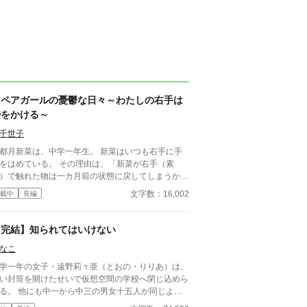
リペアガールの憂鬱な日々～わたしの右手は
時をかける～
千世子
都月新菜は、中学一年生。 新菜はいつも右手に手
をはめている。 その理由は、「新菜が右手（素
）で触れた物は一カ月前の状態に戻してしまうか
」だった。 幼い頃の経験により他人の物に触れな
文字数：16,002
載中
長編
うにしていた。 そんな新菜はある日、不良とし
有名なクラスメイト古賀大和のスマホを壊してしま
。 誰もいない放課後の教室で、こっそり大和が忘
【完結】知られてはいけない
ていったスマホを修理するが それを大和本人に見
なこ
てしまい――？！ ※この作品はフィクションで
り、実在の人物・団体・事件・自然災害等とは一切
学一年の女子・遠野莉々亜（とおの・りりあ）は、
係ありません。 また、SF的な被害表現が含まれ
い封筒を開けたせいで仮想空間の学校へ閉じ込めら
すが、物語の展開上設定しているものです。 ――
る。 他にも中一から中三の男女十五人が同じよう
―――――――――――――――――――――――
誘拐されて、現実世界に帰る一人になるために戦わ