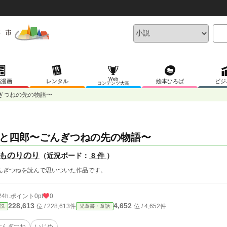
Web
稿漫画
レンタル
絵本ひろば
ビジ
コンテンツ大賞
ぎつねの先の物語〜
と四郎〜ごんぎつねの先の物語〜
ものりのり
（近況ボード：
8 件
）
んぎつねを読んで思いついた作品です。
24h.ポイント
0pt
0
228,613
4,652
位 / 228,613件
位 / 4,652件
説
児童書・童話
ごんぎつね
いじめ