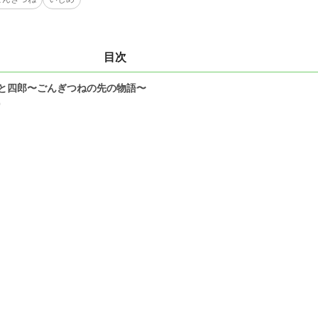
目次
と四郎〜ごんぎつねの先の物語〜
0