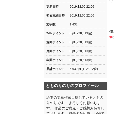
更新日時
2019.12.06 22:06
初回完結日時
2019.12.06 22:06
文字数
1,431
僕
24h.ポイント
0 pt (228,613位)
週間ポイント
0 pt (228,613位)
月間ポイント
0 pt (228,613位)
年間ポイント
0 pt (228,613位)
累計ポイント
6,930 pt (112,012位)
とものりのりのプロフィール
絵本の文章作家目指しているともの
りのりです。 よろしくお願いしま
す。 作品のご意見・ご感想お待ちし
ております。 成長のため厳しい物で