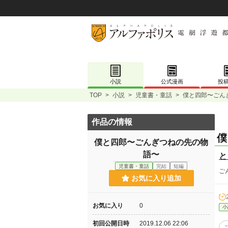
小説
公式漫画
投
TOP
>
小説
>
児童書・童話
>
僕と四郎〜ごん
作品の情報
僕
僕と四郎〜ごんぎつねの先の物
語〜
と
児童書・童話
完結
短編
ご
お気に入り追加
お気に入り
0
小
初回公開日時
2019.12.06 22:06