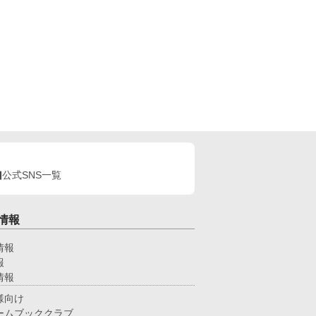
公式SNS一覧
情報
情報
報
情報
様向け
ームブッククラブ