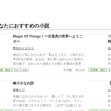
なたにおすすめの小説
Magic Of Things！〜古道具の世界へようこ
そ〜
野生のイエネコ
花
弟ばかり気にかけられて「私はもう大人」と強がる小
日
学5年生の歌音。ある日、弟と閉じ込められた祖母の
袋
家の蔵で、忘れられた道具たちが暮らす魔法の世界に
手
迷い込む。壊れた道具を直す「道具のお医者さん」を
ら
文字数：30,124
童書・童話
完結
短編
児童書・童話
連
していた祖父の後継として、金継ぎや活版印刷など昔
いよ
の技を学びながら奮闘するうち、姉弟の間にすれ違っ
て
ていた本当の気持ちが見えてくる——。
う
📖小さなお話
れ
鴛鴦トワ
ひ
られ
あ
本編には入りきらなかった、優しくて、少し笑える日
中
関
常のお話。 スグルとトワ、そしてみつばち。 ラベン
黒
ま
ダー畑で過ごす小さな毎日を、一話ずつお届けしま
れ
―
す。 今日も、三人は笑って帰ります。
に