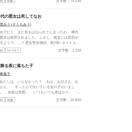
文字数：74,536
結
長編
―――――― 表紙のイラストは「ノーコピーライ
ければならない。 登録させられた「あなたの大切
ガール」様からお借りしました。 https://fromtheasi
ものは？」を、互いにバトルで当てあって相手の票
com/illustration/nocopyrightgirl
集めるデスゲーム。 勝ち残りと友情を天秤にかけ
稀代の悪女は死してなお
、ゲームは進んでいく。 一つ年上の男子・加川準
雲みう (さくもみう)
かがわ・じゅん）は敵か味方か？莉々亜は果たし
、元の世界へ帰ることができるのか？ 心理戦が飛
めでたく、また首をはねられてしまったわ」 稀代
交う、四日間の戦いの物語。 （第二回きずな児童
女は処刑されました。 しかし、彼女には思惑が
大賞で奨励賞を受賞しました）
うで……？ 悪女聖女物語、第2弾♪ タイトルに
2通りの意味を込めましたが、他にもあるか
文字数：1,150
結
ｼｮｰﾄｼｮｰﾄ
 イラストは、親友の朝美智晴さまに描い
いただきました。
星降る夜に落ちた子
東風子
たしは、いらなかった？ ねえ、お父さん、お
ずっと心で泣いている女の子がいまし
 名前は世羅。 いつもいつも弟ばかり。 何
買うのも出かけるのも、弟の言うことを聞いて。
文字数：10,920
結
短編
イキングなんて、来たくなかった！ 世羅が怒
ながら歩いていると、急に体が浮きました。足を滑
せたのです。その先は、とても急な坂。 世羅は
るように落ち、気を失いました。 そして、目が
めたらそこは。 住んでいた所とはまるで違う、
知らぬ世界だったのです。 気が強いけれど寂し