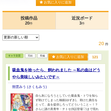
お気に入りに追加
投稿作品
近況ボード
20
3
件
件
20
件
キャラ文芸
完結
長編
お気に入りに追加
121
吸血鬼を拾ったら、飼われました ～私の血はどう
やら美味しいみたいです～
朔雲みう (さくもみう)
自ら灰になろうとしていた吸血鬼・トワを知ら
ず助けてしまった柚姫(ゆずき)。 助けた責任を
とって、血を提供しろってどういうこと～！？
さらに謎の美青年・チトセ(9話登場♡)まで現れ