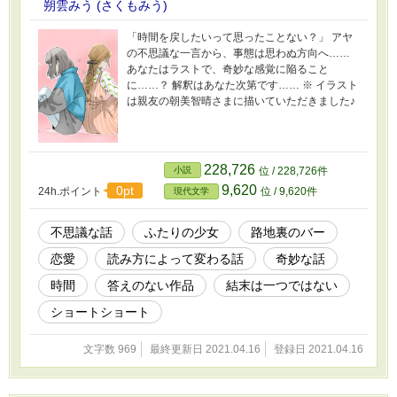
朔雲みう (さくもみう)
「時間を戻したいって思ったことない？」 アヤ
の不思議な一言から、事態は思わぬ方向へ……
あなたはラストで、奇妙な感覚に陥ること
に……？ 解釈はあなた次第です…… ※ イラスト
は親友の朝美智晴さまに描いていただきました♪
228,726
小説
位 / 228,726件
9,620
0pt
24h.ポイント
位 / 9,620件
現代文学
不思議な話
ふたりの少女
路地裏のバー
恋愛
読み方によって変わる話
奇妙な話
時間
答えのない作品
結末は一つではない
ショートショート
文字数 969
最終更新日 2021.04.16
登録日 2021.04.16