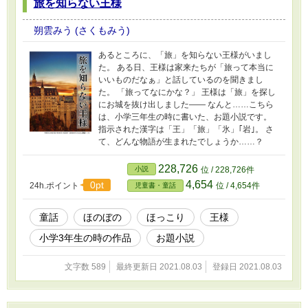
旅を知らない王様
朔雲みう (さくもみう)
あるところに、「旅」を知らない王様がいまし
た。 ある日、王様は家来たちが「旅って本当に
いいものだなぁ」と話しているのを聞きまし
た。 「旅ってなにかな？」 王様は「旅」を探し
にお城を抜け出しました―― なんと……こちら
は、小学三年生の時に書いた、お題小説です。
指示された漢字は「王」「旅」「氷」｢岩｣。 さ
て、どんな物語が生まれたでしょうか……？
228,726
小説
位 / 228,726件
4,654
0pt
24h.ポイント
位 / 4,654件
児童書・童話
童話
ほのぼの
ほっこり
王様
小学3年生の時の作品
お題小説
文字数 589
最終更新日 2021.08.03
登録日 2021.08.03