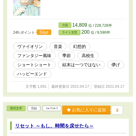
14,809
小説
位 / 228,726件
200
56pt
24h.ポイント
位 / 9,590件
ライト文芸
ヴァイオリン
音楽
幻想的
ファンタジー風味
季節
高校生
ショートショート
結末は一つではない
儚げ
ハッピーエンド
文字数 1,091
最終更新日 2021.04.17
登録日 2021.04.17
現代文学
完結
ｼｮｰﾄｼｮｰﾄ
お気に入りに追加
3
リセット ～もし、時間を戻せたら～