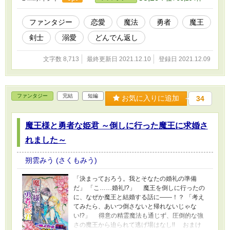
ファンタジー
恋愛
魔法
勇者
魔王
剣士
溺愛
どんでん返し
文字数 8,713
最終更新日 2021.12.10
登録日 2021.12.09
ファンタジー
完結
短編
お気に入りに追加
34
魔王様と勇者な姫君 ～倒しに行った魔王に求婚さ
れました～
朔雲みう (さくもみう)
「決まっておろう。我とそなたの婚礼の準備
だ」 「こ……婚礼!?」 魔王を倒しに行ったの
に、なぜか魔王と結婚する話に――！？ 「考え
てみたら、あいつ倒さないと帰れないじゃな
い!?」 得意の精霊魔法も通じず、圧倒的な強
さの魔王から迫られて逃げ場はなし!! おまけ