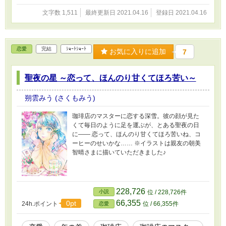
文字数 1,511
最終更新日 2021.04.16
登録日 2021.04.16
恋愛
完結
ｼｮｰﾄｼｮｰﾄ
お気に入りに追加
7
聖夜の星 ～恋って、ほんのり甘くてほろ苦い～
朔雲みう (さくもみう)
珈琲店のマスターに恋する深雪。彼の顔が見た
くて毎日のように足を運ぶが、とある聖夜の日
に―― 恋って、ほんのり甘くてほろ苦いね、コ
ーヒーのせいかな…… ※イラストは親友の朝美
智晴さまに描いていただきました♪
228,726
小説
位 / 228,726件
66,355
0pt
24h.ポイント
位 / 66,355件
恋愛