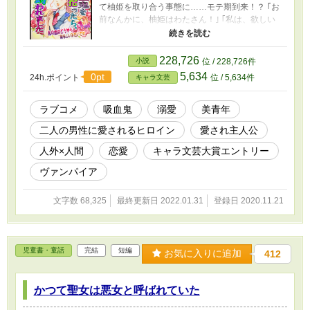
て柚姫を取り合う事態に……モテ期到来！？ ｢お
前なんかに、柚姫はわたさん！｣ ｢私は、欲しい
ものは必ず手に入れます」 トワもチトセさん
も、ケンカはやめて～っ！！ コミカルあり、シ
リアスありの吸血鬼×女子高生の物語、ここに開
228,726
小説
位 / 228,726件
幕―― ※ 第5回キャラ文芸大賞にて、奨励賞
5,634
0pt
24h.ポイント
位 / 5,634件
キャラ文芸
をいただきました！！ たくさんの応援、ありが
とうございます✨ ※ イラストは、親友の朝
美智晴さまに描いていただきました♪
ラブコメ
吸血鬼
溺愛
美青年
二人の男性に愛されるヒロイン
愛され主人公
人外×人間
恋愛
キャラ文芸大賞エントリー
ヴァンパイア
文字数 68,325
最終更新日 2022.01.31
登録日 2020.11.21
児童書・童話
完結
短編
お気に入りに追加
412
かつて聖女は悪女と呼ばれていた