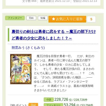
文字数 868
最終更新日 2021.12.13
登録日 2021.12.13
ファンタジー
完結
短編
お気に入りに追加
5
裏切りの剣士は勇者に恋をする ～魔王の部下だけ
ど勇者の少女に恋をしました！？～
朔雲みう (さくもみう)
魔王討伐を目指す勇者一行。 だが、剣士の
カインは、勇者一行に潜り込んだ魔王の部下
で、しかも勇者の少女・ロカに恋をしてしま
う。 そして、来たる魔王討伐の日、まさかの
どんでん返しが待ち受けていた……！？ これ
は、「2つの」決戦前夜を描いた物語……――
ゆるく読める、ラブコメ・ファンタジーで
す……♪ ※ 表紙イラストは、親友の朝美智晴
さまからいただきました♪
228,726
小説
位 / 228,726件
53,294
0pt
24h.ポイント
位 / 53,294件
ファンタジー