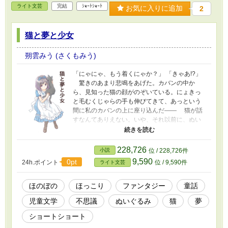
ライト文芸
完結
ｼｮｰﾄｼｮｰﾄ
お気に入りに追加
2
猫と夢と少女
朔雲みう (さくもみう)
「にゃにゃ、もう着くにゃか？」 「きゃあ!?」
驚きのあまり悲鳴をあげた。カバンの中か
ら、見知った猫の顔がのぞいている。にょきっ
と毛むくじゃらの手も伸びてきて、あっという
間に私のカバンの上に座り込んだ―― 猫が話
すなんてありえない。いや、それ以前に、ぬい
ぐるみなんですけど!? イライラしていた私が
体験した、ちょっぴり不思議なできごと。 ち
ょっと肩の力を抜いてみようか……♪ ※ イラ
228,726
小説
位 / 228,726件
ストはＡＣ様よりお借りしました。
9,590
0pt
24h.ポイント
位 / 9,590件
ライト文芸
ほのぼの
ほっこり
ファンタジー
童話
児童文学
不思議
ぬいぐるみ
猫
夢
ショートショート