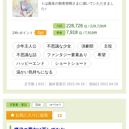
トは親友の朝美智晴さまに描いていただきまし
た♪
228,726
小説
位 / 228,726件
7,918
0pt
24h.ポイント
位 / 7,918件
青春
少年主人公
不思議な少女
演劇部
主役
不思議な話
ファンタジー要素あり
希望
ハッピーエンド
ショートショート
温かい気持ちになる
文字数 1,632
最終更新日 2021.04.16
登録日 2021.04.16
児童書・童話
完結
ｼｮｰﾄｼｮｰﾄ
お気に入りに追加
13