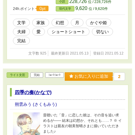
228,726
小説
位 / 228,726件
9,620
0pt
24h.ポイント
位 / 9,620件
現代文学
文学
家族
幻想
月
かぐや姫
夫婦
愛
ショートショート
切ない
完結
文字数 925
最終更新日 2021.05.13
登録日 2021.05.12
ライト文芸
完結
ｼｮｰﾄｼｮｰﾄ
お気に入りに追加
2
四季の奏(かなで)
朔雲みう (さくもみう)
昔聴いた「音」に恋した彼は、その音を追い求
めるが―― 結末は幻想か、それとも……？ ※ イ
ラストは親友の朝美智晴さまに描いていただき
ました♪