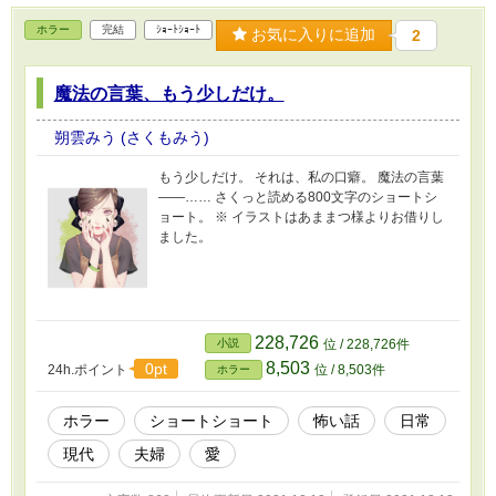
ホラー
完結
ｼｮｰﾄｼｮｰﾄ
お気に入りに追加
2
魔法の言葉、もう少しだけ。
朔雲みう (さくもみう)
もう少しだけ。 それは、私の口癖。 魔法の言葉
――…… さくっと読める800文字のショートシ
ョート。 ※ イラストはあままつ様よりお借りし
ました。
228,726
小説
位 / 228,726件
8,503
0pt
24h.ポイント
位 / 8,503件
ホラー
ホラー
ショートショート
怖い話
日常
現代
夫婦
愛