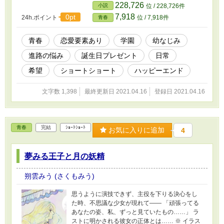
228,726
小説
位 / 228,726件
7,918
0pt
24h.ポイント
位 / 7,918件
青春
青春
恋愛要素あり
学園
幼なじみ
進路の悩み
誕生日プレゼント
日常
希望
ショートショート
ハッピーエンド
文字数 1,398
最終更新日 2021.04.16
登録日 2021.04.16
青春
完結
ｼｮｰﾄｼｮｰﾄ
お気に入りに追加
4
夢みる王子と月の妖精
朔雲みう (さくもみう)
思うように演技できず、主役を下りる決心をし
た時、不思議な少女が現れて―― 「頑張ってる
あなたの姿、私、ずっと見ていたもの……」 ラ
ストに明かされる彼女の正体とは…… ※ イラス