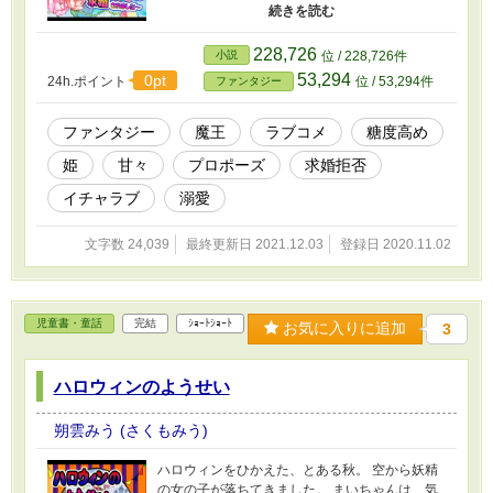
に、愛は目に見えないから信用できないと言っ
てやったら、これでもかというくらいに愛を見
せようとしてきて!? ちょっと天然？な俺さま
228,726
小説
位 / 228,726件
魔王が姫を溺愛するラブコメディー♪
53,294
0pt
24h.ポイント
位 / 53,294件
ファンタジー
┈┈┈┈┈┈┈┈┈┈ 新人小説賞『第４回 ル
ルルカップ』（小学館様）、１位入賞作品。
※ ルルル様でのウェブ掲載終了につき、こち
ファンタジー
魔王
ラブコメ
糖度高め
らに掲載しました♪ ※ イラストは、親友の朝
姫
甘々
プロポーズ
求婚拒否
美智晴さまからいただきました。
イチャラブ
溺愛
文字数 24,039
最終更新日 2021.12.03
登録日 2020.11.02
児童書・童話
完結
ｼｮｰﾄｼｮｰﾄ
お気に入りに追加
3
ハロウィンのようせい
朔雲みう (さくもみう)
ハロウィンをひかえた、とある秋。 空から妖精
の女の子が落ちてきました。 まいちゃんは、気