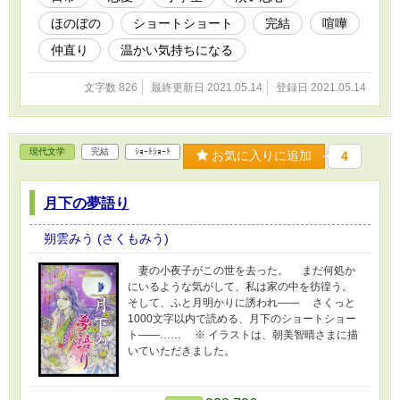
ほのぼの
ショートショート
完結
喧嘩
仲直り
温かい気持ちになる
文字数 826
最終更新日 2021.05.14
登録日 2021.05.14
現代文学
完結
ｼｮｰﾄｼｮｰﾄ
お気に入りに追加
4
月下の夢語り
朔雲みう (さくもみう)
妻の小夜子がこの世を去った。 まだ何処か
にいるような気がして、私は家の中を彷徨う。
そして、ふと月明かりに誘われ―― さくっと
1000文字以内で読める、月下のショートショー
ト――…… ※ イラストは、朝美智晴さまに描
いていただきました。