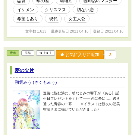
恋愛
年の差
珈琲店
珈琲店のマスター
イケメン
クリスマス
切ない恋
希望もあり
現代
女主人公
文字数 1,613
最終更新日 2021.04.16
登録日 2021.04.16
青春
完結
ｼｮｰﾄｼｮｰﾄ
お気に入りに追加
3
夢の欠片
朔雲みう (さくもみう)
進路に悩む湊に、幼なじみの響子が《ある》誕
生日プレゼントをくれて―― 恋に夢に……透き
通った青春の一幕…… ※イラストは親友の朝美
智晴さまに描いていただきました♪