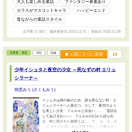
大人も楽しめる童話
ファンタジー要素あり
カラスがマスコットキャラ
ハッピーエンド
昔ながらの童話スタイル
文字数 17,082
最終更新日 2020.12.31
登録日 2020.11.08
児童書・童話
完結
短編
お気に入りに追加
10
少年イシュタと夜空の少女 ～死なずの村 エリュ
シラーナ～
朔雲みう (さくもみう)
イシュタは病の妹のため、誰も死なない村・エ
リュシラーナへと旅立つ。そして、夜空のよう
な美しい少女・フェルルと出会い…… 「昔話を
してあげるわ――」 フェルルの口から語られ
る、村に隠された秘密とは……？ ☆…☆…☆
※ 大人でも楽しめる児童文学として書きまし
た。明確な記述は避けておりますので、大人に