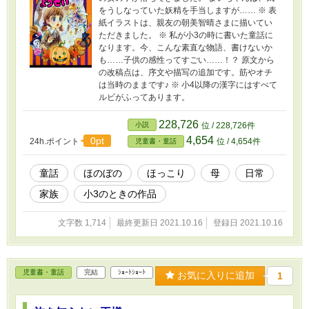
をうしなっていた妖精を手当しますが…… ※ 表
紙イラストは、親友の朝美智晴さまに描いてい
ただきました。 ※ 私が小3の時に書いた童話に
なります。今、こんな素直な物語、書けないか
も……子供の感性ってすごい……！？ 原文から
の改稿点は、序文や描写の追加です。筋やオチ
は当時のままです♪ ※ 小4以降の漢字にはすべて
ルビがふってあります。
228,726
小説
位 / 228,726件
4,654
0pt
24h.ポイント
位 / 4,654件
児童書・童話
童話
ほのぼの
ほっこり
母
日常
家族
小3のときの作品
文字数 1,714
最終更新日 2021.10.16
登録日 2021.10.16
児童書・童話
完結
ｼｮｰﾄｼｮｰﾄ
お気に入りに追加
1