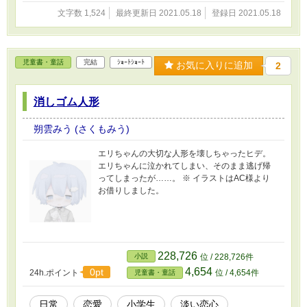
文字数 1,524
最終更新日 2021.05.18
登録日 2021.05.18
児童書・童話
完結
ｼｮｰﾄｼｮｰﾄ
お気に入りに追加
2
消しゴム人形
朔雲みう (さくもみう)
エリちゃんの大切な人形を壊しちゃったヒデ。
エリちゃんに泣かれてしまい、そのまま逃げ帰
ってしまったが……。 ※ イラストはAC様より
お借りしました。
228,726
小説
位 / 228,726件
4,654
0pt
24h.ポイント
位 / 4,654件
児童書・童話
日常
恋愛
小学生
淡い恋心