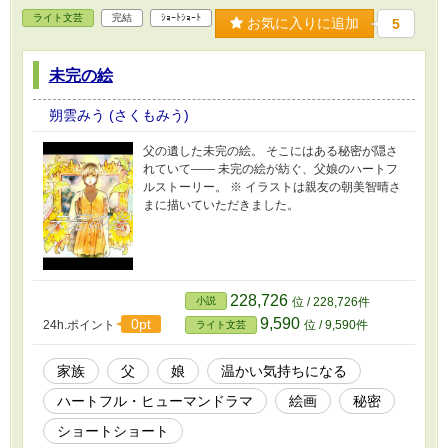
ライト文芸
完結
ｼｮｰﾄｼｮｰﾄ
お気に入りに追加
5
未完の絵
朔雲みう (さくもみう)
父の遺した未完の絵。 そこにはある秘密が隠さ
れていて―― 未完の絵が紡ぐ、父娘のハートフ
ルストーリー。 ※ イラストは親友の朝美智晴さ
まに描いていただきました。
228,726
小説
位 / 228,726件
9,590
0pt
24h.ポイント
位 / 9,590件
ライト文芸
家族
父
娘
温かい気持ちになる
ハートフル・ヒューマンドラマ
絵画
秘密
ショートショート