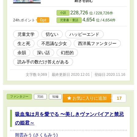
なって読み返してみると、また違った風に感じ
られる……そんな物語かもしれません……♪ ※
228,726
小説
位 / 228,726件
イラストは、親友の朝美智晴さまに描いていた
4,654
0pt
24h.ポイント
位 / 4,654件
児童書・童話
だきました。
児童文学
切ない
ハッピーエンド
生と死
不思議な少女
西洋風ファンタジー
余韻
深い話
幻想的
読み手の数だけ答えがある
文字数 9,069
最終更新日 2020.12.01
登録日 2020.11.16
ファンタジー
完結
短編
お気に入りに追加
17
吸血鬼は月を愛でる 〜美しきヴァンパイアと禁忌
の姫君～
朔雲みう (さくもみう)