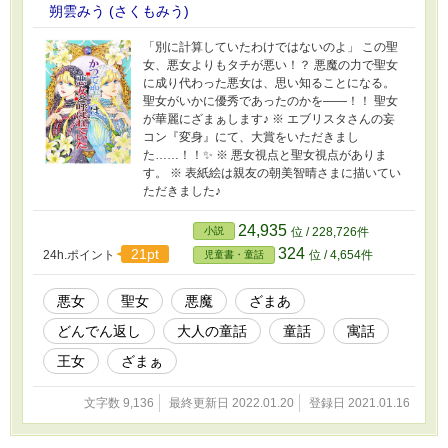
朔雲みう (さくもみう)
「別に計算していたわけではないのよ」 この聖
女、悪女よりもタチが悪い！？ 悪魔の力で聖女
に成り代わった悪女は、思い知ることになる。
聖女がいかに優秀であったのかを――！！ 聖女
が華麗にざまぁします♪ ※ エブリスタさんの妄
コン『変身』にて、大賞をいただきまし
た……！！✨ ※ 悪女視点と聖女視点がありま
す。 ※ 表紙絵は親友の朝美智晴さまに描いてい
ただきました♪
24,935
小説
位 / 228,726件
324
21pt
24h.ポイント
位 / 4,654件
児童書・童話
悪女
聖女
悪魔
ざまあ
どんでん返し
大人の童話
童話
寓話
王女
ざまぁ
文字数 9,136
最終更新日 2022.01.20
登録日 2021.01.16