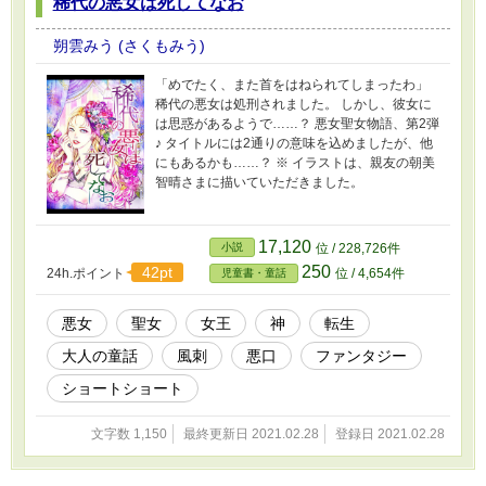
稀代の悪女は死してなお
朔雲みう (さくもみう)
「めでたく、また首をはねられてしまったわ」
稀代の悪女は処刑されました。 しかし、彼女に
は思惑があるようで……？ 悪女聖女物語、第2弾
♪ タイトルには2通りの意味を込めましたが、他
にもあるかも……？ ※ イラストは、親友の朝美
智晴さまに描いていただきました。
17,120
小説
位 / 228,726件
250
42pt
24h.ポイント
位 / 4,654件
児童書・童話
悪女
聖女
女王
神
転生
大人の童話
風刺
悪口
ファンタジー
ショートショート
文字数 1,150
最終更新日 2021.02.28
登録日 2021.02.28