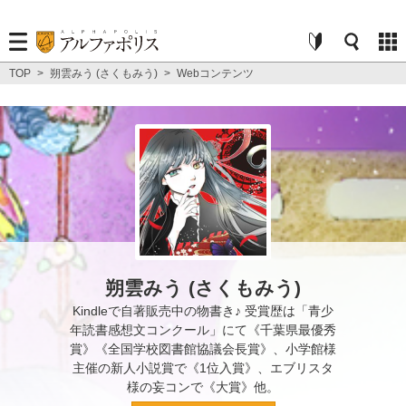
TOP
>
朔雲みう (さくもみう)
>
Webコンテンツ
朔雲みう (さくもみう)
Kindleで自著販売中の物書き♪ 受賞歴は「青少
年読書感想文コンクール」にて《千葉県最優秀
賞》《全国学校図書館協議会長賞》、小学館様
主催の新人小説賞で《1位入賞》、エブリスタ
様の妄コンで《大賞》他。