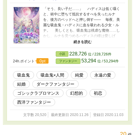
「そう、良い子だ……」 ハディスは低く囁く
と、術中に堕ちて抵抗するすべを失ったルナ
を、後方のベッドへと押し倒す―― 毎夜、美
麗な吸血鬼・ハディスに血を吸われる少女・ル
ナ。 美しくとも、吸血鬼は残虐な魔物……し
かし、ルナを見つめるハディスの瞳は愛しげ
で……？ 「あなたは何を隠してるの……？」
やがて明らかになる禁忌(タブー)の意味と
は…… ※ 新人小説賞『第５回 ルルルカップ』
228,726
小説
位 / 228,726件
（小学館様）、２位入賞作品。 ※ イラストは
53,294
0pt
24h.ポイント
位 / 53,294件
ファンタジー
親友の朝美智晴さまに描いていただきました。
吸血鬼
吸血鬼×人間
純愛
永遠の愛
結婚
ダークファンタジー
ゴシックラブロマンス
幻想的
初恋
西洋ファンタジー
文字数 20,520
最終更新日 2020.11.26
登録日 2020.11.03
20
件