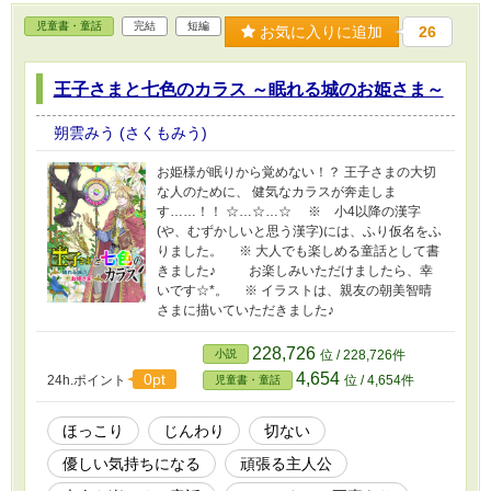
児童書・童話
完結
短編
お気に入りに追加
26
王子さまと七色のカラス ～眠れる城のお姫さま～
朔雲みう (さくもみう)
お姫様が眠りから覚めない！？ 王子さまの大切
な人のために、 健気なカラスが奔走しま
す……！！ ☆…☆…☆ ※ 小4以降の漢字
(や、むずかしいと思う漢字)には、ふり仮名をふ
りました。 ※ 大人でも楽しめる童話として書
きました♪ お楽しみいただけましたら、幸
いです☆*。 ※ イラストは、親友の朝美智晴
さまに描いていただきました♪
228,726
小説
位 / 228,726件
4,654
0pt
24h.ポイント
位 / 4,654件
児童書・童話
ほっこり
じんわり
切ない
優しい気持ちになる
頑張る主人公