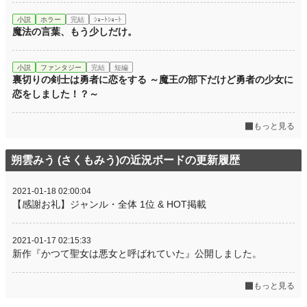
小説
ホラー
完結
ｼｮｰﾄｼｮｰﾄ
魔法の言葉、もう少しだけ。
小説
ファンタジー
完結
短編
裏切りの剣士は勇者に恋をする ～魔王の部下だけど勇者の少女に
恋をしました！？～
もっと見る
朔雲みう (さくもみう)の近況ボードの更新履歴
2021-01-18 02:00:04
【感謝お礼】ジャンル・全体 1位 & HOT掲載
2021-01-17 02:15:33
新作『かつて聖女は悪女と呼ばれていた』公開しました。
もっと見る