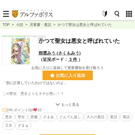
TOP
>
小説
>
児童書・童話
>
かつて聖女は悪女と呼ばれていた
児童書・童話
完結
短編
かつて聖女は悪女と呼ばれていた
朔雲みう (さくもみう)
（近況ボード：
3 件
）
お気に入りに追加して更新通知を受け取ろう
お気に入り追加
「別に計算していたわけではないのよ」
この聖女、悪女よりもタチが悪い！？
悪魔の力で聖女に成り代わった悪女は、思い知ることになる。聖女がいかに優秀
であったのかを――！！
24h.ポイント
0pt
32
悪女
聖女
悪魔
ざまあ
どんでん返し
大人の童話
童話
寓話
聖女が華麗にざまぁします♪
王女
ざまぁ
※ エブリスタさんの妄コン『変身』にて、大賞をいただきました……！！✨