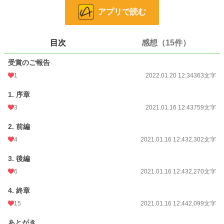
アプリで読む
※ 悪女視点と聖女視点があります。
※ 表紙絵は親友の朝美智晴さまに描いていただきました♪
目次
感想（15件）
小説
228,863 位 / 228,863 件
受賞のご報告
児童書・童話
4,657 位 / 4,657 件
1
2022.01.20 12:34
363文字
お気に入り
412
1. 序章
24h.ポイント
0 pt
3
2021.01.16 12:43
759文字
文字数
9,136
2. 前編
更新日時
4
2022.01.20 12:34
2021.01.16 12:43
2,302文字
初回公開日時
2021.01.16 12:43
3. 後編
6
2021.01.16 12:43
2,270文字
初回完結日時
2021.01.16 12:43
4. 終章
週間ポイント
402 pt (16,744 位)
15
2021.01.16 12:44
2,099文字
月間ポイント
990 pt (24,239 位)
あとがき