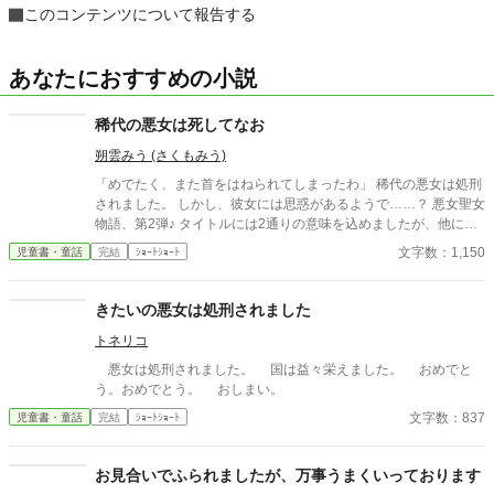
このコンテンツについて報告する
あなたにおすすめの小説
稀代の悪女は死してなお
朔雲みう (さくもみう)
「めでたく、また首をはねられてしまったわ」 稀代の悪女は処刑
されました。 しかし、彼女には思惑があるようで……？ 悪女聖女
物語、第2弾♪ タイトルには2通りの意味を込めましたが、他にも
あるかも……？ ※ イラストは、親友の朝美智晴さまに描いていた
文字数：1,150
児童書・童話
完結
ｼｮｰﾄｼｮｰﾄ
だきました。
きたいの悪女は処刑されました
トネリコ
悪女は処刑されました。 国は益々栄えました。 おめでと
う。おめでとう。 おしまい。
文字数：837
児童書・童話
完結
ｼｮｰﾄｼｮｰﾄ
お見合いでふられましたが、万事うまくいっております