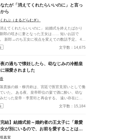
あなたが「消えてくれたらいいのに」と言っ
の証拠を集め、かつての仲間や信頼できる協力者た
と連携しながら、会社を立て直すための計画を進め
たから
奏。だが、それは尚紀と優美の野望を徹底的に打ち
くわぶ（まるどらむぎ）
覚悟でもあった。 取締役会での対決、揺れる社
外の信頼、そして壊れた夫婦の絆の果てに待つのは
消えてくれたらいいのに」 結婚式を終えたばかり
りと未来を取り戻すため、すべてを
新郎の呟きに妻となった王女は…… 短いお話で
けて挑む奏の闘い。復讐の果てに見える新たな希望
。 新郎→のち王女に視点を変えての数話予定。 4/1
、繊細な人間ドラマが交錯する物語がここに。
 一話目訂正しました。『一人娘』→『第一王女』
文字数：14,675
編
一夜の過ちで懐妊したら、幼なじみの冷酷皇
帝に溺愛されました
香
落貴族の娘・柳月鈴は、宮廷で医官見習いとして働
ていた。 ある夜、皇帝即位の宴で酒に酔い、幼な
みだった皇帝・李景珩と再会する。 遠い存在にな
たはずの彼。 けれど、その夜をきっかけに月鈴の
文字数：15,184
編
は大きく動き出す。 冷酷と恐れられる皇帝が、
ぜか彼女だけには甘すぎて――。
【完結】結婚式前～婚約者の王太子に「最愛
の女が別にいるので、お前を愛することはな
い」と言われました～
塔真実