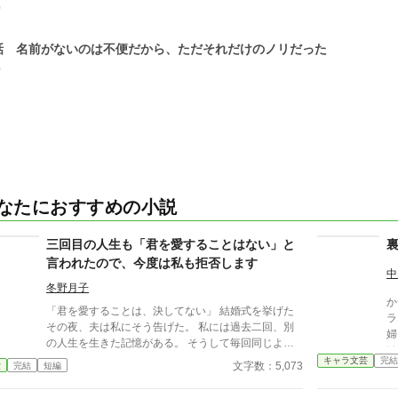
0
話 名前がないのは不便だから、ただそれだけのノリだった
0
なたにおすすめの小説
三回目の人生も「君を愛することはない」と
言われたので、今度は私も拒否します
中
冬野月子
か
「君を愛することは、決してない」 結婚式を挙げた
ラ
その夜、夫は私にそう告げた。 私には過去二回、別
婦
の人生を生きた記憶がある。 そうして毎回同じよう
は
に言われてきた。 逃げた一回目、我慢した二回目。
キャラ文芸
完結
り
文字数：5,073
愛
完結
短編
いずれも上手くいかなかった。 だから今回は。
だ。 尚紀の冷たい態度
は