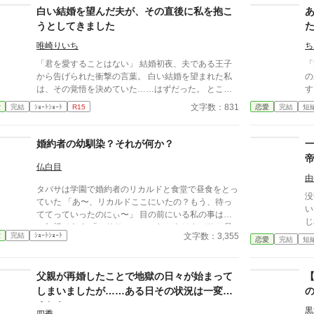
白い結婚を望んだ夫が、その直後に私を抱こ
り
ち
うとしてきました
る
唯崎りいち
ち
砕く
内
「君を愛することはない」 結婚初夜、夫である王子
「
――。 自分の誇
から告げられた衝撃の言葉。 白い結婚を望まれた私
の
賭
は、その覚悟を決めていた……はずだった。 ところ
す
と
が次の瞬間、王子は私を抱こうとしてくる。 「待っ
6
文字数：831
愛
完結
ｼｮｰﾄｼｮｰﾄ
R15
恋愛
完結
短
てください！ あなた、私を愛さないと言いましたよ
ね？」 愛するつもりはないのに、なぜ身体の関係だ
け求めるのか。 問い詰める私に、王子は驚きの秘密
婚約者の幼馴染？それが何か？
を明かす。 「興奮しすぎると、僕の心臓が止まるか
もしれないんだ」 ……それ、絶対に我慢しなきゃい
仏白目
けないやつでは！？ 愛されない花嫁になるはずが、
由
タバサは学園で婚約者のリカルドと食堂で昼食をとっ
なぜか命がけで溺愛されることになりました。 転生
没
ていた 「あ〜、リカルドここにいたの？もう、待っ
者令嬢と、恋心をこじらせた王子の勘違いラブコメデ
い
ててっていったのにぃ〜」 目の前にいる私の事はガ
ィ。
じ
ン無視である 「マリサ・・・これからはタバサと昼
っ
文字数：3,355
愛
完結
ｼｮｰﾄｼｮｰﾄ
食は一緒にとるから、君は遠慮してくれないか？」
恋愛
完結
短
運命
リカルドにそう言われたマリサは 「酷いわ！リカル
な
ド！私達あんなに愛し合っていたのに、私を捨てる
父親が再婚したことで地獄の日々が始まって
の？」 ん？愛し合っていた？今聞き捨てならない言
葉が・・・ 「マリサ！誤解を招くような言い方はや
しまいましたが……ある日その状況は一変し
めてくれ！僕たちは幼馴染ってだけだろう？」 「そ
ました。
黒
四季