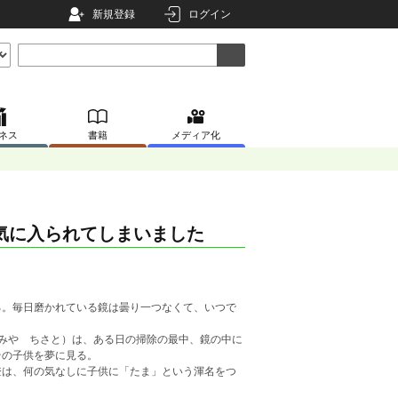
新規登録
ログイン
ネス
書籍
メディア化
気に入られてしまいました
る。毎日磨かれている鏡は曇り一つなくて、いつで
みや ちさと）は、ある日の掃除の最中、鏡の中に
その子供を夢に見る。
登は、何の気なしに子供に「たま」という渾名をつ