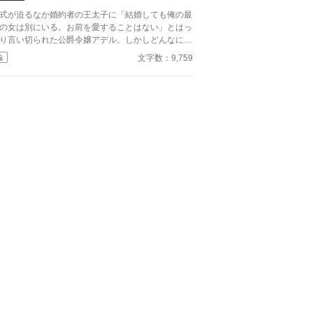
式が迫るなか婚約者の王太子に「結婚しても俺の最
の女は別にいる。お前を愛することはない」とはっ
り言い切られた公爵令嬢アデル。しかしどんなに婚
者としてないがしろにされても女性としての誇りを
文字数：9,759
編
つけられても彼女は平気だった。なぜなら大切な
心の拠り所」があるから……。しかし、王立学園の
業ダンスパーティーの夜、アデルはかつてない、世
も酷い仕打ちを受けるのだった―― ※神視点。■
ろうにも別タイトルで重複投稿←【ジャンル日間4
】。