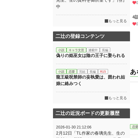
先生、生の資料を御所望です」刊行
中
4
もっと見る
二辻の登録コンテンツ
小説
キャラ文芸
連載中
長編
偽りの姫巫女は陰の王子に娶られる
あ
小説
恋愛
完結
長編
R15
龍王級呪禁師の妄執愛は、囲われ姑
娘に絡みつく
もっと見る
二辻の近況ボードの更新履歴
恋
2026-01-30 21:12:06
2月12日「TL作家の春璃先生、生の