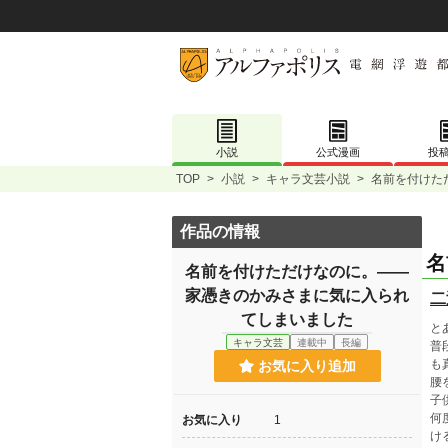
小説
公式漫画
投
TOP
>
小説
>
キャラ文芸小説
>
名前を付けた
作品の情報
名
名前を付けただけなのに。――
家憑きのかみさまに気に入られ
二
てしまいました
と
キャラ文芸
連載中
長編
普
も
お気に入り追加
腰
子
何
お気に入り
1
け