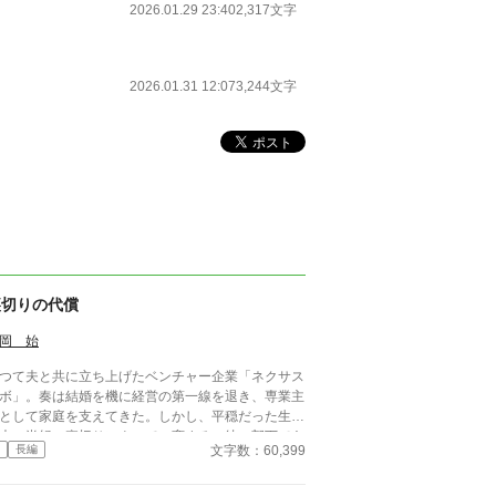
2026.01.29 23:40
2,317文字
2026.01.31 12:07
3,244文字
裏切りの代償
岡 始
つて夫と共に立ち上げたベンチャー企業「ネクサス
ボ」。奏は結婚を機に経営の第一線を退き、専業主
として家庭を支えてきた。しかし、平穏だった生活
夫・尚紀の裏切りによって一変する。彼の部下であ
文字数：60,399
長編
不倫相手の優美が、会社を混乱に陥れつつあったの
と優美の挑発に苦しむ中、奏
再び経営者としての力を取り戻す決意をする。裏切