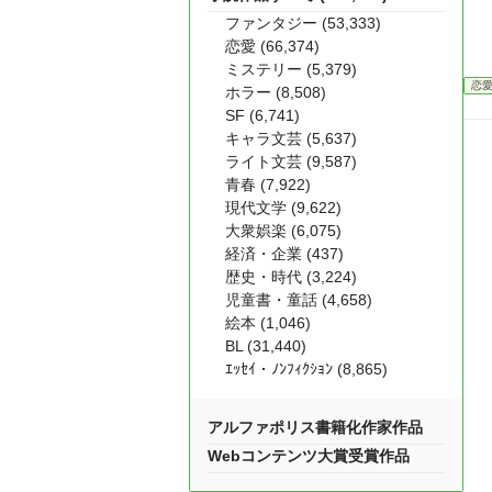
ファンタジー (53,333)
恋愛 (66,374)
ミステリー (5,379)
恋
ホラー (8,508)
SF (6,741)
キャラ文芸 (5,637)
ライト文芸 (9,587)
青春 (7,922)
現代文学 (9,622)
大衆娯楽 (6,075)
経済・企業 (437)
歴史・時代 (3,224)
児童書・童話 (4,658)
絵本 (1,046)
BL (31,440)
ｴｯｾｲ・ﾉﾝﾌｨｸｼｮﾝ (8,865)
アルファポリス書籍化作家作品
Webコンテンツ大賞受賞作品