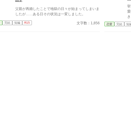
んな！リカルド酷い！」 マリサはテーブルに突っ伏
してワアワア泣き出した、およそ貴族令嬢とは思えな
挙
父親が再婚したことで地獄の日々が始まってしまいま
い姿を晒している この騒ぎ自体 とんだ恥晒しだ
愛
したが……ある日その状況は一変しました。
わ タバサは席を立ち 冷めた目でリカルドを見る
き
と、「この事は父に相談します、お先に失礼します
約
文字数：1,856
愛
完結
短編
R15
恋愛
完結
短
わ」 「まってくれタバサ！誤解なんだ」 リカルドを
傷
置いて、タバサは席を立った
「
卒
に
な
位