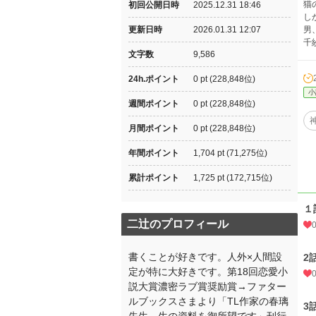
猫
初回公開日時
2025.12.31 18:46
し
更新日時
2026.01.31 12:07
男
千
文字数
9,586
24h.ポイント
0 pt (228,848位)
小
週間ポイント
0 pt (228,848位)
月間ポイント
0 pt (228,848位)
年間ポイント
1,704 pt (71,275位)
累計ポイント
1,725 pt (172,715位)
１
二辻のプロフィール
書くことが好きです。人外×人間設
2
定が特に大好きです。第18回恋愛小
説大賞濃密ラブ賞奨励賞→ファター
ルブックスさまより「TL作家の春璃
3