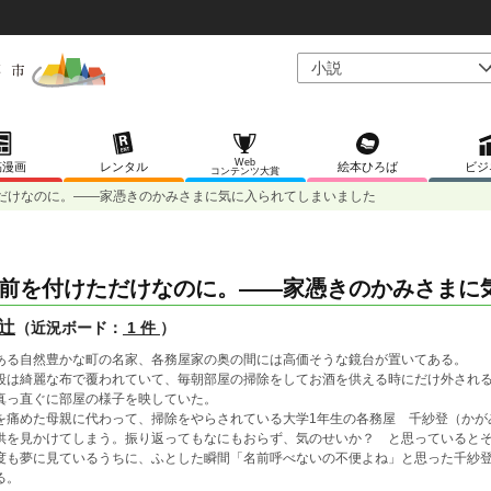
Web
稿漫画
レンタル
絵本ひろば
ビジ
コンテンツ大賞
だけなのに。――家憑きのかみさまに気に入られてしまいました
前を付けただけなのに。――家憑きのかみさまに
辻
（近況ボード：
1 件
）
ある自然豊かな町の名家、各務屋家の奥の間には高価そうな鏡台が置いてある。
段は綺麗な布で覆われていて、毎朝部屋の掃除をしてお酒を供える時にだけ外され
真っ直ぐに部屋の様子を映していた。
を痛めた母親に代わって、掃除をやらされている大学1年生の各務屋 千紗登（かが
供を見かけてしまう。振り返ってもなにもおらず、気のせいか？ と思っていると
度も夢に見ているうちに、ふとした瞬間「名前呼べないの不便よね」と思った千紗
る。