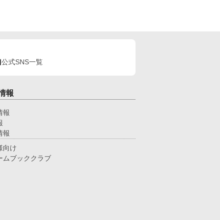
公式SNS一覧
情報
情報
報
情報
様向け
ームブッククラブ