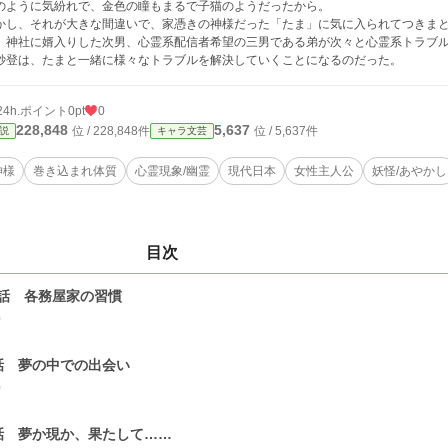
のように気紛れで、金色の瞳もまるで子猫のようだったから。
かし、それが大きな間違いで、家憑きの神様だった「たま」に気に入られてつきま
、神社に婿入りした次男、心霊系配信者希望の三男である弟が次々と心霊系トラブ
紗登は、たまと一緒に様々なトラブルを解決していくことになるのだった。
24h.ポイント
0pt
0
228,848
5,637
位 / 228,848件
位 / 5,637件
説
キャラ文芸
神様
巻き込まれ体質
心霊現象/幽霊
現代日本
女性主人公
妖怪/あやかし
目次
話 各務屋家の習慣
0
話 夢の中での出会い
0
話 夢か現か、果たして……