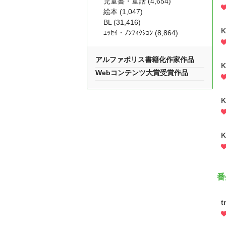
児童書・童話 (4,654)
絵本 (1,047)
BL (31,416)
K
ｴｯｾｲ・ﾉﾝﾌｨｸｼｮﾝ (8,864)
アルファポリス書籍化作家作品
K
Webコンテンツ大賞受賞作品
K
K
番