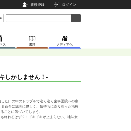
新規登録
ログイン
ネス
書籍
メディア化
キしかしません！‐
出した口の中のトラブルで泣く泣く歯科医院への扉
える百合に誠実に優しく、気持ちに寄り添った治療
いることに気づいてしまう。
りも終わるはず？！ドキドキが止まらない、地味女