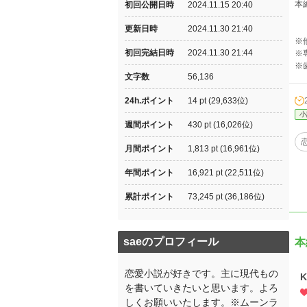
本
初回公開日時
2024.11.15 20:40
更新日時
2024.11.30 21:40
※
初回完結日時
2024.11.30 21:44
※
※
文字数
56,136
24h.ポイント
14 pt (29,633位)
小
週間ポイント
430 pt (16,026位)
月間ポイント
1,813 pt (16,961位)
年間ポイント
16,921 pt (22,511位)
累計ポイント
73,245 pt (36,186位)
saeのプロフィール
本
恋愛小説が好きです。主に現代もの
K
を書いていきたいと思います。よろ
しくお願いいたします。※ムーンラ