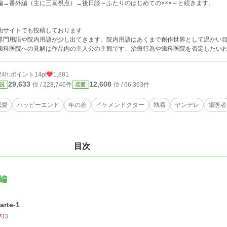
編→番外編（主に三嶌視点）→後日談～ふたりのはじめての×××～と続きます。
他サイトでも投稿しております
専門用語や院内用語が少し出てきます。院内用語はあくまで創作世界として温かい
歯科医院への見解は作品内の主人公の主観です、治療行為や歯科医院を否定したい
24h.ポイント
14pt
1,881
29,633
12,608
位 / 228,746件
位 / 66,363件
説
恋愛
恋愛
ハッピーエンド
年の差
イケメンドクター
執着
ヤンデレ
歯医者
目次
編
arte-1
33