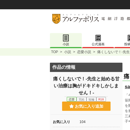
小説
公式漫画
投
TOP
>
小説
>
恋愛小説
>
痛くしないで！‐先
作品の情報
痛
痛くしないで！‐先生と始める甘
い治療は胸がドキドキしかしま
sa
せん！‐
「
恋愛
完結
短編
R18
笹
を
お気に入り追加
を
三
子
お気に入り
104