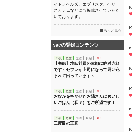
イトノベルズ、エブリスタ、ベリー
K
ズカフェなどにも掲載させていただ
いております。
K
もっと見る
saeの登録コンテンツ
K
小説
恋愛
完結
長編
R18
【完結】地味社員の素顔は絶対内緒
K
です～セフレが上司になって囲い込
まれて困っています～
K
小説
恋愛
完結
長編
R18
おなかを空かせたお隣さんはおいし
いごはん（私？）をご所望です！
K
小説
恋愛
完結
短編
R18
三度目の正直
K