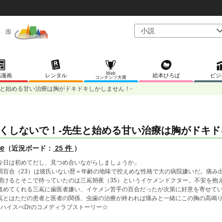
Web
稿漫画
レンタル
絵本ひろば
ビジ
コンテンツ大賞
生と始める甘い治療は胸がドキドキしかしません！‐
くしないで！‐先生と始める甘い治療は胸がドキド
e
（近況ボード：
25 件
）
今日は初めてだし、見つめ合いながらしましょうか」
岡百合（23）は彼氏いない歴＝年齢の地味で控えめな性格で大の病院嫌いだ。痛み
開けるとそこで待っていたのは三嶌朔夜（35）というイケメンドクター。不安を抱
進めてくれる三嶌に歯医者嫌い、イケメン苦手の百合だったが次第に好意を寄せて
嶌とはただの患者と医者の関係、虫歯の治療が終われば痛みと一緒にこの胸の高鳴
×ハイスぺDrのコメディラブストーリー☆