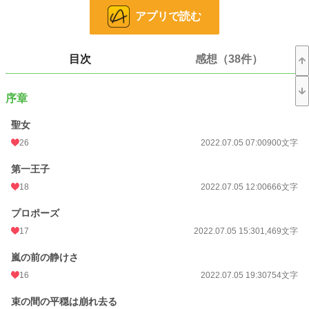
言外に『体を差し出せ』と言われたメイヴィスは、命よりも己の貞操を選んだ。
アプリで読む
────聖女は神の花嫁。人間に純潔を奪われるなんて、あってはならない。
トリスタン王子の提案を跳ね除けたメイヴィスは、やがて処刑の日を迎え……火
目次
感想（38件）
あぶりの刑に処された。
無念の死を迎えたメイヴィスだったが、天界で夫となる神様と出逢って……？
序章
そして、下界での酷い仕打ちを知った神様は大激怒！
聖女
────「僕の花嫁に手を出すなんて……本当に人間は愚かだね」
26
2022.07.05 07:00
900文字
これは聖女の死から始まる破滅と滅亡の物語。
第一王子
18
2022.07.05 12:00
666文字
※小説家になろう様でも、公開中
※ざまぁ全振りの話になるので、苦手な方はスルー推奨
プロポーズ
※『真の聖女を断罪した国は神の怒りを買ったようです〜神の逆鱗に触れたた
め、この世界は消滅します〜』のリメイク版になります。
17
2022.07.05 15:30
1,469文字
(かなり内容を変えたので、旧版を知っている方でも楽しめると思います。ちな
みに旧版はピクシブ様にて、途中まで読めます)
嵐の前の静けさ
16
2022.07.05 19:30
754文字
小説
16,998 位 / 228,896 件
束の間の平穏は崩れ去る
恋愛
7,501 位 / 66,387 件