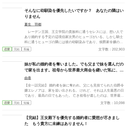
「可愛くない」技術を渇望する皇帝が待っていた。
そんなに幼馴染を優先したいですか？ あなたの隣はい
りません
夏生 羽都
レーデン王国、王立学院の貴族科に通うセレスには、想い人で
あり婚約する予定の辺境伯家次男のヒューゴがいる。しかし騎士
科に通うヒューゴの隣には彼の幼馴染みであり、侯爵家令嬢のニ
ーナがいつもいるのだった。 子爵家に後見をしてもらう事で学
文字数：202,903
恋愛
完結
長編
院へ通っているセレスは、高位貴族であるニーナとヒューゴに強
く言えず、二人の距離が近過ぎても見ている事しかできなかっ
た。 ヒューゴとの交流会の日、セレスはヒューゴと観るために
妹が私の婚約者を奪いました。でも父まで妹を選んだの
両親が送ってくれた歌劇のチケットを用意していたのだが、ヒュ
で家を出ます。祖母から世界最大商会を継いだ私に、今
ーゴに付いてきたニーナにチケットを強請られてしまう。 「ニー
さら帰ってこいと言われても遅すぎます
ナに譲ってくれないか？」ヒューゴのひと事でチケットを譲る事
由香
になり、帰りの馬車がないセレスは徒歩で帰る事になる。日が落
【全一話完結】 婚約者を妹に奪われ、父にも見捨てられた伯爵令
ちかける街の中を歩くセレスは、帰り道が分からずに迷子になっ
嬢エレノアは、家を追い出される。 けれど、それは人生最悪の日
てしまう。そんなセレスを偶然見かけて声をかけてくれたのが、
であり、最高の日でもあった。 亡き祖母が遺したのは、世界最大
帝国からの留学生でセレスと同じクラスのアルウィンだった。 ※
商会の会頭の座と莫大な財産。 商会を立て直し、世界中から称賛
文字数：10,098
恋愛
完結
短編
作者独自の世界観によって創作された物語です。細かな設定やス
される一方で、没落した家族と元婚約者は「戻ってきてほしい」
トーリー展開等が気になる方は、ブラウザバックをお願い致しま
と泣きついてくるが……。 「あなたたちが捨てたのは、私ではな
す。 ※感想はありがたく拝読させていただいていますが、公開す
く未来です。」 もう二度と、その手は取りません。
【完結】王女殿下を優先する婚約者に愛想が尽きまし
べきではないと作者が判断いたしました感想につきましては却下
た もう貴方に未練はありません！
をさせていただいております。