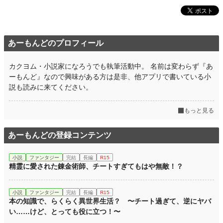
あーもんどのプロフィール
カクヨム・小説家になろうでも執筆活動中。 名前は変わらず『あ
ーもんど』なので興味がある方は是非、他アプリで書いている小
説も読みに来てください。
もっと見る
あーもんどの登録コンテンツ
小説
ファンタジー
完結
長編
R15
精霊に愛された錬金術師、チートすぎてもはや無敵！？
小説
ファンタジー
完結
長編
R15
本の知識で、らくらく異世界生活？ 〜チート過ぎて、逆にヤバ
い……けど、とっても役に立つ！〜