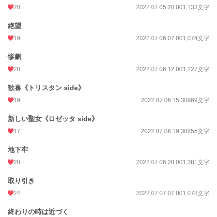
20
2022.07.05 20:00
1,133文字
お気に入り
1,401
絶望
24h.ポイント
49 pt
19
2022.07.06 07:00
1,074文字
文字数
111,665
惨劇
更新日時
2022.08.25 20:00
20
2022.07.06 12:00
1,227文字
初回公開日時
2022.07.05 07:00
歓喜《トリスタン side》
初回完結日時
19
2022.08.25 20:00
2022.07.06 15:30
969文字
週間ポイント
204 pt (24,656 位)
新しい聖女《ロゼッタ side》
17
2022.07.06 19:30
855文字
月間ポイント
1,043 pt (23,580 位)
地下牢
年間ポイント
11,584 pt (28,672 位)
20
2022.07.06 20:00
1,381文字
累計ポイント
1,059,545 pt (5,494 位)
取り引き
24
2022.07.07 07:00
1,078文字
終わりの時は近づく