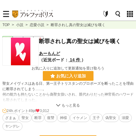
TOP
>
小説
>
恋愛小説
>
断罪されし真の聖女は滅びを嘆く
恋愛
完結
長編
R15
断罪されし真の聖女は滅びを嘆く
あーもんど
（近況ボード：
14 件
）
お気に入りに追加して更新通知を受け取ろう
お気に入り追加
聖女メイヴィスはある日、第一王子トリスタンのプロポーズを断ったことを理由
に断罪されてしまう……。
何の能力も持たないことから偽聖女扱いされ、親代わりだった神官長のハワード
も殺されてしまった。
その後、地下牢へと閉じ込められたメイヴィスの元に、全ての元凶であるトリス
24h.ポイント
49pt
3,012
タン王子が訪ねてきた。
ざまぁ
聖女
断罪
復讐
神様
イケメン
王子
偽聖女
溺愛
ヤンデレ
「私のものになるなら、ここから出してやる」