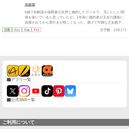
灰銀猫
6歳で幼馴染の侯爵家の次男と婚約したヴィオラ。 互いにいい関
係を築いていると思っていたが、1年前に婚約者が王女の護衛に
抜擢されてから雲行きが怪しくなった。儚げで可憐な王女殿下
と、穏やかで見目麗しい近衛騎士が恋仲で、婚約者のヴィオラは
文字数：210,171
恋愛
完結
長編
R15
二人の仲を邪魔するとの噂が流れていたのだ。 その噂を肯定する
ように、この一年、婚約者からの手紙は途絶え、この半年ほどは
完全に絶縁状態だった。 それでも婚約者の両親とその兄はヴィオ
ラの味方をしてくれ、いい関係を続けていた。 しかし17歳の誕生
パーティーの日、婚約者は必ず出席するようにと言われていたパ
ーティーを欠席し、王女の隣国訪問に護衛としてついて行ってし
まった。 さすがに両親も婚約者の両親も激怒し、ヴィオラももう
無理だと婚約解消を望み、程なくして婚約者有責での破棄となっ
た。 そんな彼女に親友が、紹介したい男性がいると持ち掛けてき
アプリ一覧
て… 3/23 HOTランキング女性向けで１位になれました。皆様の
お陰です。ありがとうございます。 24.3.28 書籍化に伴い番外
編をアップしました。
公式SNS一覧
ご利用について