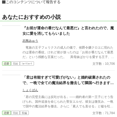
このコンテンツについて報告する
あなたにおすすめの小説
『お前が運命の番だなんて最悪だ』と言われたので、魔
女に愛を消してもらいました
志熊みゅう
竜族の王子フェリクスの成人の儀で、侯爵令嬢クロエに現れた
のは運命の番紋。けれど彼が放ったのは「お前が番だなんて最悪
だ」という残酷な言葉だった。 異母妹ばかりを愛する王子、家
族に疎まれる日々に耐えきれなくなったクロエは、半地下に住む
文字数：10,706
恋愛
完結
ｼｮｰﾄｼｮｰﾄ
魔女へ願う。「この愛を消してください」と。 恋も嫉妬も失
い、辺境で静かに生き直そうとした彼女のもとに、三年後、王宮
から使者が現れる。異母妹の魅了が暴かれ、王子は今さら真実の
「君は有能すぎて可愛げがない」と婚約破棄されたの
愛を誓うが、クロエの心にはもう何も響かない。愛されなかった
で、一晩で全ての魔法結界を撤去して隣国へ行きます。
令嬢と、愛を取り戻したい竜王子。番たちの行く末は――。
あ、維持マニュアルは燃やしました。
しょくぱん
「君の完璧主義には反吐が出る」――婚約者の第一王子にそう告
げられ、国外追放を命じられた聖女エルゼ。彼女は微笑み、一晩
で国中の魔法結界を撤去。さらに「素人でも直せる」と嘘を吐か
れた維持マニュアルを全て焼却処分した。守護を失いパニックに
文字数：71,784
恋愛
完結
長編
陥る母国を背に、彼女は隣国の軍事帝国へ。そこでは、彼女の