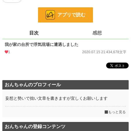
初投稿の初心者です。ゆるふわ設定ですが、勢いのノリだけで書きました(*´∀
アプリで読む
｀)お暇つぶしに読んで頂ければ嬉しいです
小説
228,733 位 / 228,733 件
目次
感想
恋愛
66,360 位 / 66,360 件
我が家の台所で浮気現場に遭遇しました
お気に入り
37
1
2020.07.15 21:43
4,678文字
24h.ポイント
0 pt
文字数
4,678
更新日時
2020.05.21 15:41
おんちゃんのプロフィール
初回公開日時
2020.05.21 15:41
妄想と勢いで拙い文章を書きますが宜しくお願いします
初回完結日時
2020.05.21 15:41
週間ポイント
7 pt (78,785 位)
もっと見る
月間ポイント
42 pt (83,903 位)
おんちゃんの登録コンテンツ
年間ポイント
469 pt (104,476 位)