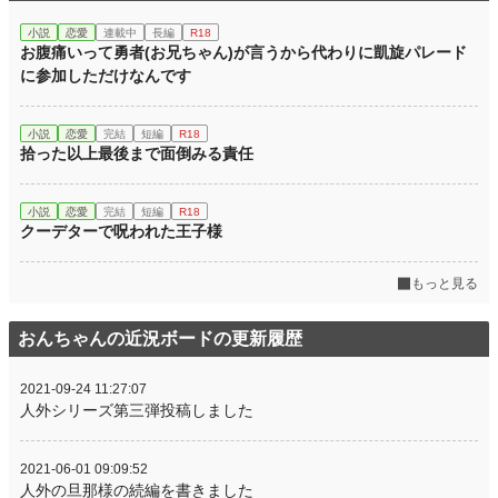
小説
恋愛
連載中
長編
R18
累計ポイント
50,366 pt (44,445 位)
お腹痛いって勇者(お兄ちゃん)が言うから代わりに凱旋パレード
に参加しただけなんです
小説
恋愛
完結
短編
R18
拾った以上最後まで面倒みる責任
小説
恋愛
完結
短編
R18
クーデターで呪われた王子様
もっと見る
おんちゃんの近況ボードの更新履歴
2021-09-24 11:27:07
人外シリーズ第三弾投稿しました
2021-06-01 09:09:52
人外の旦那様の続編を書きました