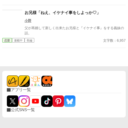
大切な「心の拠り所」があるから……。しかし、王立学園の卒業
ダンスパーティーの夜、アデルはかつてない、世にも酷い仕打ち
を受けるのだった―― ※神視点。■なろうにも別タイトルで重
お兄様「ねえ、イケナイ事をしよっか♡」
複投稿←【ジャンル日間4位】。
小野
父が再婚して新しく出来たお兄様と『イケナイ事』をする義妹の
話。
文字数：6,957
恋愛
連載中
長編
アプリ一覧
公式SNS一覧