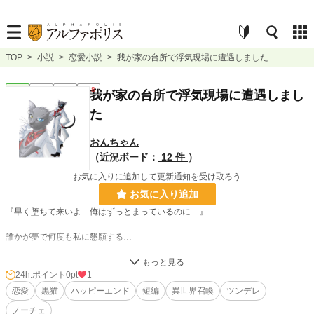
TOP
>
小説
>
恋愛小説
>
我が家の台所で浮気現場に遭遇しました
恋愛
完結
短編
R18
我が家の台所で浮気現場に遭遇しまし
た
おんちゃん
（近況ボード：
12 件
）
お気に入りに追加して更新通知を受け取ろう
お気に入り追加
『早く堕ちて来いよ…俺はずっとまっているのに…』
誰かが夢で何度も私に懇願する…
ある日仕事から帰ってきたら台所で旦那が浮気相手と睦み合っていた。
24h.ポイント
0pt
1
三十路・子無し さてこれからどうするかと模索していたが…
恋愛
黒猫
ハッピーエンド
短編
異世界召喚
ツンデレ
ノーチェ