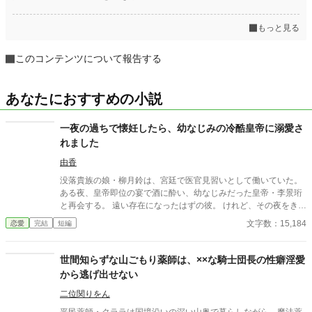
もっと見る
このコンテンツについて報告する
あなたにおすすめの小説
一夜の過ちで懐妊したら、幼なじみの冷酷皇帝に溺愛さ
れました
由香
没落貴族の娘・柳月鈴は、宮廷で医官見習いとして働いていた。
ある夜、皇帝即位の宴で酒に酔い、幼なじみだった皇帝・李景珩
と再会する。 遠い存在になったはずの彼。 けれど、その夜をきっ
かけに月鈴の運命は大きく動き出す。 冷酷と恐れられる皇帝が、
文字数：15,184
恋愛
完結
短編
なぜか彼女だけには甘すぎて――。
世間知らずな山ごもり薬師は、××な騎士団長の性癖淫愛
から逃げ出せない
二位関りをん