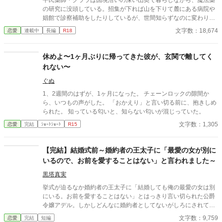
平民薬師・クララは国境沿いの深い山奥で暮らしながら、魔法薬
の研究に没頭している。招集が下れば山を下りて麓にある病院や
娼館で診察補助をしたりしているが、世間知らずなのに変わりは
ない。 ある日、山の中で倒れている男性を発見。彼はなんと騎士
文字数：18,674
恋愛
連載中
長編
R18
団長・レイルドで女嫌いの噂を持つ人物だった。 当然女嫌いの噂
なんて知らないクララは良心に従い彼を助け、治療を施す。 だ
が、レイルドには隠している秘密……性癖があった。 ――君の××
休めよ〜1ヶ月ぶりに帰ってきた彼が、玄関で離してく
××、触らせてもらえないだろうか？
れない〜
ぐぬ
1、2週間のはずが、1ヶ月になった。 チェーンロックの隙間か
ら、いつもの声がした。 「おかえり」と言い切る前に、抱きしめ
られた。 知っている匂いと、知らない匂いが混じっていた。
文字数：1,305
恋愛
完結
ｼｮｰﾄｼｮｰﾄ
R15
【完結】結婚式前～婚約者の王太子に「最愛の女が別に
いるので、お前を愛することはない」と言われました～
黒塔真実
挙式が迫るなか婚約者の王太子に「結婚しても俺の最愛の女は別
にいる。お前を愛することはない」とはっきり言い切られた公爵
令嬢アデル。しかしどんなに婚約者としてないがしろにされても
女性としての誇りを傷つけられても彼女は平気だった。なぜなら
文字数：9,759
恋愛
完結
短編