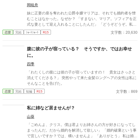
んでください。
岡暁舟
妹に正妻の座を奪われた公爵令嬢マリアは、それでも婚約者を憎
むことはなかった。なぜか？ 「すまない、マリア。ソフィアを正
式な妻として迎え入れることにしたんだ」 「どうぞどうぞ。私は
何も気にしませんから……」 マリアは妹のソフィアを祝福した。
文字数：20,630
恋愛
完結
ｼｮｰﾄｼｮｰﾄ
R15
だが当然、不気味な未来の陰が少しずつ歩み寄っていた。
腹に彼の子が宿っている？ そうですか、ではお幸せ
に。
四季
「わたくしの腹には彼の子が宿っていますの！ 貴女はさっさと
消えてくださる？」 突然やって来た金髪ロングヘアの女性は私に
そんなことを告げた。
文字数：869
恋愛
完結
短編
R15
私に姉など居ませんが？
山葵
「ごめんよ、クリス。僕は君よりお姉さんの方が好きになってし
まったんだ。だから婚約を解消して欲しい」 「婚約破棄という事
で宜しいですか？では、構いませんよ」 「ありがとう」 私は婚約