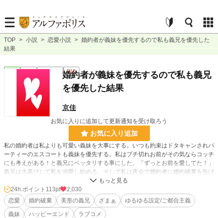
TOP
>
小説
>
恋愛小説
>
婚約者が義妹を優先するので私も義兄を優先した
結果
恋愛
完結
ｼｮｰﾄｼｮｰﾄ
R15
婚約者が義妹を優先するので私も義兄
を優先した結果
京佳
お気に入りに追加して更新通知を受け取ろう
お気に入り追加
私の婚約者は私よりも可愛い義妹を大事にする。いつも約束はドタキャンされパ
ーティーのエスコートも義妹を優先する。私はブチ切れお前がその気ならコッチ
にも考えがある！と義兄にベッタリする事にした。「ずっとお前を愛してた！」
義兄は大喜びして私を溺愛し始める。そして私は夜会で婚約者に婚約破棄を告げ
られたのだけど何故か彼の義妹が顔真っ赤にして怒り出す。
24h.ポイント
113pt
2,030
ちんちくりん婚約者＆義妹。美形長身モデル体型の義兄。ざまぁ。溺愛ハピエ
恋愛
婚約破棄
美形の義兄
ざまぁ
ゆるゆる設定/ご都合主義
ン。ゆるゆる設定。
義妹
ハッピーエンド
ラブコメ