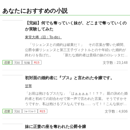
あなたにおすすめの小説
【完結】何でも奪っていく妹が、どこまで奪っていくの
か実験してみた
東堂大稀（旧：To-do）
「リシェンヌとの婚約は破棄だ！」 その言葉が響いた瞬間、
公爵令嬢リシェンヌと第三王子ヴィクトルとの十年続いた婚約が
終わりを告げた。 「新たな婚約者は貴様の妹のロレッタだ！
良いな！」 リシェンヌがめまいを覚える中、第三王子はさらに
文字数：23,148
恋愛
完結
短編
R15
宣言する。 宣言する彼の横には、リシェンヌの二歳下の妹であ
るロレッタの嬉しそうな姿があった。 「お姉さま。私、ヴィク
トル様のことが好きになってしまったの。ごめんなさいね」 ま
初対面の婚約者に『ブス』と言われた令嬢です。
ったく悪びれもしないロレッタの声がリシェンヌには呪いのよう
甘寧
に聞こえた。実の姉の婚約者を奪ったにもかかわらず、歪んだ喜
びの表情を隠そうとしない。 その醜い笑みを、リシェンヌは呆
「お前は抱けるブスだな」 「はぁぁぁぁ！！？？」 親の決めた婚
然と見つめていた。 まただ……。 リシェンヌは絶望の中で思
約者と初めての顔合わせで第一声で言われた言葉。 そうですかそ
う。 彼女は妹が生まれた瞬間から、妹に奪われ続けてきたのだ
うですか、私は抱けるブスなんですね…… って！！こんな奴が婚
った……。 ※全八話 一週間ほどで完結します。
約者なんて冗談じゃない！！ お父様！！こいつと結婚しろと言う
文字数：4,936
恋愛
完結
ｼｮｰﾄｼｮｰﾄ
R15
ならば私は家を出ます！！ え？結納金貰っちゃった？ それじゃ
あ、仕方ありません。あちらから婚約を破棄したいと言わせまし
ょう。 ※4時間ほどで書き上げたものなので、頭空っぽにして読
妹に正妻の座を奪われた公爵令嬢