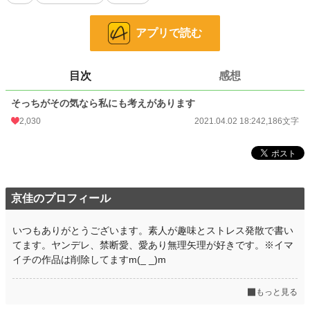
小説
9,937 位 / 228,785 件
アプリで読む
恋愛
4,434 位 / 66,373 件
お気に入り
512
目次
感想
24h.ポイント
113 pt
そっちがその気なら私にも考えがあります
文字数
2,186
2,030
2021.04.02 18:24
2,186文字
更新日時
2021.04.02 18:24
初回公開日時
2021.04.02 18:24
初回完結日時
2021.04.02 18:24
京佳のプロフィール
週間ポイント
1,680 pt (5,729 位)
いつもありがとうございます。素人が趣味とストレス発散で書い
月間ポイント
10,467 pt (4,334 位)
てます。ヤンデレ、禁断愛、愛あり無理矢理が好きです。※イマ
年間ポイント
187,592 pt (3,335 位)
イチの作品は削除してますm(_ _)m
累計ポイント
624,028 pt (8,748 位)
もっと見る