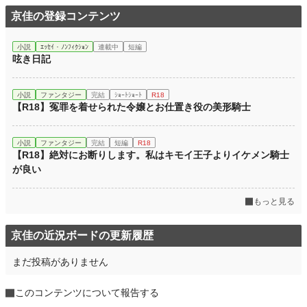
京佳の登録コンテンツ
小説
ｴｯｾｲ・ﾉﾝﾌｨｸｼｮﾝ
連載中
短編
呟き日記
小説
ファンタジー
完結
ｼｮｰﾄｼｮｰﾄ
R18
【R18】冤罪を着せられた令嬢とお仕置き役の美形騎士
小説
ファンタジー
完結
短編
R18
【R18】絶対にお断りします。私はキモイ王子よりイケメン騎士
が良い
もっと見る
京佳の近況ボードの更新履歴
まだ投稿がありません
このコンテンツについて報告する