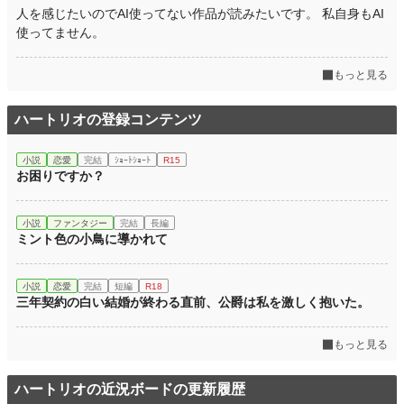
人を感じたいのでAI使ってない作品が読みたいです。 私自身もAI
使ってません。
もっと見る
ハートリオの登録コンテンツ
小説
恋愛
完結
ｼｮｰﾄｼｮｰﾄ
R15
お困りですか？
小説
ファンタジー
完結
長編
ミント色の小鳥に導かれて
小説
恋愛
完結
短編
R18
三年契約の白い結婚が終わる直前、公爵は私を激しく抱いた。
もっと見る
ハートリオの近況ボードの更新履歴