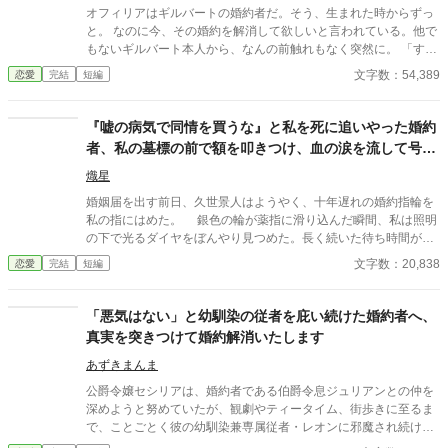
オフィリアはギルバートの婚約者だ。そう、生まれた時からずっ
と。 なのに今、その婚約を解消して欲しいと言われている。他で
もないギルバート本人から、なんの前触れもなく突然に。 「すま
ない、オフィリア。」 「畏まりました、王太子殿下。」 そう答え
文字数：54,389
恋愛
完結
短編
るしかない、わたくし。それ以外の答えなど求められてはいない
と分かっているから。 《読点連作〜せつない愛の物語〜 Ⅰ 》
『嘘の病気で同情を買うな』と私を死に追いやった婚約
者、私の墓標の前で額を叩きつけ、血の涙を流して号泣
する大破滅！
熾星
婚姻届を出す前日、久世景人はようやく、十年遅れの婚約指輪を
私の指にはめた。 銀色の輪が薬指に滑り込んだ瞬間、私は照明
の下で光るダイヤをぼんやり見つめた。長く続いた待ち時間が、
やっと終わったような気がした。けれど次の瞬間、彼は私の手を
文字数：20,838
恋愛
完結
短編
見下ろし、まるで似合わない品物を評するように静かな声で言っ
た。 「正直、澪の手ってあまりきれいじゃないよな」 私は言葉
を失った。 景人はそのまま私の指先を取ると、さっきはめたば
「悪気はない」と幼馴染の従者を庇い続けた婚約者へ、
かりの指輪を抜き取った。十年待ち続けた指輪は、彼の手のひら
真実を突きつけて婚約解消いたします
の上で冷たく光っていた。 「この指輪、瑠奈の手にあったほうが
似合うと思う」 私は手を引き戻し、信じられない思いで彼を見
あずきまんま
た。 「どういう意味？ 瑠奈と結婚するつもりなの？」 景人は
公爵令嬢セシリアは、婚約者である伯爵令息ジュリアンとの仲を
目を伏せ、指輪の縁を指先でなぞった。まるで、たいしたことで
深めようと努めていたが、観劇やティータイム、街歩きに至るま
はない問いを少し考えているだけのようだった。 「そこまでじゃ
で、ことごとく彼の幼馴染兼専属従者・レオンに邪魔され続けて
ない。ただ、会えない時間が長くなると、どうしても瑠奈のこと
いた。セシリアやその父である公爵が度重なる非礼を注意・抗議