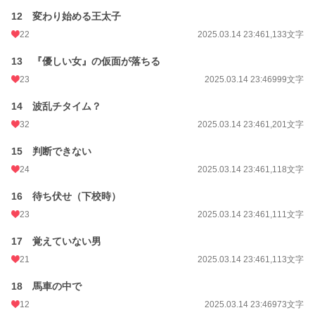
12 変わり始める王太子
累計ポイント
33,242 pt (55,292 位)
22
2025.03.14 23:46
1,133文字
13 『優しい女』の仮面が落ちる
23
2025.03.14 23:46
999文字
14 波乱チタイム？
32
2025.03.14 23:46
1,201文字
15 判断できない
24
2025.03.14 23:46
1,118文字
16 待ち伏せ（下校時）
23
2025.03.14 23:46
1,111文字
17 覚えていない男
21
2025.03.14 23:46
1,113文字
18 馬車の中で
12
2025.03.14 23:46
973文字