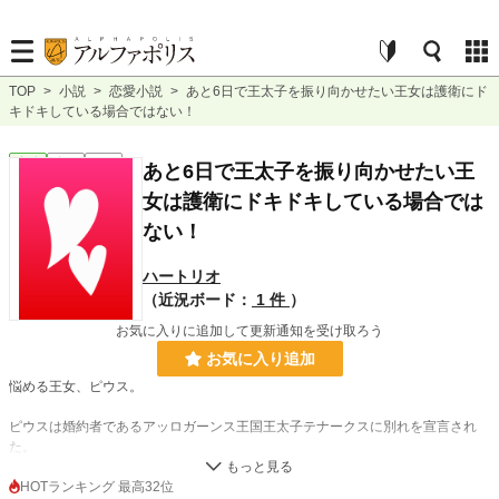
TOP
>
小説
>
恋愛小説
>
あと6日で王太子を振り向かせたい王女は護衛にド
キドキしている場合ではない！
恋愛
完結
長編
あと6日で王太子を振り向かせたい王
女は護衛にドキドキしている場合では
ない！
ハートリオ
（近況ボード：
1 件
）
お気に入りに追加して更新通知を受け取ろう
お気に入り追加
悩める王女、ピウス。
ピウスは婚約者であるアッロガーンス王国王太子テナークスに別れを宣言され
た。
その後正式な婚約解消の話がされないまま半年が過ぎ6日後には王立学校を卒業
HOTランキング 最高32位