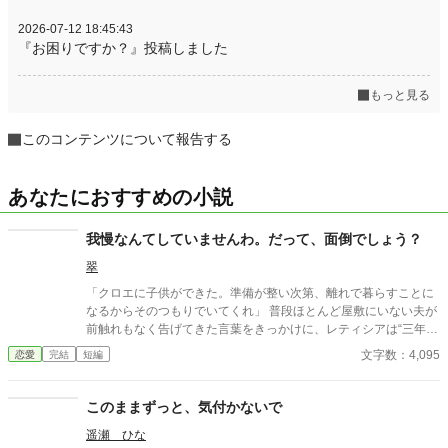
2026-07-12 18:45:43
『お困りですか？』投稿しました
もっと見る
このコンテンツについて報告する
あなたにおすすめの小説
我慢なんてしていませんわ。だって、面倒でしょう？
翠
「クロエに子供ができた。準備が整い次第、離れで暮らすことに
なるからそのつもりでいてくれ」 普段ほとんど屋敷にいない夫が
前触れもなく告げてきた言葉をきっかけに、レティシアは“三年
間”の契約を終わらせることにした。 赤の他人を屋敷に迎えるこ
文字数：4,095
恋愛
完結
短編
とはしない。 不要なものに感情を砕く理由などない。 「だって、
面倒でしょう？」 不誠実な夫も、無意味な結婚も、 この際すべて
切り捨ててしまいましょう。
このままずっと、気付かないで
遥瀬 ひな