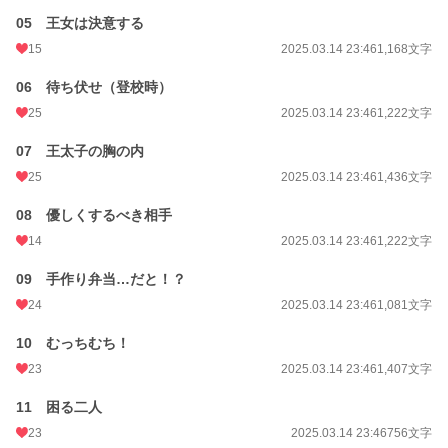
＊暴力的な部分が少しあります
05 王女は決意する
＊別タイトルで他サイトにも投稿しています
＊本作品の無断転載・AI学習への利用を禁止します。
15
2025.03.14 23:46
1,168文字
06 待ち伏せ（登校時）
小説
228,743 位 / 228,743 件
25
2025.03.14 23:46
1,222文字
恋愛
66,363 位 / 66,363 件
07 王太子の胸の内
お気に入り
120
25
2025.03.14 23:46
1,436文字
24h.ポイント
0 pt
08 優しくするべき相手
文字数
86,403
14
2025.03.14 23:46
1,222文字
更新日時
2025.03.15 05:00
09 手作り弁当…だと！？
初回公開日時
2025.03.14 23:46
24
2025.03.14 23:46
1,081文字
初回完結日時
2025.03.15 12:21
10 むっちむち！
週間ポイント
70 pt (40,028 位)
23
2025.03.14 23:46
1,407文字
月間ポイント
322 pt (42,476 位)
11 困る二人
23
2025.03.14 23:46
756文字
年間ポイント
4,981 pt (46,053 位)