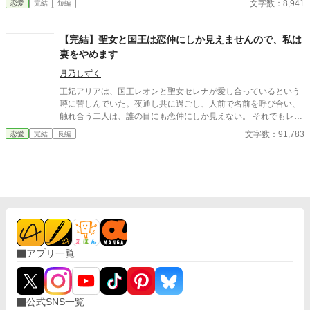
文字数：8,941
恋愛
完結
短編
を考えるんだ」 その瞬間、私は自分がどうやってあのタワーマ
しても、ジュリアンは「悪気はないんだ」「寛容になりなさい」
ンションを出たのかさえ覚えていない。
と一向に取り合わず、従者の暴走を放置し続ける。 無数の不誠実
な対応に堪忍袋の緒が切れたセシリアは、綿密な記録を携え、建
【完結】聖女と国王は恋仲にしか見えませんので、私は
国記念夜会という晴れの舞台で決着をつけることを決意。大勢の
妻をやめます
貴族が見守る中、逃げ場のない完璧な証拠とともに婚約解消を突
きつけ、身勝手な二人と身内を庇い続けた伯爵家を社会的な破滅
月乃しずく
へと追い込んでいく。
王妃アリアは、国王レオンと聖女セレナが愛し合っているという
噂に苦しんでいた。夜通し共に過ごし、人前で名前を呼び合い、
触れ合う二人は、誰の目にも恋仲にしか見えない。 それでもレオ
ンは「国を守るために必要なことだ」と妻の痛みに気づかず、セ
文字数：91,783
恋愛
完結
長編
レナも王妃の席へ座り、妻のように振る舞い続ける。ついに礼拝
堂で、アリアは皆の前で二人を問いただす。 「お二人には、本当
に呆れましたわ」そして結婚指輪をレオンへ投げつけ、「私は、
あなたの妻をやめます」と宣言する。だが王妃が去った直後、妻
になったつもりで振る舞う聖女へ、王宮中の視線は冷たく変わっ
ていき。
アプリ一覧
公式SNS一覧