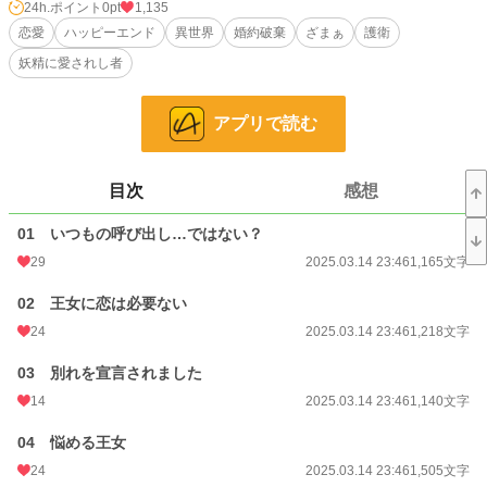
となる。
24h.ポイント
0pt
1,135
恋愛
ハッピーエンド
異世界
婚約破棄
ざまぁ
護衛
卒業後は王宮に入り王太子妃教育が始まる予定だが…
妖精に愛されし者
半年前に別れているのにそんな事あるのだろうか？
アプリで読む
王太子は何を考えているのだろう…
どうしたらいいか分からないピウスのもとへ手紙が届けられる。
目次
感想
手紙を読んでピウスは決意する。
01 いつもの呼び出し…ではない？
卒業までの6日間で王太子を振り向かせると…
29
2025.03.14 23:46
1,165文字
そしてピウスは行動を開始するが…何か護衛と楽しく過ごしてしまっている様
な？
02 王女に恋は必要ない
24
2025.03.14 23:46
1,218文字
護衛に翻弄されながらも王太子を振り向かせようと頑張るピウス。
03 別れを宣言されました
王太子の寵愛を受けている男爵令嬢は余裕顔だったが次第に危機感を感じ始め
る…
14
2025.03.14 23:46
1,140文字
04 悩める王女
＊中世ヨーロッパの様な異世界のお話です
24
2025.03.14 23:46
1,505文字
＊性的な会話が少しあります