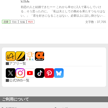
いりん
初恋の人と結婚できたーー これから幸せに2人で暮らしていけ
る…そう思ったのに。 「私は夫としての務めを果たすつもりはな
い。」 「君を好きになることはない。必要以上に話し掛けないで
くれ」 冷たく拒絶され、離婚届けを取り寄せた。 あと2週間で届
文字数：37,705
恋愛
完結
短編
R15
くーーそうしたら、解放してあげよう。 ショックで熱をだし寝込
むこと1週間。 目覚めると夫がなぜか豹変していて…！？ 「君か
ら話し掛けてくれないのか？」 「もう君が隣にいないのは考えら
れない」 無口不器用夫×優しい鈍感妻 すれ違いから始まる両片思
いストーリー
アプリ一覧
公式SNS一覧
ご利用について