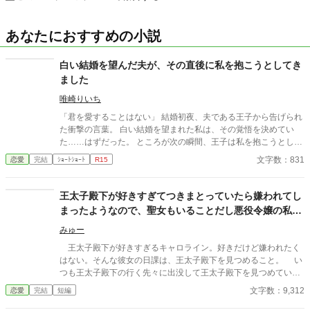
あなたにおすすめの小説
白い結婚を望んだ夫が、その直後に私を抱こうとしてき
ました
唯崎りいち
「君を愛することはない」 結婚初夜、夫である王子から告げられ
た衝撃の言葉。 白い結婚を望まれた私は、その覚悟を決めてい
た……はずだった。 ところが次の瞬間、王子は私を抱こうとして
くる。 「待ってください！ あなた、私を愛さないと言いました
文字数：831
恋愛
完結
ｼｮｰﾄｼｮｰﾄ
R15
よね？」 愛するつもりはないのに、なぜ身体の関係だけ求めるの
か。 問い詰める私に、王子は驚きの秘密を明かす。 「興奮しすぎ
ると、僕の心臓が止まるかもしれないんだ」 ……それ、絶対に我
王太子殿下が好きすぎてつきまとっていたら嫌われてし
慢しなきゃいけないやつでは！？ 愛されない花嫁になるはずが、
まったようなので、聖女もいることだし悪役令嬢の私は
なぜか命がけで溺愛されることになりました。 転生者令嬢と、恋
退散することにしました。
心をこじらせた王子の勘違いラブコメディ。
みゅー
王太子殿下が好きすぎるキャロライン。好きだけど嫌われたく
はない。そんな彼女の日課は、王太子殿下を見つめること。 い
つも王太子殿下の行く先々に出没して王太子殿下を見つめていた
が、ついにそんな生活が終わるときが来る。 聖女が現れたの
文字数：9,312
恋愛
完結
短編
だ。そして、さらにショックなことに、自分が乙女ゲームの世界