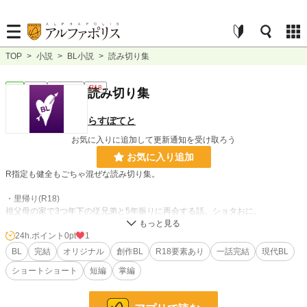
TOP
>
小説
>
BL小説
>
読み切り集
BL
完結
ｼｮｰﾄｼｮｰﾄ
R18
読み切り集
らすぽてと
お気に入りに追加して更新通知を受け取ろう
お気に入り追加
R指定も健全もごちゃ混ぜな読み切り集。
・里帰り(R18)
祖父母の家で3つ年下の従兄弟と5年振りに再会する話。ショタおに。
・ライバルは背後霊！？
24h.ポイント
0pt
1
高校生→教師←幽霊のオカルトラブコメディ。
BL
完結
オリジナル
創作BL
R18要素あり
一話完結
現代BL
ショートショート
短編
掌編
・○ッ○リ
先輩の家に居候している後輩芸人が荷物をまとめて出ていこうとする話。