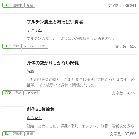
なかった 至高の筋肉を持つ、精神を削られ意志をなくした青年を
文字数：236,341
BL
連載中
短編
太古の神に捧げるため、“水”、“風”、“土”の信奉者達が暗躍する 意
志をなくし筋肉の操り人形と化した“デク” 消える教師 山奥の男子
校で繰り広げられるダークファンタジー
フルチン魔王と雄っぱい勇者
ミクリ21
フルチンの魔王と、雄っぱいが素晴らしい勇者の話。
文字数：516
BL
完結
ｼｮｰﾄｼｮｰﾄ
R15
身体の繋がりしかない関係
詩織
会社の飲み会の帰り、たまたま同じ帰りが方向だった３つ年下の
後輩。 その後勢いで身体の関係になった。
文字数：3,328
恋愛
完結
ｼｮｰﾄｼｮｰﾄ
創作BL短編集
さるやま
短編まとめました。 美形×平凡、ヤンデレ、執着・溺愛攻め多め
文字数：37,886
BL
連載中
短編