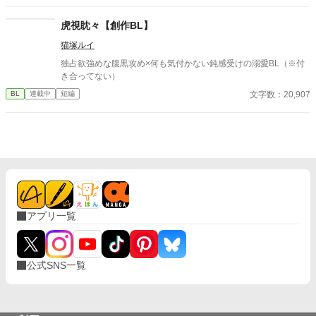
虎視眈々【創作BL】
猫塚ルイ
独占欲強めな腹黒攻め×何も気付かない鈍感受けの溺愛BL（※付
き合ってない）
文字数：20,907
BL
連載中
短編
アプリ一覧
公式SNS一覧