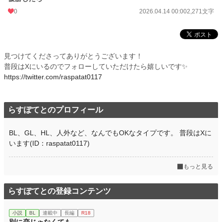
月間ポイント
161 pt (56,016 位)
0
2026.04.14 00:00
2,271文字
年間ポイント
11,614 pt (28,623 位)
累計ポイント
11,649 pt (90,738 位)
見つけてくださってありがとうございます！
普段はXにいるのでフォローしていただけたら嬉しいです✨
https://twitter.com/raspatat0117
らすぽてとのプロフィール
BL、GL、HL、人外など、なんでもOKなタイプです。 普段はXに
います(ID：raspatat0117)
もっと見る
らすぽてとの登録コンテンツ
小説
BL
連載中
長編
R18
別に恋じゃなくても