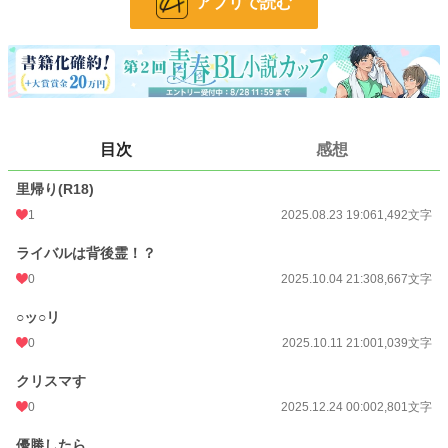
アプリで読む
・クリスマす
そこそこ忙しくなってきた中堅お笑いコンビの話。『○ッ○リ』の先輩が主人
公。
・優勝したら
『○ッ○リ』の続編。ピン芸の大会に出場する話。
小説
228,634 位 / 228,634 件
目次
感想
BL
31,391 位 / 31,391 件
里帰り(R18)
お気に入り
8
1
2025.08.23 19:06
1,492文字
24h.ポイント
0 pt
ライバルは背後霊！？
文字数
16,270
0
2025.10.04 21:30
8,667文字
更新日時
2026.04.14 00:00
○ッ○リ
0
2025.10.11 21:00
1,039文字
初回公開日時
2025.08.23 19:06
クリスマす
初回完結日時
2025.08.23 19:06
0
2025.12.24 00:00
2,801文字
週間ポイント
28 pt (56,925 位)
優勝したら