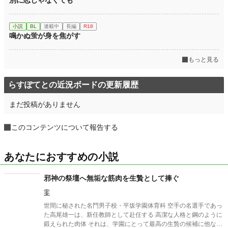
小説
BL
連載中
長編
R18
鳴かぬ蛍が身を焦がす
もっと見る
らすぽてとの近況ボードの更新履歴
まだ投稿がありません
このコンテンツについて報告する
あなたにおすすめの小説
邪神の祭壇へ無垢な筋肉を生贄として捧ぐ
零
世間に秘された名門男子校・平坂学園体育科 空手の名選手であっ
た高尾雄一は、新任教師として赴任する 高潔な人格と鋼のように
鍛えられた肉体 それは、学園にとって最高の生贄の候補に他なら