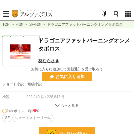
TOP
>
小説
>
SF小説
>
ドラゴニアファットバーニングオンメタボロス
SF
連載中
ｼｮｰﾄｼｮｰﾄ
ドラゴニアファットバーニングオンメ
タボロス
葵むらさき
お気に入りに追加して更新通知を受け取ろう
お気に入り追加
ショート小説・短編小説
小説
228,843 位 / 228,843 件
SF
6,741 位 / 6,741 件
24h.ポイント
0pt
0
お気に入り
SF
ショートストーリー集
0
24h.ポイント
0 pt