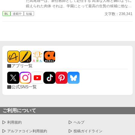
た高尾雄一は、新任教師として赴任する 高潔な人格と鋼のように
鍛えられた肉体 それは、学園にとって最高の生贄の候補に他なら
なかった 至高の筋肉を持つ、精神を削られ意志をなくした青年を
文字数：236,341
BL
連載中
短編
太古の神に捧げるため、“水”、“風”、“土”の信奉者達が暗躍する 意
志をなくし筋肉の操り人形と化した“デク” 消える教師 山奥の男子
校で繰り広げられるダークファンタジー
アプリ一覧
公式SNS一覧
ご利用について
利用規約
ヘルプ
アルファコイン利用規約
投稿ガイドライン