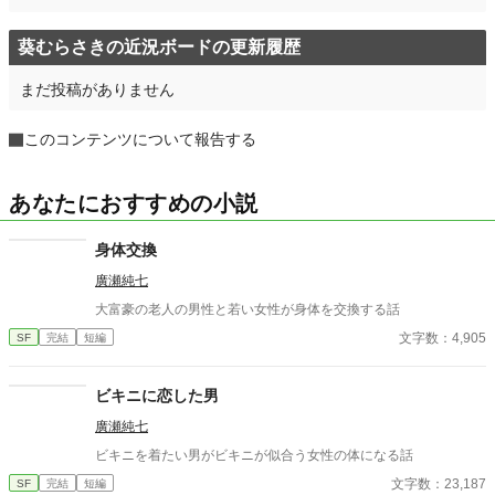
葵むらさきの近況ボードの更新履歴
まだ投稿がありません
このコンテンツについて報告する
あなたにおすすめの小説
身体交換
廣瀬純七
大富豪の老人の男性と若い女性が身体を交換する話
文字数：4,905
SF
完結
短編
ビキニに恋した男
廣瀬純七
ビキニを着たい男がビキニが似合う女性の体になる話
文字数：23,187
SF
完結
短編