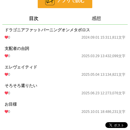
アプリで読む
文字数
18,038
更新日時
2025.10.01 18:48
目次
感想
初回公開日時
2024.09.01 15:31
ドラゴニアファットバーニングオンメタボロス
週間ポイント
0 pt (228,843 位)
0
2024.09.01 15:31
1,811文字
月間ポイント
0 pt (228,843 位)
支配者の台詞
年間ポイント
242 pt (121,645 位)
0
2025.03.29 13:43
2,099文字
累計ポイント
1,379 pt (182,942 位)
エレヴェイティド
0
2025.05.04 13:13
4,821文字
そろそろ還りたい
0
2025.06.23 12:27
3,076文字
お目様
0
2025.10.01 18:48
6,231文字