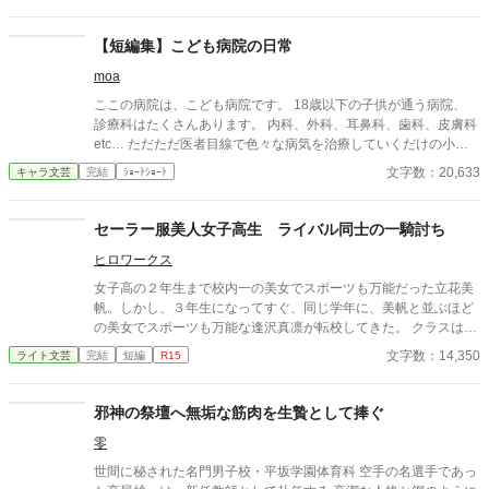
【短編集】こども病院の日常
moa
ここの病院は、こども病院です。 18歳以下の子供が通う病院、
診療科はたくさんあります。 内科、外科、耳鼻科、歯科、皮膚科
etc… ただただ医者目線で色々な病気を治療していくだけの小説
です。 恋愛要素などは一切ありません。 密着病院24時！的な感
文字数：20,633
キャラ文芸
完結
ｼｮｰﾄｼｮｰﾄ
じです。 人物像などは表記していない為、読者様のご想像にお任
せします。 ※泣く表現、痛い表現など嫌いな方は読むのをお控え
ください。 歯科以外の医療知識はそこまで詳しくないのですみま
セーラー服美人女子高生 ライバル同士の一騎討ち
せんがご了承ください。
ヒロワークス
女子高の２年生まで校内一の美女でスポーツも万能だった立花美
帆。しかし、３年生になってすぐ、同じ学年に、美帆と並ぶほど
の美女でスポーツも万能な逢沢真凛が転校してきた。 クラスは、
隣りだったが、春のスポーツ大会と夏の水泳大会でライバル関係
文字数：14,350
ライト文芸
完結
短編
R15
が芽生える。 それに加えて、美帆と真凛は、隣りの男子校の俊介
に恋をし、どちらが俊介と付き合えるかを競う恋敵でもあった。
そして、秋の体育祭では、美帆と真凛が走り高跳びや100メート
邪神の祭壇へ無垢な筋肉を生贄として捧ぐ
ル走、騎馬戦で対決！ その結果、放課後の体育館で一騎討ちをす
零
ることに。
世間に秘された名門男子校・平坂学園体育科 空手の名選手であっ