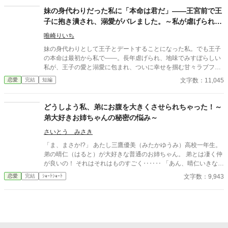
えたことはありましたか？ これは、 誰にも評価されなかった兵站
妹の身代わりだった私に「本命は君だ」――王宮前で王
官（へいたんかん）が、 隣国の辺境伯にだけ価値を見抜かれ、 人
子に抱き潰され、溺愛がバレました。～私が虐げられる
生を取り戻す物語。 今更「戻ってきてくれ」と泣きつかれても、
きっかけになった少年が、私と王子を結び付
私は隣国の最高機密ですので――！
唯崎りいち
妹の身代わりとして王子とデートすることになった私。でも王子
の本命は最初から私で――。長年虐げられ、地味でみすぼらしい
私が、王子の愛と溺愛に包まれ、ついに幸せを掴む甘々ラブファ
ンタジー。妹や家族との誤解、影武者の存在も絡み、ハラハラと
文字数：11,045
恋愛
完結
短編
胸キュンが止まらない物語。
どうしよう私、弟にお腹を大きくさせられちゃった！～
弟大好きお姉ちゃんの秘密の悩み～
さいとう みさき
「ま、まさか!?」 あたし三鷹優美（みたかゆうみ）高校一年生。
弟の晴仁（はると）が大好きな普通のお姉ちゃん。 弟とは凄く仲
が良いの！ それはそれはものすごく‥‥‥ 「あん、晴仁いきなり
そんなのお口に入らないよぉ～♡」 そんな関係のあたしたち。 で
文字数：9,943
恋愛
完結
ｼｮｰﾄｼｮｰﾄ
もある日トイレであたしはアレが来そうなのになかなか来ないの
も気にもせずスカートのファスナーを上げると‥‥‥ 「うそっ！
お腹が出て来てる!?」 お姉ちゃんの秘密の悩みです。