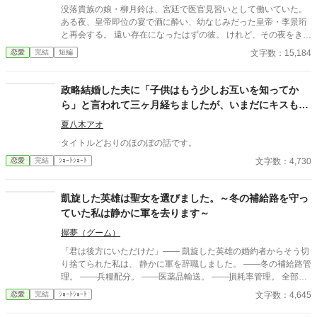
没落貴族の娘・柳月鈴は、宮廷で医官見習いとして働いていた。
ある夜、皇帝即位の宴で酒に酔い、幼なじみだった皇帝・李景珩
と再会する。 遠い存在になったはずの彼。 けれど、その夜をきっ
かけに月鈴の運命は大きく動き出す。 冷酷と恐れられる皇帝が、
文字数：15,184
恋愛
完結
短編
なぜか彼女だけには甘すぎて――。
政略結婚した夫に「子供はもう少しお互いを知ってか
ら」と言われて三ヶ月経ちましたが、いまだにキスもし
てくれません。
夏八木アオ
タイトルどおりのほのぼの話です。
文字数：4,730
恋愛
完結
ｼｮｰﾄｼｮｰﾄ
凱旋した英雄は聖女を選びました。～冬の補給路を守っ
ていた私は静かに軍を去ります～
握夢（グーム）
「君は後方にいただけだ」―― 凱旋した英雄の婚約者からそう切
り捨てられた私は、 静かに軍を辞職しました。 ――冬の補給路管
理。 ――兵糧配分。 ――医薬品輸送。 ――損耗率管理。 全部、
私の仕事だったのですが。 三週間後、 王国軍は補給崩壊。 「な
文字数：4,645
恋愛
完結
ｼｮｰﾄｼｮｰﾄ
ぜ食糧が届かない！」 「なぜ兵が飢える！」 ……逆にお聞きしま
すが、 今まで“なぜか全部上手く回っていた”理由を、 一度でも考