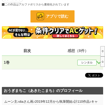
ことができない呪いにかかっているらしくて――？
この作品はアルファポリスから書籍化されています
訳アリの過去持ちで不憫だった人間の少女が、イケメン鬼の頭領に娶られた
後、得意の料理を食べさせたり、相手に食べられたりしながら、心を通わせてい
アプリで読む
く物語。
（優しい鬼の従者たちに囲まれた三食昼寝付き生活）
※キャラ文芸大賞用なので、アルファポリス様でのみ投稿中。
小説
228,629 位 / 228,629 件
キャラ文芸
5,634 位 / 5,634 件
目次
感想（8件）
お気に入り
360
1巻
レンタル
24h.ポイント
0 pt
文字数(レンタル含む)
138,509
更新日時
2024.10.15 14:52
おうぎまちこ（あきたこまち）のプロフィール
初回公開日時
2021.12.31 12:04
初回完結日時
2022.02.01 01:26
ムーン主♪diaさん画♪2019年12月から執筆開始♪計110作品♪キャ