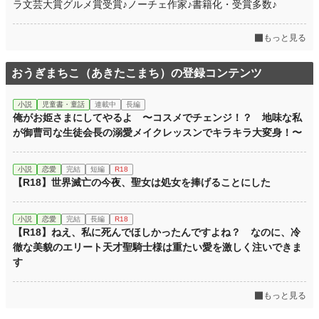
ラ文芸大賞グルメ賞受賞♪ノーチェ作家♪書籍化・受賞多数♪
週間ポイント
63 pt (41,753 位)
月間ポイント
315 pt (42,842 位)
もっと見る
年間ポイント
5,086 pt (45,577 位)
おうぎまちこ（あきたこまち）の登録コンテンツ
累計ポイント
341,407 pt (13,856 位)
小説
児童書・童話
連載中
長編
俺がお姫さまにしてやるよ 〜コスメでチェンジ！？ 地味な私
が御曹司な生徒会長の溺愛メイクレッスンでキラキラ大変身！〜
小説
恋愛
完結
短編
R18
【R18】世界滅亡の今夜、聖女は処女を捧げることにした
小説
恋愛
完結
長編
R18
【R18】ねえ、私に死んでほしかったんですよね？ なのに、冷
徹な美貌のエリート天才聖騎士様は重たい愛を激しく注いできま
す
もっと見る