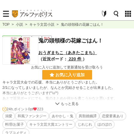
TOP
>
小説
>
キャラ文芸小説
>
鬼の頭領様の花嫁ごはん！
キャラ文芸
完結
長編
R15
鬼の頭領様の花嫁ごはん！
おうぎまちこ（あきたこまち）
（近況ボード：
220 件
）
お気に入りに追加して更新通知を受け取ろう
お気に入り追加
キャラ文芸大会での応援、本当にありがとうございました。
2/1になってしまいましたが、なんとか完結させることが出来ました。
本当にありがとうございます(*'ω'*)
あとで近況ボードにでも、鬼のまとめか何かを書こうかなと思います。
時は平安。貧乏ながらも幸せに生きていた菖蒲姫（あやめひめ）だったが、母
24h.ポイント
0pt
223
が亡くなってしまい、屋敷を維持することが出来ずに出家することなった。
溺愛
和風ファンタジー
あやかし・鬼
異類婚姻譚
恋愛要素あり
出家当日、鬼の頭領である鬼童丸（きどうまる）が現れ、彼女は大江山へと攫
料理/お菓子
キャラ文芸大賞エントリー
じれじれ
ほのぼの
われてしまう。
人間と鬼の混血である彼は、あやめ姫を食べないと（色んな意味で）、生きる
ラブコメディ