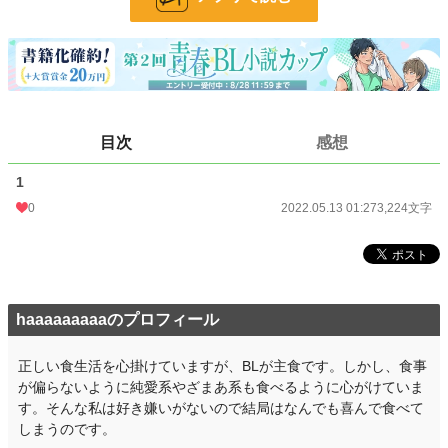
24h.ポイント
0 pt
文字数
3,224
更新日時
2022.05.13 01:27
初回公開日時
2022.05.13 01:27
目次
感想
週間ポイント
0 pt (228,634 位)
1
月間ポイント
70 pt (73,336 位)
0
2022.05.13 01:27
3,224文字
年間ポイント
924 pt (86,543 位)
累計ポイント
9,607 pt (98,300 位)
haaaaaaaaaのプロフィール
正しい食生活を心掛けていますが、BLが主食です。しかし、食事
が偏らないように純愛系やざまあ系も食べるように心がけていま
す。そんな私は好き嫌いがないので結局はなんでも喜んで食べて
しまうのです。