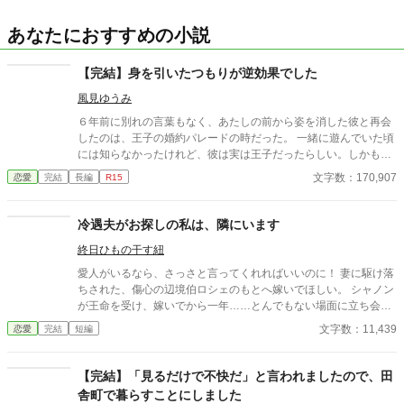
あなたにおすすめの小説
【完結】身を引いたつもりが逆効果でした
風見ゆうみ
６年前に別れの言葉もなく、あたしの前から姿を消した彼と再会
したのは、王子の婚約パレードの時だった。 一緒に遊んでいた頃
には知らなかったけれど、彼は実は王子だったらしい。しかもあ
たしの親友と彼の弟も幼い頃に将来の約束をしていたよう
文字数：170,907
恋愛
完結
長編
R15
で・・・・・。 平民と王族ではつりあわない、そう思い、身を引
こうとしたのだけど、なぜか逃してくれません！ というか、婚約
者にされそうです！
冷遇夫がお探しの私は、隣にいます
終日ひもの干す紐
愛人がいるなら、さっさと言ってくれればいいのに！ 妻に駆け落
ちされた、傷心の辺境伯ロシェのもとへ嫁いでほしい。 シャノン
が王命を受け、嫁いでから一年……とんでもない場面に立ち会っ
てしまう。 「サフィール……またそんなふうに僕を見つめて、か
文字数：11,439
恋愛
完結
短編
わいいね」 シャノンには冷たいの夫の、甘ったるい囁き。 扉の向
こうの、不貞行為。 これまでの我慢も苦労も全て無駄になり、
沸々と湧き上がる怒りを、ロシェの愛猫『アンブル』に愚痴っ
【完結】「見るだけで不快だ」と言われましたので、田
た。 まさかそれが、こんなことになるなんて！ 目が覚めると『ア
舎町で暮らすことにしました
ンブル』になっていたシャノン。 猫の姿に向けられる夫からの愛