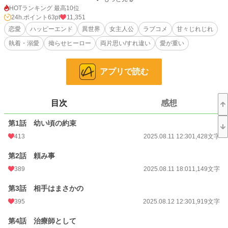
HOTランキング 最高10位
三年間続いていた戦争が終わり、シルヴァードが王国を勝利に導いた英雄とし
24h.ポイント
63pt
11,351
て帰ってきた。彼の隣には、聖女の姿が。彼は自分との約束をとっくに忘れてい
恋愛
ハッピーエンド
異世界
女主人公
ラブコメ
甘々じれじれ
るだろうと、セレフィアはその場を離れた。
執着・溺愛
拗らせヒーロー
両片思い/すれ違い
愛が重い
しかし治療師として働いているセレフィアは、彼の後遺症治療のために彼と対
面することになる。余計なことは言わず、ただ彼の治療をすることだけを考えて
アプリで読む
いた。が、やけに彼との距離が近い。
それどころか、シルヴァードはセレフィアに甘く迫ってくる。これは治療者に
対する依存に違いないのだが……。
目次
感想
「シルフィード様。全てをおひとりで抱え込もうとなさらないでください。わた
しが、傍にいます」
第1話 幼い頃の約束
「お願い、セレフィア。……君が傍にいてくれたら、僕はまともでいられる」
413
2025.08.11 12:30
1,428文字
※糖度高め、勘違いが激しめ、主人公は鈍感です。ヒーローがとにかく拗れてい
ます。苦手な方はご注意ください。
第2話 頼み事
※『小説家になろう』様『カクヨム』様にも投稿しています。
389
2025.08.11 18:01
1,149文字
小説
13,856 位 / 228,704 件
第3話 相手はまさかの
395
2025.08.12 12:30
1,919文字
恋愛
6,114 位 / 66,347 件
第4話 治療師として
お気に入り
1,224