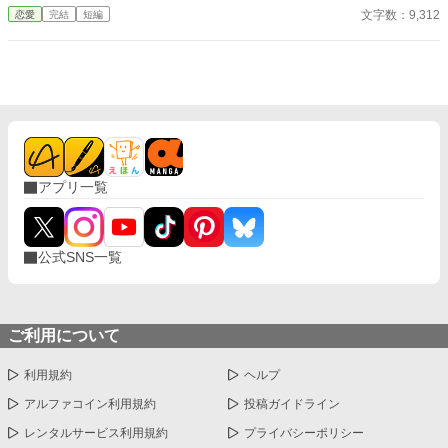
が、ついにそんな生活が終わるときが来る。 聖女が現れたの
文字数：9,312
恋愛
完結
短編
だ。そして、さらにショックなことに、自分が乙女ゲームの世界
に転生していてそこで悪役令嬢だったことを思い出す。 王太子
殿下に嫌われたくはないキャロラインは、王太子殿下の前から姿
を消すことにした。そんなお話です。 ちょっと切ないお話で
す。
アプリ一覧
公式SNS一覧
ご利用について
利用規約
ヘルプ
アルファコイン利用規約
投稿ガイドライン
レンタルサービス利用規約
プライバシーポリシー