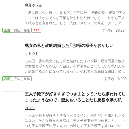
情。 夫ロシェの“本当の姿”を垣間見たシャノンは……？ ＊ ＊
風見ゆうみ
＊ 他のサイトにも投稿しています。
「君は顔も心も醜い。見るだけで不快だ」 初夜の晩、寝室でアメ
リシアは夫からそんな言葉を吐かれただけでなく、これから三人
で眠ると宣言された。もう一人はアメリシアの親友、クージアだ
った。 アメリシアが夫のモレイブと婚約したのは七年前。親友と
文字数：86,934
恋愛
完結
短編
R15
出会ったのは十年前。 十年の友情は、結婚式を挙げた当日に失わ
れた。 そして、次の日に聞かされたのは両親の訃報。 アメリシア
は、どんなに辛くても両親の分も生きて幸せになると決め、そん
醜女の私と政略結婚した旦那様の様子がおかしい
なに自分のことを見たくないのなら、モレイブと離婚し、彼と絶
サトウミ
対に会うことのない田舎町で暮らしていくことにした。 離婚届を
置いて去ったアメリシアは、田舎町で苦労しながらも、幸せを見
この国一番の醜女である私と結婚したイバン様。眉目秀麗で数多
つけていくのだが、モレイブはあんなことを言っておきながら
の女性と浮き名を流した彼は、不祥事を起こしたせいで私なんか
も、アメリシアと離婚する気はなく――。
と結婚することになってしまった。それでも真面目な彼は、必死
に私を愛そうと努力してくださる。 ──無駄な努力だ。 こんな色
文字数：6,900
恋愛
完結
短編
白で目と胸の大きい女を、愛せるはずがない。
王太子殿下が好きすぎてつきまとっていたら嫌われてし
まったようなので、聖女もいることだし悪役令嬢の私は
退散することにしました。
みゅー
王太子殿下が好きすぎるキャロライン。好きだけど嫌われたく
はない。そんな彼女の日課は、王太子殿下を見つめること。 い
つも王太子殿下の行く先々に出没して王太子殿下を見つめていた