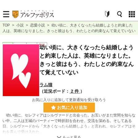
TOP
>
小説
>
恋愛小説
>
幼い頃に、大きくなったら結婚しようと約束した
人は、英雄になりました。きっと彼はもう、わたしとの約束なんて覚えていない
恋愛
連載中
長編
R15
幼い頃に、大きくなったら結婚しよう
と約束した人は、英雄になりました。
きっと彼はもう、わたしとの約束なん
て覚えていない
ラム猫
（近況ボード：
2 件
）
お気に入りに追加して更新通知を受け取ろう
お気に入り追加
幼い頃に、セレフィアはシルヴァードと出会った。お互いがまだ世間を知らな
い中、二人は王城のパーティーで時折顔を合わせ、交流を深める。そしてある
日、シルヴァードから「大きくなったら結婚しよう」と言われ、セレフィアはそ
れを喜んで受け入れた。
その後、十年以上彼と再会することはなかった。