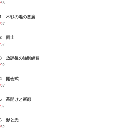
66
11 不戦の地の悪魔
67
12 同士
67
13 放課後の強制練習
92
14 開会式
67
15 幕開けと新顔
87
16 影と光
82