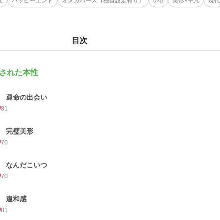
L
ハッピーエンド
オメガバース（独自設定有り）
α×β
美形×平凡
現代
目次
された本性
1 運命の出会い
81
2 完璧美形
70
3 なんだこいつ
70
4 違和感
81