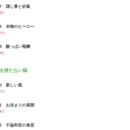
17 隠し事と砂嵐
67
18 本物のヒーロー
72
19 酸っぱい報酬
62
を持たない狼
20 新しい風
72
21 お決まりの展開
67
22 不協和音の食堂