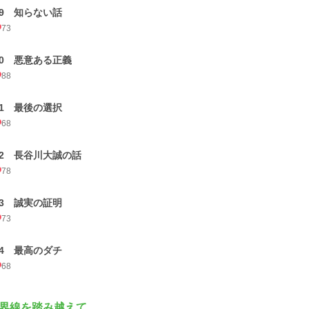
29 知らない話
73
30 悪意ある正義
88
31 最後の選択
68
32 長谷川大誠の話
78
33 誠実の証明
73
34 最高のダチ
68
界線を踏み越えて