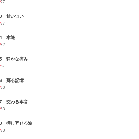
77
23 甘い匂い
77
24 本能
82
25 静かな痛み
87
26 蘇る記憶
83
27 交わる本音
63
28 押し寄せる波
73