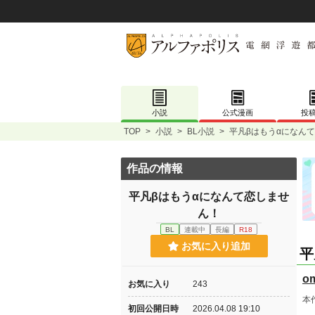
小説
公式漫画
投
TOP
>
小説
>
BL小説
>
平凡βはもうαになん
作品の情報
平凡βはもうαになんて恋しませ
ん！
BL
連載中
長編
R18
お気に入り追加
平
om
お気に入り
243
本
初回公開日時
2026.04.08 19:10