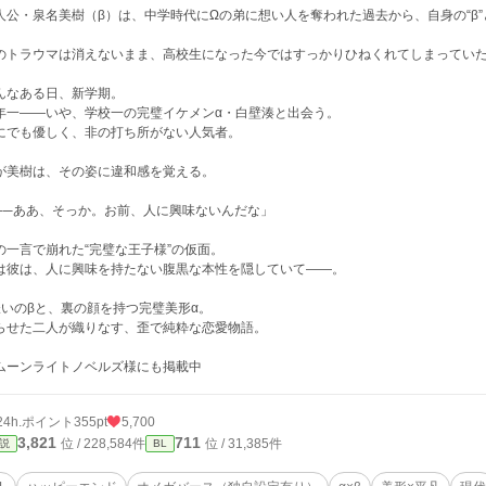
人公・泉名美樹（β）は、中学時代にΩの弟に想い人を奪われた過去から、自身の“β
。
のトラウマは消えないまま、高校生になった今ではすっかりひねくれてしまってい
んなある日、新学期。
年一——いや、学校一の完璧イケメンα・白壁湊と出会う。
にでも優しく、非の打ち所がない人気者。
が美樹は、その姿に違和感を覚える。
──ああ、そっか。お前、人に興味ないんだな」
の一言で崩れた“完璧な王子様”の仮面。
は彼は、人に興味を持たない腹黒な本性を隠していて――。
嫌いのβと、裏の顔を持つ完璧美形α。
らせた二人が織りなす、歪で純粋な恋愛物語。
ムーンライトノベルズ様にも掲載中
24h.ポイント
355pt
5,700
3,821
711
位 / 228,584件
位 / 31,385件
説
BL