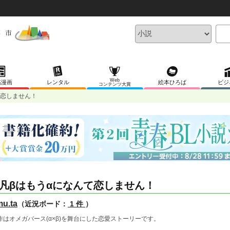
Web
稿漫画
レンタル
絵本ひろば
ビジ
コンテンツ大賞
て恋しません！
凡βはもうαになんて恋しません！
u.ta
（近況ボード：
1 件
）
作はオメガバース(α×β)を舞台にした恋愛ストーリーです。