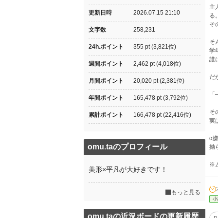
主
更新日時
2026.07.15 21:10
る
そ
文字数
258,231
そ
24h.ポイント
355 pt (3,821位)
学
誰
週間ポイント
2,462 pt (4,018位)
だ
月間ポイント
20,020 pt (2,381位)
「
年間ポイント
165,478 pt (3,792位)
そ
累計ポイント
166,478 pt (22,416位)
実
α
omu.taのプロフィール
拗
※
美形×平凡が大好きです！
もっと見る
小
omu.taの近況ボードの更新履歴