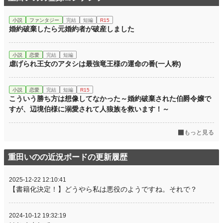
小説
ファンタジー
完結
短編
R15
婚約破棄したら元婚約者が破産しました
小説
恋愛
完結
短編
虐げられ王女のアタシは最強竜王様の運命の番(一人称)
小説
恋愛
完結
短編
R15
こういう勝ち方は想像してなかった～婚約破棄された伯爵令嬢で
すが、辺境伯様に溺愛されて人狼族を救います！～
もっと見る
重田いのの近況ボードの更新履歴
2025-12-22 12:10:41
【書籍化決定！】どうやら私は悪役のようですね。それで？
2024-10-12 19:32:19