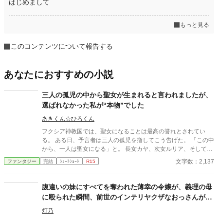
はじめまして
もっと見る
このコンテンツについて報告する
あなたにおすすめの小説
三人の孤児の中から聖女が生まれると言われましたが、
選ばれなかった私が“本物”でした
あきくん☆ひろくん
フクシア神教国では、聖女になることは最高の誉れとされてい
る。 ある日、予言者は三人の孤児を指してこう告げた。 「この中
から、一人は聖女になる」と。 長女カヤ、次女ルリア、そして三
女ケイト。 社交的で人望のある姉たちは「聖女候補」として周囲
文字数：2,137
ファンタジー
完結
ｼｮｰﾄｼｮｰﾄ
R15
に期待され、取り巻きに囲まれていた。 一方でケイトは、静かで
目立たず、「何にもなれない」と言われる存在。 ――だが。 王族
が倒れ、教会の治癒でも救えない絶望の中。 誰にも期待されてい
腹違いの妹にすべてを奪われた薄幸の令嬢が、義理の母
なかった少女が、ただ「助かってほしい」と願った瞬間――奇跡
に殴られた瞬間、前世のインテリヤクザなおっさんがぶ
は起きた。 その日、教会は“本物”を見つける。 そして少女は、ま
ちギレた場合。
だその意味も知らないまま、聖女として迎えられることになる。
灯乃