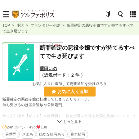
TOP
>
小説
>
ファンタジー小説
>
断罪確定の悪役令嬢ですが持てるすべて
で生き延びます
ファンタジー
完結
ｼｮｰﾄｼｮｰﾄ
R15
断罪確定の悪役令嬢ですが持てるすべ
てで生き延びます
重田いの
（近況ボード：
2 件
）
お気に入りに追加して更新通知を受け取ろう
お気に入り追加
断罪確定の悪役令嬢に転生してしまったリリアーナ。
待ち受けるのは国外追放や公開処刑。
持てる知識と【ギフト】を総動員し、彼女が選んだ最も確実な生存ルートは、す
べての元凶を先に排除すること！
24h.ポイント
49pt
138
ちなみに生き延びた結果は、王太子の犬だわん。
異世界
ざまあ
残酷な描写あり
暴力描写