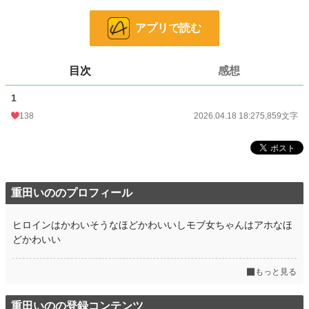
小説
16,142 位 / 228,788 件
アプリで読む
ファンタジー
2,814 位 / 53,314 件
お気に入り
24
目次
感想
24h.ポイント
49 pt
1
文字数
5,859
138
2026.04.18 18:27
5,859文字
更新日時
2026.04.18 18:27
初回公開日時
2026.04.18 18:27
初回完結日時
2026.04.18 18:27
重田いののプロフィール
週間ポイント
317 pt (19,284 位)
ヒロインはかわいそうなほどかわいいしモブ女ちゃんはアホなほ
月間ポイント
1,250 pt (21,243 位)
どかわいい
年間ポイント
9,582 pt (32,139 位)
もっと見る
累計ポイント
9,793 pt (97,598 位)
重田いのの登録コンテンツ