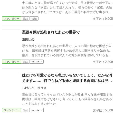
これは、誰にも選ばれなかった少女が、神に選ばれるまでの物
十二歳のときに母が病で亡くなった途端、父は後妻と一歳年下の
語。
妹を新たな『家族』として迎え入れた。 彼らの築く『家族』の輪
から弾き出されたアニエスは、ある日義母の私室に呼び出され―
―。 タイトル通りのおっさんコメディーです。
文字数：9,905
ファンタジー
完結
短編
悪役令嬢が処刑されたあとの世界で
重田いの
悪役令嬢が処刑されたあとの世界で、人々の間に静かな困惑が広
がる。 魔術師は事態を把握するため使用人に聞き取りを始める。
案外、普段踏まれている側の人々の方が真実を理解しているもの
である。
文字数：2,809
ファンタジー
完結
ｼｮｰﾄｼｮｰﾄ
妹だけを可愛がるなら私はいらないでしょう。だから消
えます……。何でもねだる妹と溺愛する両親に私は見切
りをつける。
しげむろ ゆうき
誕生日に買ってもらったドレスを欲しがる妹 そんな妹を溺愛する
両親は、笑顔であげなさいと言ってくる もう限界がきた私はある
ことを決心するのだった
文字数：5,500
ファンタジー
完結
ｼｮｰﾄｼｮｰﾄ