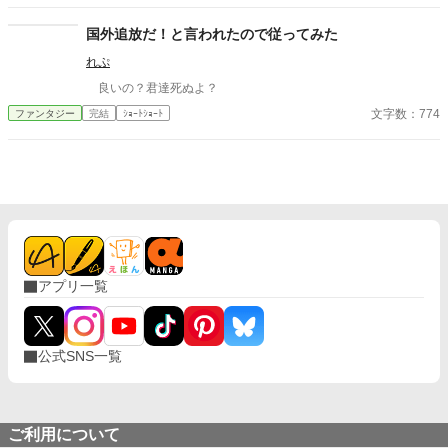
国外追放だ！と言われたので従ってみた
れぷ
良いの？君達死ぬよ？
文字数：774
ファンタジー
完結
ｼｮｰﾄｼｮｰﾄ
アプリ一覧
公式SNS一覧
ご利用について