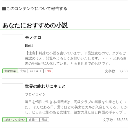
このコンテンツについて報告する
あなたにおすすめの小説
モノクロ
𝐄𝐢𝐜𝐡𝐢
【注意】特殊な小説を書いています。下品注意なので、タグをご
確認のうえ、閲覧をよろしくお願いいたします。・・・ とある白
黒の生物が獣人化している、とある世界でのお話です。
文字数：3,733
大衆娯楽
完結
ｼｮｰﾄｼｮｰﾄ
R15
世界の終わりにキミと
フロイライン
毎日を惰性で生きる桐野渚は、高級クラブの黒服を生業としてい
た。 そんなある日、驚くほどの美女ヒカルが入店してくる。 しか
し、ヒカルは影のある女性で、彼女の見た目と内面のギャップ
に、いつしか桐野は惹かれていくが…
文字数：66,338
ｴｯｾｲ・ﾉﾝﾌｨｸｼｮﾝ
連載中
長編