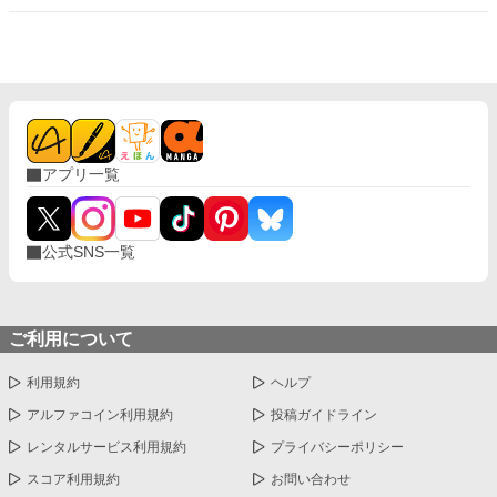
仕事帰り、ふたりで過ごす時間が増えていき――そして気づけば
紗夜の部屋でご飯をご馳走になるほど親密に。 優しくて穏やかで
――その色気に触れるたび、翔太の心は揺れていく。 大人の女性
と大学生、甘くちょっぴり刺激的な同居生活（？）がはじまる。
アプリ一覧
公式SNS一覧
ご利用について
利用規約
ヘルプ
アルファコイン利用規約
投稿ガイドライン
レンタルサービス利用規約
プライバシーポリシー
スコア利用規約
お問い合わせ