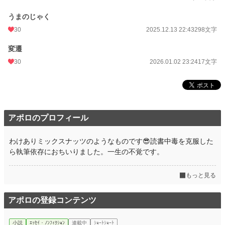
うまのじゃく
30
2025.12.13 22:43
298文字
変遷
30
2026.01.02 23:24
17文字
アポロのプロフィール
わけありミックスナッツのようなものです😎読書中毒を克服した
ら執筆依存におちいりました。一生の不覚です。
もっと見る
アポロの登録コンテンツ
小説
ｴｯｾｲ・ﾉﾝﾌｨｸｼｮﾝ
連載中
ｼｮｰﾄｼｮｰﾄ