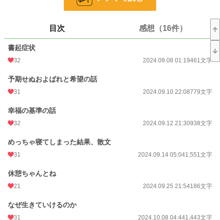
文字数
21,049
目次
感想（16件）
更新日時
2026.01.02 23:24
書起症状
初回公開日時
2024.09.08 01:19
32
2024.09.08 01:19
461文字
初回完結日時
2026.01.02 23:25
予期せぬおよばれと希望の話
週間ポイント
0 pt (228,635 位)
31
2024.09.10 22:08
779文字
月間ポイント
35 pt (89,285 位)
幸福の基準の話
年間ポイント
9,686 pt (31,915 位)
32
2024.09.12 21:30
938文字
累計ポイント
34,544 pt (54,164 位)
めっちゃ寝てしまった結果、散文
31
2024.09.14 05:04
1,551文字
休憩ちゃんとね
21
2024.09.25 21:54
186文字
なぜ生きていけるのか
31
2024.10.08 04:44
1,443文字