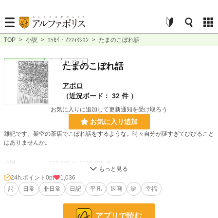
TOP
>
小説
>
ｴｯｾｲ・ﾉﾝﾌｨｸｼｮﾝ
>
たまのこぼれ話
ｴｯｾｲ・ﾉﾝﾌｨｸｼｮﾝ
完結
ｼｮｰﾄｼｮｰﾄ
たまのこぼれ話
アポロ
（近況ボード：
32 件
）
お気に入りに追加して更新通知を受け取ろう
お気に入り追加
雑記です。架空の茶店でこぼれ話をするような。時々自分が謎すぎてびびること
はありませんか。
小説
228,635 位 / 228,635 件
24h.ポイント
0pt
1,036
ｴｯｾｲ・ﾉﾝﾌｨｸｼｮﾝ
8,862 位 / 8,862 件
詩
日常
非日常
日記
平凡
退廃
謎
幸福
お気に入り
4
24h.ポイント
0 pt
アプリで読む