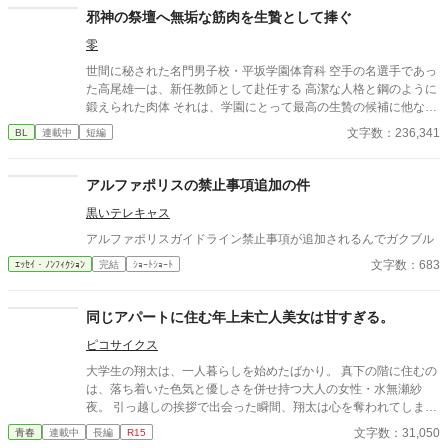
邪神の祭壇へ無垢な筋肉を生贄として捧ぐ
零
世間に秘された名門男子校・平坂学園体育科 空手の名選手であっ
た高尾雄一は、新任教師として赴任する 高潔な人格と鋼のように
鍛えられた肉体 それは、学園にとって最高の生贄の候補に他なら
なかった 至高の筋肉を持つ、精神を削られ意志をなくした青年を
文字数：236,341
BL
連載中
短編
太古の神に捧げるため、“水”、“風”、“土”の信奉者達が暗躍する 意
志をなくし筋肉の操り人形と化した“デク” 消える教師 山奥の男子
校で繰り広げられるダークファンタジー
アルファポリスの禁止事項追加の件
黒いテレキャス
アルファポリスガイドライン禁止事項が追加されるんでガクブル
文字数：683
ｴｯｾｲ・ﾉﾝﾌｨｸｼｮﾝ
完結
ｼｮｰﾄｼｮｰﾄ
同じアパートに住む年上未亡人美女は甘すぎる。
ピコサイクス
大学生の翔太は、一人暮らしを始めたばかり。 真下の階に住むの
は、落ち着いた色気と優しさを併せ持つ大人の女性・水無瀬紗
夜。 引っ越しの挨拶で出会った瞬間、翔太は心を奪われてしま
う。 偶然にもアルバイト先のスーパーで再会した彼女は、翔太を
文字数：31,050
青春
連載中
長編
R15
すぐに採用し、温かく仕事を教えてくれる存在だった。 ある日の