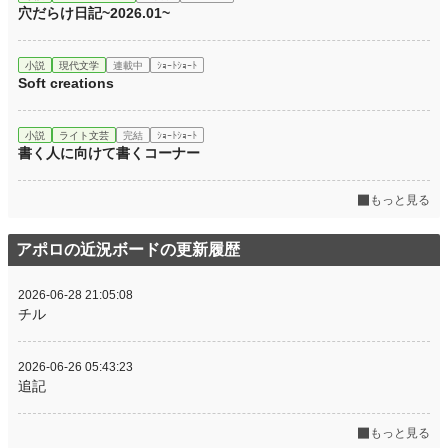
穴だらけ日記~2026.01~
小説
現代文学
連載中
ｼｮｰﾄｼｮｰﾄ
Soft creations
小説
ライト文芸
完結
ｼｮｰﾄｼｮｰﾄ
書く人に向けて書くコーナー
もっと見る
アポロの近況ボードの更新履歴
2026-06-28 21:05:08
チル
2026-06-26 05:43:23
追記
もっと見る