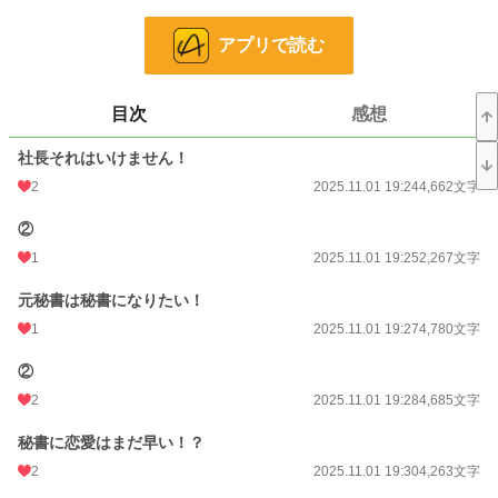
で、罰ゲームで告白してきた黄瀬薫（きせかおる）がいた。
しかも黄瀬薫は若き社長になっており、その黄瀬社長の秘書に紗凪は再就職する
アプリで読む
ことになった。
お互いの過去は触れず、ビジネスライクに勤める紗凪だが、黄瀬社長は紗凪を忘
目次
感想
れてないようで！？
社長それはいけません！
社長×秘書×お仕事も頑張る✨
溺愛じれじれ物語りです！
2
2025.11.01 19:24
4,662文字
小説
24,971 位 / 228,589 件
②
1
2025.11.01 19:25
2,267文字
恋愛
10,836 位 / 66,316 件
元秘書は秘書になりたい！
お気に入り
50
1
2025.11.01 19:27
4,780文字
24h.ポイント
21 pt
②
文字数
108,793
2
2025.11.01 19:28
4,685文字
更新日時
2025.11.01 20:08
秘書に恋愛はまだ早い！？
初回公開日時
2025.11.01 19:24
2
2025.11.01 19:30
4,263文字