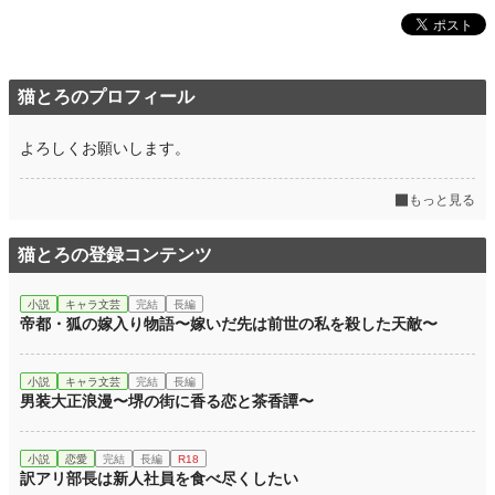
猫とろのプロフィール
よろしくお願いします。
もっと見る
猫とろの登録コンテンツ
小説
キャラ文芸
完結
長編
帝都・狐の嫁入り物語〜嫁いだ先は前世の私を殺した天敵〜
小説
キャラ文芸
完結
長編
男装大正浪漫〜堺の街に香る恋と茶香譚〜
小説
恋愛
完結
長編
R18
訳アリ部長は新人社員を食べ尽くしたい