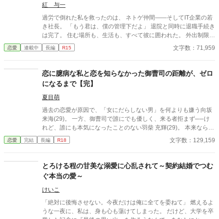
紅 与一
過労で倒れた私を救ったのは、 ネトゲ仲間――そしてIT企業の若
き社長。 「もう君は、僕の管理下だよ」 退院と同時に退職手続き
は完了。 住む場所も、生活も、すべて彼に囲われた。 外出制限、
健康管理、過保護な独占欲。 甘くて危険な“保護生活”の中で、 私
文字数：71,959
恋愛
連載中
長編
R15
は少しずつ彼に心を奪われていく――。 元社畜OL×執着気味の溺
愛社長 囲い込み同棲ラブストーリー。
恋に臆病な私と恋を知らなかった御曹司の距離が、ゼロ
になるまで【完】
夏目萌
過去の恋愛が原因で、「女にだらしない男」を何よりも嫌う向坂
来海(29)。 一方、御曹司で誰にでも優しく、来る者拒まず──け
れど、誰にも本気になったことのない羽柴 充輝(29)。 本来なら交
わるはずのなかった二人は、ある出来事をきっかけに関わるよう
文字数：129,159
恋愛
完結
長編
R18
になる。 他の女性とは違い媚びることも期待することもない来海
の態度に、充輝は次第に強く惹かれていく。 「誰にも本気になら
ない」はずだった彼の、一途すぎる想いに触れ、恋を信じること
とろける程の甘美な溺愛に心乱されて～契約結婚でつむ
を避けてきた来海の心は少しずつ揺らぎ始めていき――。 不器用
ぐ本当の愛～
で焦れったくて、簡単には進まない二人の恋の行方は……。 他サ
イト様にも掲載中
けいこ
「絶対に後悔させない。今夜だけは俺に全てを委ねて」 燃えるよ
うな一夜に、私は、身も心も蕩けてしまった。 だけど、大学を卒