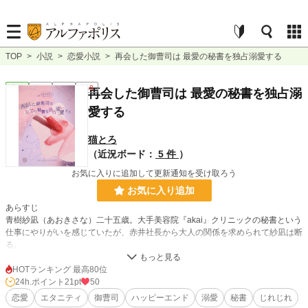
TOP
>
小説
>
恋愛小説
>
再会した御曹司は 最愛の秘書を独占溺愛する
恋愛
完結
長編
R18
再会した御曹司は 最愛の秘書を独占溺
愛する
猫とろ
（近況ボード：
5 件
）
お気に入りに追加して更新通知を受け取ろう
お気に入り追加
あらすじ
青樹紗凪（あおきさな）二十五歳。大手美容院『akai』クリニックの秘書という
仕事にやりがいを感じていたが、赤井社長から大人の関係を求められて紗凪は断
る。
しかしあらぬ噂を立てられ『akai』を退社。
次の仕事を探すものの、うまく行かず悩む日々。
HOTランキング 最高80位
そんなとき。知り合いのお爺さんから秘書の仕事を紹介され、二つ返事で飛びつ
24h.ポイント
21pt
50
く紗凪。
恋愛
エタニティ
御曹司
ハッピーエンド
溺愛
秘書
じれじれ
その仕事場なんと大手老舗化粧品会社『キセイ堂』 しかもかつて紗凪の同級生