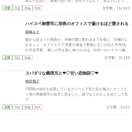
業した記念に『最後の思い出』を作ろうなんて、あなたにとっ
て、相手は誰でも良かったんだよね？ 私には、大好きな人との最
文字数：112,913
恋愛
完結
長編
R18
初で最後の一夜だったのに… そして、あなたは海の向こうへと旅
立った。 それから3年の時が過ぎ、私は再びあなたに出会う。 忘
れたくても忘れられなかった人と。 持ちかけられた契約結婚に戸
ハイスペ御曹司に深夜のオフィスで蕩けるほど愛される
惑いながらも、私はあなたにどんどん甘やかされてゆく… 姉や友
猫塚ルイ
人とぶつかりながらも、本当の愛がどこにあるのかを見つけたい
と願う。 自分に全く自信の無いこんな私にも、幸せは待っていて
嘘から始まった関係が、本物の愛に変わるまでを描く、至極のじ
くれますか？ ホテル リベルテ 鳳条グループ 御曹司 鳳条 龍聖 25
れキュン・オフィスラブ 実家の借金で窮地に立たされた平凡OL
歳 × 外車販売「AYAI」受付 桜木 琴音 25歳
の天音琴葉。 救いの手を差し伸べたのは、社内一のハイスペ御曹
司・一ノ瀬涼だった。 彼の条件は「一年の契約結婚」 会社では厳
文字数：16,115
恋愛
完結
短編
格な上司と部下を演じる二人だが、家では涼の甘すぎる独占欲が
炸裂！ 「これは演技？」と戸惑う琴葉を、彼は逃がさない。
スパダリな義理兄と❤︎♡甘い恋物語♡❤︎
鳴宮鶉子
IT関係の会社を起業しているエリートで見た目も極上にカッコイ
イ母の再婚相手の息子に恋をした。妹でなくわたしを女として見
て
文字数：9,221
恋愛
完結
短編
R18