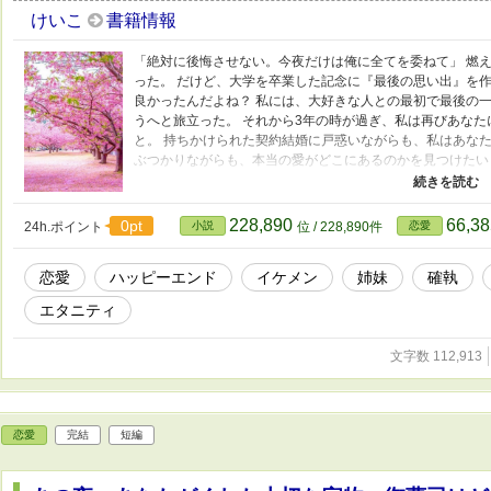
けいこ
書籍情報
「絶対に後悔させない。今夜だけは俺に全てを委ねて」 燃
った。 だけど、大学を卒業した記念に『最後の思い出』を
良かったんだよね？ 私には、大好きな人との最初で最後の一
うへと旅立った。 それから3年の時が過ぎ、私は再びあなた
と。 持ちかけられた契約結婚に戸惑いながらも、私はあなた
ぶつかりながらも、本当の愛がどこにあるのかを見つけたい
も、幸せは待っていてくれますか？ ホテル リベルテ 鳳条グルー
「AYAI」受付 桜木 琴音 25歳
228,890
66,3
0pt
24h.ポイント
小説
位 / 228,890件
恋愛
恋愛
ハッピーエンド
イケメン
姉妹
確執
エタニティ
文字数 112,913
恋愛
完結
短編