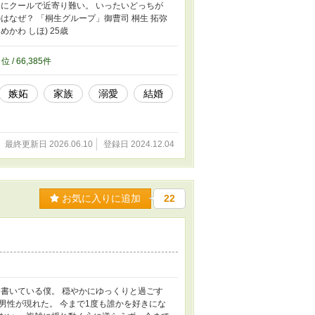
にクールで近寄り難い。 いったいどっちが
はなぜ？ 「桐生グループ」御曹司 桐生 拓弥
めかわ しほ) 25歳
4
位 / 66,385件
嫉妬
家族
溺愛
結婚
最終更新日 2026.06.10
登録日 2024.12.04
お気に入りに追加
22
書いている僕。 穏やかにゆっくりと過ごす
男性が現れた。 今まで1度も誰かを好きにな