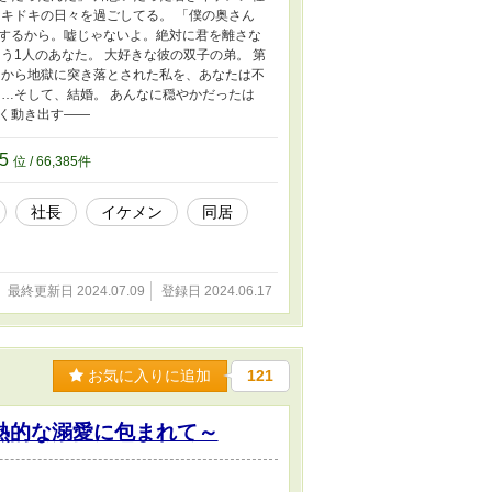
キドキの日々を過ごしてる。 「僕の奥さん
するから。嘘じゃないよ。絶対に君を離さな
う1人のあなた。 大好きな彼の双子の弟。 第
国から地獄に突き落とされた私を、あなたは不
…そして、結婚。 あんなに穏やかだったは
く動き出す――
85
位 / 66,385件
社長
イケメン
同居
最終更新日 2024.07.09
登録日 2024.06.17
お気に入りに追加
121
熱的な溺愛に包まれて～