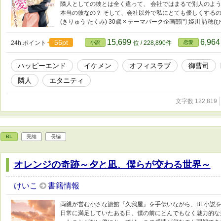
隣人としての彼とは全く違って、 会社ではまるで別人のよう
本当の彼なの？ そして、会社以外で私にとても優しくするの
(きりゅう たくみ) 30歳 × テーマパーク企画部門 姫川 詩穂(ひ
15,699
6,96
56pt
24h.ポイント
小説
位 / 228,890件
恋愛
ハッピーエンド
イケメン
オフィスラブ
御曹司
隣人
エタニティ
文字数 122,819
BL
完結
長編
オレンジの奇跡～夕と凪、僕らが交わる世界～
けいこ
書籍情報
両親が営む小さな旅館『久我屋』を手伝いながら、BL小説を
日常に満足していたある日、僕の前にとんでもなく魅力的な