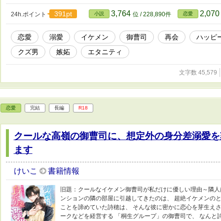
3,764
2,07
391pt
24h.ポイント
小説
位 / 228,890件
恋愛
恋愛
溺愛
イケメン
御曹司
再会
ハッピ
クズ男
嫉妬
エタニティ
文字数 45,579
恋愛
完結
長編
R18
クールな高嶺の御曹司に、想定外の身分差溺愛を
ます
けいこ
書籍情報
旧題：クールなイケメン御曹司が私だけに優しい理由～隣人
ンションの隣の部屋に引越してきたのは、 超絶イケメンのと
ことを諦めていた詩穂は、 そんな彼に密かに恋心を芽生えさ
ークなどを経営する 「桐生グループ」の御曹司で、 なんと