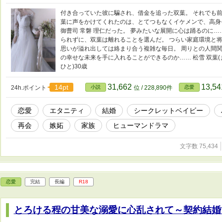
付き合っていた彼に騙され、借金を追った双葉。 それでも前
葉に声をかけてくれたのは、とてつもなくイケメンで、高身
御曹司 常磐 理仁だった。 夢みたいな展開に心は踊るのに
られずに、双葉は離れることを選んだ。 つらい家庭環境と将
思いが溢れ出しては絡まり合う複雑な毎日。 周りとの人間
の幸せな未来を手に入れることができるのか…… 松雪 双葉(まつゆき
ひと)30歳
31,662
13,5
14pt
24h.ポイント
小説
位 / 228,890件
恋愛
恋愛
エタニティ
結婚
シークレットベイビー
再会
嫉妬
家族
ヒューマンドラマ
文字数 75,434
恋愛
完結
長編
R18
とろける程の甘美な溺愛に心乱されて～契約結婚