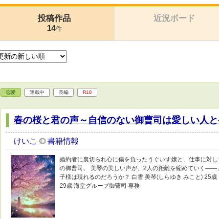
投稿作品
近況ボード
14
件
恋愛
連載中
長編
R18
春の桜と君の声～自信のない御曹司は愛しい人と
けいこ
書籍情報
婚約者に裏切られ心に傷を負ったうぐいす嬢と、仕事に対し
の御曹司。 美琴の美しい声が、2人の距離を縮めていく――
子様は現れるのだろうか？ 白雪 美琴(しらゆき みこと) 25歳 
29歳 海堂グループ御曹司 専務