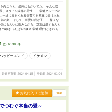
を向こうと、必死にもがいてた。 そんな双
長、スタイル抜群の男性―― 常磐グループの
…… 一途に愛をくれる御曹司を素直に受け入れ
来の夢。 そして、可愛い我が子―― 様々な
関係にも大いに悩みながら、双葉は愛する人と
 ふたば)26歳 ‪✕‬ 常磐 理仁(ときわ り
41
位 / 66,385件
ハッピーエンド
イケメン
最終更新日 2024.04.15
登録日 2024.01.04
お気に入りに追加
168
でつむぐ本当の愛～