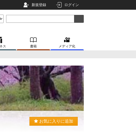
新規登録
ログイン
ネス
書籍
メディア化
お気に入りに追加