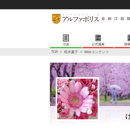
小説
公式漫画
投
TOP
>
桜木慶子
>
Webコンテンツ