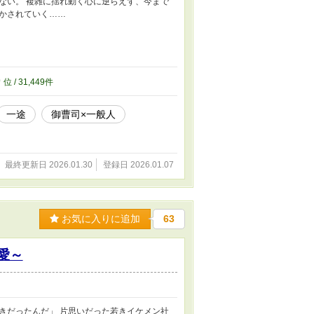
ない。 複雑に揺れ動く心に逆らえず、今まで
かされていく……
9
位 / 31,449件
一途
御曹司×一般人
最終更新日 2026.01.30
登録日 2026.01.07
お気に入りに追加
63
愛～
きだったんだ」 片思いだった若きイケメン社