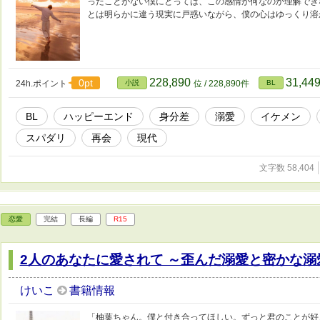
ったことがない僕にとっては、この感情が何なのか理解でき
とは明らかに違う現実に戸惑いながら、僕の心はゆっくり溶
228,890
31,44
0pt
24h.ポイント
小説
位 / 228,890件
BL
BL
ハッピーエンド
身分差
溺愛
イケメン
スパダリ
再会
現代
文字数 58,404
恋愛
完結
長編
R15
2人のあなたに愛されて ～歪んだ溺愛と密かな溺
けいこ
書籍情報
「柚葉ちゃん。僕と付き合ってほしい。ずっと君のことが好