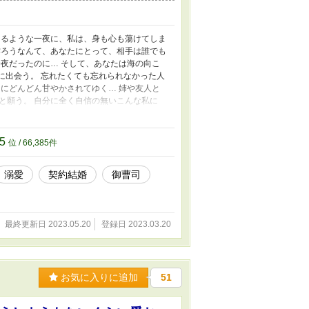
えるような一夜に、私は、身も心も蕩けてしま
作ろうなんて、あなたにとって、相手は誰でも
夜だったのに… そして、あなたは海の向こ
に出会う。 忘れたくても忘れられなかった人
にどんどん甘やかされてゆく… 姉や友人と
と願う。 自分に全く自信の無いこんな私に
プ 御曹司 鳳条 龍聖 25歳 × 外車販売
85
位 / 66,385件
溺愛
契約結婚
御曹司
最終更新日 2023.05.20
登録日 2023.03.20
お気に入りに追加
51