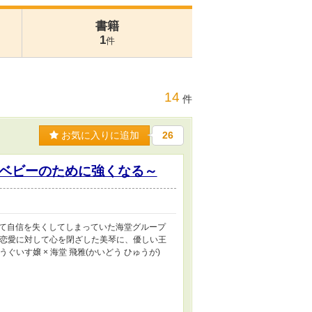
書籍
1
件
14
件
お気に入りに追加
26
ベビーのために強くなる～
て自信を失くしてしまっていた海堂グループ
 恋愛に対して心を閉ざした美琴に、優しい王
うぐいす嬢 × 海堂 飛雅(かいどう ひゅうが)