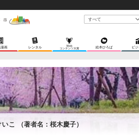
Web
稿漫画
レンタル
絵本ひろば
ビジ
コンテンツ大賞
けいこ （著者名：桜木慶子）