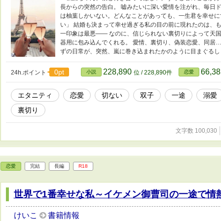
長からの突然の告白。 嘘みたいに深い愛情を注がれ、毎日ド
は柚葉しかいない。どんなことがあっても、一生君を幸せに
い」 結婚も決まって幸せ過ぎる私の目の前に現れたのは、も
一印象は最悪―― なのに、信じられない裏切りによって天
器用に包み込んでくれる。 愛情、裏切り、偽装恋愛、同居…
ずの日常が、突然、嵐に巻き込まれたかのように目まぐるし
228,890
66,3
0pt
24h.ポイント
小説
位 / 228,890件
恋愛
エタニティ
恋愛
切ない
双子
一途
溺愛
裏切り
文字数 100,030
恋愛
完結
長編
R18
世界で1番幸せな私～イケメン御曹司の一途で情
けいこ
書籍情報