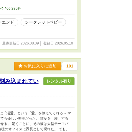
0
位 / 66,385件
ーエンド
シークレットベビー
最終更新日 2026.08.09
登録日 2026.05.10
お気に入りに追加
101
刻み込まれてい
レンタル有り
は「溺愛」という「愛」を教えてくれる～ マ
ても優しい男性だった。 誰かを「愛」する
せる。 驚くことに、その彼は大型テーマパ
詩穂のオフィスに課長として現れた。 でも、