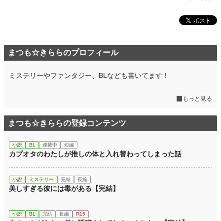
まつも☆きららのプロフィール
ミステリーやファンタジー、BLなども書いてます！
もっと見る
まつも☆きららの登録コンテンツ
小説
BL
連載中
短編
カプオタのわたしが推しの体と入れ替わってしまった話
小説
ミステリー
完結
長編
美しすぎる彼には毒がある【完結】
小説
BL
完結
長編
R15