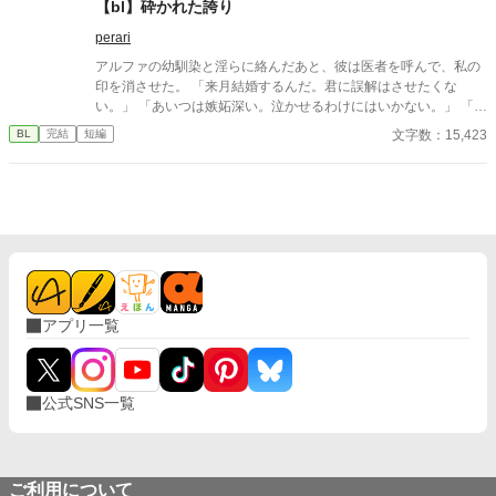
【bl】砕かれた誇り
perari
アルファの幼馴染と淫らに絡んだあと、彼は医者を呼んで、私の
印を消させた。 「来月結婚するんだ。君に誤解はさせたくな
い。」 「あいつは嫉妬深い。泣かせるわけにはいかない。」 「君
ももう年頃の残り物のオメガだろ？ 俺の印をつけたまま、他の
文字数：15,423
BL
完結
短編
アルファとお見合いするなんてありえない。」 彼は冷たく、けれ
どどこか薄情な笑みを浮かべながら、一枚の小切手を私に投げ渡
す。 「長い間、俺に従ってきたんだから、君を傷つけたりはしな
い。」 「結婚の日には招待状を送る。必ず来て、席につけよ。」
--- いくつかのコメントを拝見し、大変申し訳なく思っておりま
す。 私は現在日本語を勉強しており、この文章はAI作品ではあり
ませんが、 一部に翻訳ソフトを使用しています。 もし読んでくだ
さる中で日本語のおかしな点をご指摘いただけましたら、 本当に
ありがたく思います。
アプリ一覧
公式SNS一覧
ご利用について