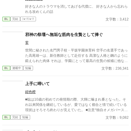
好きな人のトラウマを消してあげる代償に、 好きな人から忘れら
れる攻めくんの話
文字数：3,412
BL
完結
ｼｮｰﾄｼｮｰﾄ
邪神の祭壇へ無垢な筋肉を生贄として捧ぐ
零
世間に秘された名門男子校・平坂学園体育科 空手の名選手であっ
た高尾雄一は、新任教師として赴任する 高潔な人格と鋼のように
鍛えられた肉体 それは、学園にとって最高の生贄の候補に他なら
なかった 至高の筋肉を持つ、精神を削られ意志をなくした青年を
文字数：236,341
BL
連載中
短編
太古の神に捧げるため、“水”、“風”、“土”の信奉者達が暗躍する 意
志をなくし筋肉の操り人形と化した“デク” 消える教師 山奥の男子
校で繰り広げられるダークファンタジー
上手に啼いて
紺色橙
■聡は10歳の初めての発情期の際、大輝に噛まれ番となった。そ
れ以来関係を継続しているが、愛ではなく都合と情で続いている
現状はそろそろ終わりが見えていた。 ■注意*独自オメガバース設
定。■『それは愛か本能か』と同じ世界設定です。関係は一切な
文字数：9,082
BL
完結
短編
し。