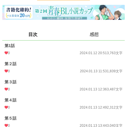
文字数
32,826
更新日時
2024.01.13 19:06
初回公開日時
2024.01.12 20:51
目次
感想
初回完結日時
2024.01.13 19:07
第1話
週間ポイント
7 pt (78,785 位)
0
2024.01.12 20:51
3,763文字
月間ポイント
77 pt (71,598 位)
第２話
年間ポイント
567 pt (99,403 位)
0
2024.01.13 11:53
1,839文字
累計ポイント
7,521 pt (108,620 位)
第３話
0
2024.01.13 12:36
3,487文字
第４話
0
2024.01.13 12:49
2,312文字
第５話
0
2024.01.13 13:44
3,040文字