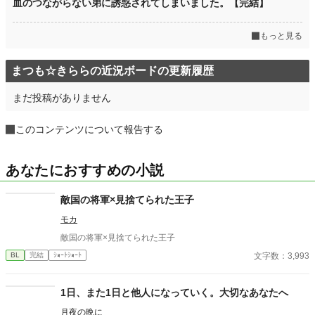
血のつながらない弟に誘惑されてしまいました。【完結】
もっと見る
まつも☆きららの近況ボードの更新履歴
まだ投稿がありません
このコンテンツについて報告する
あなたにおすすめの小説
敵国の将軍×見捨てられた王子
モカ
敵国の将軍×見捨てられた王子
文字数：3,993
BL
完結
ｼｮｰﾄｼｮｰﾄ
1日、また1日と他人になっていく。大切なあなたへ
月夜の晩に