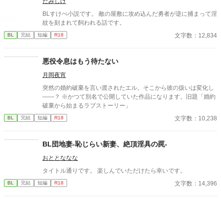
たみしげ
BLすけべ小説です。 敵の屋敷に攻め込んだ勇者が逆に捕まって淫
紋を刻まれて飼われる話です。
文字数：12,834
BL
完結
短編
R18
悪役令息はもう待たない
月岡夜宵
突然の婚約破棄を言い渡されたエル。そこから彼の扱いは変化し
――？ ※かつて別名で公開していた作品になります。旧題「婚約
破棄から始まるラブストーリー」
文字数：10,238
BL
完結
短編
R18
BL団地妻-恥じらい新妻、絶頂淫具の罠-
おととななな
タイトル通りです。 楽しんでいただけたら幸いです。
文字数：14,396
BL
完結
短編
R18