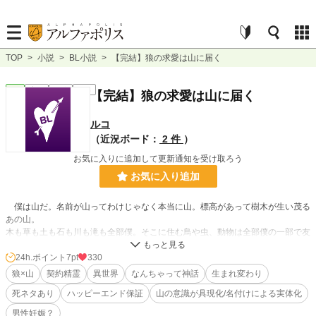
TOP
>
小説
>
BL小説
>
【完結】狼の求愛は山に届く
BL
完結
長編
R18
【完結】狼の求愛は山に届く
ルコ
（近況ボード：
2 件
）
お気に入りに追加して更新通知を受け取ろう
お気に入り追加
僕は山だ。名前が山ってわけじゃなく本当に山。標高があって樹木が生い茂る
あの山。
木も草も土も石も川も滝も全部僕。そこに住む鳥や虫、動物は全部僕の一部で友
だち。魔族も住んでいるし、魔獣や魔鳥なんかもいるけど、彼らだって僕の一部
なんだ。
24h.ポイント
7pt
330
狼×山
契約精霊
異世界
なんちゃって神話
生まれ変わり
そんな僕の中で作られる生態系の頂点は狼の群れだった。その群れの長の雄狼
死ネタあり
ハッピーエンド保証
山の意識が具現化/名付けによる実体化
と番の雌狼に出来た赤ちゃんは五匹。四匹は元気に育っていったけど、一匹は弱
い個体で親にも見捨てられていて・・・
男性妊娠？