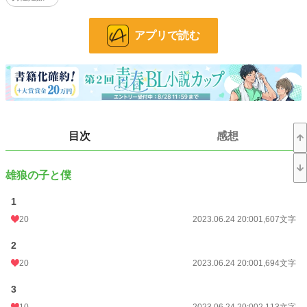
けど僕は、その弱い個体である雄狼の子を放っておく事は出来なかった。僕は意
識を具現化し、人型となってその子を助ける。
アプリで読む
その後、僕には「サン」と、狼の子には「ラウ」と、お互いに名前を付け合った
事により、僕はサンとして完全に人型の男の子に実体化したんだ。
僕(サン)はラウと仲良く暮らしていたが、ある日山にワイバーンの群れが降り立
ち、狼の群れは絶滅してしまう・・・
目次
感想
ーーーーーーーーー
☆「山狼族の長はツンデレ黒猫を掌中に収める」の舞台、山が主役です。山の意
雄狼の子と僕
識が人型に実体化しています！
スピンオフ作品ですが、ほぼ独立した物語となっております。
1
☆自著、腹黒王子ちゃんシリーズの主人公、アスラが創生した異世界物語のなん
20
2023.06.24 20:00
1,607文字
ちゃって神話的な意味合いの物語です(神話っぽくはない)。一応、前世でラノベ
作家となったアスラが絵本の原作として書いたお話があり、その異世界での現実
2
という裏設定。
20
2023.06.24 20:00
1,694文字
☆ルコが書く物語では珍しく、前半はシリアスめです。また、戦闘シーンがあ
3
り、狼とワイバーンが結構死にます。が、後半は甘々の予定。
10
2023.06.24 20:00
2,113文字