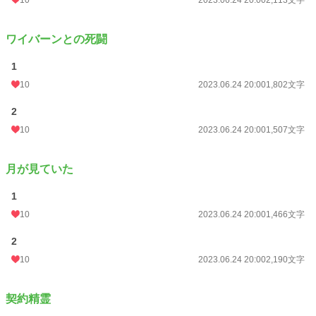
☆R18には＊を付けます(後半になる予定)。
☆異世界ものですが、設定等はゆるゆるで、ご都合主義な展開もあるかと…寛大
ワイバーンとの死闘
な心でお読みいただけると幸いです。
古代？設定なのに、猫科、犬科動物という概念があるの？そもそも猫、犬自体が
1
生息してるの？と、途中で筆者自身が疑問に思いましたが、そのままそれで通し
ています(汗)。
10
2023.06.24 20:00
1,802文字
2
小説
36,951 位 / 228,589 件
10
2023.06.24 20:00
1,507文字
BL
9,867 位 / 31,385 件
お気に入り
35
月が見ていた
24h.ポイント
7 pt
1
文字数
60,184
10
2023.06.24 20:00
1,466文字
更新日時
2023.07.10 20:00
2
10
2023.06.24 20:00
2,190文字
初回公開日時
2023.06.24 20:00
初回完結日時
2023.07.07 20:01
契約精霊
週間ポイント
21 pt (62,459 位)