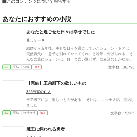
このコンテンツについて報告する
あなたにおすすめの小説
あなたと過ごせた日々は幸せでした
蒸しケーキ
結婚から五年後、幸せな日々を過ごしていたシューン・トアは、
突然義父に「息子と別れてやってくれ」と冷酷に告げられる。そ
んな言葉にシューンは、何一つ言い返せず、飲み込むしかなかっ
た。そして、夫であるアインス・キールに離婚を切り出すが、ア
文字数：36,796
BL
完結
短編
R15
インスがそう簡単にシューンを手離す訳もなく......。
【完結】王弟殿下の欲しいもの
325号室の住人
王弟殿下には、欲しいものがある。 それは…… ☆全３話 完結し
ました
文字数：5,985
BL
完結
ｼｮｰﾄｼｮｰﾄ
R18
魔王に飼われる勇者