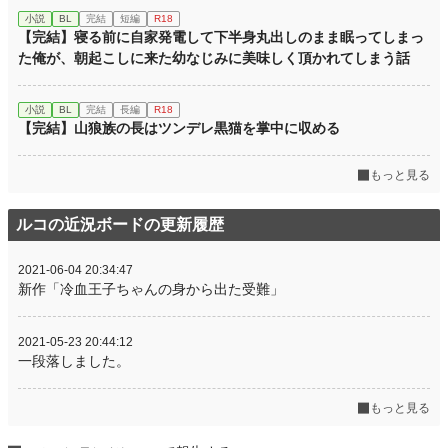
小説
BL
完結
短編
R18
【完結】寝る前に自家発電して下半身丸出しのまま眠ってしまっ
た俺が、朝起こしに来た幼なじみに美味しく頂かれてしまう話
小説
BL
完結
長編
R18
【完結】山狼族の長はツンデレ黒猫を掌中に収める
もっと見る
ルコの近況ボードの更新履歴
2021-06-04 20:34:47
新作「冷血王子ちゃんの身から出た受難」
2021-05-23 20:44:12
一段落しました。
もっと見る