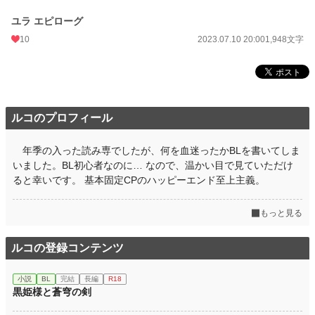
ユラ エピローグ
10
2023.07.10 20:00
1,948文字
ルコのプロフィール
年季の入った読み専でしたが、何を血迷ったかBLを書いてしま
いました。BL初心者なのに… なので、温かい目で見ていただけ
ると幸いです。 基本固定CPのハッピーエンド至上主義。
もっと見る
ルコの登録コンテンツ
小説
BL
完結
長編
R18
黒姫様と蒼穹の剣