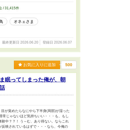
…そこには、まだ本人も気づいていない「精
で天真爛漫青ハッピーな天の魔法騎士(蒼穹の
位 / 31,415件
S眼鏡執事×天才第四王子CPもあり。 ⭐︎お久
る設定です。矛盾があればごめんなさい。 ⭐︎
鳥
オネェさま
は＊を付けます。最後の方のみ少なめ予定です。
最終更新日 2026.06.20
登録日 2026.06.07
お気に入りに追加
500
ま眠ってしまった俺が、朝
話
、目が覚めたらなにやら下半身(局部)が湿った
～尋常じゃないほど気持ちいい・・・も、もし
体験中？？！ う～む、あり得ない。ならこれ
が反映されているはずで・・・なら、今俺の