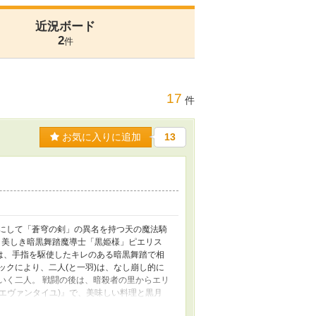
近況ボード
2
件
17
件
お気に入りに追加
13
にして「蒼穹の剣」の異名を持つ天の魔法騎
、美しき暗黒舞踏魔導士「黒姫様」ピエリス
スは、手指を駆使したキレのある暗黒舞踏で相
ックにより、二人(と一羽)は、なし崩し的に
いく二人。 戦闘の後は、暗殺者の里からエリ
エヴァンタイユ)』で、美味しい料理と黒月
リスの喉元には今も呪いのチョーカーが嵌め