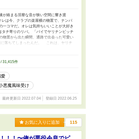
液が絡まる淫靡な音が狭い空間に響き渡
。オレは今、クラブの楽屋横の物置で、ナンパ
での一コマだ。オレは気持ちいいことが大好き
はタチ寄りのリバ。 「バイでヤリチンビッチ
の物置から出た瞬間、通路で出会った可愛い
恋に落ちてしまったんだ。 これは、ヤリチ
物語。 ーーーーーーーーー ☆R18には＊
せん。 ☆主人公はヤリチンビッチですが、
/ 31,415件
溺愛
小悪魔風味受け
最終更新日 2022.07.04
登録日 2022.06.25
お気に入りに追加
115
！！！〜俺が悪役令息でピ