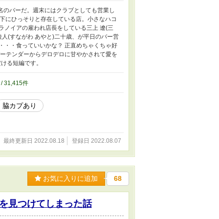
た店名のバーだ。週末にはクラブとしても営業し
地下にひっそりと存在している店。小さなハコ
ノイアの雇われ店長をしている三上 遼(三
人(すながわ あやと)二十歳、が平日のバー営
・・・食っていいかな？ 正直めちゃくちゃ好
ーテンダーからデロデロに甘やかされて愛を
だける短編です。
/ 31,415件
脇カプあり
最終更新日 2022.08.18
登録日 2022.08.07
お気に入りに追加
68
を見つけてしまった話