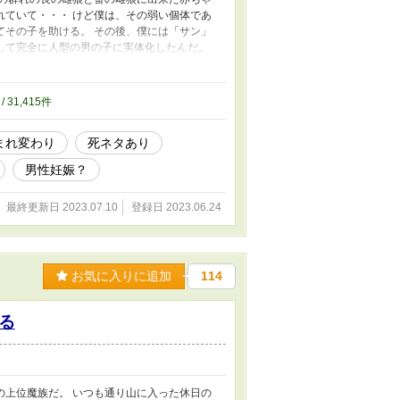
れていて・・・ けど僕は、その弱い個体であ
てその子を助ける。 その後、僕には「サン」
して完全に人型の男の子に実体化したんだ。
立ち、狼の群れは絶滅してしまう・・・ ーー
が主役です。山の意識が人型に実体化していま
腹黒王子ちゃんシリーズの主人公、アスラが創
/ 31,415件
い)。一応、前世でラノベ作家となったアスラ
☆ルコが書く物語では珍しく、前半はシリアス
まれ変わり
死ネタあり
々の予定。 ☆R18には＊を付けます(後半
もあるかと…寛大な心でお読みいただけると幸
男性妊娠？
猫、犬自体が生息してるの？と、途中で筆者自
最終更新日 2023.07.10
登録日 2023.06.24
お気に入りに追加
114
る
上位魔族だ。 いつも通り山に入った休日の