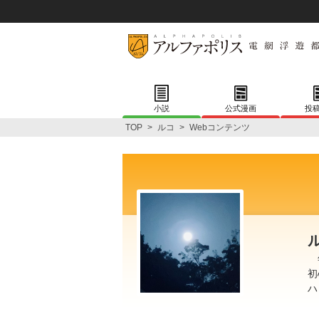
小説
公式漫画
投
TOP
>
ルコ
>
Webコンテンツ
年
初
ハ