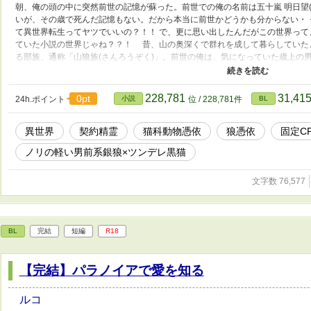
朝、俺の頭の中に突然前世の記憶が蘇った。前世での俺の名前は五十嵐 明日望(
いが、その歳で死んだ記憶もない。だから本当に前世かどうかも分からない・
て異世界転生ってヤツでいいの？！！ で、更に思い出したんだがこの世界って
ていた小説の世界じゃね？？！ 昔、山の奥深くで群れを成して暮らしていた
る部族、通称「山狼族(さんろうぞく)」。前世の俺は、気になっていた歳上の
を書いていた。 で、この世界の俺は、今では絶滅したかもと言われる山狼族
恋なのかいまいち自覚していなかった俺が、この世界でケンショーさんにガッ
ーー ☆ 自作「異世界でも腹黒王子ちゃんは完璧魔王に溺愛される」から続く
228,781
31,41
0pt
24h.ポイント
小説
位 / 228,781件
BL
読みいただけるようになっています。 ☆最初の章「前世の記憶」は、これま
事のある方は流し読みしてください。 ☆R18回には＊をつけます。 ☆契約精霊
異世界
契約精霊
猫科動物憑依
狼憑依
固定C
る予定です。 ☆設定等、ゆるゆるです。寛大な心でお読みいただけると助かり
ノリの軽い男前系銀狼×ツンデレ黒猫
文字数 76,577
BL
完結
短編
R18
【完結】パラノイアで愛を知る
ルコ