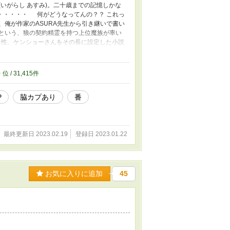
いがらし あすみ)。二十歳までの記憶しかな
・・・・・ 何がどうなってんの？？ これっ
、俺が作家のASURA先生から引き継いで書い
という、狼の契約精霊を持つ上位魔族が率い
男性、ケンショーさんをその長に設定した小説
を探しているわけで・・・ これは、前世では
ツリ捕まり溺愛される物語。 ーーーーーーー
異世界と同じ世界ですが、この作品だけでもお
5
位 / 31,415件
での物語の説明が多いです。お読みいただいた
が憑依した翼の生えた獣人の姿でのR-18があ
P
脇カプあり
番
ます。 ☆そこまで長くはならない予定です。
最終更新日 2023.02.19
登録日 2023.01.22
お気に入りに追加
45