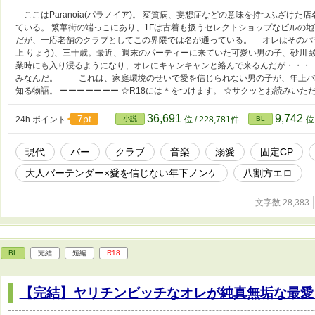
ここはParanoia(パラノイア)。 変質病、妄想症などの意味を持つふざけ
ている。 繁華街の端っこにあり、1Fは古着も扱うセレクトショップなビルの
だが、一応老舗のクラブとしてこの界隈では名が通っている。 オレはそのパラ
上 りょう)、三十歳。最近、週末のパーティーに来ていた可愛い男の子、砂川 綾
業時にも入り浸るようになり、オレにキャンキャンと絡んで来るんだが・・・ 
みなんだ。 これは、家庭環境のせいで愛を信じられない男の子が、年上バ
知る物語。 ーーーーーーー ☆R18には＊をつけます。 ☆サクッとお読みいた
36,691
9,742
7pt
24h.ポイント
小説
位 / 228,781件
BL
位 
現代
バー
クラブ
音楽
溺愛
固定CP
大人バーテンダー×愛を信じない年下ノンケ
八割方エロ
文字数 28,383
BL
完結
短編
R18
【完結】ヤリチンビッチなオレが純真無垢な最愛