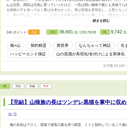
んは五匹。四匹は元気に育っていったけど、一匹は弱い個体で親にも見捨てら
る雄狼の子を放っておく事は出来なかった。僕は意識を具現化し、人型となっ
と、狼の子には「ラウ」と、お互いに名前を付け合った事により、僕はサンと
僕(サン)はラウと仲良く暮らしていたが、ある日山にワイバーンの群れが降り
ーーーーーーー ☆「山狼族の長はツンデレ黒猫を掌中に収める」の舞台、山
す！ スピンオフ作品ですが、ほぼ独立した物語となっております。 ☆自著、
36,691
9,742
7pt
24h.ポイント
小説
位 / 228,781件
BL
位 
生した異世界物語のなんちゃって神話的な意味合いの物語です(神話っぽくはな
が絵本の原作として書いたお話があり、その異世界での現実という裏設定。 
狼×山
契約精霊
異世界
なんちゃって神話
生
めです。また、戦闘シーンがあり、狼とワイバーンが結構死にます。が、後半は甘
になる予定)。 ☆異世界ものですが、設定等はゆるゆるで、ご都合主義な展開
ハッピーエンド保証
山の意識が具現化/名付けによる実体化
いです。 古代？設定なのに、猫科、犬科動物という概念があるの？そもそも
身が疑問に思いましたが、そのままそれで通しています(汗)。
文字数 60,184
BL
完結
長編
R18
【完結】山狼族の長はツンデレ黒猫を掌中に収め
ルコ
俺の名前はアスミ。黒猫で漆黒の翼を持つ精霊、ミイと契約している二十歳の