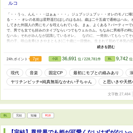
ルコ
「・・うっ、んん・・・はぁぁ・・・」 ジュブッジュブッ・・オレのモノに唾
る・・・ オレの名前は星野遥巳(ほしのはるみ)。歳は二十五歳で通称はハル
してきた外国人の男にモノを咥えられている。 まぁ、よくある？パーティー
で、男でも女でも好みのタイプならいつでもウェルカム。ちなみに男相手の時
なハル」それがみんなが認識しているオレ。 なのに、一発抜いてもらってそ
男の子、咲山友希(さきやまともき)二十歳に一目惚れ。生まれて初めて本気の
ンビッチなオレが純真無垢な天使を見つけ、一途にその子だけを愛するようになる
を付けます。 ☆気軽にお読みいただける短編予定。辛い出来事などは起こりま
CPでのリバはありません。
36,691
9,742
7pt
24h.ポイント
小説
位 / 228,781件
BL
位 
現代
音楽
固定CP
最初にモブとの絡みあり
ヤリチンビッチ×純真無垢なかわい子ちゃん
と思いきや天然
文字数 27,484
BL
完結
短編
R18
【完結】異世界でも姫が可愛くないはずがないっ