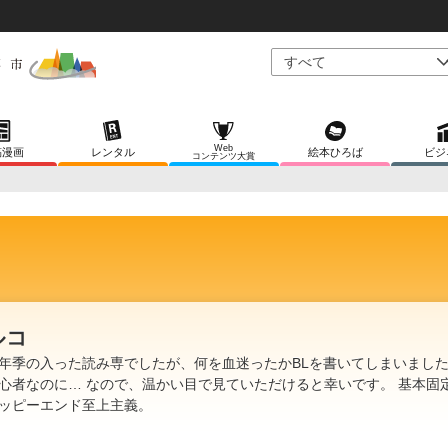
Web
稿漫画
レンタル
絵本ひろば
ビジ
コンテンツ大賞
ルコ
季の入った読み専でしたが、何を血迷ったかBLを書いてしまいました
心者なのに… なので、温かい目で見ていただけると幸いです。 基本固定
ッピーエンド至上主義。