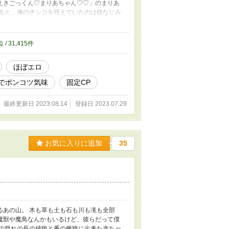
えきごっくん♡まりあちゃん♡♡」のまりあ
ると、俺のチンコを咥えていたのは幼なじみ
す！ R18には＊を付けます。て、ほぼ付いて
けで書きました。
位 / 31,415件
ほぼエロ
でポンコツ気味
固定CP
最終更新日 2023.08.14
登録日 2023.07.29
お気に入りに追加
35
あの山。 木も草も土も石も川も滝も全部
魔獣や魔鳥なんかもいるけど、彼らだって僕
の群れの長の雄狼と番の雌狼に出来た赤ちゃ