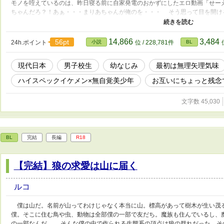
モノを咥えているのは、昨日寝る前に自家発電のおかずにしたエロ動画「せー
ちゃんだろ？！あぁ・・・まりあちゃんが俺のを・・・ そう思って目を開け
の瀬名 樹(せな いつき)だった。 ーーーーーーーーー タイトルそのまんまで
ますねw 三万字くらいの短編です(番外編を入れると四万字くらい？)。勢いだ
14,866
3,484
56pt
24h.ポイント
小説
位 / 228,781件
BL
現代日本
男子校生
幼なじみ
最初は無理矢理気味
ハイスペックイケメン×無自覚美少年
お互いにちょっと残念
文字数 45,030
BL
完結
長編
R18
【完結】狼の求愛は山に届く
ルコ
僕は山だ。名前が山ってわけじゃなく本当に山。標高があって樹木が生い茂る
僕。そこに住む鳥や虫、動物は全部僕の一部で友だち。魔族も住んでいるし、
の一部なんだ。 そんな僕の中で作られる生態系の頂点は狼の群れだった。そ