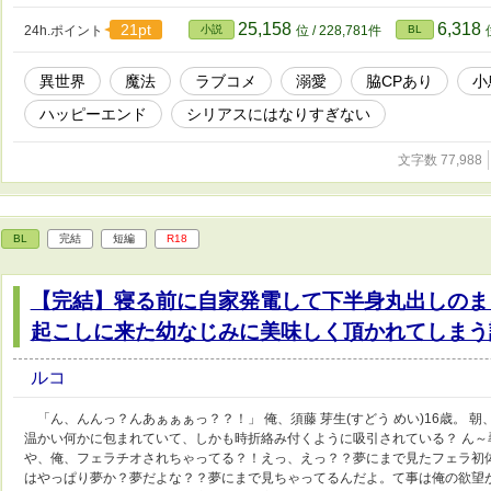
られている。「従属」の呪縛は解いたはずなのに、なぜか外れない謎の首輪…
通抑制」と、王家を憎む女公爵マハリヤの不穏な気配が漂っていた。 陽キャ
25,158
6,318
21pt
24h.ポイント
小説
位 / 228,781件
BL
剣)×クールビューティだけど可憐でかわいいツンデレ暗黒舞踏魔導士(黒姫様) ド
しぶりすぎでリハビリがてらに、ゆっくり書いています。 ⭐︎それでも色々ゆるゆ
異世界
魔法
ラブコメ
溺愛
脇CPあり
小
視点が数話ごとに変わるので話のタイトルに名前を入れています。 ⭐︎R18に
⭐︎70000〜80000字くらいの予定です。
ハッピーエンド
シリアスにはなりすぎない
文字数 77,988
BL
完結
短編
R18
【完結】寝る前に自家発電して下半身丸出しのま
起こしに来た幼なじみに美味しく頂かれてしまう
ルコ
「ん、んんっ？んあぁぁぁっ？？！」 俺、須藤 芽生(すどう めい)16歳。 朝
温かい何かに包まれていて、しかも時折絡み付くように吸引されている？ ん
や、俺、フェラチオされちゃってる？！えっ、えっ？？夢にまで見たフェラ初
はやっぱり夢か？夢だよな？？夢にまで見ちゃってるんだよ。て事は俺の欲望