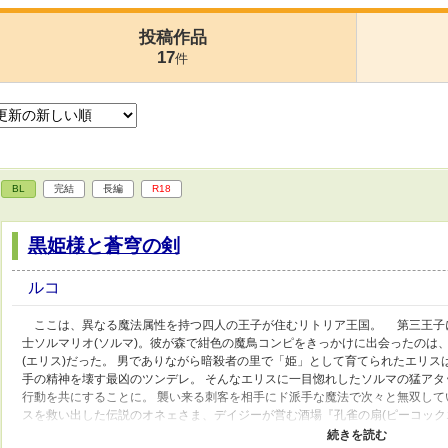
投稿作品
17
件
BL
完結
長編
R18
黒姫様と蒼穹の剣
ルコ
ここは、異なる魔法属性を持つ四人の王子が住むリトリア王国。 第三王子
士ソルマリオ(ソルマ)。彼が森で紺色の魔鳥コンピをきっかけに出会ったのは
(エリス)だった。 男でありながら暗殺者の里で「姫」として育てられたエリ
手の精神を壊す最凶のツンデレ。 そんなエリスに一目惚れしたソルマの猛アタ
行動を共にすることに。 襲い来る刺客を相手にド派手な魔法で次々と無双して
スを救い出した伝説のオネェさま、デイジーが営む酒場『孔雀の扇(ピーコック
（瓶ビール）を浴びるように飲み干す、賑やかでハッピーな日々。 だが、エ