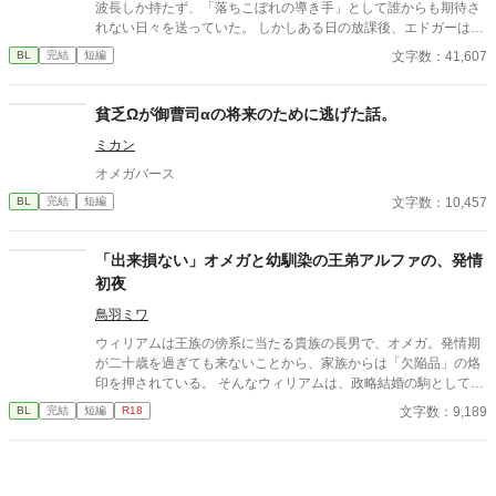
波長しか持たず、「落ちこぼれの導き手」として誰からも期待さ
れない日々を送っていた。 しかしある日の放課後、エドガーは学
園で最も恐れられる最強の戦闘魔術教官、レオン・ヴァレンタイ
文字数：41,607
BL
完結
短編
ンの秘密を知ってしまう。 強大すぎる魔力ゆえに、五感が暴走す
る「過負荷」の激痛に一人で耐え続けていたレオン。エドガーの
底知れぬ静かな波長は、世界で唯一、彼の苦痛を完全に溶かすこ
貧乏Ωが御曹司αの将来のために逃げた話。
とができるものだった。 「お前は、俺の専属の導き手になるん
ミカン
だ」 痛みを癒やしたことで、冷酷なはずの最強教官から底なしの
執着と溺愛を向けられるようになり――！？ 孤独な二人の魂が共
オメガバース
鳴する、極上の救済と溺愛の学園ファンタジー。 ※センチネルバ
文字数：10,457
BL
完結
短編
ースをベースにした独自設定（特異覚醒者×導き手）です。
「出来損ない」オメガと幼馴染の王弟アルファの、発情
初夜
鳥羽ミワ
ウィリアムは王族の傍系に当たる貴族の長男で、オメガ。発情期
が二十歳を過ぎても来ないことから、家族からは「欠陥品」の烙
印を押されている。 そんなウィリアムは、政略結婚の駒として国
内の有力貴族へ嫁ぐことが決まっていた。しかしその予定が一転
文字数：9,189
BL
完結
短編
R18
し、幼馴染で王弟であるセドリックとの結婚が決まる。 あれよあ
れよと結婚式当日になり、戸惑いながらも結婚を誓うウィリアム
に、セドリックは優しいキスをして……。 そして迎えた初夜。わ
けもわからず悲しくなって泣くウィリアムを、セドリックはたく