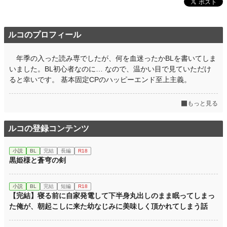
ルコのプロフィール
年季の入った読み専でしたが、何を血迷ったかBLを書いてしま
いました。BL初心者なのに… なので、温かい目で見ていただけ
ると幸いです。 基本固定CPのハッピーエンド至上主義。
もっと見る
ルコの登録コンテンツ
小説
BL
完結
長編
R18
黒姫様と蒼穹の剣
小説
BL
完結
短編
R18
【完結】寝る前に自家発電して下半身丸出しのまま眠ってしまっ
た俺が、朝起こしに来た幼なじみに美味しく頂かれてしまう話