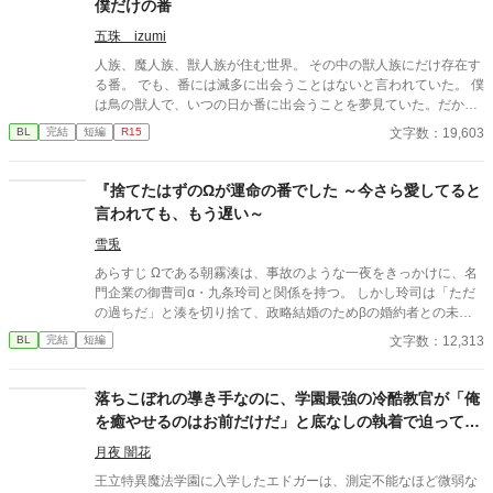
僕だけの番
五珠 izumi
人族、魔人族、獣人族が住む世界。 その中の獣人族にだけ存在す
る番。 でも、番には滅多に出会うことはないと言われていた。 僕
は鳥の獣人で、いつの日か番に出会うことを夢見ていた。だか
ら、これまで誰も好きにならず恋もしてこなかった。 それほどま
文字数：19,603
BL
完結
短編
R15
でに求めていた番に、バイト中めぐり逢えたんだけれど。 出会っ
た番は同性で『番』を認知できない人族だった。 そのうえ、彼に
は恋人もいて……。 後半、少し百合要素も含みます。苦手な方は
『捨てたはずのΩが運命の番でした ～今さら愛してると
お気をつけ下さい。
言われても、もう遅い～
雪兎
あらすじ Ωである朝霧湊は、事故のような一夜をきっかけに、名
門企業の御曹司α・九条玲司と関係を持つ。 しかし玲司は「ただ
の過ちだ」と湊を切り捨て、政略結婚のためβの婚約者との未来
を選んだ。 深く傷ついた湊は、彼の前から姿を消す。 数か月後―
文字数：12,313
BL
完結
短編
―。 湊の身体は、これまで誰も知らなかった希少な『遅咲きΩ』
として覚醒する。 その瞬間、玲司は初めて湊こそが運命の番だっ
たと知る。 「戻ってきてくれ」 今さら必死に追いかけてくる玲
落ちこぼれの導き手なのに、学園最強の冷酷教官が「俺
司。 だが湊の隣には、自分を支え続けてくれた医師のα・神崎伊
を癒やせるのはお前だけだ」と底なしの執着で迫ってき
織がいた。 「あなたは俺を捨てたでしょう」 後悔に苦しむα、執
ます
着する第二のα、そして希少Ωを巡る陰謀。 もう二度と傷つきた
月夜 闇花
くないΩが最後に選ぶ相手とは――。 捨てた側の後悔と執着が加
王立特異魔法学園に入学したエドガーは、測定不能なほど微弱な
速する、すれ違いオメガバースBL。