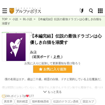
TOP
>
小説
>
BL小説
>
【本編完結】伝説の最強ドラゴンは心優しき白猫を
溺愛す
BL
完結
長編
R18
【本編完結】伝説の最強ドラゴンは心
優しき白猫を溺愛す
ルコ
（近況ボード：
2 件
）
お気に入りに追加して更新通知を受け取ろう
お気に入り追加
僕の名前はエナ。歳は二十歳。精霊の白猫、ドナと契約している上位魔族だ。
僕は戦闘には向いていない。魔族でも人族でもドラゴン族でも魔物でも、傷つけ
るのは嫌なんだ。
だから、得意の回復魔法を活かして、ちょっとした怪我や病気を治す診療所をや
24h.ポイント
7pt
177
っている。回復魔法を使えない魔族も多いから、それなりに繁盛している。
異世界
契約精霊
猫科動物憑依
伝説のドラゴン憑依
固定カプ