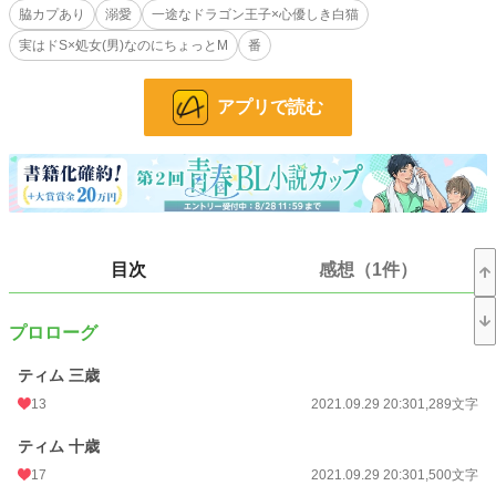
脇カプあり
溺愛
一途なドラゴン王子×心優しき白猫
恋愛にも興味はなく、ただ淡々と病人や怪我人を治すだけの日々・・だったの
に、突然ドラゴンの王族、ティムという名の美丈夫(人型)が現れて、「エナ、君
実はドS×処女(男)なのにちょっとM
番
はオレの番だ。どうかオレと付き合ってくれ。」なんて言われてしまい・・・え
っ？ドナ？！何でティムの契約精霊に抱っこされてるの？！もう精神的に繋がっ
てる(=精神的に性交してる)ってどういう事っ？！
アプリで読む
これは、心優しい魔族の青年が、一途なドラゴンの王子に求愛され、溺愛され
ていく物語。
ーーーーーーーーー
目次
感想（1件）
☆「異世界でも腹黒王子ちゃんは完璧魔王に溺愛される」と、それ以降の二作、
そして前作のファンタジー「双子の兄×幼馴染(男)のカプを横目で見ながらあた
しは好きに生きます」からの続編的な物語ですが、こちらだけでもお読みいただ
プロローグ
けるようになっています。
ティム 三歳
☆R18には＊をつけます。エロ多めかも？
13
2021.09.29 20:30
1,289文字
☆設定等ゆるゆるです。寛大な心でお読みいただけると助かります。
ティム 十歳
小説
36,844 位 / 228,787 件
17
2021.09.29 20:30
1,500文字