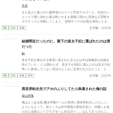
月衣
また恋人に振られた魔導省のエリート官吏アルヴィス。失恋のシ
ョックで酒に溺れた彼は勢いのまま酒場に現れた屈強な王宮騎士
ガラティスに求婚してしまう。 翌朝すべての記憶を保持したまま
絶望するアルヴィスだったが当のガラティスはなぜか本気だっ
文字数：12,570
BL
完結
短編
た。 「安心しろ。俺は誠実な男だ。一度決めたことは覆さない」
逃げようとするエリート魔導師と絶対に逃がさない最強騎士 貢ぎ
体質な男が捕まる強制恋愛コメディのつもりです！！
結婚間近だったのに、殿下の皇太子妃に選ばれたのは僕
だった
釦
皇太子妃を輩出する家系に産まれた主人公は半ば政略的な結婚を
控えていた。 にも関わらず、皇太子が皇妃に選んだのは皇太子妃
争いに参加していない見目のよくない五男の主人公だった、とい
うお話。
文字数：23,575
BL
完結
短編
R18
異世界転生先でアホのふりしてたら執着された俺の話
深山恐竜
俺はよくあるBL魔法学園ゲームの世界に異世界転生したらしい。
よりにもよって、役どころは作中最悪の悪役令息だ。何重にも張
られた没落エンドフラグをへし折る日々……なんてまっぴらごめ