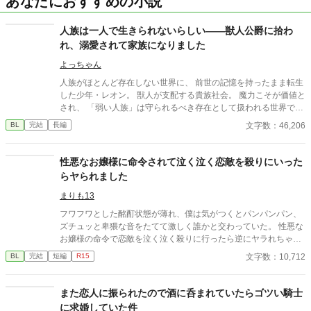
あなたにおすすめの小説
人族は一人で生きられないらしい――獣人公爵に拾わ
れ、溺愛されて家族になりました
よっちゃん
人族がほとんど存在しない世界に、 前世の記憶を持ったまま転生
した少年・レオン。 獣人が支配する貴族社会。 魔力こそが価値と
され、 「弱い人族」は守られるべき存在として扱われる世界で、
レオンは常識の違いに戸惑いながらも必死に生きようとする。 そ
文字数：46,206
BL
完結
長編
んな彼を拾ったのは、 辺境を治める獣人公爵アルト。 寡黙で冷
静、しかし一度守ると決めたものは決して手放さない男だった。
溺愛され、守られ、育てられる日々。 だが、レオンはただ守られ
性悪なお嬢様に命令されて泣く泣く恋敵を殺りにいった
るだけの存在で終わることを選ばない。 学院での出会い。 貴族社
らヤられました
会に潜む差別と陰謀。 そして「番」という、深く重い絆。 レオン
は学び、考え、 自分にしかできない魔法理論を武器に、 少しず
まりも13
つ“並び立つ覚悟”を身につけていく。 獣人と人族。 価値観も、立
フワフワとした酩酊状態が薄れ、僕は気がつくとパンパンパン、
場も、すべてが違う二人が、 それでも選び合い、家族になるまで
ズチュッと卑猥な音をたてて激しく誰かと交わっていた。 性悪な
の物語。 溺愛×成長×異世界BL。 読後に残るのは、 「ここに居場
お嬢様の命令で恋敵を泣く泣く殺りに行ったら逆にヤラれちゃっ
所があっていい」と思える、あたたかな幸福。
た、ちょっとアホな子の話です。 （ムーンライトノベルにも掲載
文字数：10,712
BL
完結
短編
R15
しています）
また恋人に振られたので酒に呑まれていたらゴツい騎士
に求婚していた件