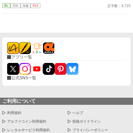
んなので、前世のスキル（引きこもり）を最大限活用して平和を
文字数：6,725
BL
完結
短編
R18
勝ち取る！ ……はずだったのだが、どういうわけか俺の従者が
「坊ちゃんの足すべすべ～」なんて言い出して！？
アプリ一覧
公式SNS一覧
ご利用について
利用規約
ヘルプ
アルファコイン利用規約
投稿ガイドライン
レンタルサービス利用規約
プライバシーポリシー