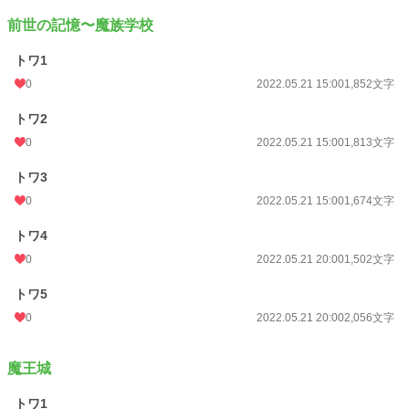
これは、リューセーに愛される事が当然と思っていたツンデレ気質な俺が、異
前世の記憶〜魔族学校
世界で自分の本当の気持ちを思い知る物語？？
トワ1
0
2022.05.21 15:00
1,852文字
ーーーーーーーーー
トワ2
☆ この異世界は、これまでの自作「異世界でも腹黒王子ちゃんは完璧魔王に溺
愛される」から「伝説のドラゴンは心優しき白猫を溺愛す」までと同じ異世界で
0
2022.05.21 15:00
1,813文字
す。が、未読でも「はじめに」の説明をお読みいただくとその異世界の設定が分
かるようにしているつもりです。
トワ3
ですが、設定はゆるゆるなので寛大な心でお読みいただけると助かります。
0
2022.05.21 15:00
1,674文字
☆R18回には＊を付けます。
トワ4
☆後半になりますが、龍人×獣人の姿でのR18もある予定。
0
2022.05.21 20:00
1,502文字
トワ5
小説
30,563 位 / 228,800 件
0
2022.05.21 20:00
2,056文字
BL
7,886 位 / 31,420 件
お気に入り
115
魔王城
24h.ポイント
14 pt
トワ1