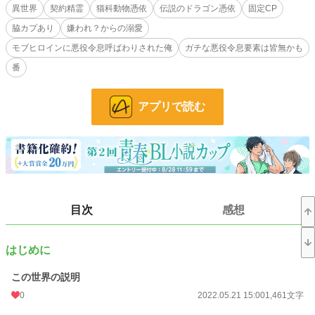
異世界
契約精霊
猫科動物憑依
伝説のドラゴン憑依
固定CP
脇カプあり
嫌われ？からの溺愛
ーーーーーーーーー
モブヒロインに悪役令息呼ばわりされた俺
ガチな悪役令息要素は皆無かも
俺は今、めちゃくちゃ混乱している。
番
だって、十七歳のある日、いきなり前世(現代日本)の記憶が戻ったんだ。
俺の名前はトワ。人族だが契約精霊のオオヤマネコ、リンクがいる。そして前世
アプリで読む
では市姫叶和という名の高校生だった。
ここは、前世で俺が書いていた異世界小説の世界。ちょうどそれを書いていたの
が今と同じ十七歳の時だ。それ以降の前世の記憶はないが、死んだ記憶もない。
どういう状況？
小説通りなら、この世界でも俺は恋人のリューセーと仲良く付き合っているは
ずなんだが、何故かガン無視され・・・俺って、ここではリューセーに嫌われて
目次
感想
るの？？
しかもリューセーは、前世で全く相手にしなかったピンクなヒロインキャラの女
はじめに
子と仲良くしてるんですけど？！
この世界の説明
そして俺は、そのピンクに悪役令息呼ばわりされたんですけどっ？？！
0
2022.05.21 15:00
1,461文字