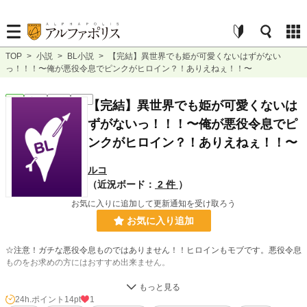
TOP
>
小説
>
BL小説
>
【完結】異世界でも姫が可愛くないはずがない
っ！！！〜俺が悪役令息でピンクがヒロイン？！ありえねぇ！！〜
BL
完結
短編
R18
【完結】異世界でも姫が可愛くないは
ずがないっ！！！〜俺が悪役令息でピ
ンクがヒロイン？！ありえねぇ！！〜
ルコ
（近況ボード：
2 件
）
お気に入りに追加して更新通知を受け取ろう
お気に入り追加
☆注意！ガチな悪役令息ものではありません！！ヒロインもモブです。悪役令息
ものをお求めの方にはおすすめ出来ません。
☆この物語は、前作「姫が可愛くないはずがないっ！！！」の異世界バージョン
ですが、このお話だけでもお読みいただけるようになっております。
24h.ポイント
14pt
1