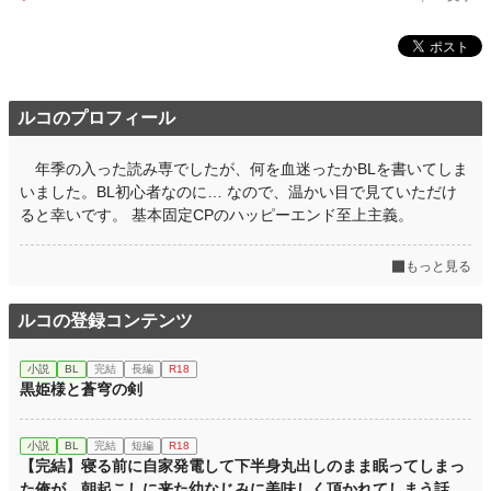
ルコのプロフィール
年季の入った読み専でしたが、何を血迷ったかBLを書いてしま
いました。BL初心者なのに… なので、温かい目で見ていただけ
ると幸いです。 基本固定CPのハッピーエンド至上主義。
もっと見る
ルコの登録コンテンツ
小説
BL
完結
長編
R18
黒姫様と蒼穹の剣
小説
BL
完結
短編
R18
【完結】寝る前に自家発電して下半身丸出しのまま眠ってしまっ
た俺が、朝起こしに来た幼なじみに美味しく頂かれてしまう話