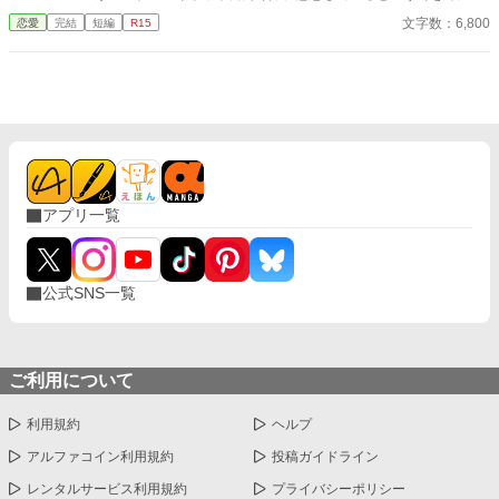
る。 シャノンは断罪を回避するため、リュカとの婚約を円満に解
文字数：6,800
恋愛
完結
短編
R15
消しようとするが――。 ※ エブリスタに習作として掲載したもの
を改稿した作品です。 ※ 小説家になろう、カクヨムにも掲載して
います。
アプリ一覧
公式SNS一覧
ご利用について
利用規約
ヘルプ
アルファコイン利用規約
投稿ガイドライン
レンタルサービス利用規約
プライバシーポリシー