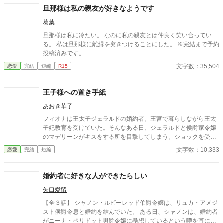
と言われていたのだと言う。 あっという間に日にちが過ぎ、ディ
旦那様は私の親友が好きなようです
ール様から求婚される。 悩みに悩んだ末に、ディール様と婚約し
葛葉
たわたしに、友人と街に出た時にすれ違った男が言った。 「あの
男と結婚するのはやめなさい。彼は君の夫の殺害を依頼した男
旦那様は私に冷たい。 なのに私の親友とは仲良く笑い合ってい
だ」
る。 私は旦那様に離縁を突きつけることにした。 ※完結まで予約
投稿済みです。
文字数：35,504
恋愛
完結
短編
R15
王子様への置き手紙
あおき華子
フィオナは王太子ジェラルドの婚約者。王宮で暮らしながら王太
子妃教育を受けていた。そんなある日、ジェラルドと侯爵家令嬢
のマデリーンがキスをする所を目撃してしまう。ショックを受け
たフィオナは自ら修道院に行くことを決意し、護衛騎士のエルマ
文字数：10,333
恋愛
完結
短編
ーとともに王宮を逃げ出した。置き手紙を読んだ皇太子が追いか
けてくるとは思いもせずに⋯⋯ 小説家になろうにも掲載していま
す。
婚約者に好きな人ができたらしい
矢口愛留
【全３話】 シャノン・ルビーレッド伯爵令嬢は、リュカ・アメジ
スト侯爵令息と婚約を結んでいた。 ある日、シャノンは、婚約者
がニーナ・ペリドット男爵令嬢に懸想しているという噂を耳にす