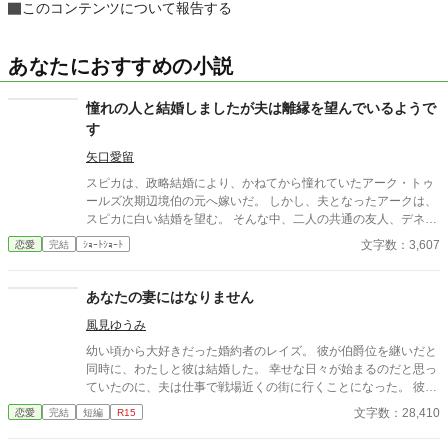
このコンテンツについて報告する
あなたにおすすめの小説
憧れの人と結婚しましたが夫は離縁を望んでいるようで
す
矢口愛留
スピカは、政略結婚により、かねてから憧れていたアーク・トゥ
ールズ次期辺境伯の元へ嫁いだ。 しかし、夫となったアークは、
スピカに白い結婚を望む。 そんな中、二人の共通の友人、デネが
訪ねてきたことで、意外な事実が判明する――。 ＊カクヨム（修
文字数：3,607
恋愛
完結
ｼｮｰﾄｼｮｰﾄ
正前）にも投稿しています。小説家になろうにも投稿予定です。
あなたの妻にはなりません
風見ゆうみ
幼い頃から大好きだった婚約者のレイズ。 彼が伯爵位を継いだと
同時に、わたしと彼は結婚した。 幸せな日々が始まるのだと思っ
ていたのに、夫は仕事で戦場近くの街に行くことになった。 彼が
旅立った数日後、わたしの元に届いたのは夫の訃報だった。 悲し
文字数：28,410
恋愛
完結
短編
R15
みに暮れているわたしに近づいてきたのは、夫の親友のディール
様。 彼は夫から自分の身に何かあった時にはわたしのことを頼む