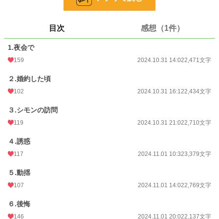
24h.ポイント
56 pt
文字数
20,943
目次
感想（1件）
更新日時
2024.11.02 10:35
1.夜会で
初回公開日時
2024.10.31 14:02
159
2024.10.31 14:02
2,471文字
初回完結日時
2024.11.02 10:36
２.婚約した頃
週間ポイント
247 pt (22,184 位)
102
2024.10.31 16:12
2,434文字
月間ポイント
2,913 pt (12,455 位)
３.シモンの訪問
119
2024.10.31 21:02
2,710文字
年間ポイント
39,609 pt (12,438 位)
４.誘惑
累計ポイント
67,475 pt (37,897 位)
117
2024.11.01 10:32
3,379文字
５.動揺
107
2024.11.01 14:02
2,769文字
６.後悔
146
2024.11.01 20:02
2,137文字