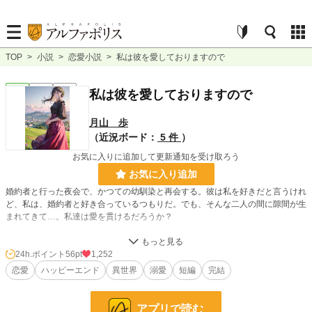
TOP
>
小説
>
恋愛小説
>
私は彼を愛しておりますので
恋愛
完結
短編
私は彼を愛しておりますので
月山 歩
（近況ボード：
5 件
）
お気に入りに追加して更新通知を受け取ろう
お気に入り追加
婚約者と行った夜会で、かつての幼馴染と再会する。彼は私を好きだと言うけれ
ど、私は、婚約者と好き合っているつもりだ。でも、そんな二人の間に隙間が生
まれてきて…。私達は愛を貫けるだろうか？
小説
15,772 位 / 228,908 件
24h.ポイント
56pt
1,252
恋愛
ハッピーエンド
異世界
溺愛
短編
完結
恋愛
7,029 位 / 66,389 件
お気に入り
162
アプリで読む