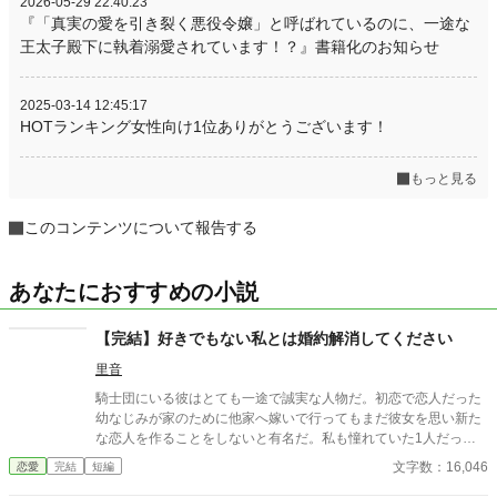
2026-05-29 22:40:23
『「真実の愛を引き裂く悪役令嬢」と呼ばれているのに、一途な
王太子殿下に執着溺愛されています！？』書籍化のお知らせ
2025-03-14 12:45:17
HOTランキング女性向け1位ありがとうございます！
もっと見る
このコンテンツについて報告する
あなたにおすすめの小説
【完結】好きでもない私とは婚約解消してください
里音
騎士団にいる彼はとても一途で誠実な人物だ。初恋で恋人だった
幼なじみが家のために他家へ嫁いで行ってもまだ彼女を思い新た
な恋人を作ることをしないと有名だ。私も憧れていた1人だっ
た。 そんな彼との婚約が成立した。それは彼の行動で私が傷を負
文字数：16,046
恋愛
完結
短編
ったからだ。傷は残らないのに責任感からの婚約ではあるが、彼