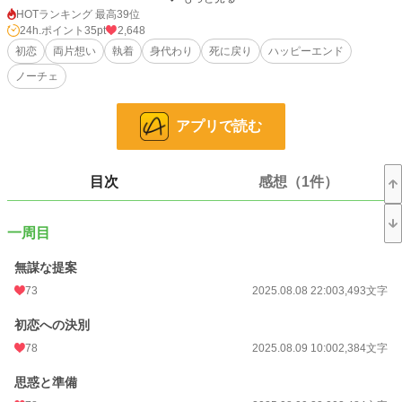
優しく愛の言葉を囁かれる度に悲しみと罪悪感に苦しむようになる。
HOTランキング 最高39位
ある日、夜会で不審者が闖入し、ジェラルドを庇ったエリアーヌは凶刃に倒れ―
24h.ポイント
35pt
2,648
―！？
初恋
両片想い
執着
身代わり
死に戻り
ハッピーエンド
ノーチェ
姉の身代わりで嫁いだ令嬢が愛する王太子の為に命を落とすも、死に戻って本当
の花嫁になるまでのお話。
アプリで読む
☆Rシーンにはサブタイトルに「☆」マークがついています。
☆タイトル迷走中につき、予告なく変わります。
☆他サイト様でも公開しています。
目次
感想（1件）
小説
19,556 位 / 228,705 件
一周目
恋愛
8,510 位 / 66,347 件
無謀な提案
お気に入り
331
73
2025.08.08 22:00
3,493文字
24h.ポイント
35 pt
初恋への決別
文字数
92,585
78
2025.08.09 10:00
2,384文字
更新日時
2025.08.27 22:00
思惑と準備