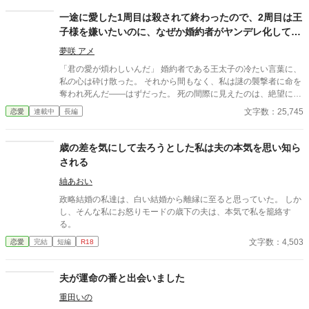
はプロポーズをしてくれた。その瞬間憧れが好きになっていた。
婚約して6ヶ月、接点のほとんどない2人だが少しずつ距離も縮ま
一途に愛した1周目は殺されて終わったので、2周目は王
り幸せな日々を送っていた。と思っていたのに、彼の元恋人が離
子様を嫌いたいのに、なぜか婚約者がヤンデレ化して離
婚をして帰ってくる話を聞いて彼が私との婚約を「最悪だ」と後
してくれません！
悔しているのを聞いてしまった。
夢咲 アメ
「君の愛が煩わしいんだ」 婚約者である王太子の冷たい言葉に、
私の心は砕け散った。 それから間もなく、私は謎の襲撃者に命を
奪われ死んだ――はずだった。 死の間際に見えたのは、絶望に顔
を歪ませ、私の名を叫びながら駆け寄る彼の姿。 ​……けれど、次
文字数：25,745
恋愛
連載中
長編
に目を覚ました時、私は18歳の自分に戻っていた。 ​「今世こそ、
彼を愛するのを辞めよう」 そう決意して距離を置く私。しかし、
1周目であれほど冷酷だった彼は、なぜか焦ったように私を追い
歳の差を気にして去ろうとした私は夫の本気を思い知ら
かけ、甘い言葉で縛り付けようとしてきて……？ ​「どこへ行くつ
される
もり？ 君が愛してくれるまで、僕は君を離さないよ」 ​不器用すぎ
て愛を間違えたヤンデレ王子×今世こそ静かに暮らしたい令嬢。
紬あおい
死から始まる、執着愛の二周目が幕を開ける！
政略結婚の私達は、白い結婚から離縁に至ると思っていた。 しか
し、そんな私にお怒りモードの歳下の夫は、本気で私を籠絡す
る。
文字数：4,503
恋愛
完結
短編
R18
夫が運命の番と出会いました
重田いの