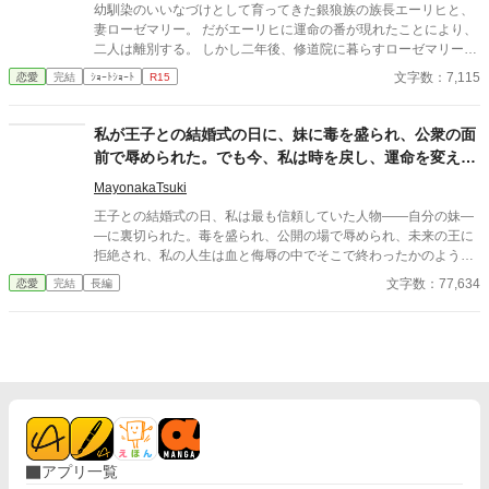
幼馴染のいいなづけとして育ってきた銀狼族の族長エーリヒと、
妻ローゼマリー。 だがエーリヒに運命の番が現れたことにより、
二人は離別する。 しかし二年後、修道院に暮らすローゼマリーの
元へエーリヒが現れ――!?
文字数：7,115
恋愛
完結
ｼｮｰﾄｼｮｰﾄ
R15
私が王子との結婚式の日に、妹に毒を盛られ、公衆の面
前で辱められた。でも今、私は時を戻し、運命を変えに
来た。
MayonakaTsuki
王子との結婚式の日、私は最も信頼していた人物――自分の妹―
―に裏切られた。毒を盛られ、公開の場で辱められ、未来の王に
拒絶され、私の人生は血と侮辱の中でそこで終わったかのように
思えた。しかし、死が私を迎えたとき、不可能なことが起きた―
文字数：77,634
恋愛
完結
長編
―私は同じ回廊で、祭壇の前で目を覚まし、あらゆる涙、嘘、そ
して一撃の記憶をそのまま覚えていた。今、二度目のチャンスを
得た私は、ただ一つの使命を持つ――真実を突き止め、奪われた
ものを取り戻し、私を破滅させた者たちにその代償を払わせる。
もはや、何も以前のままではない。何も許されない。
アプリ一覧