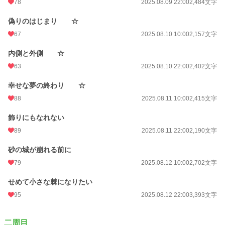
初回公開日時
2025.08.08 22:00
78
2025.08.09 22:00
2,484文字
初回完結日時
2025.08.27 22:00
偽りのはじまり ☆
67
2025.08.10 10:00
2,157文字
週間ポイント
266 pt (21,301 位)
内側と外側 ☆
月間ポイント
1,616 pt (18,121 位)
63
2025.08.10 22:00
2,402文字
年間ポイント
142,763 pt (4,353 位)
幸せな夢の終わり ☆
累計ポイント
142,938 pt (24,607 位)
88
2025.08.11 10:00
2,415文字
飾りにもなれない
89
2025.08.11 22:00
2,190文字
砂の城が崩れる前に
79
2025.08.12 10:00
2,702文字
せめて小さな棘になりたい
95
2025.08.12 22:00
3,393文字
二周目