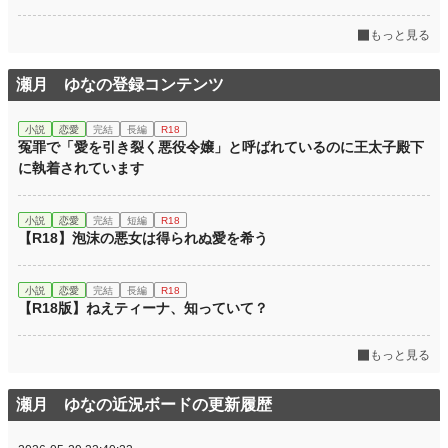
もっと見る
瀬月 ゆなの登録コンテンツ
小説
恋愛
完結
長編
R18
冤罪で「愛を引き裂く悪役令嬢」と呼ばれているのに王太子殿下
に執着されています
小説
恋愛
完結
短編
R18
【R18】泡沫の悪女は得られぬ愛を希う
小説
恋愛
完結
長編
R18
【R18版】ねえティーナ、知っていて？
もっと見る
瀬月 ゆなの近況ボードの更新履歴