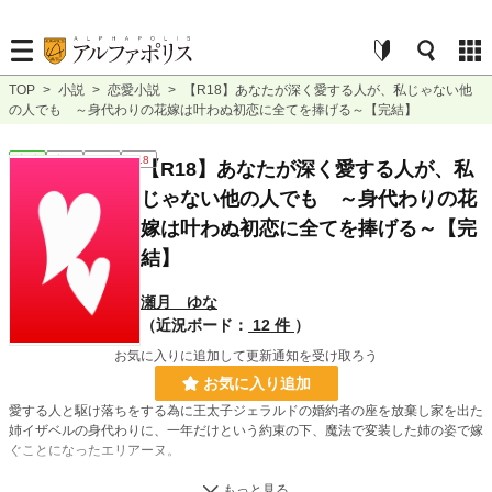
TOP
>
小説
>
恋愛小説
>
【R18】あなたが深く愛する人が、私じゃない他
の人でも ～身代わりの花嫁は叶わぬ初恋に全てを捧げる～【完結】
恋愛
完結
長編
R18
【R18】あなたが深く愛する人が、私
じゃない他の人でも ～身代わりの花
嫁は叶わぬ初恋に全てを捧げる～【完
結】
瀬月 ゆな
（近況ボード：
12 件
）
お気に入りに追加して更新通知を受け取ろう
お気に入り追加
愛する人と駆け落ちをする為に王太子ジェラルドの婚約者の座を放棄し家を出た
姉イザベルの身代わりに、一年だけという約束の下、魔法で変装した姉の姿で嫁
ぐことになったエリアーヌ。
密かにジェラルドに恋をしていたエリアーヌは、イザベルだと思っている彼から