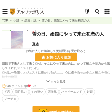
TOP
>
小説
>
恋愛小説
>
雪の日、娼館にやって来た初恋の人
恋愛
完結
長編
R18
雪の日、娼館にやって来た初恋の人
真木
お気に入りに追加して更新通知を受け取ろう
お気に入り追加
娼館で下働きとして働くロゼ。そこにやって来たのは、かつて彼女を暴力から逃
してくれたジュストだった。
ロゼは一晩限りとジュストに抱かれるが……。心に傷を負った少女と彼女を包む
騎士の物語。
24h.ポイント
7pt
126
小説
37,056 位 / 228,607 件
初恋
両片思い
すれ違い
西洋風
ハッピーエンド
妊娠
恋愛
16,176 位 / 66,317 件
ノーチェ
お気に入り
38