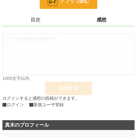
アプリで読む
24h.ポイント
7 pt
文字数
23,396
目次
感想
更新日時
2023.01.14 17:42
初回公開日時
2023.01.14 17:42
初回完結日時
2023.01.14 17:42
週間ポイント
21 pt (62,459 位)
月間ポイント
70 pt (73,336 位)
年間ポイント
1,925 pt (68,176 位)
1000文字以内
送信する
累計ポイント
20,002 pt (71,029 位)
ログインすると感想の投稿ができます。
ログイン
新規ユーザ登録
真木のプロフィール