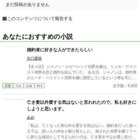
まだ投稿がありません
このコンテンツについて報告する
あなたにおすすめの小説
婚約者に好きな人ができたらしい
矢口愛留
【全３話】 シャノン・ルビーレッド伯爵令嬢は、リュカ・アメジ
スト侯爵令息と婚約を結んでいた。 ある日、シャノンは、婚約者
がニーナ・ペリドット男爵令嬢に懸想しているという噂を耳にす
る。 シャノンは断罪を回避するため、リュカとの婚約を円満に解
文字数：6,800
恋愛
完結
短編
R15
消しようとするが――。 ※ エブリスタに習作として掲載したもの
を改稿した作品です。 ※ 小説家になろうにも掲載しています。
亡き妻以外愛する気はないと言われたので、私も好きに
しようと思います。
あめ
「私は、亡くなった妻以外を愛する気はない」 婚約者だった第一
王子は、想い人の侍女と駆け落ちした。 残された侯爵令嬢リリー
に新たな縁談として与えられたのは、亡き妻を今なお愛し続ける