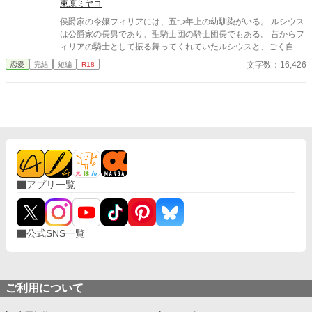
束原ミヤコ
侯爵家の令嬢フィリアには、五つ年上の幼馴染がいる。 ルシウス
は公爵家の長男であり、聖騎士団の騎士団長でもある。 昔からフ
ィリアの騎士として振る舞ってくれていたルシウスと、ごく自然
に婚約者になっていた。 しかし、ある日の夜会で、「ルシウス様
文字数：16,426
恋愛
完結
短編
R18
はわがままな妹と結婚をしなければならず、可哀想」という噂話
を聞いてしまう。 自分のせいでルシウスは想い人と添い遂げられ
ないのだと気づいたフィリアは、ルシウスに告げる。 「私、好き
な人ができました」 だから、あなたとは結婚できないのだという
嘘を──。
アプリ一覧
公式SNS一覧
ご利用について