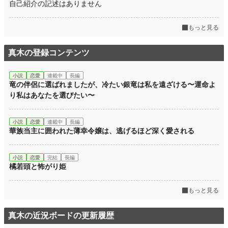
自己紹介の記述はありません
もっと見る
真木の登録コンテンツ
小説
恋愛
連載中
長編
竜の伴侶に選ばれましたが、冷たい銀竜は私を遠ざける〜運命よ
り私はあなたを選びたい〜
小説
恋愛
連載中
長編
華族当主に囲われた薄幸令嬢は、逃げるほど深く愛される
小説
恋愛
完結
長編
橘若頭と怖がり姫
もっと見る
真木の近況ボードの更新履歴