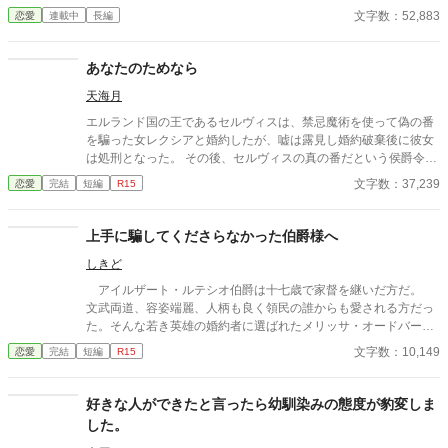
英雄・辺境伯ヴィンセント。 「君を愛することはない」 そう言い
文字数：52,883
恋愛
連載中
長編
切る夫に、リリーは静かに微笑んで頷いた。 彼女にもまた、胸の
奥にしまい続ける”忘れられない人”がいたから。 互いに愛する人
を忘れられないまま始まった、冷え切った政略結婚。 しかし、使
あなたのためなら
用人や領民から慕われるリリーの優しさに触れるうち、ヴィンセ
天海月
ントの凍てついた心は少しずつ変わり始める。 ――気付けば、彼
女の笑顔を守りたいと思うほどに。 だが、その矢先。 ヴィンセン
エルランド国の王であるセルヴィスは、禁忌魔術を使って偽の番
トは、リリーが一人の男と親しげに語り合う姿を目撃してしま
を騙った女レクシアと婚約したが、嘘は露見し婚約破棄後に彼女
う。 「あの男は誰だ」 「私の初恋の人です。……今も、その人だ
は処刑となった。 その後、セルヴィスの真の番だという侯爵令嬢
けを想っています」 激しく動揺し、彼女を責めるヴィンセント。
アメリアが現れ、二人は婚姻を結んだ。 アメリアは心からセルヴ
文字数：37,239
恋愛
完結
短編
R15
そんな夫を見つめ、リリーは不思議そうに首を傾げた。 「旦那様
ィスを愛し、彼からの愛を求めた。 しかし、今のセルヴィスは彼
だって、奥様以外は愛する気はないと仰っていたじゃないです
女に愛を返すことが出来なくなっていた。 理由も分からないアメ
か」 亡き妻だけを愛すると誓った男と、叶わない初恋を胸にしま
リアは、セルヴィスが愛してくれないのは自分の行いが悪いから
上手に騙してくださらなかった伯爵様へ
い続ける女。 叶わないであろう恋に身を焦がす、すれ違い夫婦の
に違いないと自らを責めはじめ、次第に歯車が狂っていく。 全て
物語。
しきど
は偽の番に過度のショックを受けたセルヴィスが、衝動的に行っ
てしまった或ることが原因だった・・・。
アイルザート・ルテシオ伯爵は十七歳で家督を継いだ方だ。
文武両道、容姿端麗、人柄も良く領民の誰からも愛される方だっ
た。そんな若き英雄の婚約者に選ばれたメリッサ・オードバーン
子爵令嬢は、自身を果報者と信じて疑っていなかった。 彼が屋
文字数：10,149
恋愛
完結
短編
R15
敷のメイドと関係を持っていると知る事になる、その時までは。
貴族に愛人がいる事など珍しくもない。そんな事は分かってい
るつもりだった。分かっていてそれでも、許せなかった。 メリ
好きな人ができたと言ったら幼馴染みの態度が豹変しま
ッサにとってアイルザートは、本心から愛した人だったから。
した。