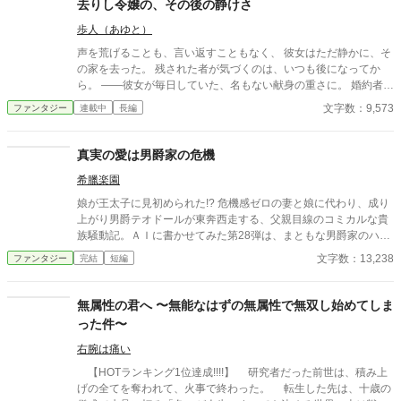
去りし令嬢の、その後の静けさ
人で反撃の証拠集めを開始する。 彼女が助力を求めたのは、社
歩人（あゆと）
交界から距離を置き、冷徹と噂される辺境伯アレクシス。彼は、
イザラの持つ鋼のような意志と冷静な知性を見抜き、彼女の非公
声を荒げることも、言い返すこともなく、 彼女はただ静かに、そ
式な協力者となる。 しかし、そんな彼女を待っていたのは「辺
の家を去った。 残された者が気づくのは、いつも後になってか
境伯と不貞を働いている」という、さらに悪質な濡れ衣だった―
ら。 ——彼女が毎日していた、名もない献身の重さに。 婚約者
―
の、夫の、家族の「当たり前」を支えていた手が消えたとき、 失
文字数：9,573
ファンタジー
連載中
長編
われたものの輪郭が、ようやく見えてくる。 ざまぁを声高に描か
ない。すれ違いと、後悔と、再会の余韻で読ませる。 静かな情が
じんわり効く、一話完結の短編集。 ※S01「捨てられ令嬢」のア
真実の愛は男爵家の危機
ルファポリス最適化分割。 ※アルファ読者向け：関係性・感情の
希臘楽園
機微・余韻を最優先。
娘が王太子に見初められた!? 危機感ゼロの妻と娘に代わり、成り
上がり男爵テオドールが東奔西走する、父親目線のコミカルな貴
族騒動記。ＡＩに書かせてみた第28弾は、まともな男爵家のハッ
ピーエンドストーリー！
文字数：13,238
ファンタジー
完結
短編
無属性の君へ 〜無能なはずの無属性で無双し始めてしま
った件〜
右腕は痛い
【HOTランキング1位達成!!!!】 研究者だった前世は、積み上
げの全てを奪われて、火事で終わった。 転生した先は、十歳の