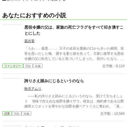
あなたにおすすめの小説
悪役令嬢の父は、家族の死亡フラグをすべて叩き潰すこ
とにした
霜月零
「うわ……最悪……」 王子の名前を愛娘の口からきいた瞬間、前
世を思いだした俺。 愛する妻と娘を失って、王家に復讐する悪役
令嬢の父に転生していると気づいてしまった。 気付いたなら、妻
と娘の死亡フラグは破壊するよ。 まだ二人とも生きてるからね。
文字数：8,124
ファンタジー
完結
短編
物語の通りになんて、させるか！ ※他サイトにも掲載中
誇りさえ踏みにじるというのなら
秋月アムリ
――私の誇りさえ踏みにじるというのなら、受けて立ちましょ
う 地味で控えめな侯爵令嬢イザラ。彼女は、婚約者である公爵
嫡男エリオットを華やかな伯爵令嬢ベアトリスに奪われ、「真実
の愛」を見つけたという身勝手な理由で一方的に婚約破棄を突き
文字数：19,569
恋愛
完結
短編
つけられる。 ベアトリスからは地味で退屈な女と公然と蔑ま
れ、尊厳を踏みにじられたイザラ。 だが、彼女は涙を見せず、
侯爵家の誇りを守るため不当な破棄を断固として拒否。たった一