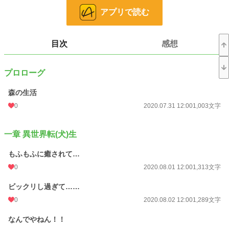
アプリで読む
能天気タラシワンコの異世界転(犬)生です。
ワンコは無自覚防御チートで、ワンコは無双出来ないけど、ワンコに惹かれた周
りの仲間が無双します。
全年齢対応のつもりですが、血が出たりするので多分R15になるかもしれませ
目次
感想
ん。
小説
228,608 位 / 228,608 件
プロローグ
ファンタジー
53,260 位 / 53,260 件
森の生活
0
2020.07.31 12:00
1,003文字
お気に入り
19
24h.ポイント
0 pt
一章 異世界転(犬)生
文字数
18,166
もふもふに癒されて…
更新日時
2022.08.28 08:58
0
2020.08.01 12:00
1,313文字
初回公開日時
2020.07.30 08:33
ビックリし過ぎて……
週間ポイント
0 pt (228,608 位)
0
2020.08.02 12:00
1,289文字
月間ポイント
0 pt (228,608 位)
なんでやねん！！