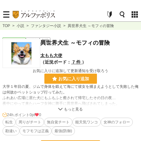
TOP
>
小説
>
ファンタジー小説
>
異世界犬生 ～モフィの冒険
ファンタジー
連載中
短編
異世界犬生 ～モフィの冒険
太もも大使
（近況ボード：
7 件
）
お気に入りに追加して更新通知を受け取ろう
お気に入り追加
大学１年目の夏、ジムで身体を鍛えて海にて彼女を捕まえようとして失敗した俺
は何故かペットショップ行ってみた。
ふれあい広場に居た犬にもふもふと癒されて帰宅したその日の夜…
夜中にやって来たハーフ女神に勝手に異世界へ飛ばされてしまった。
でも、
24h.ポイント
0pt
0
転生
周りがチート
無自覚チート
能天気ワンコ
女神のフォロー
自分がもふもふになるなんて聞いてぇ！！
勘違い
モフモフは正義
最強(防御)
***********