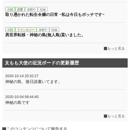
小説
恋愛
連載中
短編
取り憑かれた転生令嬢の日常 ~私は今日もボッチです~
小説
ファンタジー
連載中
短編
異世界転移・神秘の島(無人島)貰いました。
もっと見る
太もも大使の近況ボードの更新履歴
2020-10-14 20:32:27
神秘の島、後日談書いてます。
2020-10-04 08:44:40
神秘の島です
もっと見る
このコンテンツについて報告する