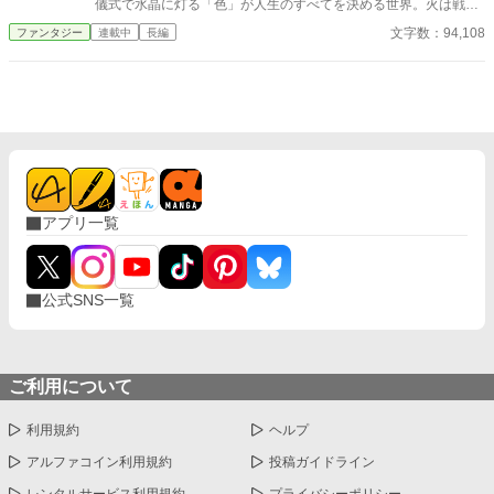
儀式で水晶に灯る「色」が人生のすべてを決める世界。火は戦い
に、土は壁に、青は治しに——だが、彼の水晶だけが灯らなかっ
文字数：94,108
ファンタジー
連載中
長編
た。 無属性。俗称「いろなし」。職への道は閉ざされ、村の帳
簿の彼の欄は、何も書き込む予定のない空白になった。 それで
も彼は見ていた。誰の色も、灯る直前に一瞬だけ走る——「色の
ない揺らぎ」を。 無いんじゃない。まだ、見つかっていないだ
けだ。 誰にも見せない納屋で、毎晩百回、三年。物が既に持つ
性質に無色の魔力を沿わせる独自技術「支え」を組み上げた少年
の前に、ある夜、火の色の髪の冒険者が立つ。三年ぶんの記録の
板を見上げて、彼女は笑わずに言った。 「ないんじゃなくて、ま
だ見つかってないだけなんでしょ。……いいよ。あたしが最初に
アプリ一覧
見つけたげる」 欄のなかった少年と、その三年を最初に面白が
った冒険者。拾われた雑用格から始まり、村を出て、ギルド都市
へ、戦いの「境」へ——無属性の積み上げと発見の物語。 これ
は、「無い」と言われた色を、俺が見つけるまでの——そのぜん
公式SNS一覧
ぶの記録だ。 ※今週、1日2話投稿を出来る限り全力で頑張りま
す🔥寝ない🔥 ※完結まで投稿を続けることをお約束します
ご利用について
利用規約
ヘルプ
アルファコイン利用規約
投稿ガイドライン