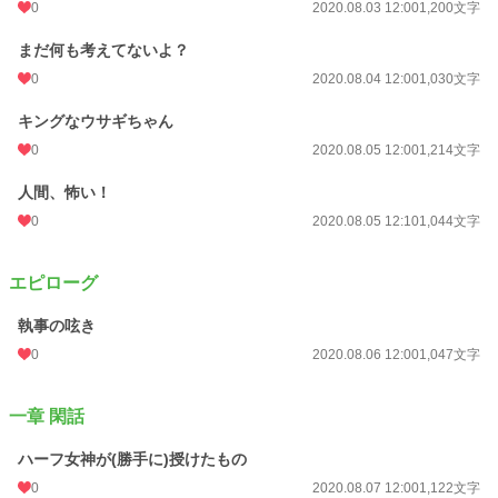
年間ポイント
0
56 pt (154,671 位)
2020.08.03 12:00
1,200文字
累計ポイント
7,594 pt (108,119 位)
まだ何も考えてないよ？
0
2020.08.04 12:00
1,030文字
キングなウサギちゃん
0
2020.08.05 12:00
1,214文字
人間、怖い！
0
2020.08.05 12:10
1,044文字
エピローグ
執事の呟き
0
2020.08.06 12:00
1,047文字
一章 閑話
ハーフ女神が(勝手に)授けたもの
0
2020.08.07 12:00
1,122文字