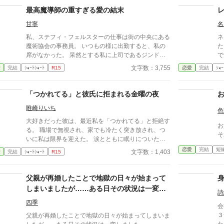
最高魔導師の重すぎる愛の結末
甘寧
名
私、ステフィ・フェルスターの仕事は街の中央にある
ネ
魔術協会の事務員。 いつもの様に出勤すると、私の
た
席がなかった。 呆然とする私に上司であるジンドル
で
フに尋ねると私は昇進し自分の直属の部下になったと
文字数：3,755
愛
完結
ｼｮｰﾄｼｮｰﾄ
R15
恋愛
完結
ｼｮｰ
言う。 このジンドルフと言う男は、結婚したい男不
動のNO.1。 銀色の長髪を後ろに縛り、黒のローブを
纏ったその男は微笑むだけで女性を虜にするほど色気
「つかれてる」と彼氏に拒まれる金曜の夜
がある。 ジンドルフに会いたいが為に、用もないの
唯崎りいち
に魔術協会に来る女性多数。 でも、皆は気づいて無
色
いみたいだけど、あの男、なんか闇を秘めている気が
大好きだった彼は、最近私を「つかれてる」と拒絶す
お
する…… その感は残念ならが当たることになる。 何
る。 職場で無視され、家でも冷たく突き放され、つ
そ
十年にも渡りストーカーしていた最高魔導師と捕まっ
いに私は限界を迎えた。 涙とともに眠りについた、
てしまった可哀想な部下のお話。
ある金曜日の夜。 変わり果てた二人の関係は、予想
恋愛
完結
短
文字数：1,403
愛
完結
ｼｮｰﾄｼｮｰﾄ
R15
もしない結末を迎える。
父親が再婚したことで地獄の日々が始まって
しまいましたが……ある日その状況は一変し
詩
ました。
四季
会
３
父親が再婚したことで地獄の日々が始まってしまいま
た