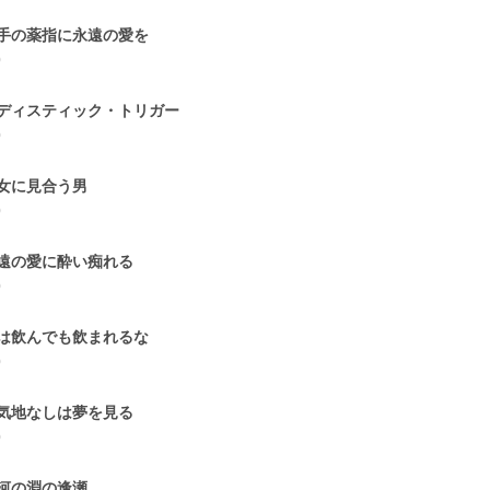
手の薬指に永遠の愛を
0
ディスティック・トリガー
0
女に見合う男
0
遠の愛に酔い痴れる
0
は飲んでも飲まれるな
0
気地なしは夢を見る
0
河の淵の逢瀬