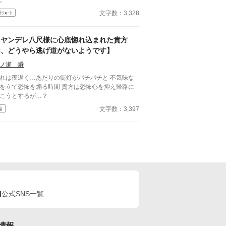
文字数：3,328
ﾄｼｮｰﾄ
【ヤンデレ八尺様に心底惚れ込まれた貴方
は、どうやら逃げ道がないようです】
ノ瀬 瞬
れは夜遅く…あたりの街灯がパチパチと 不気味な
を立て恐怖を煽る時間 貴方は恐怖心を抑え帰路に
こうとするが…？
文字数：3,397
編
公式SNS一覧
情報