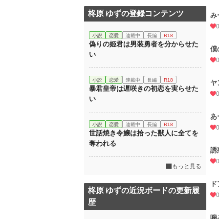
柊原 ゆずの登録コンテンツ
み
小説
恋愛
連載中
長編
R18
偽りの姫君は男装勇者を分からせた
僕
い
小説
恋愛
連載中
長編
R18
ヤ
暴君皇帝は遅咲きの初恋を実らせた
い
あ
小説
恋愛
連載中
長編
R18
世話焼き令嬢は拾った獣人に全てを
奪われる
誘
もっと見る
ド
柊原 ゆずの近況ボードの更新履
歴
噛