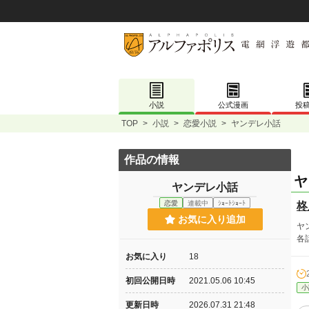
小説
公式漫画
投
TOP
>
小説
>
恋愛小説
>
ヤンデレ小話
作品の情報
ヤ
ヤンデレ小話
恋愛
連載中
ｼｮｰﾄｼｮｰﾄ
柊
お気に入り追加
ヤ
各
お気に入り
18
初回公開日時
2021.05.06 10:45
小
更新日時
2026.07.31 21:48