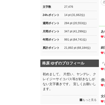
文字数
27,476
24h.ポイント
14 pt (31,662位)
週間ポイント
284 pt (20,553位)
あ
月間ポイント
347 pt (41,299位)
年間ポイント
991 pt (84,741位)
綺
累計ポイント
21,892 pt (68,184位)
柊原 ゆずのプロフィール
「
初めまして。 片想い、ヤンデレ、ク
レイジーサイコパス等が好きなしが
僕
ない文字書きです。 宜しくお願いし
ます。
女
もっと見る