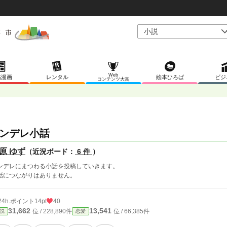
Web
稿漫画
レンタル
絵本ひろば
ビジ
コンテンツ大賞
ンデレ小話
原 ゆず
（近況ボード：
6 件
）
ンデレにまつわる小話を投稿していきます。
話につながりはありません。
24h.ポイント
14pt
40
31,662
13,541
位 / 228,890件
位 / 66,385件
説
恋愛