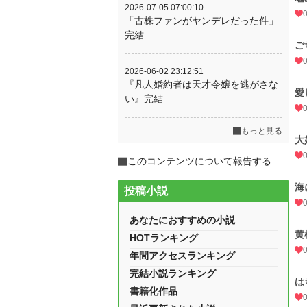
2026-07-05 07:00:10
「古株ファンがヤンデレだった件」
完結
ご
2026-06-02 23:12:51
『凡人婚約者は天才令嬢を逃がさな
愛
い』完結
もっと見る
大
このコンテンツについて報告する
海
投稿小説
あなたにおすすめの小説
黄
HOTランキング
年間アクセスランキング
完結小説ランキング
は
書籍化作品