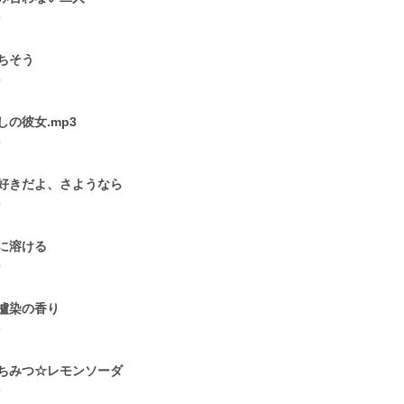
0
ちそう
0
しの彼女.mp3
0
好きだよ、さようなら
0
に溶ける
0
櫨染の香り
0
ちみつ☆レモンソーダ
0