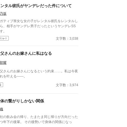
レンタル彼氏がヤンデレだった件について
乃坂
ガティブ喪女な女の子がレンタル彼氏をレンタルし
ら、相手がヤンデレ男子だったというヤンデレSS
す。
文字数：3,038
ﾄｼｮｰﾄ
お父さんのお嫁さんに私はなる
部耀
父さんのお嫁さんになるという約束……。私は今夜
れを叶える――。
文字数：3,974
編
身体の繋がりしかない関係
織
社の飲み会の帰り、たまたま同じ帰りが方向だった
つ年下の後輩。 その後勢いで身体の関係になっ
。