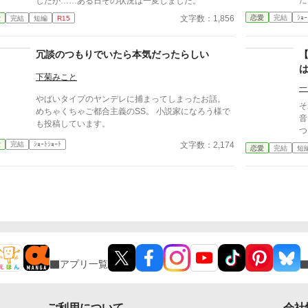
したが……ある日その状況は一変しました。
恋愛
完結
ｼｮｰ
文字数：1,856
愛
完結
短編
R15
冗談のつもりでいたら本気だったらしい
下菊みこと
一
やばいタイプのヤンデレに捕まってしまったお話。
そ
めちゃくちゃご都合主義のSS。 小説家になろう様で
音
も投稿しています。
つ
文字数：2,174
愛
完結
ｼｮｰﾄｼｮｰﾄ
恋愛
完結
短
アプリ一覧
ご利用について
会社