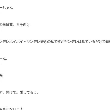
ーちゃん
0
の向日葵、月を向け
0
ンデレホイホイ～ヤンデレ好きの私ですがヤンデレは見ているだけで結
0
ーん、
0
惑
0
ア、開けて。愛してるよ。
0
み合わない二人