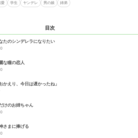
恋愛
学生
ヤンデレ
男の娘
姉弟
目次
なたのシンデレラになりたい
10
麗な瞳の恋人
10
おかえり、今日は遅かったね」
0
だけのお姉ちゃん
10
神さまに捧げる
10