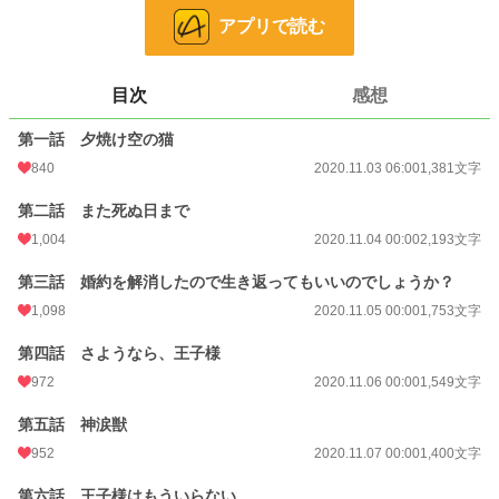
文字数
25,999
アプリで読む
更新日時
2020.11.17 00:00
初回公開日時
2020.11.03 06:00
目次
感想
初回完結日時
2020.11.17 00:09
第一話 夕焼け空の猫
週間ポイント
2,497 pt (3,961 位)
840
2020.11.03 06:00
1,381文字
月間ポイント
6,434 pt (6,732 位)
第二話 また死ぬ日まで
1,004
2020.11.04 00:00
2,193文字
年間ポイント
101,857 pt (5,895 位)
第三話 婚約を解消したので生き返ってもいいのでしょうか？
累計ポイント
1,619,666 pt (3,550 位)
1,098
2020.11.05 00:00
1,753文字
第四話 さようなら、王子様
972
2020.11.06 00:00
1,549文字
第五話 神涙獣
952
2020.11.07 00:00
1,400文字
第六話 王子様はもういらない。