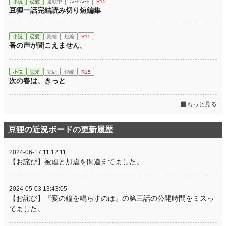
小説
恋愛
連載中
ｼｮｰﾄｼｮｰﾄ
R15
豆狸一話完結読み切り短編集
小説
恋愛
完結
短編
R15
番の声が聞こえません。
小説
恋愛
完結
短編
R15
次の春は、きっと
もっと見る
豆狸の近況ボードの更新履歴
2024-06-17 11:12:11
【お詫び】被虐と加虐を間違えてました。
2024-05-03 13:43:05
【お詫び】『愛の鐘を鳴らすのは』の第三話の公開時間をミスっ
てました。