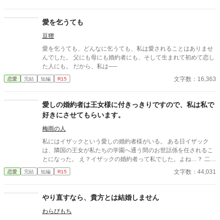
以降の子は妾妃との娘のみであった。 表向きは皇帝と皇后の仲は
睦まじく、皇后は妾妃を受け入れていた。 ただ、皇帝と皇后よ
り、皇后と妾妃の仲はより睦まじくあったとの話もあるようだ。
愛を乞うても
残念ながら、この妾妃は産まれも育ちも定かではなかった。 ま
豆狸
た、後ろ盾も何もないために何故皇后の侍女となったかも不明で
あった。 そして、この妾妃の娘マリアーナははたしてどのような
愛を乞うても、どんなに乞うても、私は愛されることはありませ
娘なのか… １７話完結予定です。 完結まで書き終わっておりま
んでした。 父にも母にも婚約者にも、そして生まれて初めて恋し
す。 よろしくお願いいたします。
た人にも。 だから、私は──
文字数：16,363
恋愛
完結
短編
R15
愛しの婚約者は王女様に付きっきりですので、私は私で
好きにさせてもらいます。
梅雨の人
私にはイザックという愛しの婚約者様がいる。 ある日イザック
は、隣国の王女が私たちの学園へ通う間のお世話係を任されるこ
とになった。 え？イザックの婚約者って私でした。よね…？ 二人
の仲睦まじい様子を見聞きするたびに、私の心は折れてしまいま
文字数：44,031
恋愛
完結
短編
R15
した。 ええ、バッキバキに。 もういいですよね。あとは好きにさ
せていただきます。
やり直すなら、貴方とは結婚しません
わらびもち