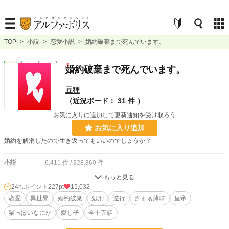
TOP
>
小説
>
恋愛小説
>
婚約破棄まで死んでいます。
恋愛
完結
短編
R15
婚約破棄まで死んでいます。
豆狸
（近況ボード：
31 件
）
お気に入りに追加して更新通知を受け取ろう
お気に入り追加
婚約を解消したので生き返ってもいいのでしょうか？
小説
6,411 位 / 228,860 件
恋愛
3,025 位 / 66,380 件
24h.ポイント
227pt
15,032
お気に入り
恋愛
異世界
2,779
婚約破棄
処刑
逆行
ざまぁ薄味
皇帝
猫っぽいなにか
愛し子
全十五話
24h.ポイント
227 pt