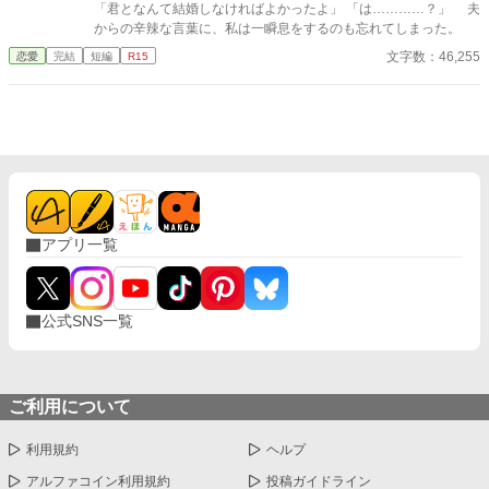
「君となんて結婚しなければよかったよ」 「は…………？」 夫
からの辛辣な言葉に、私は一瞬息をするのも忘れてしまった。
文字数：46,255
恋愛
完結
短編
R15
アプリ一覧
公式SNS一覧
ご利用について
利用規約
ヘルプ
アルファコイン利用規約
投稿ガイドライン