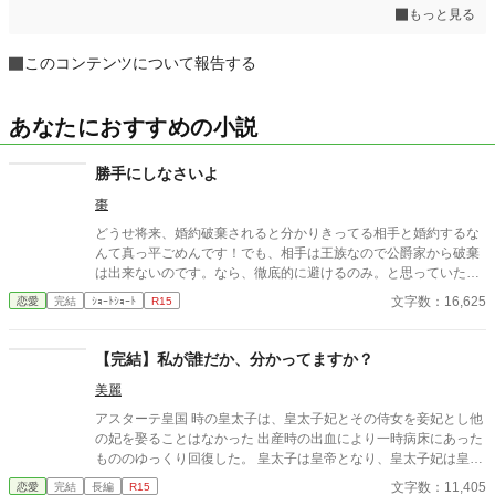
もっと見る
このコンテンツについて報告する
あなたにおすすめの小説
勝手にしなさいよ
棗
どうせ将来、婚約破棄されると分かりきってる相手と婚約するな
んて真っ平ごめんです！でも、相手は王族なので公爵家から破棄
は出来ないのです。なら、徹底的に避けるのみ。と思っていた悪
役令嬢予定のヴァイオレットだが……
文字数：16,625
恋愛
完結
ｼｮｰﾄｼｮｰﾄ
R15
【完結】私が誰だか、分かってますか？
美麗
アスターテ皇国 時の皇太子は、皇太子妃とその侍女を妾妃とし他
の妃を娶ることはなかった 出産時の出血により一時病床にあった
もののゆっくり回復した。 皇太子は皇帝となり、皇太子妃は皇后
となった。 そして、皇后との間に産まれた男児を皇太子とした。
文字数：11,405
恋愛
完結
長編
R15