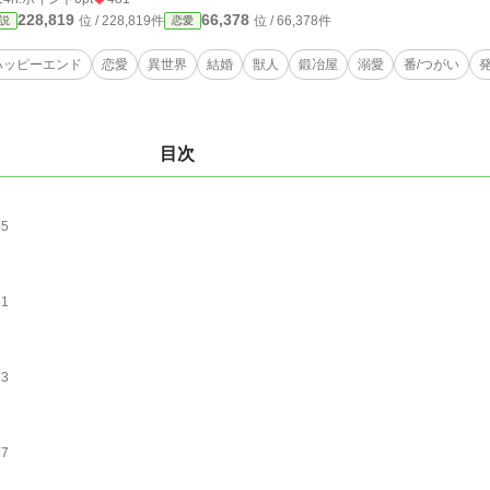
228,819
66,378
位 / 228,819件
位 / 66,378件
説
恋愛
ハッピーエンド
恋愛
異世界
結婚
獣人
鍛冶屋
溺愛
番/つがい
目次
45
51
63
57