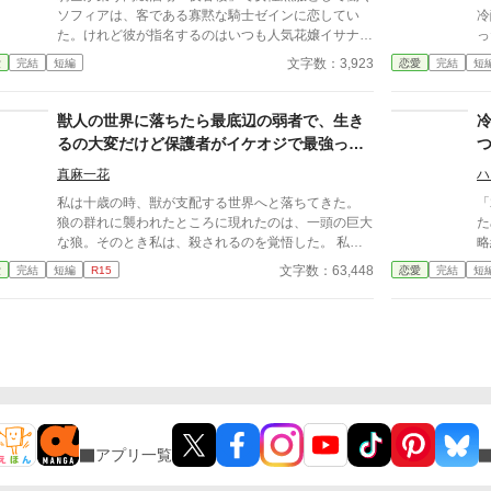
ホラー風味（人間の狂気・執着）がありますが、ヒロ
―
ソフィアは、客である寡黙な騎士ゼインに恋してい
冷
インは絶対に傷つかず、溺愛されて幸せなままの物語
※
た。けれど彼が指名するのはいつも人気花嬢イサナ
った。 出来損な
です。幽霊やお化けは出ません。
で
で、身請けも近いと予想されていた。 ソフィアは、
て
文字数：3,923
愛
完結
短編
恋愛
完結
短
と
叶わない想いにと嫉妬に耐えきれず、衝動的に店を去
て
か
る。 もう二度と会うことはないはずだったのに、身
な
け
請けした嬢と幸せに暮らしているはずの彼が追ってき
役
獣人の世界に落ちたら最底辺の弱者で、生き
て―― 「お前への愛は焼き印のように刻まれてい
ン
るの大変だけど保護者がイケオジで最強っぽ
て、もう消えない」 ――失恋したと思い込んで逃げ
に
い。
た黒服が、執着系騎士様に捕まって囲われる話。 ※
酷騎
真麻一花
ハ
小説家になろうにも投稿しています
かって
私は十歳の時、獣が支配する世界へと落ちてきた。
「
自
狼の群れに襲われたところに現れたのは、一頭の巨大
た
強騎士
な狼。そのとき私は、殺されるのを覚悟した。 私を
略
こ
拾ったのは、獣人らしくないのに町を支配する最強の
た
文字数：63,448
愛
完結
短編
R15
恋愛
完結
短
は容赦
獣人だった。 なんとか生きてる。 でも、この世界
冷
中。 さらにはリーリア
で、私は最低辺の弱者。
し
槍まで
女
分
女
い
樹
底
は
る
に
アプリ一覧
と
あ