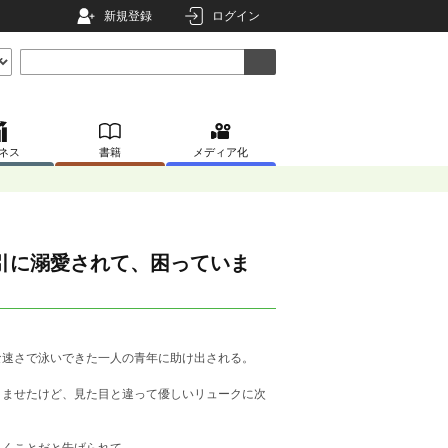
新規登録
ログイン
ネス
書籍
メディア化
引に溺愛されて、困っていま
な速さで泳いできた一人の青年に助け出される。
くませたけど、見た目と違って優しいリュークに次