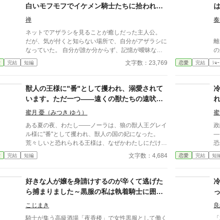
白いモフモフでイケメン騎士たちに拾われま
したが、前世の知識で医療チートしていま
禅
奏
す〜
ネットでアザラシを見ることが癒しだった主人公。
ソ
だが、気が付くと知らない場所で、自分がアザラシに
離
なっていた。 自分が誰か分からず、記憶が曖昧な
の
中、個性的なイケメン騎士たちに拾われる。 しか
手
文字数：23,769
愛
完結
短編
恋愛
完結
ｼｮｰ
し、騎士たちは冬の女神の愛おし子を探している最中
て
で…… ※小説家になろう、Nolaノベルにも投稿して
す
います ※完結まで毎日投稿します
獣人の王様に"番"として攫われ、溺愛されて
います。ただ一つ——遠くの獣たちの遠吠え
がいつも、わたしの居場所を、あの人に報せ
蜜月 憂（みつき ゆう）
蜜
ているようなのです
ある夏の夜、わたし――ノーラは、狼の獣人王グレイ
政
ル様に"番"として攫われ、獣人の国の妃になった。
―
荒々しいと恐れられる王様は、なぜかわたしにだけ
恐
は、蕩けるほど甘く、過保護なほど優しい。 ――た
な
文字数：4,684
愛
完結
短編
恋愛
完結
短
だ一つ。 真夏の夜、遠くの森や山から、獣たちの遠
甘
吠えが、いつも聞こえてくるのです。 そして不思議
つ
なことに、わたしがどこにいても、わたしが危ないと
び
好きな人が嬢を身請けするのが辛くて逃げた
きには決まって、その遠吠えの直後に、王様が現れ
も
ら捕まりました～黒服の私は執着騎士に囲わ
る。 ねえ、グレイル様。あの遠吠えは、いったい、
て
れる～
何を、あなたに報せているの。 ※二人にとっては、
ど
こじまき
良
最初から最後までハッピーエンドです。 ※ほの暗い
て
騎士が集う高級酒場「夜香楼」で女性黒服として働く
「