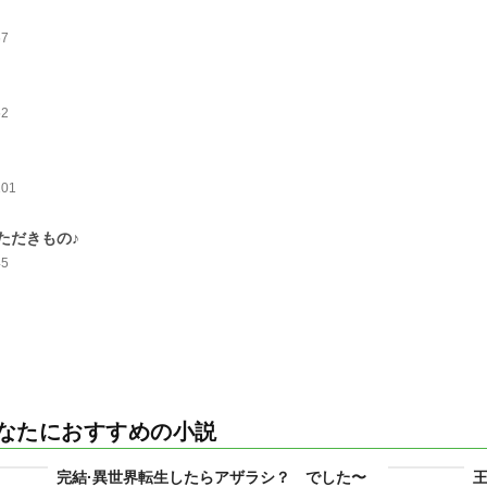
67
52
101
ただきもの♪
45
なたにおすすめの小説
完結·異世界転生したらアザラシ？ でした〜