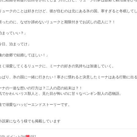
らに結婚を前提の告白をされてしまうのだけど、リュークの夢は故郷で鍛冶屋をひ
リュークのことは好きだけど、彼が住むのは北にある氷の国。寒すぎると冬眠して
断ったのに、なぜか諦めないリュークと期限付きでお試しの恋人に？！
泊まっていい？」
今日、泊まってけ」
俺の故郷で結婚してほしい！」
まく溺愛してくるリュークに、ミーナの好きの気持ちは加速していく。
っぱり、氷の国に一緒に行きたい！寒さに慣れると決意したミーナはある行動に出
ーナの一途な想いの行方は？二人の恋の結末は？！
気でかわいいリス獣人と、見た目が怖いのに甘々なペンギン獣人の恋物語。
途で溺愛なハッピーエンドストーリーです。
小説家になろう様でも掲載しています
24h.ポイント
0pt
481