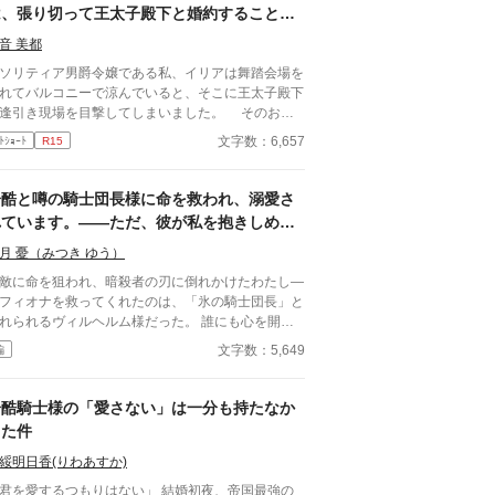
は、張り切って王太子殿下と婚約することに
しました！
音 美都
リティア男爵令嬢である私、イリアは舞踏会場を
れてバルコニーで涼んでいると、そこに王太子殿下
逢引き現場を目撃してしまいました。 そのお相
は……ロワール騎士団長様でした。 あぁ、なん
文字数：6,657
ﾄｼｮｰﾄ
R15
ことでしょう…… こんな、こんなのって……尊
ぎますわ！！
冷酷と噂の騎士団長様に命を救われ、溺愛さ
れています。——ただ、彼が私を抱きしめる
たび、なぜか甘い『鉄の匂い』がするのです
月 憂（みつき ゆう）
敵に命を狙われ、暗殺者の刃に倒れかけたわたし―
フィオナを救ってくれたのは、「氷の騎士団長」と
れられるヴィルヘルム様だった。 誰にも心を開か
いと噂の彼が、なぜかわたしにだけは、蕩けるほど
文字数：5,649
編
く、過保護なほど優しい。 ――ただ一つ。彼はい
も身を清めているのに、わたしを抱きしめて囁くた
、なぜか甘い『鉄の匂い』がするのです。 尋ねて
冷酷騎士様の「愛さない」は一分も持たなか
、彼は泣きそうに笑って言うだけ。「君が生きてい
った件
くれるなら、僕はこの匂いの中でも構わない」と。
うして彼は、眠りながらうなされるの。どうし
綏明日香(りわあすか)
、"あの日"の話になると、あんなに凍りつくの。 ―
君を愛するつもりはない」 結婚初夜、帝国最強の