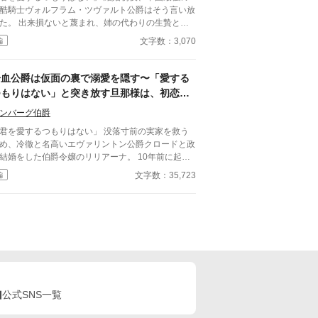
わたしの知らない何かを、この人は抱えている。
酷騎士ヴォルフラム・ツヴァルト公爵はそう言い放
二人にとっては、最初から最後までハッピーエンド
いと蔑まれ、姉の代わりの生贄とし
す。 ※ほの暗いホラー風味（人間の狂気・執着）
政略結婚に差し出されたリーリア・ミラベルにとっ
文字数：3,070
編
少しの切なさがありますが、ヒロインは絶対に傷つ
、それはむしろ救いだった。 愛を期待されないの
ず、溺愛されて幸せなままの物語です。幽霊やお化
ら、失望させることもない。 契約妻として静かに
は出ません。
目を果たそうとしたリーリアは、緩んだ軍服のボタ
冷血公爵は仮面の裏で溺愛を隠す〜「愛する
を自らの銀髪と微弱な強化魔法で直す。 ただ「役
つもりはない」と突き放す旦那様は、初恋の
立ちたい」という一心だった。 ――その瞬間。 冷
私への重すぎる贖罪と執着を抱えていまし
士の情緒が崩壊した。 「君は、自分の価値を分
ンバーグ伯爵
た〜
いない」 開始一分で愛さない宣言は撤回。 無
君を愛するつもりはない」 没落寸前の実家を救う
覚に自己評価が低い妻に、激重独占欲を発症した最
め、冷徹と名高いエヴァリントン公爵クロードと政
が爆誕する。 以後、 寝室は強制統合 常時抱っ
結婚をした伯爵令嬢のリリアーナ。 10年前に起き
移動 一秒ごとに更新される溺愛 妻を傷つける者に
事故で過去の記憶を失っている彼女は、氷のように
文字数：35,723
編
なし宣言 甘さ過多、独占欲過剰、愛情暴走
たい夫との偽りの夫婦生活に不安を抱いていた。
を取り戻そうとする実家の横
かし、冷酷な言葉とは裏腹に、彼は植物を愛する彼
入り――？ 自己評価ゼロの健気令嬢と愛が一
のために豪華なガラスの温室を用意し、陰ながら彼
も我慢できなかった最強騎士。 溺愛が止まらな
を守り抜こうとする。 さらに、彼から漂う「針葉
、契約結婚から始まる甘すぎる逆転ラブコメ
と白檀の香り」は、リリアーナの失われた記憶の奥
を不思議と揺さぶって――。 やがてリリアーナ
、書庫に隠された古い手記と「青い花」を見つけ
。 そこに記されていたのは、冷血公爵の仮面の裏
隠された、初恋の少女に対する狂おしいほどの贖罪
公式SNS一覧
、重すぎる愛の執着だった。 過去の罪に縛られ、
えて彼女を遠ざけようとする不器用な公爵。 彼が