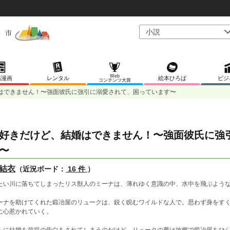
Web
稿漫画
レンタル
絵本ひろば
ビジ
コンテンツ大賞
はできません！〜強面彼氏に強引に溺愛されて、困っています〜
好きだけど、結婚はできません！〜強面彼氏に強
〜
結衣
（近況ボード：
16 件
）
たい川に落ちてしまったリス獣人のミーナは、薄れゆく意識の中、水中を飛ぶよう
ーナを助けてくれた鍛冶屋のリュークは、鋭く睨むワイルドな人で。思わず身をす
に心惹かれていく。