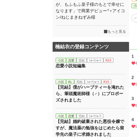
が、もふもふ皇子様のもとで幸せに
小
なります」で商業デビュー꙳⋆アイコ
ン/ねじまきねずみ様
もっと見る
楠結衣の登録コンテンツ
1
小説
恋愛
完結
ｼｮｰﾄｼｮｰﾄ
R15
恋愛小説短編集
2
小説
BL
完結
ｼｮｰﾄｼｮｰﾄ
R15
【完結】僕がハーブティーを淹れた
ら、筆頭魔術師様（♂）にプロポー
3
ズされました
小説
恋愛
完結
ｼｮｰﾄｼｮｰﾄ
4
【完結】婚約破棄された悪役令嬢で
すが、魔法薬の勉強をはじめたら留
学先の皇子に求婚されました