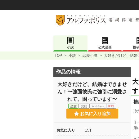
小説
公式漫画
投
TOP
>
小説
>
恋愛小説
>
大好きだけど、結婚
作品の情報
大
大好きだけど、結婚はできませ
す
ん！〜強面彼氏に強引に溺愛さ
れて、困っています〜
楠
恋愛
完結
ｼｮｰﾄｼｮｰﾄ
R15
冷
お気に入り追加
ミ
第
お気に入り
151