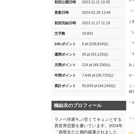
さ
初回公開日時
2023.11.11 10:35
（
更新日時
2024.02.28 13:46
と
初回完結日時
2023.11.17 11:19
「
文字数
10,601
「
24h.ポイント
0 pt (228,819位)
「
週間ポイント
35 pt (53,125位)
あ
月間ポイント
224 pt (49,330位)
年間ポイント
7,646 pt (36,725位)
や
累計ポイント
50,830 pt (44,240位)
ミ
健
一
楠結衣のプロフィール
＊
ラノベ作家✎𓈒𓂂𓏸甘くてキュンとする
異世界恋愛を書いています。2024年
「偽聖女だと婚約破棄されました