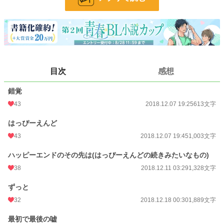
ここ何年もちゃんと書いてないので、リハビリがてらにちょいちょい投稿しよう
と思って…ちまちま書いてたものを取り敢えず消化します。
一応R指定しときます。(雑)
続くか続かないかは分かりませんが、突然始まって突然終わります。
独白みたいなのが多いです。
好きなだけです。笑
目次
感想
錯覚
表紙も適当に顔だけ描いたんですが…見たらわかる通り絵も話も雑です。
よろしくお願いします(投げやり)
43
2018.12.07 19:25
613文字
はっぴーえんど
小説
228,589 位 / 228,589 件
43
2018.12.07 19:45
1,003文字
BL
31,384 位 / 31,384 件
ハッピーエンドのその先は(はっぴーえんどの続きみたいなもの)
お気に入り
25
38
2018.12.11 03:29
1,328文字
24h.ポイント
0 pt
ずっと
文字数
8,965
32
2018.12.18 00:30
1,889文字
更新日時
2019.05.18 01:47
最初で最後の嘘