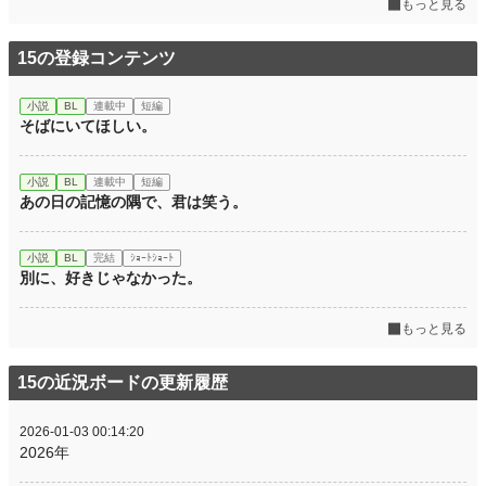
もっと見る
15の登録コンテンツ
小説
BL
連載中
短編
そばにいてほしい。
小説
BL
連載中
短編
あの日の記憶の隅で、君は笑う。
小説
BL
完結
ｼｮｰﾄｼｮｰﾄ
別に、好きじゃなかった。
もっと見る
15の近況ボードの更新履歴
2026-01-03 00:14:20
2026年