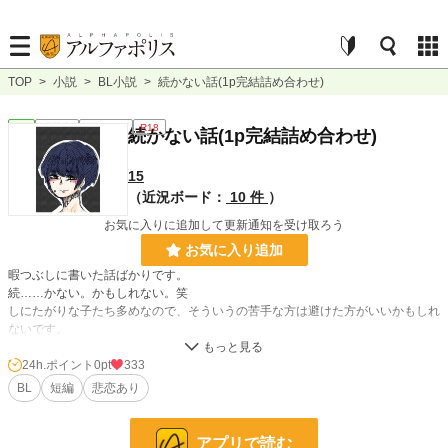
TOP
>
小説
>
BL小説
>
続かない話(1p完結詰め合わせ)
BL
連載中
ｼｮｰﾄｼｮｰﾄ
R18
続かない話(1p完結詰め合わせ)
15
（近況ボード：
10 件
）
お気に入りに追加して更新通知を受け取ろう
お気に入り追加
暇つぶしに書いた話ばかりです。
続……かない。かもしれない。笑
しにたがりな子たち多めなので、そういうの苦手な方は避けた方がいいかもしれ
ないです。
そんな描写は出てきませんがひたすらしにたいしにたいって言ってます。
24h.ポイント
0pt
333
ハッピーエンド、殆どありません。不憫な子たちがたくさんです。
BL
短編
悲恋あり
好きだけど書けないっていうのが事実なんですが。
アプリで読む