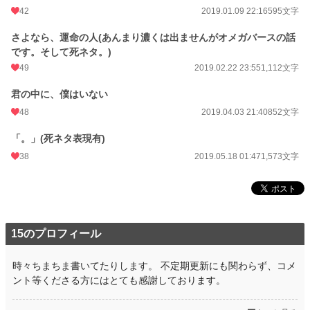
初回公開日時
2018.12.07 19:25
42
2019.01.09 22:16
595文字
週間ポイント
28 pt (56,925 位)
さよなら、運命の人(あんまり濃くは出ませんがオメガバースの話
です。そして死ネタ。)
月間ポイント
91 pt (67,482 位)
49
2019.02.22 23:55
1,112文字
年間ポイント
2,758 pt (59,474 位)
君の中に、僕はいない
累計ポイント
15,921 pt (79,019 位)
48
2019.04.03 21:40
852文字
「。」(死ネタ表現有)
38
2019.05.18 01:47
1,573文字
15のプロフィール
時々ちまちま書いてたりします。 不定期更新にも関わらず、コメ
ント等くださる方にはとても感謝しております。