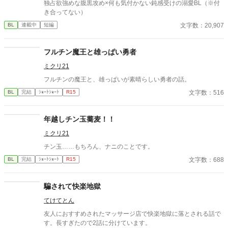
独占欲強めな腹黒攻め×何も気付かない鈍感受けの溺愛BL（※付
き合ってない）
文字数：20,907
BL
連載中
短編
フルチン魔王と雄っぱい勇者
ミクリ21
フルチンの魔王と、雄っぱいが素晴らしい勇者の話。
文字数：516
BL
完結
ｼｮｰﾄｼｮｰﾄ
R15
年越しチン玉蕎麦！！
ミクリ21
チン玉……もちろん、ナニのことです。
文字数：688
BL
完結
ｼｮｰﾄｼｮｰﾄ
R15
騙されて快楽地獄
てけてとん
友人におすすめされたマッサージ店で快楽地獄に落とされる話で
す。長すぎたので2話に分けています。