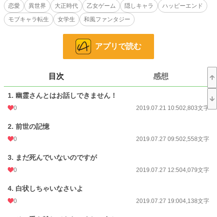
恋愛
異世界
大正時代
乙女ゲーム
隠しキャラ
ハッピーエンド
こうなったら、ゲーム案内役の彼と協力して未来を回避し、ゲームクリアを目指
モブキャラ転生
女学生
和風ファンタジー
します！
※この乙女ゲームでは、話し言葉は標準語、カタカナの表記は現代風という仕様
アプリで読む
です。
※小説家になろう、カクヨムでも掲載しています。
目次
感想
小説
228,631 位 / 228,631 件
恋愛
66,324 位 / 66,324 件
1. 幽霊さんとはお話しできません！
0
2019.07.21 10:50
2,803文字
お気に入り
83
2. 前世の記憶
24h.ポイント
0 pt
0
2019.07.27 09:50
2,558文字
文字数
91,856
3. まだ死んでいないのですが
更新日時
2019.12.13 07:00
0
2019.07.27 12:50
4,079文字
初回公開日時
2019.07.21 10:50
4. 白状しちゃいなさいよ
初回完結日時
2019.12.13 10:05
0
2019.07.27 19:00
4,138文字
週間ポイント
0 pt (228,631 位)