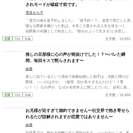
されモードが破綻寸前です。
雪見もち子
「貴方の魂を仮予約しました」 「仮予約！？」 前世で死亡した高
慢な公爵家令嬢だった私は、今世こそ愛される人生を送るべく、
伯爵家の令嬢として転生した。 “猫をかぶって生きる”と決意した
十四歳の舞踏会の夜。 そこで私は、かつて命を救った元魔術師と
文字数：10,652
恋愛
完結
短編
再会する。 彼は私の死後に世界を救い、大賢者となったのち、転
生準備まで済ませていた。 しかも現在は、公爵家の子息として転
生済み。 そして――私の知らぬ間に、婚約まで成立していた。 本
推しの旦那様に心の声が筒抜けでした！？〜バレた瞬
人への確認なしで。 これは、『魂を仮予約』された元悪役令嬢
間、毎回キスで黙らされます〜
と、『十年越しに愛を告げる執着系元大賢者』による転生ラブコ
メディー。 （※短編・ハッピーエンド）
由香
推しに似ているという理由で政略結婚した相手は、冷酷と噂の公
爵様。 ――のはずが。 （無理、顔が良すぎるんだけど！？尊
い！！） 心の声が、なぜか全部本人に聞こえていた。 必死に取り
繕うも時すでに遅し。 暴走する脳内実況を止めるたび、旦那様は
文字数：16,468
恋愛
完結
短編
なぜか――キスしてくる。 「黙らせるのにちょうどいい」 いや全
然よくないです！！むしろ悪化してます！！ 無表情公爵様 × 心の
声だだ漏れ令嬢 甘くて騒がしい新婚生活、開幕。
お兄様が近すぎて婚約できません〜社交界で抱き寄せら
れるたび誤解されますが恋愛ではありません〜
由香
社交界では、触れる距離にすら意味がある。 ——だからこそ、私