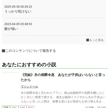
2025-05-30 00:29:15
うっかり呟けない
2023-04-05 03:48:53
癖が強い
もっと見る
このコンテンツについて報告する
あなたにおすすめの小説
《完結》氷の侯爵令息 あなたが子供はいらないと言っ
たから
ヴァンドール
氷の侯爵令息と言われたアラン。彼は結婚相手の伯爵令嬢にとに
かく冷たい態度で接する。 彼女は義姉イライザから夫が子供はい
らないと言ったと聞き、衝撃を受けるが気持ちを切り替え生きて
いく。
文字数：28,045
恋愛
完結
短編
R15