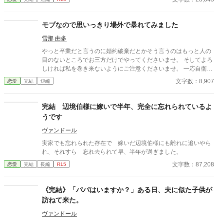
モブなので思いっきり場外で暴れてみました
雪那 由多
やっと卒業だと言うのに婚約破棄だとかそう言うのはもっと人の
目のないところでお三方だけでやってくださいませ。 そしてよろ
しければ私を巻き来ないようにご注意くださいませ。 一応自衛は
させていただきますが悪しからず？ そんなささやかな防衛をして
文字数：8,907
恋愛
完結
短編
何か問題ありましょうか？ ※衝動的に書いたのであげてみました
四話完結です。
完結 辺境伯様に嫁いで半年、完全に忘れられているよ
うです
ヴァンドール
実家でも忘れられた存在で 嫁いだ辺境伯様にも離れに追いやら
れ、それすら 忘れ去られて早、半年が過ぎました。
文字数：87,208
恋愛
完結
長編
R15
《完結》「パパはいますか？」ある日、夫に似た子供が
訪ねて来た。
ヴァンドール