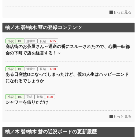
年間ポイント
70,926 pt (7,945 位)
もっと見る
累計ポイント
402,039 pt (12,346 位)
柚ノ木 碧/柚木 彗の登録コンテンツ
小説
BL
連載中
長編
R15
商店街のお茶屋さん～運命の番にスルーされたので、心機一転都
会の下町で店を経営する！～
小説
BL
連載中
長編
R18
ある日突然Ωになってしまったけど、僕の人生はハッピーエンド
になれるでしょうか
小説
BL
完結
短編
R18
シャワーを借りただけ
もっと見る
柚ノ木 碧/柚木 彗の近況ボードの更新履歴