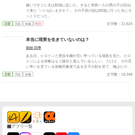
嫁いですぐに夫は戦地に赴いた。すると突然一人の男の子が訪ね
て来た「パパはいますか？」 その子供の顔は戦地に行った夫にそ
っくりだった。
文字数：21,624
恋愛
完結
短編
R15
本当に現実を生きていないのは？
朝樹 四季
ある日、ヒロインと悪役令嬢が言い争っている場面を見た。ヒロ
インによる攻略はもう随分と進んでいるらしい。 だけど、その言
い争いを見ている攻略対象者である王子の顔を見て、俺はヒロイ
ンの攻略をぶち壊す暗躍をすることを決意した。 だって、ここは
文字数：19,348
恋愛
完結
短編
現実だ。 ※番外編はリクエスト頂いたものです。もしかしたらま
たひょっこり増えるかもしれません。
アプリ一覧