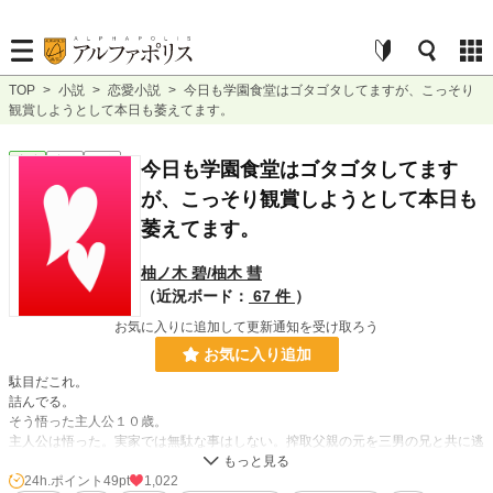
TOP
>
小説
>
恋愛小説
>
今日も学園食堂はゴタゴタしてますが、こっそり
観賞しようとして本日も萎えてます。
恋愛
完結
短編
今日も学園食堂はゴタゴタしてます
が、こっそり観賞しようとして本日も
萎えてます。
柚ノ木 碧/柚木 彗
（近況ボード：
67 件
）
お気に入りに追加して更新通知を受け取ろう
お気に入り追加
駄目だこれ。
詰んでる。
そう悟った主人公１０歳。
主人公は悟った。実家では無駄な事はしない。搾取父親の元を三男の兄と共に逃
れて王都へ行き、乙女ゲームの舞台の学園の厨房に就職！これで予てより念願の
世界をこっそりモブ以下らしく観賞しちゃえ！と思って居たのだけど…
24h.ポイント
49pt
1,022