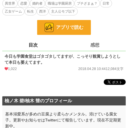
異世界
恋愛
婚約者
職場は学園厨房
プチざまぁ？
日常
何だか知ってる乙女ゲームの内容とは微妙に違う様で。あれ？何だか萎えるんだ
乙女ゲーム
転生
西洋
主人公モブ以下
けど…
なろうにも掲載しております。
アプリで読む
小説
16,103 位 / 228,692 件
目次
感想
恋愛
7,106 位 / 66,343 件
お気に入り
685
今日も学園食堂はゴタゴタしてますが、こっそり観賞しようとし
て本日も萎えてます。
24h.ポイント
49 pt
1,022
2018.04.28 10:44
12,084文字
文字数
12,084
更新日時
2018.04.28 10:44
初回公開日時
2018.04.28 10:44
柚ノ木 碧/柚木 彗のプロフィール
初回完結日時
2018.04.28 10:44
基本溺愛系が多めの豆腐より柔らかメンタル。溶けている腐女
週間ポイント
1,146 pt (8,085 位)
子。更新やお知らせはTwitterにて報告しています。現在不定期更
月間ポイント
5,650 pt (7,615 位)
新中。