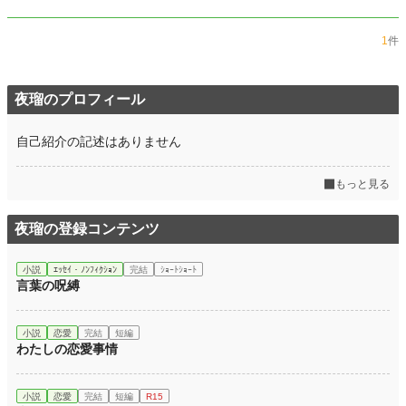
1
件
夜瑠のプロフィール
自己紹介の記述はありません
もっと見る
夜瑠の登録コンテンツ
小説
ｴｯｾｲ・ﾉﾝﾌｨｸｼｮﾝ
完結
ｼｮｰﾄｼｮｰﾄ
言葉の呪縛
小説
恋愛
完結
短編
わたしの恋愛事情
小説
恋愛
完結
短編
R15