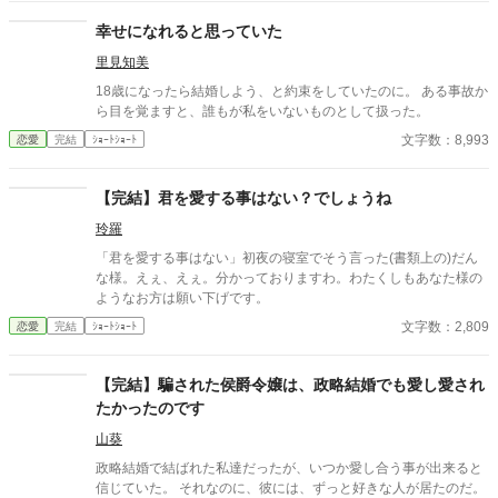
奥にしまい続ける”忘れられない人”がいたから。 互いに愛する人
を忘れられないまま始まった、冷え切った政略結婚。 しかし、使
幸せになれると思っていた
用人や領民から慕われるリリーの優しさに触れるうち、ヴィンセ
里見知美
ントの凍てついた心は少しずつ変わり始める。 ――気付けば、彼
女の笑顔を守りたいと思うほどに。 だが、その矢先。 ヴィンセン
18歳になったら結婚しよう、と約束をしていたのに。 ある事故か
トは、リリーが一人の男と親しげに語り合う姿を目撃してしま
ら目を覚ますと、誰もが私をいないものとして扱った。
う。 「あの男は誰だ」 「私の初恋の人です。……今も、その人だ
文字数：8,993
恋愛
完結
ｼｮｰﾄｼｮｰﾄ
けを想っています」 激しく動揺し、彼女を責めるヴィンセント。
そんな夫を見つめ、リリーは不思議そうに首を傾げた。 「旦那様
だって、奥様以外は愛する気はないと仰っていたじゃないです
【完結】君を愛する事はない？でしょうね
か」 亡き妻だけを愛すると誓った男と、叶わない初恋を胸にしま
い続ける女。 叶わないであろう恋に身を焦がす、すれ違い夫婦の
玲羅
物語。
「君を愛する事はない」初夜の寝室でそう言った(書類上の)だん
な様。えぇ、えぇ。分かっておりますわ。わたくしもあなた様の
ようなお方は願い下げです。
文字数：2,809
恋愛
完結
ｼｮｰﾄｼｮｰﾄ
【完結】騙された侯爵令嬢は、政略結婚でも愛し愛され
たかったのです
山葵
政略結婚で結ばれた私達だったが、いつか愛し合う事が出来ると
信じていた。 それなのに、彼には、ずっと好きな人が居たのだ。