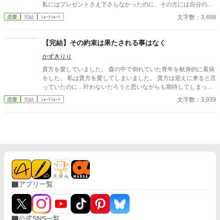
私にはプレゼントさえ下さらなかったのに、その方には自分の瞳
の宝石を贈っていたなんて…。
文字数：3,488
恋愛
完結
ｼｮｰﾄｼｮｰﾄ
【完結】その約束は果たされる事はなく
かずきりり
貴方を愛していました。 森の中で倒れていた青年を献身的に看病
をした。 私は貴方を愛してしまいました。 貴方は迎えに来ると言
っていたのに…叶わないだろうと思いながらも期待してしまっ
て… 貴方を諦めることは出来そうもありません。 …さようなら…
文字数：3,939
恋愛
完結
ｼｮｰﾄｼｮｰﾄ
------- ※ハッピーエンドではありません ※3話完結となります ※
こちらの作品はカクヨムにも掲載しています
アプリ一覧
公式SNS一覧