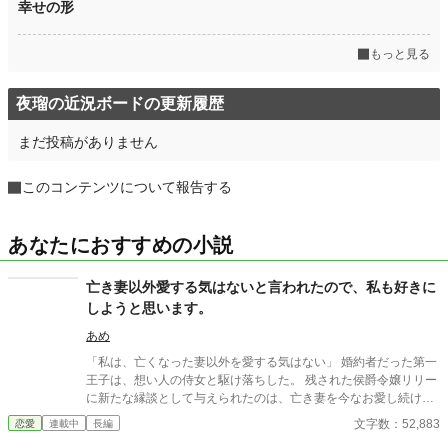
幸せの形
もっと見る
夜瑠の近況ボードの更新履歴
まだ投稿がありません
このコンテンツについて報告する
あなたにおすすめの小説
亡き妻以外愛する気はないと言われたので、私も好きに
しようと思います。
あめ
「私は、亡くなった妻以外を愛する気はない」 婚約者だった第一
王子は、想い人の侍女と駆け落ちした。 残された侯爵令嬢リリー
に新たな縁談として与えられたのは、亡き妻を今なお愛し続ける
英雄・辺境伯ヴィンセント。 「君を愛することはない」 そう言い
文字数：52,883
恋愛
連載中
長編
切る夫に、リリーは静かに微笑んで頷いた。 彼女にもまた、胸の