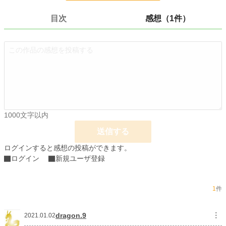
※胸糞展開・救われない
目次
感想（1件）
小説
25,010 位 / 228,609 件
恋愛
10,839 位 / 66,316 件
お気に入り
39
24h.ポイント
21 pt
文字数
11,400
更新日時
2020.03.07 20:30
1000文字以内
初回公開日時
2020.03.04 22:36
送信する
初回完結日時
ログインすると感想の投稿ができます。
2020.03.07 20:57
ログイン
新規ユーザ登録
週間ポイント
133 pt (30,281 位)
月間ポイント
1,444 pt (19,370 位)
1
件
年間ポイント
5,098 pt (45,519 位)
dragon.9
︙
2021.01.02
累計ポイント
36,937 pt (52,330 位)