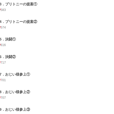
23．ブリトニーの提案①
583
24．ブリトニーの提案②
574
25．決闘①
616
26．決闘②
717
27．おじい様参上①
701
28．おじい様参上②
707
29．おじい様参上③