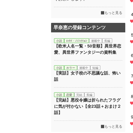
もっと見る
早奈恵の登録コンテンツ
小説
ｴｯｾｲ・ﾉﾝﾌｨｸｼｮﾝ
連載中
長編
【欧米人名一覧・50音順】異世界恋
愛、異世界ファンタジーの資料集
小説
ホラー
連載中
短編
【実話】女子校の不思議な話、怖い
話
小説
恋愛
完結
長編
【完結】悪役令嬢は折られたフラグ
に気が付かない【全23話＋おまけ２
話】
もっと見る