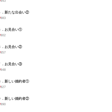
843
４．新たな出会い②
883
５．お見合い①
802
６．お見合い②
857
７．お見合い③
848
８．新しい婚約者①
827
９．新しい婚約者②
890