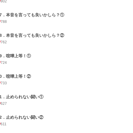
802
17．本音を言っても良いかしら？①
788
18．本音を言っても良いかしら？②
762
19．喧嘩上等！①
724
20．喧嘩上等！②
733
21．止められない闘い①
627
22．止められない闘い②
611