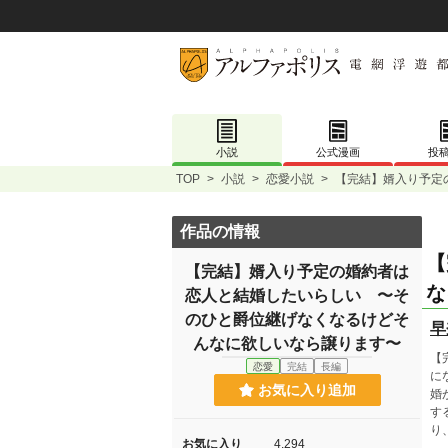
小説
公式漫画
投
TOP
>
小説
>
恋愛小説
>
【完結】婿入り予定
作品の情報
【
【完結】婿入り予定の婚約者は
な
恋人と結婚したいらしい 〜そ
のひと爵位継げなくなるけどそ
早
んなに欲しいなら譲ります〜
【
恋愛
完結
長編
に
お気に入り追加
婚
す
り
お気に入り
4,294