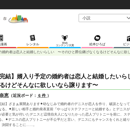
Web
稿漫画
レンタル
絵本ひろば
ビジ
コンテンツ大賞
の婚約者は恋人と結婚したいらしい 〜そのひと爵位継げなくなるけどそんなに欲
完結】婿入り予定の婚約者は恋人と結婚したいら
るけどそんなに欲しいなら譲ります〜
奈恵
（近況ボード：
6 件
）
完結】ざまぁ展開あります⚫︎幼なじみで婚約者のデニスが恋人を作り、破談となっ
なる。⚫︎新しい相手と婚約発表直前『やっぱりステファニーと結婚する』とデニスが
が必要と気が付いたデニスと辺境伯夫人になりたかった恋人ブリトニーを前に、ス
る。⚫︎デニスの恋人ブリトニーが不公平だと言い、デニスにもチャンスをくれと縋り
、決闘することに……。