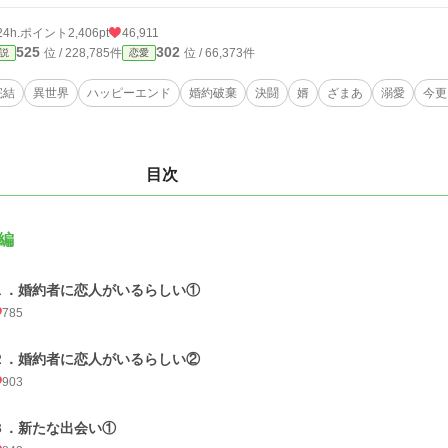
24h.ポイント
2,406pt
46,911
525
302
位 / 228,785件
位 / 66,373件
説
恋愛
完結
異世界
ハッピーエンド
婚約破棄
決闘
婿
ざまあ
溺愛
今更
目次
編
１．婚約者に恋人がいるらしい①
785
２．婚約者に恋人がいるらしい②
903
３．新たな出会い①