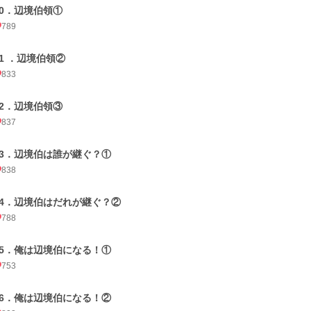
10．辺境伯領①
789
11 ．辺境伯領②
833
12．辺境伯領③
837
13．辺境伯は誰が継ぐ？①
838
14．辺境伯はだれが継ぐ？②
788
15．俺は辺境伯になる！①
753
16．俺は辺境伯になる！②