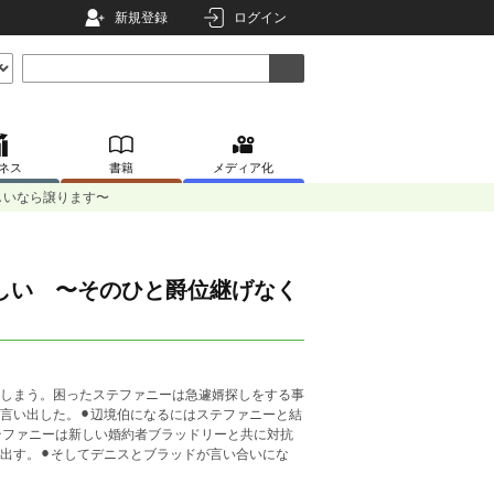
新規登録
ログイン
ネス
書籍
メディア化
しいなら譲ります〜
しい 〜そのひと爵位継げなく
てしまう。困ったステファニーは急遽婿探しをする事
言い出した。⚫︎辺境伯になるにはステファニーと結
テファニーは新しい婚約者ブラッドリーと共に対抗
出す。⚫︎そしてデニスとブラッドが言い合いにな