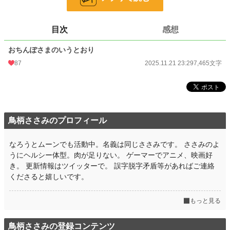
お気に入り
15
目次
感想
24h.ポイント
14 pt
おちんぽさまのいうとおり
文字数
7,465
87
2025.11.21 23:29
7,465文字
更新日時
2025.11.21 23:29
初回公開日時
2025.11.21 23:29
初回完結日時
2025.11.21 23:29
鳥柄ささみのプロフィール
週間ポイント
203 pt (24,718 位)
月間ポイント
940 pt (24,960 位)
なろうとムーンでも活動中。名義は同じささみです。 ささみのよ
うにヘルシー体型。肉が足りない。 ゲーマーでアニメ、映画好
年間ポイント
23,318 pt (18,094 位)
き。 更新情報はツイッターで。 誤字脱字矛盾等があればご連絡
くださると嬉しいです。
累計ポイント
23,451 pt (65,952 位)
もっと見る
鳥柄ささみの登録コンテンツ