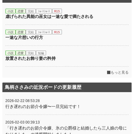
小説
恋愛
完結
ｼｮｰﾄｼｮｰﾄ
R15
虐げられた異能の巫女は一途な愛で満たされる
小説
恋愛
完結
ｼｮｰﾄｼｮｰﾄ
R15
一途な片想いの行方
小説
恋愛
完結
短編
放置されたお飾り妻の矜持
もっと見る
鳥柄ささみの近況ボードの更新履歴
2026-02-22 08:53:28
行き遅れのお節介令嬢〜一旦完結です！
2026-02-03 00:39:13
「行き遅れのお節介令嬢、氷の公爵様と結婚したら三人娘の母に