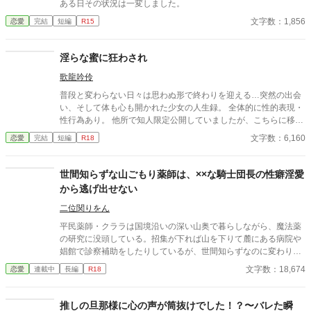
ある日その状況は一変しました。
文字数：1,856
恋愛
完結
短編
R15
淫らな蜜に狂わされ
歌龍吟伶
普段と変わらない日々は思わぬ形で終わりを迎える…突然の出会
い、そして体も心も開かれた少女の人生録。 全体的に性的表現・
性行為あり。 他所で知人限定公開していましたが、こちらに移し
ました。 全3話完結済みです。
文字数：6,160
恋愛
完結
短編
R18
世間知らずな山ごもり薬師は、××な騎士団長の性癖淫愛
から逃げ出せない
二位関りをん
平民薬師・クララは国境沿いの深い山奥で暮らしながら、魔法薬
の研究に没頭している。招集が下れば山を下りて麓にある病院や
娼館で診察補助をしたりしているが、世間知らずなのに変わりは
ない。 ある日、山の中で倒れている男性を発見。彼はなんと騎士
文字数：18,674
恋愛
連載中
長編
R18
団長・レイルドで女嫌いの噂を持つ人物だった。 当然女嫌いの噂
なんて知らないクララは良心に従い彼を助け、治療を施す。 だ
が、レイルドには隠している秘密……性癖があった。 ――君の××
推しの旦那様に心の声が筒抜けでした！？〜バレた瞬