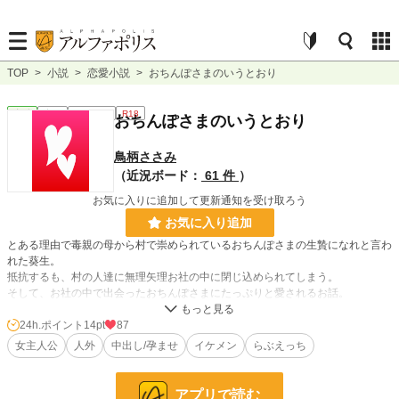
TOP
>
小説
>
恋愛小説
>
おちんぽさまのいうとおり
恋愛
完結
ｼｮｰﾄｼｮｰﾄ
R18
おちんぽさまのいうとおり
鳥柄ささみ
（近況ボード：
61 件
）
お気に入りに追加して更新通知を受け取ろう
お気に入り追加
とある理由で毒親の母から村で崇められているおちんぽさまの生贄になれと言わ
れた葵生。
抵抗するも、村の人達に無理矢理お社の中に閉じ込められてしまう。
そして、お社の中で出会ったおちんぽさまにたっぷりと愛されるお話。
※ムーンライトノベルスにも掲載中
24h.ポイント
14pt
87
女主人公
人外
中出し/孕ませ
イケメン
らぶえっち
小説
31,730 位 / 228,908 件
アプリで読む
恋愛
13,563 位 / 66,389 件