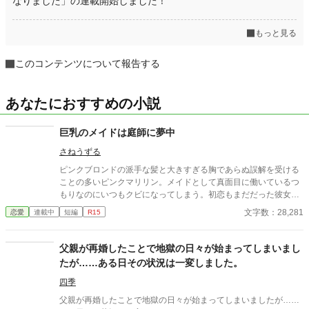
なりました」の連載開始しました！
もっと見る
このコンテンツについて報告する
あなたにおすすめの小説
巨乳のメイドは庭師に夢中
さねうずる
ピンクブロンドの派手な髪と大きすぎる胸であらぬ誤解を受ける
ことの多いピンクマリリン。メイドとして真面目に働いているつ
もりなのにいつもクビになってしまう。初恋もまだだった彼女が
やっとの思いで雇ってもらえたお屋敷にいたのは、大きくて無口
文字数：28,281
恋愛
連載中
短編
R15
な庭師のエバンスさん。彼のことが気になる彼女は、、、、
父親が再婚したことで地獄の日々が始まってしまいまし
たが……ある日その状況は一変しました。
四季
父親が再婚したことで地獄の日々が始まってしまいましたが……