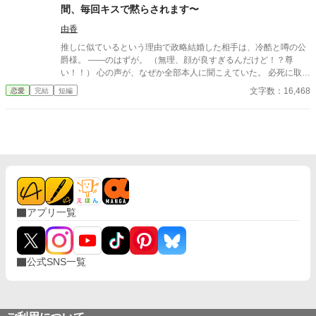
××、触らせてもらえないだろうか？
間、毎回キスで黙らされます〜
由香
推しに似ているという理由で政略結婚した相手は、冷酷と噂の公
爵様。 ――のはずが。 （無理、顔が良すぎるんだけど！？尊
い！！） 心の声が、なぜか全部本人に聞こえていた。 必死に取り
繕うも時すでに遅し。 暴走する脳内実況を止めるたび、旦那様は
文字数：16,468
恋愛
完結
短編
なぜか――キスしてくる。 「黙らせるのにちょうどいい」 いや全
然よくないです！！むしろ悪化してます！！ 無表情公爵様 × 心の
声だだ漏れ令嬢 甘くて騒がしい新婚生活、開幕。
アプリ一覧
公式SNS一覧