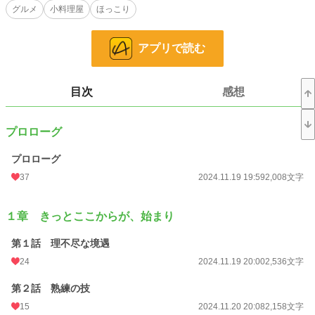
グルメ
小料理屋
ほっこり
小説
17,295 位 / 228,589 件
アプリで読む
キャラ文芸
183 位 / 5,633 件
お気に入り
34
目次
感想
24h.ポイント
42 pt
文字数
125,289
プロローグ
更新日時
2025.01.18 19:38
プロローグ
初回公開日時
2024.11.19 19:59
37
2024.11.19 19:59
2,008文字
初回完結日時
2025.01.18 19:39
１章 きっとここからが、始まり
週間ポイント
0 pt (228,589 位)
第１話 理不尽な境遇
月間ポイント
211 pt (50,620 位)
24
2024.11.19 20:00
2,536文字
年間ポイント
3,365 pt (54,909 位)
第２話 熟練の技
累計ポイント
48,049 pt (45,531 位)
15
2024.11.20 20:08
2,158文字