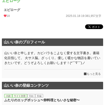
エピローグ
エピローグ
18
2025.01.18 19:38
1,957文字
山いい奈のプロフィール
山いい奈と申します。カピバラをこよなく愛する文字書き。書籍
化目指して。 火サス脳。ざっくり。優しく暖かな物語を書いてい
きたいです。どうぞよろしくお願いします！(*￣∇￣)ノ
もっと見る
山いい奈の登録コンテンツ
小説
ライト文芸
完結
長編
ふたりのエッグポッシュ〜卵料理とちいさな秘密〜