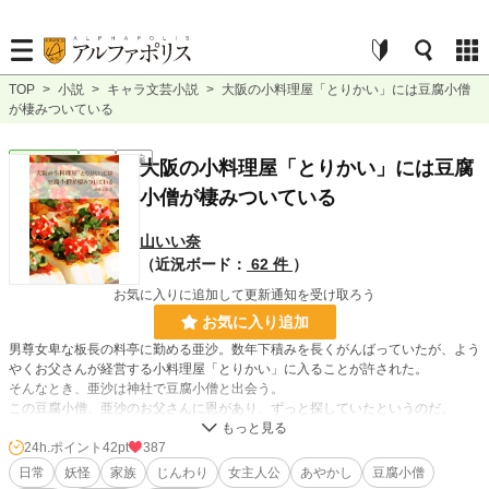
TOP
>
小説
>
キャラ文芸小説
>
大阪の小料理屋「とりかい」には豆腐小僧
が棲みついている
キャラ文芸
完結
長編
大阪の小料理屋「とりかい」には豆腐
小僧が棲みついている
山いい奈
（近況ボード：
62 件
）
お気に入りに追加して更新通知を受け取ろう
お気に入り追加
男尊女卑な板長の料亭に勤める亜沙。数年下積みを長くがんばっていたが、よう
やくお父さんが経営する小料理屋「とりかい」に入ることが許された。
そんなとき、亜沙は神社で豆腐小僧と出会う。
この豆腐小僧、亜沙のお父さんに恩があり、ずっと探していたというのだ。
亜沙たちは豆腐小僧を「ふうと」と名付け、「とりかい」で使うお豆腐を作って
もらうことになった。
24h.ポイント
42pt
387
そして亜沙とふうとが「とりかい」に入ると、あやかし絡みのトラブルが巻き起
日常
妖怪
家族
じんわり
女主人公
あやかし
豆腐小僧
こるのだった。