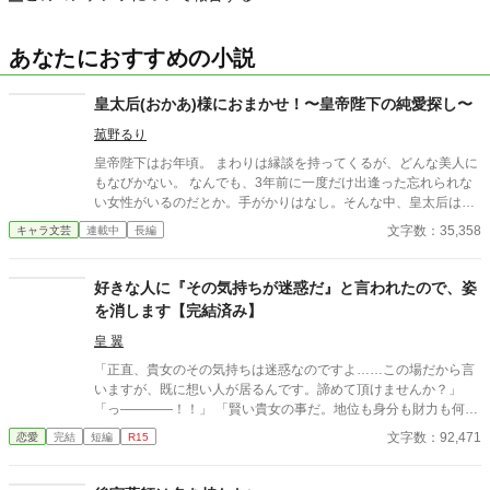
あなたにおすすめの小説
皇太后(おかあ)様におまかせ！〜皇帝陛下の純愛探し〜
菰野るり
皇帝陛下はお年頃。 まわりは縁談を持ってくるが、どんな美人に
もなびかない。 なんでも、3年前に一度だけ出逢った忘れられな
い女性がいるのだとか。手がかりはなし。そんな中、皇太后は自
ら街に出て息子の嫁探しをすることに！ この物語の皇太后の名は
文字数：35,358
キャラ文芸
連載中
長編
雲泪(ユンレイ)、皇帝の名は堯舜(ヤオシュン)です。つまり【後宮
物語〜身代わり宮女は皇帝陛下に溺愛されます⁉︎〜】の続編です。
しかし、こちらから読んでも楽しめます‼︎どちらから読んでも違う
好きな人に『その気持ちが迷惑だ』と言われたので、姿
感覚で楽しめる⁉︎こちらはポジティブなラブコメです。
を消します【完結済み】
皇 翼
「正直、貴女のその気持ちは迷惑なのですよ……この場だから言
いますが、既に想い人が居るんです。諦めて頂けませんか？」
「っ――――！！」 「賢い貴女の事だ。地位も身分も財力も何も
かもが貴女にとっては高嶺の花だと元々分かっていたのでしょ
文字数：92,471
恋愛
完結
短編
R15
う？そんな感情を持っているだけ時間が無駄だと思いません
か？」 クロエの気持ちなどお構いなしに、言葉は続けられる。既
に想い人がいる。気持ちが迷惑。諦めろ。時間の無駄。彼は止ま