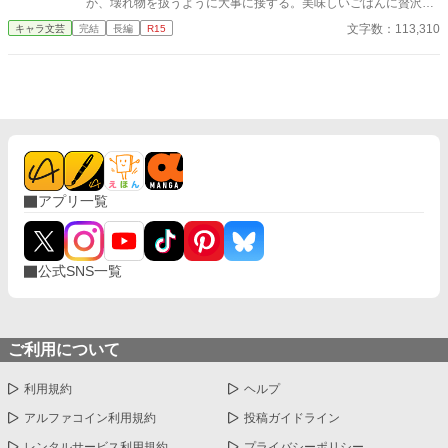
か、壊れ物を扱うように大事に接する。美味しいごはんに贅沢な
月花を溺愛しているようで――？ これは、月花と皇帝の、食をめ
衣装、そして蕩けるような閨事…。真意の分からぬ彼からの溺愛
文字数：113,310
キャラ文芸
完結
長編
R15
ぐる謎解きの物語だ。
に澪子は困惑するが、それもそのはず、鬼は澪子の命を助けるた
めに、何度もこの時空を繰り返していた――。 『あなたに生きて
いてほしい、私の愛しい妻よ』 繰り返される『やりなおし』の中
で、鬼は澪子を救えるのか？ ◇程度にかかわらず、濡れ場と判断
したシーンはサブタイトルに※がついています ◇後半からヒーロ
ー視点に切り替わって溺愛のネタバレがはじまります
アプリ一覧
公式SNS一覧
ご利用について
利用規約
ヘルプ
アルファコイン利用規約
投稿ガイドライン
レンタルサービス利用規約
プライバシーポリシー