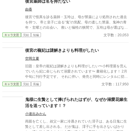
後宮薬師は名を持たない
らず話し続ける。彼が口を開く度に、まるで弾丸のように心を抉
由香
っていった。 ＊＊＊＊＊＊ ・執筆時間空けてしまった間に途中過
程が気に食わなくなったので、設定などを少し変えて改稿してい
後宮で怪異を診る薬師・玉玲は、母が禁薬により処刑された過去
ます。
を持つ。 帝と皇子に迫る“鬼”の気配、母の遺した禁薬、鬼神の青
年・玄曜との出会い。 救いと犠牲の狭間で、玉玲は母が選ばなか
った選択を重ねていく。 後宮が燃え、名を失ってもなお―― 彼女
文字数：20,053
キャラ文芸
完結
短編
は薬師として、人として、生きる道を選ぶ。
後宮の寵妃は謎解きよりも料理がしたい
空岡立夏
旧題：皇帝の寵妃は謎解きよりも料理がしたい〜小料理屋を営ん
でいたら妃に命じられて溺愛されています〜 書籍化します！ 2月
中旬に刊行予定です。 それに伴い、発売と同時にレンタルに切り
替わります。 【完結】 後宮×契約結婚×溺愛×料理×ミステリー 町
文字数：117,950
キャラ文芸
完結
長編
の外れには、絶品のカリーを出す小料理屋がある。 小料理屋を営
む月花は、世界各国を回って料理を学び、さらに絶対味覚があ
る。しかも、月花の味覚は無味無臭の毒すらわかるという特別な
鬼様に生贄として捧げられたはずが、なぜか溺愛花嫁生
ものだった。 月花はひょんなことから皇帝に出会い、それを理由
活を送っています！？
に美人の位をさずけられる。 後宮にあがった月花だが、 「なに、
そう構えるな。形だけの皇后だ。ソナタが毒の謎を解いた暁に
小達出みかん
は、廃妃にして、そっと逃がす」 皇帝はどうやら、皇帝の生誕の
両親を亡くし、叔父一家に冷遇されていた澪子は、ある日鬼に生
宴で起きた、毒の事件を月花に解き明かして欲しいらしく―― 飾
贄として差し出される。 だが鬼は、澪子に手を出さないばかり
りの妃からやがて皇后へ。しかし、飾りのはずが、どうも皇帝は